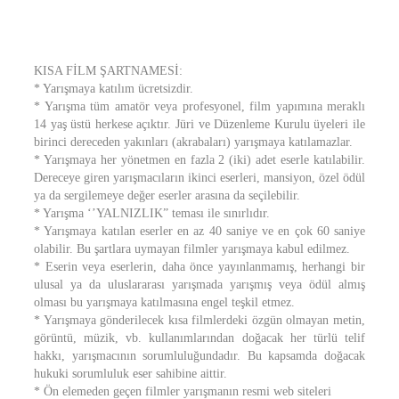
KISA FİLM ŞARTNAMESİ:
* Yarışmaya katılım ücretsizdir.
* Yarışma tüm amatör veya profesyonel, film yapımına meraklı
14 yaş üstü herkese açıktır. Jüri ve Düzenleme Kurulu üyeleri ile
birinci dereceden yakınları (akrabaları) yarışmaya katılamazlar.
* Yarışmaya her yönetmen en fazla 2 (iki) adet eserle katılabilir.
Dereceye giren yarışmacıların ikinci eserleri, mansiyon, özel ödül
ya da sergilemeye değer eserler arasına da seçilebilir.
* Yarışma ‘’YALNIZLIK” teması ile sınırlıdır.
* Yarışmaya katılan eserler en az 40 saniye ve en çok 60 saniye
olabilir. Bu şartlara uymayan filmler yarışmaya kabul edilmez.
* Eserin veya eserlerin, daha önce yayınlanmamış, herhangi bir
ulusal ya da uluslararası yarışmada yarışmış veya ödül almış
olması bu yarışmaya katılmasına engel teşkil etmez.
* Yarışmaya gönderilecek kısa filmlerdeki özgün olmayan metin,
görüntü, müzik, vb. kullanımlarından doğacak her türlü telif
hakkı, yarışmacının sorumluluğundadır. Bu kapsamda doğacak
hukuki sorumluluk eser sahibine aittir.
* Ön elemeden geçen filmler yarışmanın resmi web siteleri