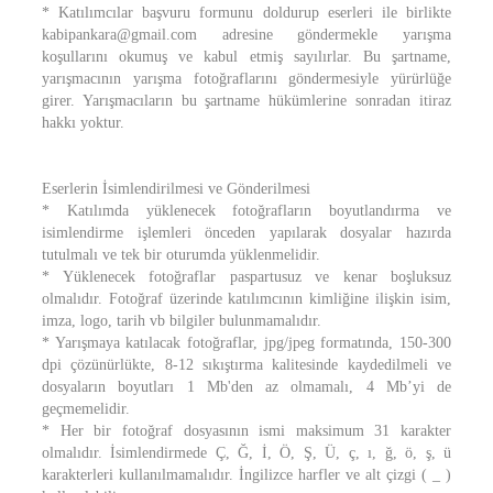
* Katılımcılar başvuru formunu doldurup eserleri ile birlikte
kabipankara@gmail.com adresine göndermekle yarışma
koşullarını okumuş ve kabul etmiş sayılırlar. Bu şartname,
yarışmacının yarışma fotoğraflarını göndermesiyle yürürlüğe
girer. Yarışmacıların bu şartname hükümlerine sonradan itiraz
hakkı yoktur.
Eserlerin İsimlendirilmesi ve Gönderilmesi
* Katılımda yüklenecek fotoğrafların boyutlandırma ve
isimlendirme işlemleri önceden yapılarak dosyalar hazırda
tutulmalı ve tek bir oturumda yüklenmelidir.
* Yüklenecek fotoğraflar paspartusuz ve kenar boşluksuz
olmalıdır. Fotoğraf üzerinde katılımcının kimliğine ilişkin isim,
imza, logo, tarih vb bilgiler bulunmamalıdır.
* Yarışmaya katılacak fotoğraflar, jpg/jpeg formatında, 150-300
dpi çözünürlükte, 8-12 sıkıştırma kalitesinde kaydedilmeli ve
dosyaların boyutları 1 Mb'den az olmamalı, 4 Mb’yi de
geçmemelidir.
* Her bir fotoğraf dosyasının ismi maksimum 31 karakter
olmalıdır. İsimlendirmede Ç, Ğ, İ, Ö, Ş, Ü, ç, ı, ğ, ö, ş, ü
karakterleri kullanılmamalıdır. İngilizce harfler ve alt çizgi ( _ )