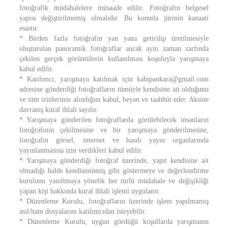
fotoğrafik müdahalelere müsaade edilir. Fotoğrafın belgesel
yapısı değiştirilmemiş olmalıdır. Bu konuda jürinin kanaati
esastır.
* Birden fazla fotoğrafın yan yana getirilip üretilmesiyle
oluşturulan panoramik fotoğraflar ancak aynı zaman zarfında
çekilen gerçek görüntülerin kullanılması koşuluyla yarışmaya
kabul edilir.
* Katılımcı, yarışmaya katılmak için kabipankara@gmail.com
adresine gönderdiği fotoğrafların tümüyle kendisine ait olduğunu
ve tüm izinlerinin alındığını kabul, beyan ve taahhüt eder. Aksine
davranış kural ihlali sayılır.
* Yarışmaya gönderilen fotoğraflarda görülebilecek insanların
fotoğrafının çekilmesine ve bir yarışmaya gönderilmesine,
fotoğrafın görsel, internet ve basılı yayın organlarında
yayınlanmasına izin verdikleri kabul edilir.
* Yarışmaya gönderdiği fotoğraf üzerinde, yapıt kendisine ait
olmadığı halde kendisininmiş gibi göstermeye ve değerlendirme
kurulunu yanıltmaya yönelik her türlü müdahale ve değişikliği
yapan kişi hakkında kural ihlali işlemi uygulanır.
* Düzenleme Kurulu, fotoğrafların üzerinde işlem yapılmamış
asıl/ham dosyalarını katılımcıdan isteyebilir.
* Düzenleme Kurulu, uygun gördüğü koşullarda yarışmanın