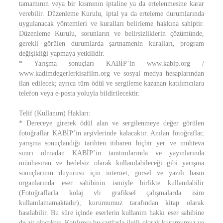
tamamının veya bir kısmının iptaline ya da ertelenmesine karar
verebilir. Düzenleme Kurulu, iptal ya da erteleme durumlarında
uygulanacak yöntemleri ve kuralları belirleme hakkına sahiptir.
Düzenleme Kurulu, sorunların ve belirsizliklerin çözümünde,
gerekli görülen durumlarda şartnamenin kuralları, program
değişikliği yapmaya yetkilidir.
* Yarışma sonuçları KABİP’in www.kabip.org /
www.kadimdegerlerkisafilm.org ve sosyal medya hesaplarından
ilan edilecek; ayrıca tüm ödül ve sergileme kazanan katılımcılara
telefon veya e-posta yoluyla bildirilecektir.
Telif (Kullanım) Hakları:
* Dereceye girerek ödül alan ve sergilenmeye değer görülen
fotoğraflar KABİP’in arşivlerinde kalacaktır. Anılan fotoğraflar,
yarışma sonuçlandığı tarihten itibaren hiçbir yer ve muhteva
sınırı olmadan KABİP’in tanıtımlarında ve yayınlarında
münhasıran ve bedelsiz olarak kullanılabileceği gibi yarışma
sonuçlarının duyurusu için internet, görsel ve yazılı basın
organlarında eser sahibinin ismiyle birlikte kullanılabilir
(Fotoğraflarla kolaj vb grafiksel çalışmalarda isim
kullanılamamaktadır); kurumumuz tarafından kitap olarak
basılabilir. Bu süre içinde eserlerin kullanım hakkı eser sahibine
de ait olacaktır. Katılımcı bu şartlarla ilgili olarak kurumumuz ve