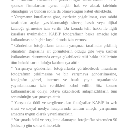
sponsor firmalardan ayrıca hiçbir hak ve alacak talebinin
olmadığını ve bundan sonra da olmayacağını kabul etmektedir.
* Yarışmanın kurallarına göre, eserlerin çoğaltılması, eser sahibi
tarafından açıkça yasaklanmadığı sürece, basılı veya dijital
kataloğa girmesine izin verilir. Bu konuda telif hakkı ile ilgili
kurallara uyulmalıdır. KABİP fotoğrafların başka amaçlar için
kullanılmasına hiçbir koşul altında izin vermez.
* Gönderilen fotoğrafların tamamı yarışmacı tarafından çekilmiş
olmalıdır. Başkasına ait görüntülerin olduğu gibi veya kısmen
kullanılması durumunda ortaya çıkabilecek telif hakkı ihlallerinin
tüm hukuki sorumluluğu katılımcıya aittir.
* Yarışmaya gönderilen fotoğraflarda görülebilecek insanların
fotoğrafının çekilmesine ve bir yarışmaya gönderilmesine,
fotoğrafın görsel, internet ve basılı yayın organlarında
yayınlanmasına izin verdikleri kabul edilir. Söz konusu
kullanımlardan dolayı ortaya çıkabilecek anlaşmazlıkların tüm
sorumluluğu yarışmacıya aittir.
* Yarışmada ödül ve sergileme alan fotoğraflar KABİP’in web
sitesi ve sosyal medya hesaplarında tanıtım amaçlı, yarışmanın
amacına uygun olarak yayınlanacaktır.
* Yarışmada ödül ve sergileme alamayan fotoğraflar sistemden 90
(doksan) gün sonra silinecektir.