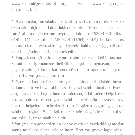
www.kadimdegerlerkisafilm.org ve www.kabip.org'da
duyurulacaktır.
* Katılımcılar, imzaladıkları katılım şartnamesini, eksiksiz ve
okunaklı biçimde doldurdukları katılım formunu, bir adet
fotoğraflarını; gösterime uygun, minimum 1920x1080 piksel
çözünürlüğünde fullHD MPEG 4 (H264) kodeği ile kodlanmış
olarak olarak wetrasfere yükleyerek kabipankara@gmail.com
adresine göndermeleri gerekmektedir.
* Kopyaların gösterime uygun resim ve ses niteliği taşıması
zorunludur. Şartnamede belirtilen koşullara uymayan, bozuk
kayıt yapılmış filmler, katılımcı yönetmenin uyarılmasına gerek
kalmadan yarışma dışı bırakılır.
* Yarışma katılım formu ve şartnamesinde tek kişinin imzası
bulunmalıdır ve imza sahibi, eserin yasal sahibi olmalıdır. Eserin
oluşmasında kaç kişi bulunursa bulunsun, ödül sadece belgelerde
imzası bulunan eserin yasal sahibine verilecektir. Ayrıca, söz
konusu belgelerde belirtilecek tüm bilgilerin doğruluğu, imza
sahibini bağlar. Bu bilgiler nedeniyle doğabilecek hukuksal
sorumluluk, imza sahibine aittir.
* Yarışma için gönderilen eserler ve eserlerin kaydedildiği araçlar
sonuç ne olursa olsun iade edilmez. Eser yarışmaya başvurduğu