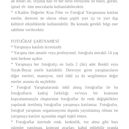
an itibari ile, orijinal hali ve her türlü versiyonu ile basılı, görsel,
işitsel vb. tüm mecralarda kullanılabilecektir.
* 4.Kadim Değerler Kısa Film ve Fotoğraf Yarışmasına katılan
eserler, derecesi ne olursa olsun çeşitli yurt içi ve yurt dışı
kültürel etkinliklerde kullanılabilir. Bu konuda gerekli bilgi eser
sahibine verilecektir.
FOTOĞRAF ŞARTNAMESİ:
* Yarışmaya katılım ücretsizdir.
* Yarışma tüm amatör veya profesyonel, fotoğrafa meraklı 14 yaş
üstü herkese açıktır.
* Yarışmaya her fotoğrafçı en fazla 2 (iki) adet Renkli veya
Siyah-Beyaz eserle katılabilir. Dereceye giren yarışmacıların
diğer eserleri, mansiyon, özel ödül ya da sergilemeye değer
eserler arasına da seçilebilir.
* Fotoğraf Yarışmalarında ödül almış fotoğraflar ile bu
fotoğrafların kadraj farklılığı ve/veya bir kısmının
kopyalanmasıyla oluşturulan fotoğraflar ile renk değişiklikleri
yapılarak üretilmiş fotoğraflar yarışmaya katılamaz. Fotoğrafın,
fotoğraf yarışması organizasyonu dışında yayınlanmış olması ise
yarışmaya katılım açısından engel teşkil etmez.
* Fotoğraflar üzerinde renk, keskinlik, toz alma gibi bazı
işlemler yapılması, kontrast ayarları, kabul edilebilir oranda