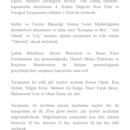
Eğitici Valideler Derneğiyle birlikte "Öze Dönüş Hareketi"
kapsamında düzenlenen 4. Kadim Değerler Kısa Film ve
Fotoğraf Yarışmasının ödülleri 2 Ekim'de verilecek.
Kültür ve Turizm Bakanlığı Sinema Genel Müdürlüğünün
destekleriyle düzenlenen ve daha önce "Komşum ve Ben", "Aile
Olmak" ve "Göç" temaları işlenen yarışmanın bu yılki teması
"Yalnızlık" olarak belirlendi.
Çubuk Belediyesi, Akyurt Belediyesi ve Yunus Emre
Enstitüsünün ana sponsorluğunda, Duyarlı Medya Platformu ve
Keçiören Belediyesinin de iletişim sponsorluğunda
gerçekleştirilen yarışmaya başvurular sona erdi.
Yarışmanın bu yılki jüri üyeleri arasında Kenan Olpak, Rıza
Oylum, Nilgün Kiraz, Mehmet Ali Karga, Ömer Faruk Aksoy,
Muhammed Uyar ve Okan Özbay yer aldı.
Yarışmada, ön inceleme kurulu tarafından seçilen her iki
kategoriden de ilk 20'ye giren eserler, jüri üyeleri tarafından
değerlendirilecek. Değerlendirme sonucunda kısa film dalında
birinciye 20 bin, ikinciye 15 bin, üçüncüye 10 bin lira ödül
verilecek.