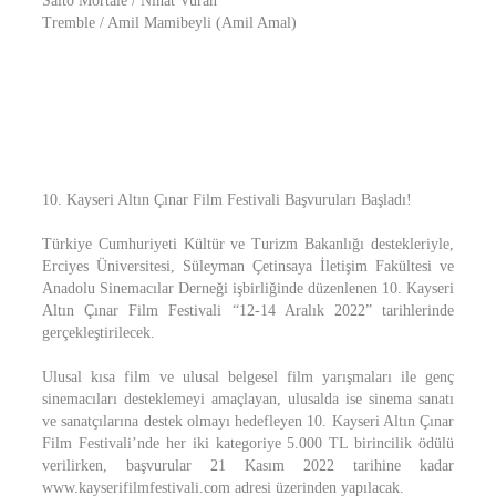
Salto Mortale / Nihat Vuran
Tremble / Amil Mamibeyli (Amil Amal)
10. Kayseri Altın Çınar Film Festivali Başvuruları Başladı!
Türkiye Cumhuriyeti Kültür ve Turizm Bakanlığı destekleriyle,
Erciyes Üniversitesi, Süleyman Çetinsaya İletişim Fakültesi ve
Anadolu Sinemacılar Derneği işbirliğinde düzenlenen 10. Kayseri
Altın Çınar Film Festivali “12-14 Aralık 2022” tarihlerinde
gerçekleştirilecek.
Ulusal kısa film ve ulusal belgesel film yarışmaları ile genç
sinemacıları desteklemeyi amaçlayan, ulusalda ise sinema sanatı
ve sanatçılarına destek olmayı hedefleyen 10. Kayseri Altın Çınar
Film Festivali’nde her iki kategoriye 5.000 TL birincilik ödülü
verilirken, başvurular 21 Kasım 2022 tarihine kadar
www.kayserifilmfestivali.com adresi üzerinden yapılacak.