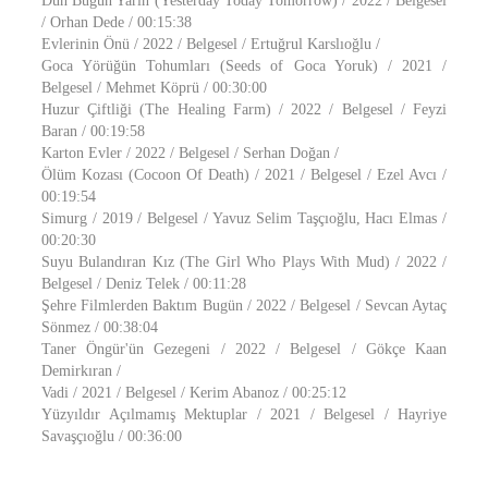
Dün Bugün Yarın (Yesterday Today Tomorrow) / 2022 / Belgesel
/ Orhan Dede / 00:15:38
Evlerinin Önü / 2022 / Belgesel / Ertuğrul Karslıoğlu /
Goca Yörüğün Tohumları (Seeds of Goca Yoruk) / 2021 /
Belgesel / Mehmet Köprü / 00:30:00
Huzur Çiftliği (The Healing Farm) / 2022 / Belgesel / Feyzi
Baran / 00:19:58
Karton Evler / 2022 / Belgesel / Serhan Doğan /
Ölüm Kozası (Cocoon Of Death) / 2021 / Belgesel / Ezel Avcı /
00:19:54
Simurg / 2019 / Belgesel / Yavuz Selim Taşçıoğlu, Hacı Elmas /
00:20:30
Suyu Bulandıran Kız (The Girl Who Plays With Mud) / 2022 /
Belgesel / Deniz Telek / 00:11:28
Şehre Filmlerden Baktım Bugün / 2022 / Belgesel / Sevcan Aytaç
Sönmez / 00:38:04
Taner Öngür'ün Gezegeni / 2022 / Belgesel / Gökçe Kaan
Demirkıran /
Vadi / 2021 / Belgesel / Kerim Abanoz / 00:25:12
Yüzyıldır Açılmamış Mektuplar / 2021 / Belgesel / Hayriye
Savaşçıoğlu / 00:36:00