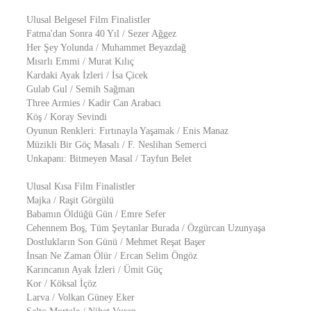
Ulusal Belgesel Film Finalistler
Fatma'dan Sonra 40 Yıl / Sezer Ağgez
Her Şey Yolunda / Muhammet Beyazdağ
Mısırlı Emmi / Murat Kılıç
Kardaki Ayak İzleri / İsa Çicek
Gulab Gul / Semih Sağman
Three Armies / Kadir Can Arabacı
Köş / Koray Sevindi
Oyunun Renkleri: Fırtınayla Yaşamak / Enis Manaz
Müzikli Bir Göç Masalı / F. Neslihan Semerci
Unkapanı: Bitmeyen Masal / Tayfun Belet
Ulusal Kısa Film Finalistler
Majka / Raşit Görgülü
Babamın Öldüğü Gün / Emre Sefer
Cehennem Boş, Tüm Şeytanlar Burada / Özgürcan Uzunyaşa
Dostlukların Son Günü / Mehmet Reşat Başer
İnsan Ne Zaman Ölür / Ercan Selim Öngöz
Karıncanın Ayak İzleri / Ümit Güç
Kor / Köksal İçöz
Larva / Volkan Güney Eker