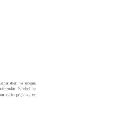
senaristleri ve sinema
atformdur. İstanbul’un
ham verici projelere ev