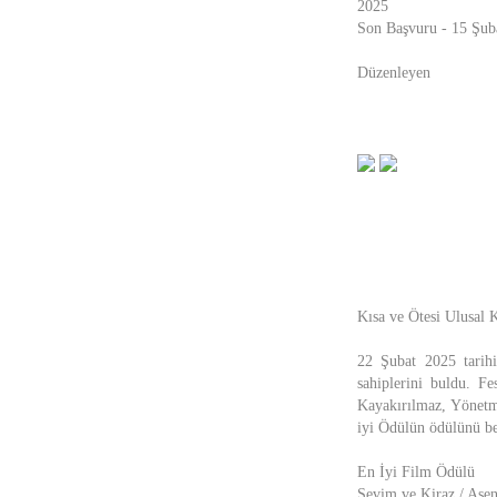
2025
Son Başvuru - 15 Şub
Düzenleyen
Kısa ve Ötesi Ulusal 
22 Şubat 2025 tarihi
sahiplerini buldu. 
Kayakırılmaz, Yönetme
iyi Ödülün ödülünü bel
En İyi Film Ödülü
Sevim ve Kiraz / Ase