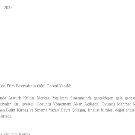
at 2025
Kısa Film Festivalinin Ödül Töreni Yapıldı
nde Atatürk Kültür Merkezi Yeşilçam Sinemasında gerçekleşen gala gecesi
Festivalin jüri üyeleri; Görüntü Yönetmeni Akan Açıkgöz, Oyuncu Mehme
n Bulut Kırbaş ve Sinema Yazarı Hayri Çölaşan, finalist filmleri değerlendir
irledi.
na Yıldırım Konya