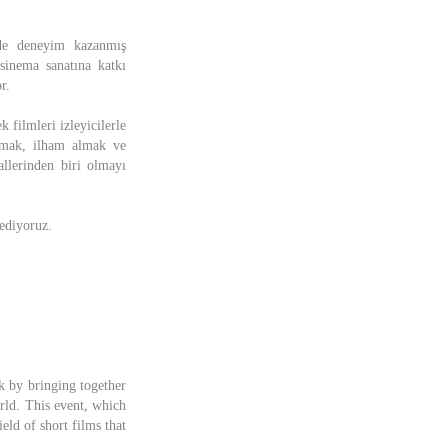
rde deneyim kazanmış
 sinema sanatına katkı
r.
 filmleri izleyicilerle
kurmak, ilham almak ve
allerinden biri olmayı
 ediyoruz.
k by bringing together
orld. This event, which
ield of short films that