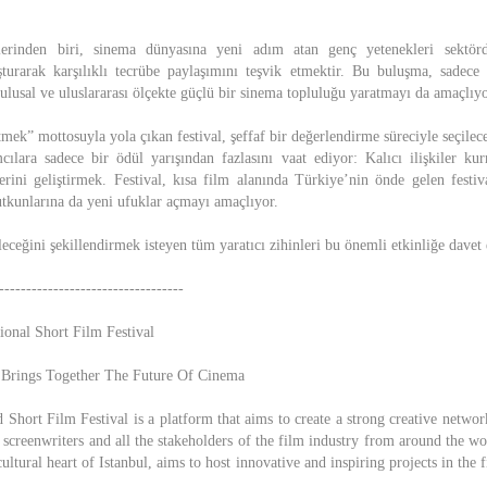
flerinden biri, sinema dünyasına yeni adım atan genç yetenekleri sektö
şturarak karşılıklı tecrübe paylaşımını teşvik etmektir. Bu buluşma, sadece
lusal ve uluslararası ölçekte güçlü bir sinema topluluğu yaratmayı da amaçlıyo
ek” mottosuyla yola çıkan festival, şeffaf bir değerlendirme süreciyle seçilecek
mcılara sadece bir ödül yarışından fazlasını vaat ediyor: Kalıcı ilişkiler 
lerini geliştirmek. Festival, kısa film alanında Türkiye’nin önde gelen festiv
utkunlarına da yeni ufuklar açmayı amaçlıyor.
ceğini şekillendirmek isteyen tüm yaratıcı zihinleri bu önemli etkinliğe davet
----------------------------------
onal Short Film Festival
 Brings Together The Future Of Cinema
Short Film Festival is a platform that aims to create a strong creative networ
 screenwriters and all the stakeholders of the film industry from around the w
cultural heart of Istanbul, aims to host innovative and inspiring projects in the f