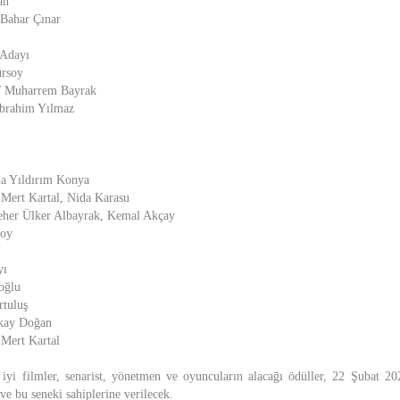
an
 Bahar Çınar
 Adayı
ürsoy
 / Muharrem Bayrak
İbrahim Yılmaz
na Yıldırım Konya
 Mert Kartal, Nida Karasu
eher Ülker Albayrak, Kemal Akçay
soy
yı
oğlu
rtuluş
rkay Doğan
 Mert Kartal
iyi filmler, senarist, yönetmen ve oyuncuların alacağı ödüller, 22 Şubat 20
ve bu seneki sahiplerine verilecek.