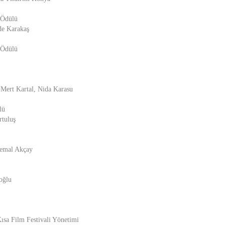
 Ödülü
de Karakaş
 Ödülü
 Mert Kartal, Nida Karasu
lü
rtuluş
Kemal Akçay
oğlu
Kısa Film Festivali Yönetimi