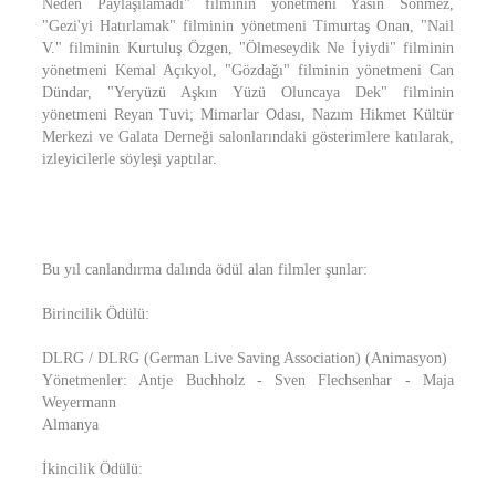
Neden Paylaşılamadı" filminin yönetmeni Yasin Sönmez,
"Gezi'yi Hatırlamak" filminin yönetmeni Timurtaş Onan, "Nail
V." filminin Kurtuluş Özgen, "Ölmeseydik Ne İyiydi" filminin
yönetmeni Kemal Açıkyol, "Gözdağı" filminin yönetmeni Can
Dündar, "Yeryüzü Aşkın Yüzü Oluncaya Dek" filminin
yönetmeni Reyan Tuvi; Mimarlar Odası, Nazım Hikmet Kültür
Merkezi ve Galata Derneği salonlarındaki gösterimlere katılarak,
izleyicilerle söyleşi yaptılar.
Bu yıl canlandırma dalında ödül alan filmler şunlar:
Birincilik Ödülü:
DLRG / DLRG (German Live Saving Association) (Animasyon)
Yönetmenler: Antje Buchholz - Sven Flechsenhar - Maja
Weyermann
Almanya
İkincilik Ödülü: