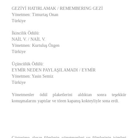
GEZİYİ HATIRLAMAK / REMEMBERING GEZİ
Yönetmen: Timurtaş Onan
Türkiye
İkincilik Ödülü:
NAİL V. / NAİL V.
Yönetmen: Kurtuluş Özgen
Türkiye
Üçüncülük Ödülü:
EYMİR NEDEN PAYLAŞILAMADI / EYMİR
Yönetmen: Yasin Semiz
Türkiye
Yönetmenler ödül plaketlerini aldıktan sonra teşekkür
konuşmalarını yaptılar ve tören kapanış kokteyliyle sona erdi.
Gösterime alınan filmlerin yönetmenleri ve filmlerinin isimleri