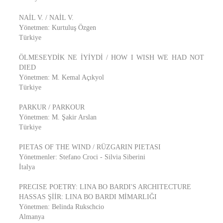
NAİL V. / NAİL V.
Yönetmen: Kurtuluş Özgen
Türkiye
ÖLMESEYDİK NE İYİYDİ / HOW I WISH WE HAD NOT
DIED
Yönetmen: M. Kemal Açıkyol
Türkiye
PARKUR / PARKOUR
Yönetmen: M. Şakir Arslan
Türkiye
PIETAS OF THE WIND / RÜZGARIN PIETASI
Yönetmenler: Stefano Croci - Silvia Siberini
İtalya
PRECISE POETRY: LINA BO BARDI'S ARCHITECTURE
HASSAS ŞİİR: LINA BO BARDI MİMARLIĞI
Yönetmen: Belinda Rukschcio
Almanya