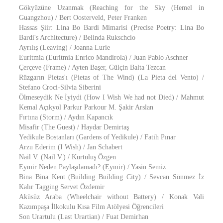
Gökyüzüne Uzanmak (Reaching for the Sky (Hemel in
Guangzhou) / Bert Oosterveld, Peter Franken
Hassas Şiir: Lina Bo Bardi Mimarisi (Precise Poetry: Lina Bo
Bardi's Architecture) / Belinda Rukschcio
Ayrılış (Leaving) / Joanna Lurie
Euritmia (Euritmia Enrico Mandirola) / Juan Pablo Aschner
Çerçeve (Frame) / Ayten Başer, Gülçin Balta Tezcan
Rüzgarın Pietas'ı (Pietas of The Wind) (La Pieta del Vento) /
Stefano Croci-Silvia Siberini
Ölmeseydik Ne İyiydi (How I Wish We had not Died) / Mahmut
Kemal Açıkyol Parkur Parkour M. Şakir Arslan
Fırtına (Storm) / Aydın Kapancık
Misafir (The Guest) / Haydar Demirtaş
Yedikule Bostanları (Gardens of Yedikule) / Fatih Pınar
Arzu Ederim (I Wish) / Jan Schabert
Nail V. (Nail V.) / Kurtuluş Özgen
Eymir Neden Paylaşılamadı? (Eymir) / Yasin Semiz
Bina Bina Kent (Building Building City) / Sevcan Sönmez İz
Kalır Tagging Servet Özdemir
Aküsüz Araba (Wheelchair without Battery) / Konak Vali
Kazımpaşa İlkokulu Kısa Film Atölyesi Öğrencileri
Son Urartulu (Last Urartian) / Fuat Demirhan