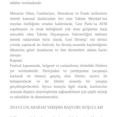
ödüller verilmektedir.
Mimarlar Odası, Cumhuriyet, Demokrasi ve Emek tarihimizin
önemli kamusal alanlarından biri olan Taksim Meydanı’nın
meydan özelliğinin ortadan kaldırılarak, Gezi Parkı’na AVM
yapılmasına ve ortak belleğimizi yok etme girişimine karşı
mücadele eden Taksim Dayanışması Sekreterliğini üstlenen
meslek odalarından birisi olarak, Gezi Direnişi’ nin birinci
yılında yapılacak bu festivali, bu direniş sırasında kaybettiğimiz
ülkemizin güzel insanlarına ve tüm direnenlere adama kararı
almıştır.
Kapsam:
Festival kapsamında, belgesel ve canlandırma türündeki filmlere
yer verilmektedir. Yurtiçinden ve yurtdışından yarışmaya
katılarak ön elemeyi geçmiş olan filmler, seyirci ile
buluşturulacak ve bu filmler arasında bir yarışma
gerçekleştirilecektir. Ayrıca konuyla ilgili olarak, katılımcılar
arasında düşünce alışverişlerinin sağlanabilmesi için çeşitli söyleşi
ve etkinlikler de düzenlenecektir.
2014 ULUSLARARASI YARIŞMA BAŞVURU KOŞULLARI