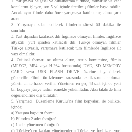
1. Yarışmaya belgesel ve canlandırma türünde, mimarlık ve kent
konularını işleyen, son 5 yıl içinde üretilmiş filmler başvurabilir.
Ancak aynı filmle daha önce yarışmaya katılmamış olma şartı
aranır.
2. Yarışmaya kabul edilecek filmlerin süresi 60 dakika ile
sınırlıdır.
3. Yurt dışından katılacak dili İngilizce olmayan filmler, İngilizce
altyazılı; yurt içinden katılacak dili Türkçe olmayan filmler
Türkçe altyazılı, yarışmaya katılacak tüm filmlerde İngilizce alt
yazı olmalıdır.
4. Orijinal formatı ne olursa olsun, tertip komitesine, filmin
(MPEG2, MP4 veya H.264 formatında) DVD, SD MEMORY
CARD veya USB FLASH DRIVE üzerine kaydedilerek
gönderilir. Filmin ön izlenmesi sırasında teknik sorunlar olursa,
yönetmenine haber verilir. Yönetmen en geç 48 saat içinde yeni
bir kopyayı jüriye teslim etmekle yükümlüdür. Aksi takdirde film
değerlendirme dışı bırakılır.
5. Yarışmacı, Düzenleme Kurulu’na film kopyaları ile birlikte,
içinde;
a) Yarışma başvuru formu
b) Filmden 2 adet fotoğraf
c) 1 adet yönetmen fotoğrafı
d) Türkiye’den katılan yönetmenlerin Türkçe ve İngilizce, yurt