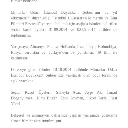
filmler belirlendi
Mimarlar Odası İstanbul Büyükkent Şubesi’nin bu yıl
sekizincisini düzenlediği “İstanbul Uluslararası Mimarlık ve Kent
Filmleri Festivali” yarışma bölümü için aşağıda isimleri belirtilen
seçici kurul üyeleri 01.09.2014 ve 02.09.2014 tarihlerinde
toplanmıştır.
Yarışmaya; Almanya, Fransa, Hollanda, İran, İtalya, Kolombiya,
Rusya, Sırbistan ve Türkiye’den 59 yönetmen, 49 film ile
katılmıştır.
Dereceye giren filmler 18.10.2014 tarihinde Mimarlar Odası
İstanbul Büyükkent Şubesi’nde yapılacak olan ödül töreninde
açıklanacaktır.
Seçici Kurul Üyeleri: Süheyla Acar, Ayşe Ak, İsmail
Doğanyılmaz, Hilmi Etikan, Esin Köymen, Fikret Terzi, Fırat
Yücel
Belgesel ve animasyon dallarında yapılan yarışmada gösterime
alınan filmler ekte sunulmuştur.