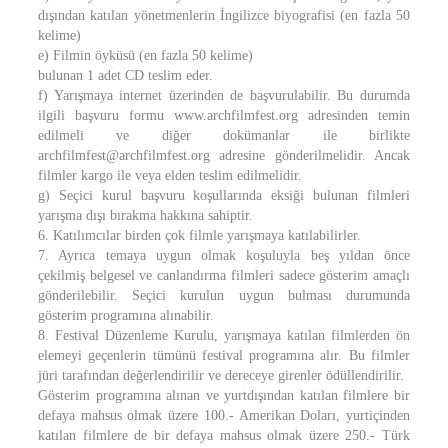
dışından katılan yönetmenlerin İngilizce biyografisi (en fazla 50
kelime)
e) Filmin öyküsü (en fazla 50 kelime)
bulunan 1 adet CD teslim eder.
f) Yarışmaya internet üzerinden de başvurulabilir. Bu durumda
ilgili başvuru formu www.archfilmfest.org adresinden temin
edilmeli ve diğer dokümanlar ile birlikte
archfilmfest@archfilmfest.org adresine gönderilmelidir. Ancak
filmler kargo ile veya elden teslim edilmelidir.
g) Seçici kurul başvuru koşullarında eksiği bulunan filmleri
yarışma dışı bırakma hakkına sahiptir.
6. Katılımcılar birden çok filmle yarışmaya katılabilirler.
7. Ayrıca temaya uygun olmak koşuluyla beş yıldan önce
çekilmiş belgesel ve canlandırma filmleri sadece gösterim amaçlı
gönderilebilir. Seçici kurulun uygun bulması durumunda
gösterim programına alınabilir.
8. Festival Düzenleme Kurulu, yarışmaya katılan filmlerden ön
elemeyi geçenlerin tümünü festival programına alır. Bu filmler
jüri tarafından değerlendirilir ve dereceye girenler ödüllendirilir.
Gösterim programına alınan ve yurtdışından katılan filmlere bir
defaya mahsus olmak üzere 100.- Amerikan Doları, yurtiçinden
katılan filmlere de bir defaya mahsus olmak üzere 250.- Türk