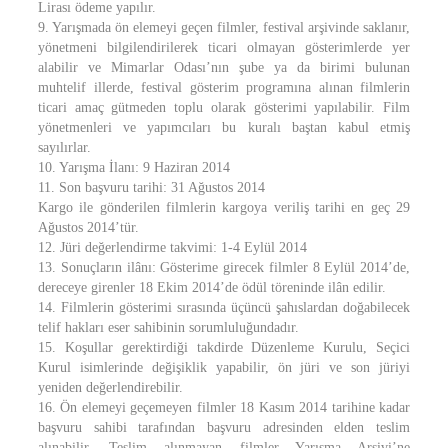
Lirası ödeme yapılır.
9. Yarışmada ön elemeyi geçen filmler, festival arşivinde saklanır,
yönetmeni bilgilendirilerek ticari olmayan gösterimlerde yer
alabilir ve Mimarlar Odası’nın şube ya da birimi bulunan
muhtelif illerde, festival gösterim programına alınan filmlerin
ticari amaç gütmeden toplu olarak gösterimi yapılabilir. Film
yönetmenleri ve yapımcıları bu kuralı baştan kabul etmiş
sayılırlar.
10. Yarışma İlanı: 9 Haziran 2014
11. Son başvuru tarihi: 31 Ağustos 2014
Kargo ile gönderilen filmlerin kargoya veriliş tarihi en geç 29
Ağustos 2014’tür.
12. Jüri değerlendirme takvimi: 1-4 Eylül 2014
13. Sonuçların ilânı: Gösterime girecek filmler 8 Eylül 2014’de,
dereceye girenler 18 Ekim 2014’de ödül töreninde ilân edilir.
14. Filmlerin gösterimi sırasında üçüncü şahıslardan doğabilecek
telif hakları eser sahibinin sorumluluğundadır.
15. Koşullar gerektirdiği takdirde Düzenleme Kurulu, Seçici
Kurul isimlerinde değişiklik yapabilir, ön jüri ve son jüriyi
yeniden değerlendirebilir.
16. Ön elemeyi geçemeyen filmler 18 Kasım 2014 tarihine kadar
başvuru sahibi tarafından başvuru adresinden elden teslim
alınabilir. Teslim alınmayan filmler Yarışma Arşivi’ne