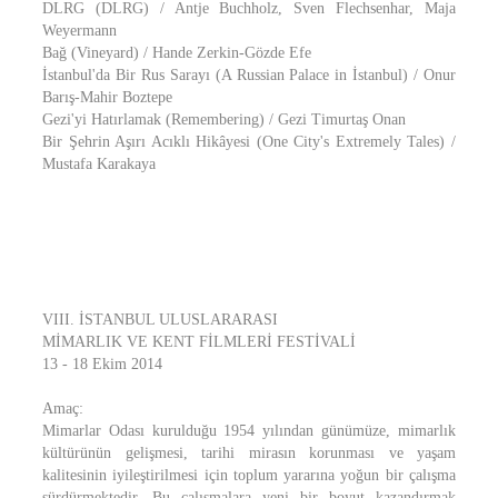
DLRG (DLRG) / Antje Buchholz, Sven Flechsenhar, Maja
Weyermann
Bağ (Vineyard) / Hande Zerkin-Gözde Efe
İstanbul'da Bir Rus Sarayı (A Russian Palace in İstanbul) / Onur
Barış-Mahir Boztepe
Gezi'yi Hatırlamak (Remembering) / Gezi Timurtaş Onan
Bir Şehrin Aşırı Acıklı Hikâyesi (One City's Extremely Tales) /
Mustafa Karakaya
VIII. İSTANBUL ULUSLARARASI
MİMARLIK VE KENT FİLMLERİ FESTİVALİ
13 - 18 Ekim 2014
Amaç:
Mimarlar Odası kurulduğu 1954 yılından günümüze, mimarlık
kültürünün gelişmesi, tarihi mirasın korunması ve yaşam
kalitesinin iyileştirilmesi için toplum yararına yoğun bir çalışma
sürdürmektedir. Bu çalışmalara yeni bir boyut kazandırmak