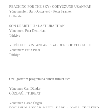
REACHING FOR THE SKY / GÖKYÜZÜNE UZANMAK
Yönetmenler: Bert Oosterveld - Peter Franken
Hollanda
SON URARTULU / LAST URARTIAN
Yönetmen: Fuat Demirhan
Türkiye
YEDİKULE BOSTANLARI / GARDENS OF YEDİKULE
Yönetmen: Fatih Pınar
Türkiye
Özel gösterim programına alınan filmler ise:
Yönetmen Can Dündar
GÖZDAĞI / THREAT
Yönetmen Hasan Özgen
DOĞU'NUN UYGAR KENTİ KARS / KARS CIVILIZED