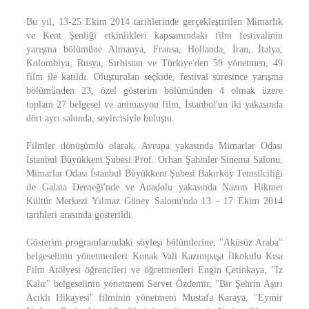
Bu yıl, 13-25 Ekim 2014 tarihlerinde gerçekleştirilen Mimarlık
ve Kent Şenliği etkinlikleri kapsamındaki film festivalinin
yarışma bölümüne Almanya, Fransa, Hollanda, İran, İtalya,
Kolombiya, Rusya, Sırbistan ve Türkiye'den 59 yönetmen, 49
film ile katıldı. Oluşturulan seçkide, festival süresince yarışma
bölümünden 23, özel gösterim bölümünden 4 olmak üzere
toplam 27 belgesel ve animasyon film, İstanbul'un iki yakasında
dört ayrı salonda, seyircisiyle buluştu.
Filmler dönüşümlü olarak, Avrupa yakasında Mimarlar Odası
İstanbul Büyükkent Şubesi Prof. Orhan Şahinler Sinema Salonu,
Mimarlar Odası İstanbul Büyükkent Şubesi Bakırköy Temsilciliği
ile Galata Derneği'nde ve Anadolu yakasında Nazım Hikmet
Kültür Merkezi Yılmaz Güney Salonu'nda 13 - 17 Ekim 2014
tarihleri arasında gösterildi.
Gösterim programlarındaki söyleşi bölümlerine; "Aküsüz Araba"
belgeselinin yönetmenleri Konak Vali Kazımpaşa İlkokulu Kısa
Film Atölyesi öğrencileri ve öğretmenleri Engin Çetinkaya, "İz
Kalır" belgeselinin yönetmeni Servet Özdemir, "Bir Şehrin Aşırı
Acıklı Hikayesi" filminin yönetmeni Mustafa Karaya, "Eymir