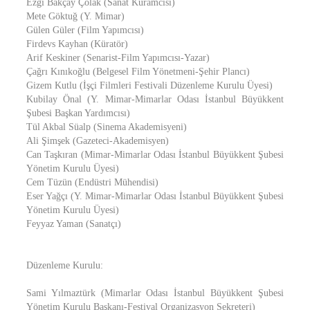
Ezgi Bakçay Çolak (Sanat Kuramcısı)
Mete Göktuğ (Y. Mimar)
Gülen Güler (Film Yapımcısı)
Firdevs Kayhan (Küratör)
Arif Keskiner (Senarist-Film Yapımcısı-Yazar)
Çağrı Kınıkoğlu (Belgesel Film Yönetmeni-Şehir Plancı)
Gizem Kutlu (İşçi Filmleri Festivali Düzenleme Kurulu Üyesi)
Kubilay Önal (Y. Mimar-Mimarlar Odası İstanbul Büyükkent
Şubesi Başkan Yardımcısı)
Tül Akbal Süalp (Sinema Akademisyeni)
Ali Şimşek (Gazeteci-Akademisyen)
Can Taşkıran (Mimar-Mimarlar Odası İstanbul Büyükkent Şubesi
Yönetim Kurulu Üyesi)
Cem Tüzün (Endüstri Mühendisi)
Eser Yağçı (Y. Mimar-Mimarlar Odası İstanbul Büyükkent Şubesi
Yönetim Kurulu Üyesi)
Feyyaz Yaman (Sanatçı)
Düzenleme Kurulu:
Sami Yılmaztürk (Mimarlar Odası İstanbul Büyükkent Şubesi
Yönetim Kurulu Başkanı-Festival Organizasyon Sekreteri)