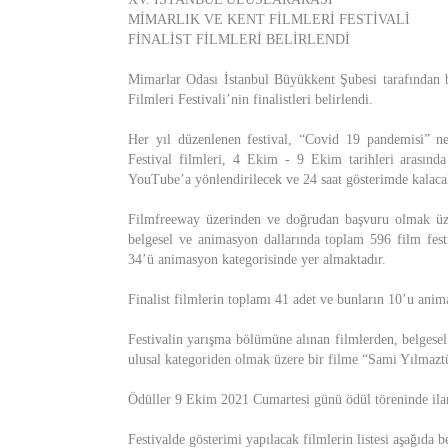
MİMARLIK VE KENT FİLMLERİ FESTİVALİ
FİNALİST FİLMLERİ BELİRLENDİ
Mimarlar Odası İstanbul Büyükkent Şubesi tarafından b
Filmleri Festivali’nin finalistleri belirlendi.
Her yıl düzenlenen festival, “Covid 19 pandemisi” ne
Festival filmleri, 4 Ekim - 9 Ekim tarihleri arasınd
YouTube’a yönlendirilecek ve 24 saat gösterimde kalaca
Filmfreeway üzerinden ve doğrudan başvuru olmak üze
belgesel ve animasyon dallarında toplam 596 film festi
34’ü animasyon kategorisinde yer almaktadır.
Finalist filmlerin toplamı 41 adet ve bunların 10’u anima
Festivalin yarışma bölümüne alınan filmlerden, belgesel
ulusal kategoriden olmak üzere bir filme “Sami Yılmazt
Ödüller 9 Ekim 2021 Cumartesi günü ödül töreninde ilan
Festivalde gösterimi yapılacak filmlerin listesi aşağıda bel