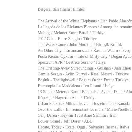
Belgesel dalı finalist filmler:
The Arrival of the White Elephants / Juan Pablo Alarcón
La llegada de los Elefantes Blancos / Among the remain
Muhtaç / Mehmet Emre Battal / Türkiye
2-0 / Cihan Emre Zengin / Türkiye
The Water Game / John Moratiel / Birleşik Krallık
An Other City - En annan stad. / Rasmus Waern / İsveç
Puslu Kentin Öyküsü - Tale of Misty City / Doğan Aydo
Spectrum APR / Beatrice Surano / İtalya
The Drifting-Away Surroundings - Gulshan / Jiali Zhou 
Cemile Sezgin / Aylin Kuryel - Raşel Meseri / Türkiye
Boşluk - The lightwell / Begüm Özden Fırat / Türkiye
Eterotopia La Maddalena / Ivo Pisanti / İtalya
13 Square Meters / Kamil Bembnista-Ayham Dalal / Al
Köpekçi / Hayrettin Alan / Türkiye
Urban Pockets / Milos Jakovic - Hossein Fani / Kanada
Over the walls - En remontant les murs / Marie-Noëlle B
Ganj Dareh / Keyvan Tabatabaie Samimi / İran
Lower Grand / Jeff Dorer / ABD
Hecate, Today - Ecate, Oggi / Salvatore Insana / İtalya