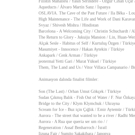
Filistin Mahallesi / Yasin Serindere - Özgür Cihan Uçar 
Aqueducts / Álvaro Martín Sanz / İspanya
OSLAVIA. The Cave of the Past Future / Ila Bêka - Lou
High Maintenance - The Life and Work of Dani Karavan
Svyaz / Shivesh Mishra / Hindistan
Barcelona - A Welcoming City / Christin Schuchardt / 
The Return to Glory - Jukuiju Mansion / Lin, Huan-We
Alçak Sesle - Habitus of Self / Kurtuluş Özgen / Türkiy
Masumiyet - Innocence / Hakan Aytekin / Türkiye
Ankapark / Cenk Arman / Türkiye
jeotermal Yetti Gari / Murat Yüksel / Türkiye
Them, The Land and Us / Vitor Villaca Campanario / Br
Animasyon dalında finalist filmler:
Son (The Last) / Orhan Umut Gökçek / Türkiye
Sudan Çıkmış Balık - Fish Out of Water / F. Nur Özkay
Bridge to the City / Klym Klymchuk / Ukrayna
Scream for Ice - Buz için Çığlık / Emir Aytemür / Türk
Aurora - The street that wanted to be a river / Radhi Me
Aurora - A Rua que queria ser um rio / /
Regeneration / Assaf Benharroch / İsrail
Iizuna Fair / Sumito Sakakibara / Japonya