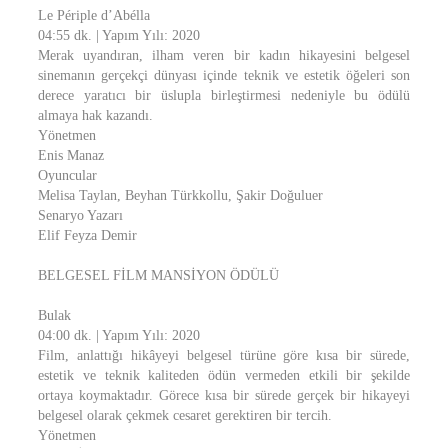
Le Périple d’Abélla
04:55 dk. | Yapım Yılı: 2020
Merak uyandıran, ilham veren bir kadın hikayesini belgesel
sinemanın gerçekçi dünyası içinde teknik ve estetik öğeleri son
derece yaratıcı bir üslupla birleştirmesi nedeniyle bu ödülü
almaya hak kazandı.
Yönetmen
Enis Manaz
Oyuncular
Melisa Taylan, Beyhan Türkkollu, Şakir Doğuluer
Senaryo Yazarı
Elif Feyza Demir
BELGESEL FİLM MANSİYON ÖDÜLÜ
Bulak
04:00 dk. | Yapım Yılı: 2020
Film, anlattığı hikâyeyi belgesel türüne göre kısa bir sürede,
estetik ve teknik kaliteden ödün vermeden etkili bir şekilde
ortaya koymaktadır. Görece kısa bir sürede gerçek bir hikayeyi
belgesel olarak çekmek cesaret gerektiren bir tercih.
Yönetmen