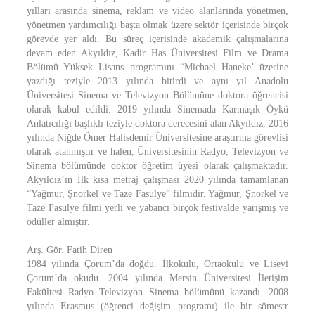
yılları arasında sinema, reklam ve video alanlarında yönetmen,
yönetmen yardımcılığı başta olmak üzere sektör içerisinde birçok
görevde yer aldı. Bu süreç içerisinde akademik çalışmalarına
devam eden Akyıldız, Kadir Has Üniversitesi Film ve Drama
Bölümü Yüksek Lisans programını “Michael Haneke’ üzerine
yazdığı teziyle 2013 yılında bitirdi ve aynı yıl Anadolu
Üniversitesi Sinema ve Televizyon Bölümüne doktora öğrencisi
olarak kabul edildi. 2019 yılında Sinemada Karmaşık Öykü
Anlatıcılığı başlıklı teziyle doktora derecesini alan Akyıldız, 2016
yılında Niğde Ömer Halisdemir Üniversitesine araştırma görevlisi
olarak atanmıştır ve halen, Üniversitesinin Radyo, Televizyon ve
Sinema bölümünde doktor öğretim üyesi olarak çalışmaktadır.
Akyıldız’ın İlk kısa metraj çalışması 2020 yılında tamamlanan
“Yağmur, Şnorkel ve Taze Fasulye” filmidir. Yağmur, Şnorkel ve
Taze Fasulye filmi yerli ve yabancı birçok festivalde yarışmış ve
ödüller almıştır.
Arş. Gör. Fatih Diren
1984 yılında Çorum’da doğdu. İlkokulu, Ortaokulu ve Liseyi
Çorum’da okudu. 2004 yılında Mersin Üniversitesi İletişim
Fakültesi Radyo Televizyon Sinema bölümünü kazandı. 2008
yılında Erasmus (öğrenci değişim programı) ile bir sömestr