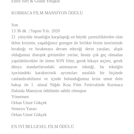
Emre Sert & Gözde Yetişkin
KURMACA FİLM MANSİYON ÖDÜLÜ
Son
13:36 dk. | Yapım Yılı: 2020
21. yüzyılda insanlığın karşılaştığı en büyük çaresizliklerden olan
iklim krizinin, yaşadığımız gezegen ile birlikte bizim üzerimizde
bıraktığı ve bırakmaya devam edeceği derin yaraları, alışık
olduğumuz distopik görüntüler yerine, henüz çok geç olmadan
yapılabilecekler ile ileten SON filmi, gerek hikaye seçimi, gerek
dünya standartlarındaki animasyon tekniği, bu tekniğin
içerisindeki karakteristik ayrıntıları ustalıklı bir biçimde
canlandırabilmesi ve içinde bulunduğumuz krize umut dolu
bakışı ile 1. ulusal Niğde Kısa Film Festivalinde Kurmaca
Dalında Mansiyon ödülünün sahibi olmuştur.
Yönetmen
Orhan Umut Gökçek
Senaryo Yazarı
Orhan Umut Gökçek
EN İYİ BELGESEL FİLM ÖDÜLÜ