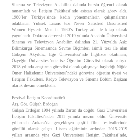
Sinema ve Televizyon Anabilim dalında burslu öğrenci olarak
tamamladı ve İletişim Fakültesi’nde asistan olarak görev aldı.
1980’ler Türkiye’sinde kadın yönetmenlerin çalışmalarına
odaklanan Yüksek Lisans tezi Never Satisfied Dissatisfied
Women Hysteric Men in 1980’s Turkey adı ile kitap olarak
yayınlandı. Doktora derecesini 2019 yılında Anadolu Üniversitesi
Sinema ve Televizyon Anabilim dalından 21. Yüzyılda Aşk:
Bilimkurgu Sinemasında Sevme Biçimleri isimli tezi ile alan
Gökçem Akyıldız, Ege Üniversitesi’nde İngilizce okutmanı,
Özyeğin Üniversitesi’nde ise Öğretim Görevlisi olarak çalıştı.
2018 yılında araştırma görevlisi olarak çalışmaya başladığı Niğde
Ömer Halisdemir Üniversitesi’ndeki görevine öğretim üyesi ve
İletişim Fakültesi, Radyo Televizyon ve Sinema Bölüm Başkanı
olarak devam etmektedir.
Festival İletişim Koordinatörü
Arş. Gör. Gülşah Erdoğan
Gülşah Erdoğan 1994 yılında Bartın’da doğdu. Gazi Üniversitesi
İletişim Fakültesi’nden 2011 yılında mezun oldu. Üniversite
yıllarında Ankara’da gerçekleşen çeşitli film festivallerinde
gönüllü olarak çalıştı. Lisans eğitiminin ardından 2015-2019
yılları arasında yine Gazi Üniversitesi İletişim Fakültesi’nde,