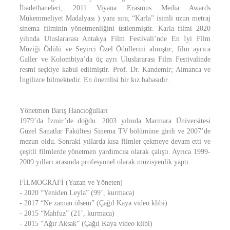
İbadethaneleri; 2011 Viyana Erasmus Media Awards
Mükemmeliyet Madalyası ) yanı sıra; “Karla” isimli uzun metraj
sinema filminin yönetmenliğini üstlenmiştir. Karla filmi 2020
yılında Uluslararası Antakya Film Festivali’nde En İyi Film
Müziği Ödülü ve Seyirci Özel Ödüllerini almıştır; film ayrıca
Galler ve Kolombiya’da üç ayrı Uluslararası Film Festivalinde
resmi seçkiye kabul edilmiştir. Prof. Dr. Kandemir; Almanca ve
İngilizce bilmektedir. En önemlisi bir kız babasıdır.
Yönetmen Barış Hancıoğulları
1979’da İzmir’de doğdu. 2003 yılında Marmara Üniversitesi
Güzel Sanatlar Fakültesi Sinema TV bölümüne girdi ve 2007’de
mezun oldu. Sonraki yıllarda kısa filmler çekmeye devam etti ve
çeşitli filmlerde yönetmen yardımcısı olarak çalıştı. Ayrıca 1999-
2009 yılları arasında profesyonel olarak müzisyenlik yaptı.
FİLMOGRAFİ (Yazan ve Yöneten)
- 2020 “Yeniden Leyla” (99’, kurmaca)
- 2017 “Ne zaman ölsem” (Çağıl Kaya video klibi)
- 2015 “Mahfuz” (21’, kurmaca)
- 2015 “Ağır Aksak” (Çağıl Kaya video klibi)