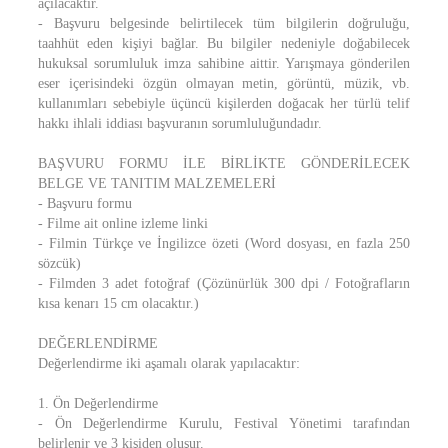
açılacaktır.
- Başvuru belgesinde belirtilecek tüm bilgilerin doğruluğu,
taahhüt eden kişiyi bağlar. Bu bilgiler nedeniyle doğabilecek
hukuksal sorumluluk imza sahibine aittir. Yarışmaya gönderilen
eser içerisindeki özgün olmayan metin, görüntü, müzik, vb.
kullanımları sebebiyle üçüncü kişilerden doğacak her türlü telif
hakkı ihlali iddiası başvuranın sorumluluğundadır.
BAŞVURU FORMU İLE BİRLİKTE GÖNDERİLECEK
BELGE VE TANITIM MALZEMELERİ
- Başvuru formu
- Filme ait online izleme linki
- Filmin Türkçe ve İngilizce özeti (Word dosyası, en fazla 250
sözcük)
- Filmden 3 adet fotoğraf (Çözünürlük 300 dpi / Fotoğrafların
kısa kenarı 15 cm olacaktır.)
DEĞERLENDİRME
Değerlendirme iki aşamalı olarak yapılacaktır:
1. Ön Değerlendirme
- Ön Değerlendirme Kurulu, Festival Yönetimi tarafından
belirlenir ve 3 kişiden oluşur.