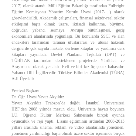
2017) olarak atandı. Milli Eğitim Bakanlığı tarafından Fulbright
Eğitim Komisyonu Yönetim Kurulu Üyesi (2017-…) olarak
görevlendirildi. Akademik çalışmaları, finansal sektör-reel sektör
etkileşimi başta olmak üzere, iktisadi kalkınma, büyüme,
doğrudan yabancı sermaye, Avrupa bütünleşmesi, geçiş
ekonomileri alanlarında yoğunlaştı. Bu konularda SSCI ve alan
endeksleri tarafından taranan uluslararası ve ulusal hakemli
dergilerde çok sayıda makale, derleme kitaplar ve yardımcı ders
kitapları yayınladı. Devlet Planlama Teşkilatı (DPT) ve
TÜBİTAK tarafından desteklenen projelerde Yürütücü ve
Araştırmacı olarak yer aldı. Evli ve biri kız üç çocuk babasıdır.
Yabancı Dili İngilizcedir. Türkiye Bilimler Akademisi (TÜBA)
Asli Üyesidir.
Festival Başkanı
Dr. Öğr. Üyesi Yavuz Akyıldız
Yavuz Akyıldız Trabzon’da doğdu. İstanbul Üniversitesi
İİBF'den 2008 yılında mezun oldu. Üniversite hayatı boyunca
İ.Ü. Öğrenci Kültür Merkezi Sahnesinde birçok oyunda
oyunculuk ve reji yaptı. Lisans eğitiminin ardından 2008-2013
yılları arasında sinema, reklam ve video alanlarında yönetmen,
yönetmen yardımcılığı başta olmak üzere sektör içerisinde birçok