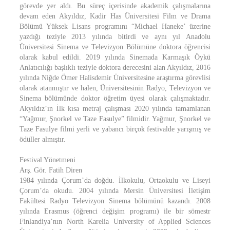
görevde yer aldı. Bu süreç içerisinde akademik çalışmalarına
devam eden Akyıldız, Kadir Has Üniversitesi Film ve Drama
Bölümü Yüksek Lisans programını “Michael Haneke’ üzerine
yazdığı teziyle 2013 yılında bitirdi ve aynı yıl Anadolu
Üniversitesi Sinema ve Televizyon Bölümüne doktora öğrencisi
olarak kabul edildi. 2019 yılında Sinemada Karmaşık Öykü
Anlatıcılığı başlıklı teziyle doktora derecesini alan Akyıldız, 2016
yılında Niğde Ömer Halisdemir Üniversitesine araştırma görevlisi
olarak atanmıştır ve halen, Üniversitesinin Radyo, Televizyon ve
Sinema bölümünde doktor öğretim üyesi olarak çalışmaktadır.
Akyıldız’ın İlk kısa metraj çalışması 2020 yılında tamamlanan
“Yağmur, Şnorkel ve Taze Fasulye” filmidir. Yağmur, Şnorkel ve
Taze Fasulye filmi yerli ve yabancı birçok festivalde yarışmış ve
ödüller almıştır.
Festival Yönetmeni
Arş. Gör. Fatih Diren
1984 yılında Çorum’da doğdu. İlkokulu, Ortaokulu ve Liseyi
Çorum’da okudu. 2004 yılında Mersin Üniversitesi İletişim
Fakültesi Radyo Televizyon Sinema bölümünü kazandı. 2008
yılında Erasmus (öğrenci değişim programı) ile bir sömestr
Finlandiya’nın North Karelia University of Applied Sciences