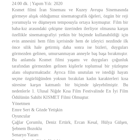
24:00 dk. | Yapım Yılı: 2020
Kısmet filmi İran Sineması ve Kuzey Avrupa Sinemasında
görmeye alışık olduğumuz sinematografik öğeleri, özgün bir reji
yorumuyla ve düşmeyen temposuyla ortaya koymuştur. Film bir
baba-kız arasındaki çekişme üzerinden ilerliyor olmasına karşın
özellikle sinematografiyi yetkin bir biçimde kullanabildiği için
evin annesini hem film içerisinde hem de izleyici nezdinde ilk
önce silik hale getirmiş daha sonra ise bizleri, duyguları
görmezden gelinen, umursanmayan anneyle baş başa bırakmıştır.
Bu anlamda Kısmet filmi yaşamı ve duyguları çoğunluk
tarafından görmezden gelinen kişilerle toplumsal bir yüzleşme
alanı oluşturmaktadır. Ayrıca film unutulan ve istediği hayatı
seçme özgürlüğünden yoksun bırakılan kadın karakterleri kısa
süresine karşın katmanlı bir biçimde işleyebilmiştir. Bu
nedenlerle 1. Ulusal Niğde Kısa Film Festivalinde En İyi Film
Ödülünün Sahibi KISMET Filmi Olmuştur.
Yönetmen
Emre Sert & Gözde Yetişkin
Oyuncular
Çağlar Çorumlu, Deniz Ertürk, Ercan Kesal, Hülya Gülşen,
Şebnem Bozoklu
Senaryo Yazarı