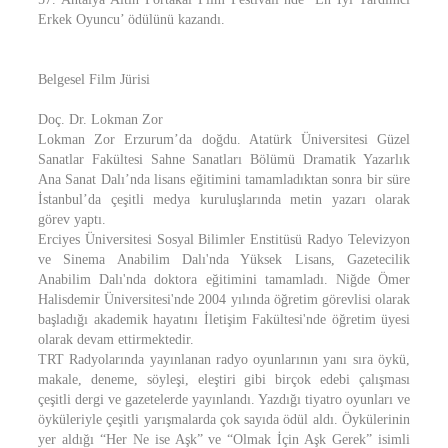
Erkek Oyuncu’ ödülünü kazandı.
Belgesel Film Jürisi
Doç. Dr. Lokman Zor
Lokman Zor Erzurum’da doğdu. Atatürk Üniversitesi Güzel
Sanatlar Fakültesi Sahne Sanatları Bölümü Dramatik Yazarlık
Ana Sanat Dalı’nda lisans eğitimini tamamladıktan sonra bir süre
İstanbul’da çeşitli medya kuruluşlarında metin yazarı olarak
görev yaptı.
Erciyes Üniversitesi Sosyal Bilimler Enstitüsü Radyo Televizyon
ve Sinema Anabilim Dalı'nda Yüksek Lisans, Gazetecilik
Anabilim Dalı'nda doktora eğitimini tamamladı. Niğde Ömer
Halisdemir Üniversitesi'nde 2004 yılında öğretim görevlisi olarak
başladığı akademik hayatını İletişim Fakültesi'nde öğretim üyesi
olarak devam ettirmektedir.
TRT Radyolarında yayınlanan radyo oyunlarının yanı sıra öykü,
makale, deneme, söyleşi, eleştiri gibi birçok edebi çalışması
çeşitli dergi ve gazetelerde yayınlandı. Yazdığı tiyatro oyunları ve
öyküleriyle çeşitli yarışmalarda çok sayıda ödül aldı. Öykülerinin
yer aldığı “Her Ne ise Aşk” ve “Olmak İçin Aşk Gerek” isimli