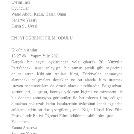
Evrim İnci
Oyuncular
Walid Abdul Kadir, Hasan Omar
Senaryo Yazarı
Derin Su Uysal
EN İYİ ÖĞRENCİ FİLMİ ÖDÜLÜ
Kiki’nin Anıları
15:27 dk. | Yapım Yılı: 2021
Gerçek bir hayat öyküsünden yola çıkarak 20. Yüzyılın
Paris’indeki sanat anlayışını bir zaman şeridi gibi seyircinin
önüne seren Kiki’nin Anıları filmi, Türkiye’de animasyon
alanındaki çalışmaları destekler ve bu alanda film üretmek
isteyen sanatseverlere de örnek olacak niteliktedir. Belgeselvari
görüntüleri, kurgusu, konuya yaklaşım biçimi ve mizanseni ile
bir dönemi animasyon görüntüler ile betimleyen film, edilgen
olmaktan çok uzak kadın karakterinin öyküsünü kendi ağzından
anlatarak etkin bir duruş sergilemiş ve 1. Niğde Ulusal Kısa Film
Festivalinde En iyi Öğrenci Filmi ödülünün sahibi olmuştur.
Yönetmen
Zanna Abasova
Senaryo Yazarı