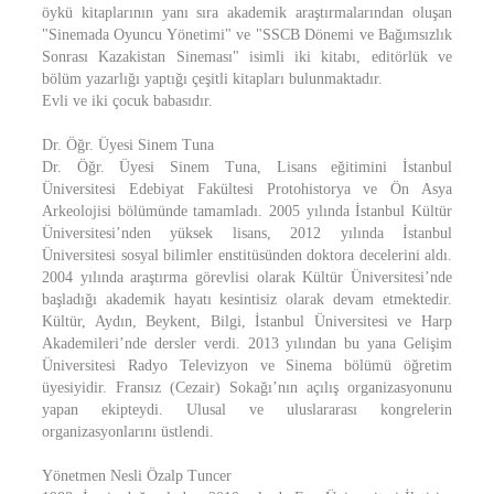
öykü kitaplarının yanı sıra akademik araştırmalarından oluşan
"Sinemada Oyuncu Yönetimi" ve "SSCB Dönemi ve Bağımsızlık
Sonrası Kazakistan Sineması" isimli iki kitabı, editörlük ve
bölüm yazarlığı yaptığı çeşitli kitapları bulunmaktadır.
Evli ve iki çocuk babasıdır.
Dr. Öğr. Üyesi Sinem Tuna
Dr. Öğr. Üyesi Sinem Tuna, Lisans eğitimini İstanbul
Üniversitesi Edebiyat Fakültesi Protohistorya ve Ön Asya
Arkeolojisi bölümünde tamamladı. 2005 yılında İstanbul Kültür
Üniversitesi’nden yüksek lisans, 2012 yılında İstanbul
Üniversitesi sosyal bilimler enstitüsünden doktora decelerini aldı.
2004 yılında araştırma görevlisi olarak Kültür Üniversitesi’nde
başladığı akademik hayatı kesintisiz olarak devam etmektedir.
Kültür, Aydın, Beykent, Bilgi, İstanbul Üniversitesi ve Harp
Akademileri’nde dersler verdi. 2013 yılından bu yana Gelişim
Üniversitesi Radyo Televizyon ve Sinema bölümü öğretim
üyesiyidir. Fransız (Cezair) Sokağı’nın açılış organizasyonunu
yapan ekipteydi. Ulusal ve uluslararası kongrelerin
organizasyonlarını üstlendi.
Yönetmen Nesli Özalp Tuncer