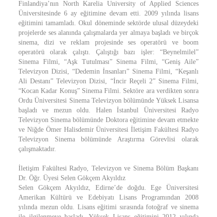
Finlandiya’nın North Karelia University of Applied Sciences
Üniversitesinde 6 ay eğitimine devam etti. 2009 yılında lisans
eğitimini tamamladı. Okul döneminde sektörde ulusal düzeydeki
projelerde ses alanında çalışmalarda yer almaya başladı ve birçok
sinema, dizi ve reklam projesinde ses operatörü ve boom
operatörü olarak çalıştı. Çalıştığı bazı işler: “Beynelmilel”
Sinema Filmi, “Aşk Tutulması” Sinema Filmi, “Geniş Aile”
Televizyon Dizisi, “Dedemin İnsanları” Sinema Filmi, “Keşanlı
Ali Destanı” Televizyon Dizisi, “İncir Reçeli 2” Sinema Filmi,
“Kocan Kadar Konuş” Sinema Filmi. Sektöre ara verdikten sonra
Ordu Üniversitesi Sinema Televizyon bölümünde Yüksek Lisansa
başladı ve mezun oldu. Halen İstanbul Üniversitesi Radyo
Televizyon Sinema bölümünde Doktora eğitimine devam etmekte
ve Niğde Ömer Halisdemir Üniversitesi İletişim Fakültesi Radyo
Televizyon Sinema bölümünde Araştırma Görevlisi olarak
çalışmaktadır.
İletişim Fakültesi Radyo, Televizyon ve Sinema Bölüm Başkanı
Dr. Öğr. Üyesi Selen Gökçem Akyıldız
Selen Gökçem Akyıldız, Edirne’de doğdu. Ege Üniversitesi
Amerikan Kültürü ve Edebiyatı Lisans Programından 2008
yılında mezun oldu. Lisans eğitimi sırasında fotoğraf ve sinema
ile ilgilenmeye başladı. Yüksek Lisans eğitimini 2012 yılında