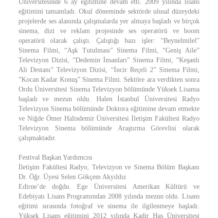
Üniversitesinde 6 ay eğitimine devam etti. 2009 yılında lisans
eğitimini tamamladı. Okul döneminde sektörde ulusal düzeydeki
projelerde ses alanında çalışmalarda yer almaya başladı ve birçok
sinema, dizi ve reklam projesinde ses operatörü ve boom
operatörü olarak çalıştı. Çalıştığı bazı işler: “Beynelmilel”
Sinema Filmi, “Aşk Tutulması” Sinema Filmi, “Geniş Aile”
Televizyon Dizisi, “Dedemin İnsanları” Sinema Filmi, “Keşanlı
Ali Destanı” Televizyon Dizisi, “İncir Reçeli 2” Sinema Filmi,
“Kocan Kadar Konuş” Sinema Filmi. Sektöre ara verdikten sonra
Ordu Üniversitesi Sinema Televizyon bölümünde Yüksek Lisansa
başladı ve mezun oldu. Halen İstanbul Üniversitesi Radyo
Televizyon Sinema bölümünde Doktora eğitimine devam etmekte
ve Niğde Ömer Halisdemir Üniversitesi İletişim Fakültesi Radyo
Televizyon Sinema bölümünde Araştırma Görevlisi olarak
çalışmaktadır.
Festival Başkan Yardımcısı
İletişim Fakültesi Radyo, Televizyon ve Sinema Bölüm Başkanı
Dr. Öğr. Üyesi Selen Gökçem Akyıldız
Edirne’de doğdu. Ege Üniversitesi Amerikan Kültürü ve
Edebiyatı Lisans Programından 2008 yılında mezun oldu. Lisans
eğitimi sırasında fotoğraf ve sinema ile ilgilenmeye başladı.
Yüksek Lisans eğitimini 2012 yılında Kadir Has Üniversitesi