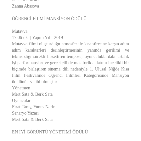
Zanna Abasova
ÖĞRENCİ FİLMİ MANSİYON ÖDÜLÜ
Mutavva
17:06 dk. | Yapım Yılı: 2019
Mutavva filmi oluşturduğu atmosfer ile kısa süresine karşın adım
adım karakterleri derinleştirmesinin yanında gerilimi ve
tekinsizliği sürekli hissettiren temposu, oyunculuklardaki ustalık
işi performansları ve gerçekçilikle metaforik anlatımı incelikli bir
biçimde birleştiren sinema dili nedeniyle 1. Ulusal Niğde Kısa
Film Festivalinde Öğrenci Filmleri Kategorisinde Mansiyon
ödülünün sahibi olmuştur.
Yönetmen
Mert Sata & Berk Sata
Oyuncular
Fırat Tanış, Yunus Narin
Senaryo Yazarı
Mert Sata & Berk Sata
EN İYİ GÖRÜNTÜ YÖNETİMİ ÖDÜLÜ