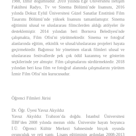
1988, İzmir doğumludur. 2010 yılında Ege Üniversitesi İletişim
Fakültesi Radyo, Tv ve Sinema Bölümü’nde lisansını, 2016
yılında Dokuz Eylül Üniversitesi Güzel Sanatlar Enstitüsü Film
Tasarımı Bölümü’nde yüksek lisansını tamamlamıştır. Sinema
eğitimini ulusal ve uluslararası filmcilerden aldığı atölyeler ile
desteklemiştir. 2014 yılından beri Bornova Belediyesi'nde
çalışmakta, Film Ofisi'ni yürütmektedir. Sinema ve fotoğraf
alanlarında eğitim, etkinlik ve ulusal/uluslararası projeleri hayata
geçirmektedir. Bağımsız bir yönetmen olarak filmleri ulusal ve
uluslararası festivallerde pek çok ödül kazanmış ve gösterim
seçkilerinde yer almıştır. Film çalışmalarını sürdürmektedir. 2018
yılından beri kısa film ve fotoğraf alanında çalışmalarını yürüten
İzmir Film Ofisi’nin kurucusudur.
Öğrenci Filmleri Jürisi
Dr. Öğr. Üyesi Yavuz Akyıldız
Yavuz Akyıldız Trabzon’da doğdu. İstanbul Üniversitesi
İİBF'den 2008 yılında mezun oldu. Üniversite hayatı boyunca
İ.Ü. Öğrenci Kültür Merkezi Sahnesinde birçok oyunda
oyunculuk ve reji yaptı. Lisans eğitiminin ardından 2008-2013