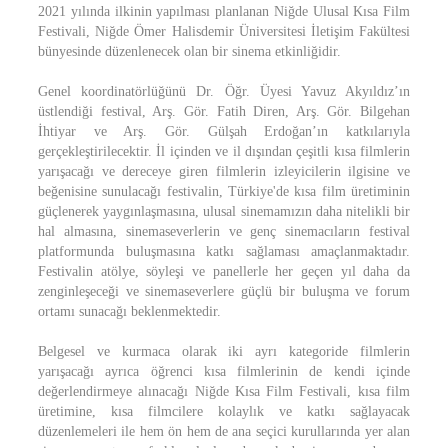
2021 yılında ilkinin yapılması planlanan Niğde Ulusal Kısa Film
Festivali, Niğde Ömer Halisdemir Üniversitesi İletişim Fakültesi
bünyesinde düzenlenecek olan bir sinema etkinliğidir.
Genel koordinatörlüğünü Dr. Öğr. Üyesi Yavuz Akyıldız’ın
üstlendiği festival, Arş. Gör. Fatih Diren, Arş. Gör. Bilgehan
İhtiyar ve Arş. Gör. Gülşah Erdoğan’ın katkılarıyla
gerçekleştirilecektir. İl içinden ve il dışından çeşitli kısa filmlerin
yarışacağı ve dereceye giren filmlerin izleyicilerin ilgisine ve
beğenisine sunulacağı festivalin, Türkiye'de kısa film üretiminin
güçlenerek yaygınlaşmasına, ulusal sinemamızın daha nitelikli bir
hal almasına, sinemaseverlerin ve genç sinemacıların festival
platformunda buluşmasına katkı sağlaması amaçlanmaktadır.
Festivalin atölye, söyleşi ve panellerle her geçen yıl daha da
zenginleşeceği ve sinemaseverlere güçlü bir buluşma ve forum
ortamı sunacağı beklenmektedir.
Belgesel ve kurmaca olarak iki ayrı kategoride filmlerin
yarışacağı ayrıca öğrenci kısa filmlerinin de kendi içinde
değerlendirmeye alınacağı Niğde Kısa Film Festivali, kısa film
üretimine, kısa filmcilere kolaylık ve katkı sağlayacak
düzenlemeleri ile hem ön hem de ana seçici kurullarında yer alan