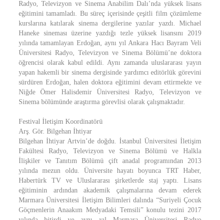
Radyo, Televizyon ve Sinema Anabilim Dalı’nda yüksek lisans
eğitimini tamamladı. Bu süreç içerisinde çeşitli film çözümleme
kurslarına katılarak sinema dergilerine yazılar yazdı. Michael
Haneke sineması üzerine yazdığı tezle yüksek lisansını 2019
yılında tamamlayan Erdoğan, aynı yıl Ankara Hacı Bayram Veli
Üniversitesi Radyo, Televizyon ve Sinema Bölümü’ne doktora
öğrencisi olarak kabul edildi. Aynı zamanda uluslararası yayın
yapan hakemli bir sinema dergisinde yardımcı editörlük görevini
sürdüren Erdoğan, halen doktora eğitimini devam ettirmekte ve
Niğde Ömer Halisdemir Üniversitesi Radyo, Televizyon ve
Sinema bölümünde araştırma görevlisi olarak çalışmaktadır.
Festival İletişim Koordinatörü
Arş. Gör. Bilgehan İhtiyar
Bilgehan İhtiyar Artvin’de doğdu. İstanbul Üniversitesi İletişim
Fakültesi Radyo, Televizyon ve Sinema Bölümü ve Halkla
İlişkiler ve Tanıtım Bölümü çift anadal programından 2013
yılında mezun oldu. Üniversite hayatı boyunca TRT Haber,
Habertürk TV ve Uluslararası şirketlerde staj yaptı. Lisans
eğitiminin ardından akademik çalışmalarına devam ederek
Marmara Üniversitesi İletişim Bilimleri dalında “Suriyeli Çocuk
Göçmenlerin Anaakım Medyadaki Temsili” konulu tezini 2017
yılında bitirdi ve aynı yıl Marmara Üniversitesi Radyo