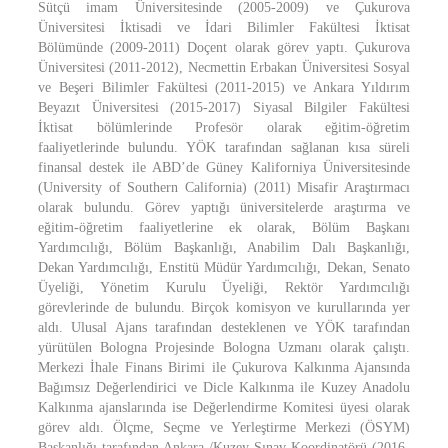
Sütçü imam Üniversitesinde (2005-2009) ve Çukurova
Üniversitesi İktisadi ve İdari Bilimler Fakültesi İktisat
Bölümünde (2009-2011) Doçent olarak görev yaptı. Çukurova
Üniversitesi (2011-2012), Necmettin Erbakan Üniversitesi Sosyal
ve Beşeri Bilimler Fakültesi (2011-2015) ve Ankara Yıldırım
Beyazıt Üniversitesi (2015-2017) Siyasal Bilgiler Fakültesi
İktisat bölümlerinde Profesör olarak eğitim-öğretim
faaliyetlerinde bulundu. YÖK tarafından sağlanan kısa süreli
finansal destek ile ABD’de Güney Kaliforniya Üniversitesinde
(University of Southern California) (2011) Misafir Araştırmacı
olarak bulundu. Görev yaptığı üniversitelerde araştırma ve
eğitim-öğretim faaliyetlerine ek olarak, Bölüm Başkanı
Yardımcılığı, Bölüm Başkanlığı, Anabilim Dalı Başkanlığı,
Dekan Yardımcılığı, Enstitü Müdür Yardımcılığı, Dekan, Senato
Üyeliği, Yönetim Kurulu Üyeliği, Rektör Yardımcılığı
görevlerinde de bulundu. Birçok komisyon ve kurullarında yer
aldı. Ulusal Ajans tarafından desteklenen ve YÖK tarafından
yürütülen Bologna Projesinde Bologna Uzmanı olarak çalıştı.
Merkezi İhale Finans Birimi ile Çukurova Kalkınma Ajansında
Bağımsız Değerlendirici ve Dicle Kalkınma ile Kuzey Anadolu
Kalkınma ajanslarında ise Değerlendirme Komitesi üyesi olarak
görev aldı. Ölçme, Seçme ve Yerleştirme Merkezi (ÖSYM)
Başkanlığı tarafından Ankara /Kuzey Sınav Koordinatörü (2016-