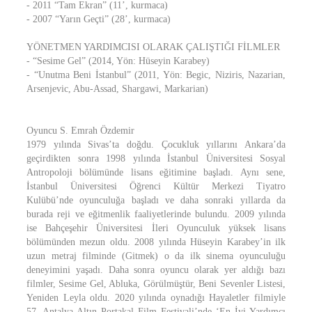
- 2011 “Tam Ekran” (11’, kurmaca)
- 2007 “Yarın Geçti” (28’, kurmaca)
YÖNETMEN YARDIMCISI OLARAK ÇALIŞTIĞI FİLMLER
- “Sesime Gel” (2014, Yön: Hüseyin Karabey)
- “Unutma Beni İstanbul” (2011, Yön: Begic, Niziris, Nazarian,
Arsenjevic, Abu-Assad, Shargawi, Markarian)
Oyuncu S. Emrah Özdemir
1979 yılında Sivas’ta doğdu. Çocukluk yıllarını Ankara’da
geçirdikten sonra 1998 yılında İstanbul Üniversitesi Sosyal
Antropoloji bölümünde lisans eğitimine başladı. Aynı sene,
İstanbul Üniversitesi Öğrenci Kültür Merkezi Tiyatro
Kulübü’nde oyunculuğa başladı ve daha sonraki yıllarda da
burada reji ve eğitmenlik faaliyetlerinde bulundu. 2009 yılında
ise Bahçeşehir Üniversitesi İleri Oyunculuk yüksek lisans
bölümünden mezun oldu. 2008 yılında Hüseyin Karabey’in ilk
uzun metraj filminde (Gitmek) o da ilk sinema oyunculuğu
deneyimini yaşadı. Daha sonra oyuncu olarak yer aldığı bazı
filmler, Sesime Gel, Abluka, Görülmüştür, Beni Sevenler Listesi,
Yeniden Leyla oldu. 2020 yılında oynadığı Hayaletler filmiyle
57. Antalya Altın Portakal Film Festivali’nde ‘En İyi Yardımcı