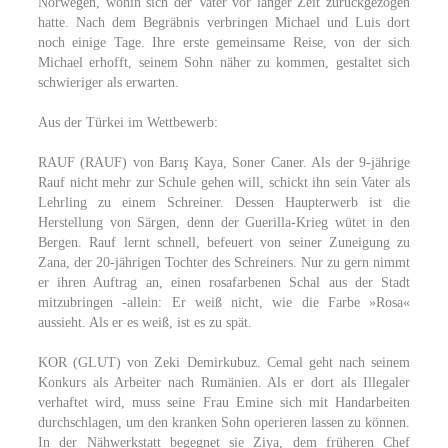
Norwegen, wohin sich der Vater vor langer Zeit zurückgezogen
hatte. Nach dem Begräbnis verbringen Michael und Luis dort
noch einige Tage. Ihre erste gemeinsame Reise, von der sich
Michael erhofft, seinem Sohn näher zu kommen, gestaltet sich
schwieriger als erwarten.
Aus der Türkei im Wettbewerb:
RAUF (RAUF) von Barış Kaya, Soner Caner. Als der 9-jährige
Rauf nicht mehr zur Schule gehen will, schickt ihn sein Vater als
Lehrling zu einem Schreiner. Dessen Haupterwerb ist die
Herstellung von Särgen, denn der Guerilla-Krieg wütet in den
Bergen. Rauf lernt schnell, befeuert von seiner Zuneigung zu
Zana, der 20-jährigen Tochter des Schreiners. Nur zu gern nimmt
er ihren Auftrag an, einen rosafarbenen Schal aus der Stadt
mitzubringen -allein: Er weiß nicht, wie die Farbe »Rosa«
aussieht. Als er es weiß, ist es zu spät.
KOR (GLUT) von Zeki Demirkubuz. Cemal geht nach seinem
Konkurs als Arbeiter nach Rumänien. Als er dort als Illegaler
verhaftet wird, muss seine Frau Emine sich mit Handarbeiten
durchschlagen, um den kranken Sohn operieren lassen zu können.
In der Nähwerkstatt begegnet sie Ziya, dem früheren Chef