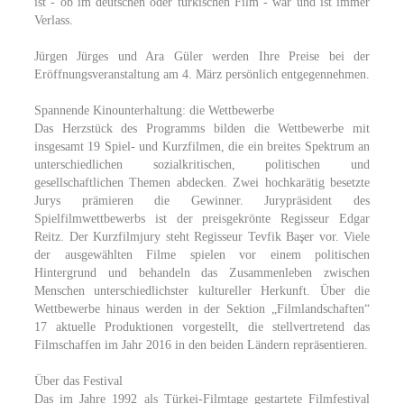
ist - ob im deutschen oder türkischen Film - war und ist immer
Verlass.
Jürgen Jürges und Ara Güler werden Ihre Preise bei der
Eröffnungsveranstaltung am 4. März persönlich entgegennehmen.
Spannende Kinounterhaltung: die Wettbewerbe
Das Herzstück des Programms bilden die Wettbewerbe mit
insgesamt 19 Spiel- und Kurzfilmen, die ein breites Spektrum an
unterschiedlichen sozialkritischen, politischen und
gesellschaftlichen Themen abdecken. Zwei hochkarätig besetzte
Jurys prämieren die Gewinner. Jurypräsident des
Spielfilmwettbewerbs ist der preisgekrönte Regisseur Edgar
Reitz. Der Kurzfilmjury steht Regisseur Tevfik Başer vor. Viele
der ausgewählten Filme spielen vor einem politischen
Hintergrund und behandeln das Zusammenleben zwischen
Menschen unterschiedlichster kultureller Herkunft. Über die
Wettbewerbe hinaus werden in der Sektion „Filmlandschaften“
17 aktuelle Produktionen vorgestellt, die stellvertretend das
Filmschaffen im Jahr 2016 in den beiden Ländern repräsentieren.
Über das Festival
Das im Jahre 1992 als Türkei-Filmtage gestartete Filmfestival