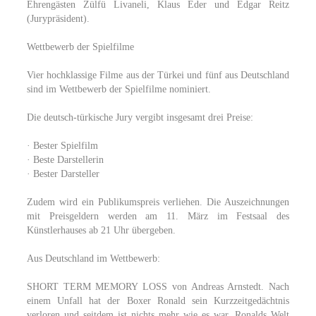
Ehrengästen Zülfü Livaneli, Klaus Eder und Edgar Reitz
(Jurypräsident).
Wettbewerb der Spielfilme
Vier hochklassige Filme aus der Türkei und fünf aus Deutschland
sind im Wettbewerb der Spielfilme nominiert.
Die deutsch-türkische Jury vergibt insgesamt drei Preise:
· Bester Spielfilm
· Beste Darstellerin
· Bester Darsteller
Zudem wird ein Publikumspreis verliehen. Die Auszeichnungen
mit Preisgeldern werden am 11. März im Festsaal des
Künstlerhauses ab 21 Uhr übergeben.
Aus Deutschland im Wettbewerb:
SHORT TERM MEMORY LOSS von Andreas Arnstedt. Nach
einem Unfall hat der Boxer Ronald sein Kurzzeitgedächtnis
verloren und seitdem ist nichts mehr wie es war. Ronalds Welt