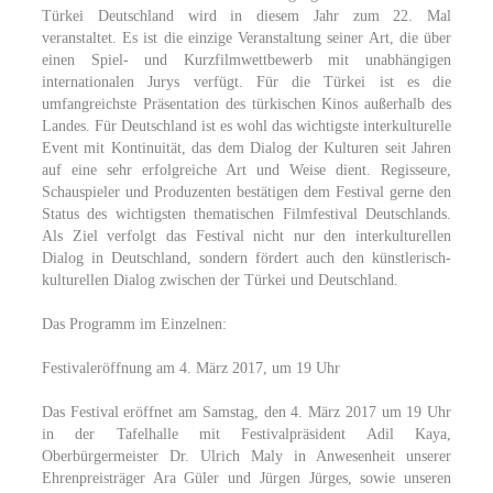
Türkei Deutschland wird in diesem Jahr zum 22. Mal
veranstaltet. Es ist die einzige Veranstaltung seiner Art, die über
einen Spiel- und Kurzfilmwettbewerb mit unabhängigen
internationalen Jurys verfügt. Für die Türkei ist es die
umfangreichste Präsentation des türkischen Kinos außerhalb des
Landes. Für Deutschland ist es wohl das wichtigste interkulturelle
Event mit Kontinuität, das dem Dialog der Kulturen seit Jahren
auf eine sehr erfolgreiche Art und Weise dient. Regisseure,
Schauspieler und Produzenten bestätigen dem Festival gerne den
Status des wichtigsten thematischen Filmfestival Deutschlands.
Als Ziel verfolgt das Festival nicht nur den interkulturellen
Dialog in Deutschland, sondern fördert auch den künstlerisch-
kulturellen Dialog zwischen der Türkei und Deutschland.
Das Programm im Einzelnen:
Festivaleröffnung am 4. März 2017, um 19 Uhr
Das Festival eröffnet am Samstag, den 4. März 2017 um 19 Uhr
in der Tafelhalle mit Festivalpräsident Adil Kaya,
Oberbürgermeister Dr. Ulrich Maly in Anwesenheit unserer
Ehrenpreisträger Ara Güler und Jürgen Jürges, sowie unseren