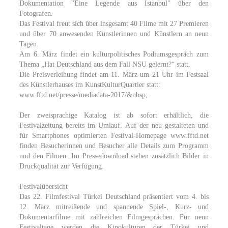
Dokumentation "Eine Legende aus Istanbul" über den
Fotografen.
Das Festival freut sich über insgesamt 40 Filme mit 27 Premieren
und über 70 anwesenden Künstlerinnen und Künstlern an neun
Tagen.
Am 6. März findet ein kulturpolitisches Podiumsgespräch zum
Thema „Hat Deutschland aus dem Fall NSU gelernt?“ statt.
Die Preisverleihung findet am 11. März um 21 Uhr im Festsaal
des Künstlerhauses im KunstKulturQuartier statt:
www.fftd.net/presse/mediadata-2017/&nbsp;
Der zweisprachige Katalog ist ab sofort erhältlich, die
Festivalzeitung bereits im Umlauf. Auf der neu gestalteten und
für Smartphones optimierten Festival-Homepage www.fftd.net
finden Besucherinnen und Besucher alle Details zum Programm
und den Filmen. Im Pressedownload stehen zusätzlich Bilder in
Druckqualität zur Verfügung.
Festivalübersicht
Das 22. Filmfestival Türkei Deutschland präsentiert vom 4. bis
12. März mitreißende und spannende Spiel-, Kurz- und
Dokumentarfilme mit zahlreichen Filmgesprächen. Für neun
Festivaltage werden die Kinokulturen der Türkei und