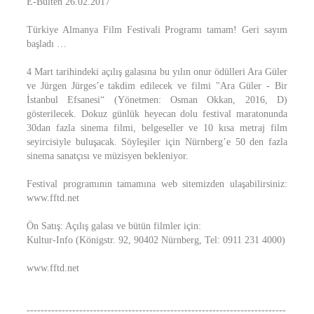
E-Bülten 26.02.2017
Türkiye Almanya Film Festivali Programı tamam! Geri sayım
başladı …
4 Mart tarihindeki açılış galasına bu yılın onur ödülleri Ara Güler
ve Jürgen Jürges’e takdim edilecek ve filmi "Ara Güler - Bir
İstanbul Efsanesi“ (Yönetmen: Osman Okkan, 2016, D)
gösterilecek. Dokuz günlük heyecan dolu festival maratonunda
30dan fazla sinema filmi, belgeseller ve 10 kısa metraj film
seyircisiyle buluşacak. Söyleşiler için Nürnberg’e 50 den fazla
sinema sanatçısı ve müzisyen bekleniyor.
Festival programının tamamına web sitemizden ulaşabilirsiniz:
www.fftd.net
Ön Satış: Açılış galası ve bütün filmler için:
Kultur-Info (Königstr. 92, 90402 Nürnberg, Tel: 0911 231 4000)
www.fftd.net
--------------------------------------------------------------------------