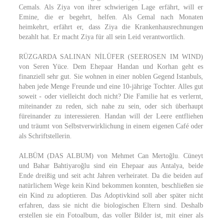
Cemals. Als Ziya von ihrer schwierigen Lage erfährt, will er
Emine, die er begehrt, helfen. Als Cemal nach Monaten
heimkehrt, erfährt er, dass Ziya die Krankenhausrechnungen
bezahlt hat. Er macht Ziya für all sein Leid verantwortlich.
RÜZGARDA SALINAN NİLÜFER (SEEROSEN IM WIND)
von Seren Yüce. Dem Ehepaar Handan und Korhan geht es
finanziell sehr gut. Sie wohnen in einer noblen Gegend Istanbuls,
haben jede Menge Freunde und eine 10-jährige Tochter. Alles gut
soweit - oder vielleicht doch nicht? Die Familie hat es verlernt,
miteinander zu reden, sich nahe zu sein, oder sich überhaupt
füreinander zu interessieren. Handan will der Leere entfliehen
und träumt von Selbstverwirklichung in einem eigenen Café oder
als Schriftstellerin.
ALBÜM (DAS ALBUM) von Mehmet Can Mertoğlu. Cüneyt
und Bahar Bahtiyaroğlu sind ein Ehepaar aus Antalya, beide
Ende dreißig und seit acht Jahren verheiratet. Da die beiden auf
natürlichem Wege kein Kind bekommen konnten, beschließen sie
ein Kind zu adoptieren. Das Adoptivkind soll aber später nicht
erfahren, dass sie nicht die biologischen Eltern sind. Deshalb
erstellen sie ein Fotoalbum, das voller Bilder ist, mit einer als