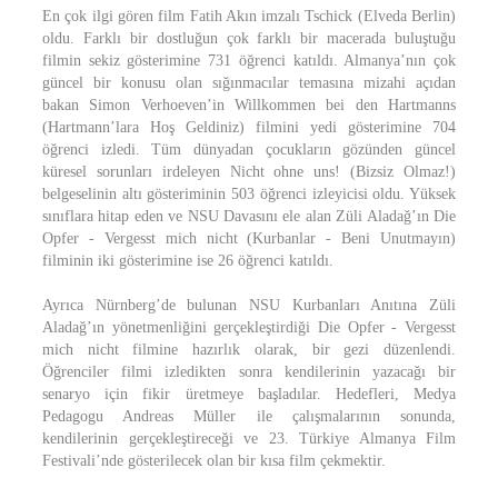
En çok ilgi gören film Fatih Akın imzalı Tschick (Elveda Berlin)
oldu. Farklı bir dostluğun çok farklı bir macerada buluştuğu
filmin sekiz gösterimine 731 öğrenci katıldı. Almanya’nın çok
güncel bir konusu olan sığınmacılar temasına mizahi açıdan
bakan Simon Verhoeven’in Willkommen bei den Hartmanns
(Hartmann’lara Hoş Geldiniz) filmini yedi gösterimine 704
öğrenci izledi. Tüm dünyadan çocukların gözünden güncel
küresel sorunları irdeleyen Nicht ohne uns! (Bizsiz Olmaz!)
belgeselinin altı gösteriminin 503 öğrenci izleyicisi oldu. Yüksek
sınıflara hitap eden ve NSU Davasını ele alan Züli Aladağ’ın Die
Opfer - Vergesst mich nicht (Kurbanlar - Beni Unutmayın)
filminin iki gösterimine ise 26 öğrenci katıldı.
Ayrıca Nürnberg’de bulunan NSU Kurbanları Anıtına Züli
Aladağ’ın yönetmenliğini gerçekleştirdiği Die Opfer - Vergesst
mich nicht filmine hazırlık olarak, bir gezi düzenlendi.
Öğrenciler filmi izledikten sonra kendilerinin yazacağı bir
senaryo için fikir üretmeye başladılar. Hedefleri, Medya
Pedagogu Andreas Müller ile çalışmalarının sonunda,
kendilerinin gerçekleştireceği ve 23. Türkiye Almanya Film
Festivali’nde gösterilecek olan bir kısa film çekmektir.