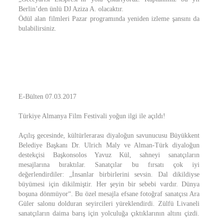
Berlin’den ünlü DJ Aziza A. olacaktır.
Ödül alan filmleri Pazar programında yeniden izleme şansını da
bulabilirsiniz.
E-Bülten 07.03.2017
Türkiye Almanya Film Festivali yoğun ilgi ile açıldı!
Açılış gecesinde, kültürlerarası diyaloğun savunucusu Büyükkent
Belediye Başkanı Dr. Ulrich Maly ve Alman-Türk diyaloğun
destekçisi Başkonsolos Yavuz Kül, sahneyi sanatçıların
mesajlarına bıraktılar. Sanatçılar bu fırsatı çok iyi
değerlendirdiler: „İnsanlar birbirlerini sevsin. Dal dikildiyse
büyümesi için dikilmiştir. Her şeyin bir sebebi vardır. Dünya
boşuna dönmüyor“. Bu özel mesajla efsane fotoğraf sanatçısı Ara
Güler salonu dolduran seyircileri yüreklendirdi. Zülfü Livaneli
sanatçıların daima barış için yolculuğa çıktıklarının altını çizdi.