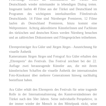
Deutschlands wieder miteinander in lebendigen Dialog treten.
Insgesamt laufen 40 Filme aus der Türkei und Deutschland im
Programm des wichtigsten interkulturellen Filmfestivals
Deutschlands. 14 Filme sind Nürnberger Premieren, 12 Filme
laufen als Deutschland Premieren, hinzu kommt eine
Weltpremiere. Achtzig akkreditierte KünstlerInnen und Fachleute
des türkischen und deutschen Kinos werden Nürnberg besuchen
und an zahlreichen Diskussionen und Filmgesprächen teilnehmen.
Ehrenpreisträger Ara Güler und Jürgen Jürges - Auszeichnung für
visuelle Ästhetik
Kameramann Jürgen Jürges und Fotograf Ara Güler erhalten den
„Ehrenpreis“ des Festivals. Das Festival zeichnet bei der 22.
Auflage zwei herausragende Künstler aus, die mit ihrem
künstlerischen Schaffen die visuelle Ästhetik der internationalen
Foto-Kinokunst über mehrere Generationen hinweg nachhaltig
beeinflusst haben.
Ara Güler erhält den Ehrenpreis des Festivals für seine tragende
Rolle in der Internationalisierung des Kunstverständnisses der
Türkei nach den 50er Jahren. Seine individuelle Perspektive, in
der immer wieder der Mensch in den Mittelpunk rückt, seine