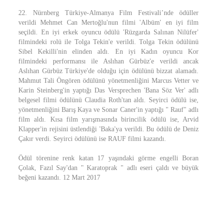
22. Nürnberg Türkiye-Almanya Film Festivali’nde ödüller
verildi Mehmet Can Mertoğlu'nun filmi 'Albüm' en iyi film
seçildi. En iyi erkek oyuncu ödülü 'Rüzgarda Salınan Nilüfer'
filmindeki rolü ile Tolga Tekin'e verildi. Tolga Tekin ödülünü
Sibel Kekilli'nin elinden aldı. En iyi Kadın oyuncu Kor
filmindeki performansı ile Aslıhan Gürbüz'e verildi ancak
Aslıhan Gürbüz Türkiye'de olduğu için ödülünü bizzat alamadı.
Mahmut Tali Öngören ödülünü yönetmenliğini Marcus Vetter ve
Karin Steinberg'in yaptığı Das Versprechen 'Bana Söz Ver' adlı
belgesel filmi ödülünü Claudia Roth'tan aldı. Seyirci ödülü ise,
yönetmenliğini Barış Kaya ve Sonar Caner'in yaptığı " Rauf" adlı
film aldı. Kısa film yarışmasında birincilik ödülü ise, Arvid
Klapper'in rejisini üstlendiği 'Baka'ya verildi. Bu ödülü de Deniz
Çakır verdi. Seyirci ödülünü ise RAUF filmi kazandı.
Ödül törenine renk katan 17 yaşındaki görme engelli Boran
Çolak, Fazıl Say'dan " Karatoprak " adlı eseri çaldı ve büyük
beğeni kazandı. 12 Mart 2017