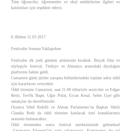
Tüm öğrenciler, öğretmenler ve okul müdürlerine ilgileri ve
katılımları için teşekkür ederiz.
E-Bülten 11.03.2017
Festivalin Sonuna Yaklaşırken
Festivalin ilk yedi gününü ardımızda bıraktık. Birçok film ve
söyleşiyle festival, Türkiye ve Almanya arasındaki diyaloğun
platformu haline geldi.
Cumartesi günü jüriler yarışma bölümlerindeki toplam sekiz ödül
için kararlarını verecektir.
Ödül törenine Cumartesi, saat 21:00 itibariyle seyirciler ve Edgar
Reitz, Tevfik Başer, Uğur Polat, Ercan Kesal, Selen Uçer gibi
sanatçılar da davetlimizdir.
Oyuncu Sibel Kekilli ve Alman Parlamento’su Başkan Vekili
Claudia Roth da ödül törenine katılacak özel konuklarımız
arasında bulunacaktır..
Ödül töreninden sonra festival merkezimizde geleneksel
„Geceyarısı Ekspresi“ni yola çıkarıyoruz. Kaptanımız bu yıl