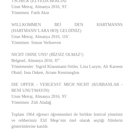
TSCHICK (ELVEDA BERLİN)
Uzun Metraj, Almanya 2016, 93’.
Yönetmen: Fatih Akın
WILLKOMMEN BEI DEN HARTMANNS
(HARTMANN’LARA HOŞ GELDİNİZ)
Uzun Metraj, Almanya 2016, 116’.
Yönetmen: Simon Verhoeven
NICHT OHNE UNS! (BİZSİZ OLMAZ!)
Belgesel, Almanya 2016, 87’.
Yönetmenler: Sigrid Klausmann-Sittler, Lina Luzyte, Ali Kareem
Obaid, Insa Onken, Ariane Kessissoglou
DIE OPFER - VERGESST MICH NICHT (KURBANLAR -
BENİ UNUTMAYIN)
Uzun Metraj, Almanya 2016, 95’
Yönetmen: Züli Aladağ
Toplam 1964 öğrenci öğretmenleri ile birlikte festival yönetimi
ve rehberimiz Elif Meşe’nin özel olarak seçtiği filmlerin
gösterimlerine katıldı.