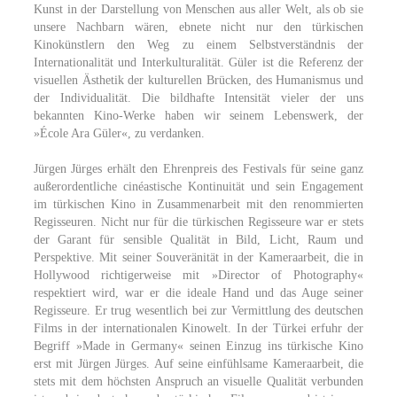
Kunst in der Darstellung von Menschen aus aller Welt, als ob sie
unsere Nachbarn wären, ebnete nicht nur den türkischen
Kinokünstlern den Weg zu einem Selbstverständnis der
Internationalität und Interkulturalität. Güler ist die Referenz der
visuellen Ästhetik der kulturellen Brücken, des Humanismus und
der Individualität. Die bildhafte Intensität vieler der uns
bekannten Kino-Werke haben wir seinem Lebenswerk, der
»École Ara Güler«, zu verdanken.
Jürgen Jürges erhält den Ehrenpreis des Festivals für seine ganz
außerordentliche cinéastische Kontinuität und sein Engagement
im türkischen Kino in Zusammenarbeit mit den renommierten
Regisseuren. Nicht nur für die türkischen Regisseure war er stets
der Garant für sensible Qualität in Bild, Licht, Raum und
Perspektive. Mit seiner Souveränität in der Kameraarbeit, die in
Hollywood richtigerweise mit »Director of Photography«
respektiert wird, war er die ideale Hand und das Auge seiner
Regisseure. Er trug wesentlich bei zur Vermittlung des deutschen
Films in der internationalen Kinowelt. In der Türkei erfuhr der
Begriff »Made in Germany« seinen Einzug ins türkische Kino
erst mit Jürgen Jürges. Auf seine einfühlsame Kameraarbeit, die
stets mit dem höchsten Anspruch an visuelle Qualität verbunden