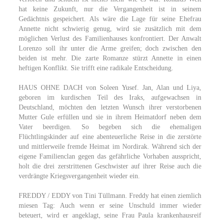
hat keine Zukunft, nur die Vergangenheit ist in seinem
Gedächtnis gespeichert. Als wäre die Lage für seine Ehefrau
Annette nicht schwierig genug, wird sie zusätzlich mit dem
möglichen Verlust des Familienhauses konfrontiert. Der Anwalt
Lorenzo soll ihr unter die Arme greifen; doch zwischen den
beiden ist mehr. Die zarte Romanze stürzt Annette in einen
heftigen Konflikt. Sie trifft eine radikale Entscheidung.
HAUS OHNE DACH von Soleen Yusef. Jan, Alan und Liya,
geboren im kurdischen Teil des Iraks, aufgewachsen in
Deutschland, möchten den letzten Wunsch ihrer verstorbenen
Mutter Gule erfüllen und sie in ihrem Heimatdorf neben dem
Vater beerdigen. So begeben sich die ehemaligen
Flüchtlingskinder auf eine abenteuerliche Reise in die zerstörte
und mittlerweile fremde Heimat im Nordirak. Während sich der
eigene Familienclan gegen das gefährliche Vorhaben ausspricht,
holt die drei zerstrittenen Geschwister auf ihrer Reise auch die
verdrängte Kriegsvergangenheit wieder ein.
FREDDY / EDDY von Tini Tüllmann. Freddy hat einen ziemlich
miesen Tag: Auch wenn er seine Unschuld immer wieder
beteuert, wird er angeklagt, seine Frau Paula krankenhausreif