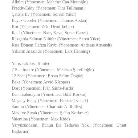
Albüm (Yönetmen: Mehmet Can Mertoğlu)
Freddy/Eddy (Yönetmen: Tini Tüllmann)
Çatısız Ev (Yönetmen: Soleen Yusef)
Beyaz Geceler (Yönetmen: Thomas Arslan)
Kor (Yönetmen: Zeki Demirkubuz)
Rauf (Yönetmen: Barış Kaya, Soner Caner)
Rüzgarda Salınan Nilüfer (Yönetmen: Seren Yüce)
Kısa Dönem Hafıza Kaybı (Yönetmen: Andreas Arnstedt)
Yılların Arasında (Yönetmen: Lars Henning)
Yarışacak kısa filmler:
7 Santimetre (Yönetmen: Metehan Şereflioğlu)
12 Saat (Yönetmen: Ercan Selim Öngöz)
Baka (Yönetmen: Arvid Klapper)
Dost (Yönetmen: Iván Sáinz-Pardo)
Ben Tsubasayım (Yönetmen: Bilal Korkut)
Mayday Relay (Yönetmen: Florian Tscharf)
Samira (Yönetmen: Charlotte A. Rolfes)
Mavi ve Siyah (Yönetmen: Şahin Korkmaz)
Valentina (Yönetmen: Max Kidd)
Yeryüzündesin. Bunun Bir Tedavisi Yok. (Yönetmen: Umut
Beşkırma)