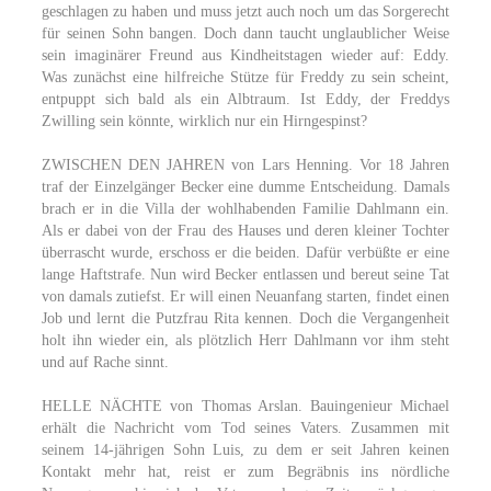
geschlagen zu haben und muss jetzt auch noch um das Sorgerecht
für seinen Sohn bangen. Doch dann taucht unglaublicher Weise
sein imaginärer Freund aus Kindheitstagen wieder auf: Eddy.
Was zunächst eine hilfreiche Stütze für Freddy zu sein scheint,
entpuppt sich bald als ein Albtraum. Ist Eddy, der Freddys
Zwilling sein könnte, wirklich nur ein Hirngespinst?
ZWISCHEN DEN JAHREN von Lars Henning. Vor 18 Jahren
traf der Einzelgänger Becker eine dumme Entscheidung. Damals
brach er in die Villa der wohlhabenden Familie Dahlmann ein.
Als er dabei von der Frau des Hauses und deren kleiner Tochter
überrascht wurde, erschoss er die beiden. Dafür verbüßte er eine
lange Haftstrafe. Nun wird Becker entlassen und bereut seine Tat
von damals zutiefst. Er will einen Neuanfang starten, findet einen
Job und lernt die Putzfrau Rita kennen. Doch die Vergangenheit
holt ihn wieder ein, als plötzlich Herr Dahlmann vor ihm steht
und auf Rache sinnt.
HELLE NÄCHTE von Thomas Arslan. Bauingenieur Michael
erhält die Nachricht vom Tod seines Vaters. Zusammen mit
seinem 14-jährigen Sohn Luis, zu dem er seit Jahren keinen
Kontakt mehr hat, reist er zum Begräbnis ins nördliche