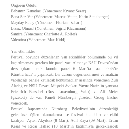
Öngören Ödülü:
Babamın Kanatları (Yönetmen: Kıvanç Sezer)
Bana Söz Ver (Yönetmen: Marcus Vetter, Karin Steinberger)
Mayday Relay (Yönetmen: Florian Tscharf)
Bizsiz Olmaz! (Yönetmen: Sigrid Klausmann)
Samira (Yönetmen: Charlotte A. Rolfes)
Valentina (Yönetmen: Max Kidd)
Yan etkinlikler
Festival boyunca düzenlenen yan etkinlikler bölümünde bu yıl
kaçırılmaması gereken bir panel var: Almanya NSU Davası’ndan
ders çıkardı mı? konulu panel 6 Mart’ta saat 20.45’te
Künstlerhaus’ta yapılacak. Bir durum değerlendirmesi ve analizin
yapılacağı panele katılacak konuşmacılar arasında yönetmen Züli
Aladağ ve NSU Davası Müşteki Avukatı Yavuz Narin’in yanısıra
Friedrich Burschel (Rosa Luxemburg Vaktı) ve Alf Meier
(gazeteci) de var. Paneli Nürnbergli gazeteci Georg Escher
yönetecek.
Festival kapsamında Nürnberg Belediyesi’nin düzenlediği
geleneksel öğlen okumalarına ise festival konukları ve ekibi
katılıyor. Ayten Akyıldız (8 Mart), Adil Kaya (09 Mart), Ercan
Kesal ve Recai Hallaç (10 Mart)’ın katılımıyla gerçekleşecek