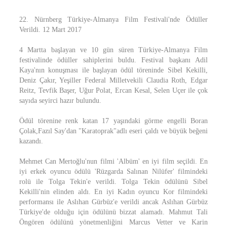
22. Nürnberg Türkiye-Almanya Film Festivali'nde Ödüller
Verildi. 12 Mart 2017
4 Martta başlayan ve 10 gün süren Türkiye-Almanya Film
festivalinde ödüller sahiplerini buldu. Festival başkanı Adil
Kaya'nın konuşması ile başlayan ödül töreninde Sibel Kekilli,
Deniz Çakır, Yeşiller Federal Milletvekili Claudia Roth, Edgar
Reitz, Tevfik Başer, Uğur Polat, Ercan Kesal, Selen Uçer ile çok
sayıda seyirci hazır bulundu.
Ödül törenine renk katan 17 yaşındaki görme engelli Boran
Çolak,Fazıl Say'dan "Karatoprak"adlı eseri çaldı ve büyük beğeni
kazandı.
Mehmet Can Mertoğlu'nun filmi 'Albüm' en iyi film seçildi. En
iyi erkek oyuncu ödülü 'Rüzgarda Salınan Nilüfer' filmindeki
rolü ile Tolga Tekin'e verildi. Tolga Tekin ödülünü Sibel
Kekilli'nin elinden aldı. En iyi Kadın oyuncu Kor filmindeki
performansı ile Aslıhan Gürbüz'e verildi ancak Aslıhan Gürbüz
Türkiye'de olduğu için ödülünü bizzat alamadı. Mahmut Tali
Öngören ödülünü yönetmenliğini Marcus Vetter ve Karin