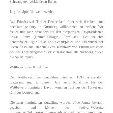
Schwangeren verkleideten Bahar.
Jury des Spielfilmwettbewerbs
Das Filmfestival Türkei Deutschland freut sich darüber, eine
hochkarätige Jury in Nürnberg willkommen zu heißen: Wir
freuen uns ganz besonders auf den diesjährigen Jurypräsidenten
Edgar Reitz (Heimat-Trilogie, Cardillac). Der beliebte
Schauspieler Uğur Polat und Schauspieler und Drehbuchautor
Ercan Kesal aus Istanbul, Petra Kashmiry von Eurimages sowie
der der Theaterregisseur Barish Karademir aus Nürnberg bilden
die Spielfimjury.
Wettbewerb der Kurzfilme
Der Wettbewerb der Kurzfilme wird seit 1994 veranstaltet.
Insgesamt sind in diesem Jahr zehn Kurzfilme für den
Wettbewerb nominiert. Davon kommen fünf aus der Türkei und
fünf aus Deutschland.
Die zehn nominierten Kurzfilme wurden Ende Januar bekannt
gegeben und können der Festival-Webseite
http://www.fftd.net/programm/wettbewerbe/kurzfilm entnommen