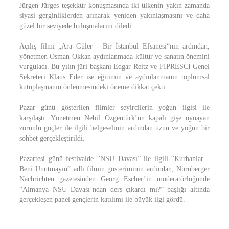
Jürgen Jürges teşekkür konuşmasında iki ülkenin yakın zamanda
siyasi gerginliklerden arınarak yeniden yakınlaşmasını ve daha
güzel bir seviyede buluşmalarını diledi.
Açılış filmi „Ara Güler - Bir İstanbul Efsanesi“nin ardından,
yönetmen Osman Okkan aydınlanmada kültür ve sanatın önemini
vurguladı. Bu yılın jüri başkanı Edgar Reitz ve FIPRESCI Genel
Sekreteri Klaus Eder ise eğitimin ve aydınlanmanın toplumsal
kutuplaşmanın önlenmesindeki öneme dikkat çekti.
Pazar günü gösterilen filmler seyircilerin yoğun ilgisi ile
karşılaştı. Yönetmen Nebil Özgentürk’ün kapalı gişe oynayan
zorunlu göçler ile ilgili belgeselinin ardından uzun ve yoğun bir
sohbet gerçekleştirildi.
Pazartesi günü festivalde “NSU Davası” ile ilgili “Kurbanlar -
Beni Unutmayın” adlı filmin gösteriminin ardından, Nürnberger
Nachrichten gazetesinden Georg Escher’in moderatörlüğünde
“Almanya NSU Davası’ndan ders çıkardı mı?” başlığı altında
gerçekleşen panel gençlerin katılımı ile büyük ilgi gördü.