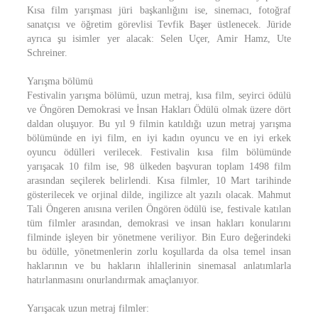
Kısa film yarışması jüri başkanlığını ise, sinemacı, fotoğraf
sanatçısı ve öğretim görevlisi Tevfik Başer üstlenecek. Jüride
ayrıca şu isimler yer alacak: Selen Uçer, Amir Hamz, Ute
Schreiner.
Yarışma bölümü
Festivalin yarışma bölümü, uzun metraj, kısa film, seyirci ödülü
ve Öngören Demokrasi ve İnsan Hakları Ödülü olmak üzere dört
daldan oluşuyor. Bu yıl 9 filmin katıldığı uzun metraj yarışma
bölümünde en iyi film, en iyi kadın oyuncu ve en iyi erkek
oyuncu ödülleri verilecek. Festivalin kısa film bölümünde
yarışacak 10 film ise, 98 ülkeden başvuran toplam 1498 film
arasından seçilerek belirlendi. Kısa filmler, 10 Mart tarihinde
gösterilecek ve orjinal dilde, ingilizce alt yazılı olacak. Mahmut
Tali Öngeren anısına verilen Öngören ödülü ise, festivale katılan
tüm filmler arasından, demokrasi ve insan hakları konularını
filminde işleyen bir yönetmene veriliyor. Bin Euro değerindeki
bu ödülle, yönetmenlerin zorlu koşullarda da olsa temel insan
haklarının ve bu hakların ihlallerinin sinemasal anlatımlarla
hatırlanmasını onurlandırmak amaçlanıyor.
Yarışacak uzun metraj filmler: