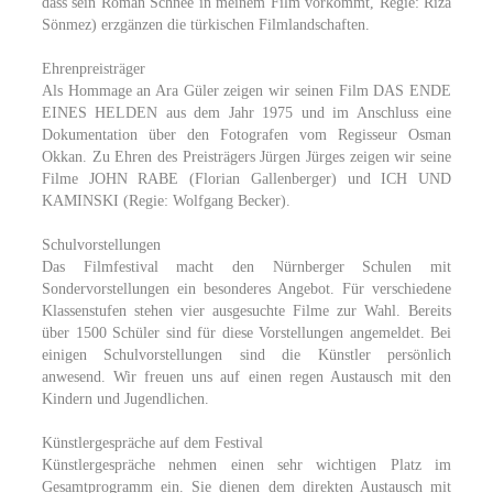
dass sein Roman Schnee in meinem Film vorkommt, Regie: Rıza
Sönmez) erzgänzen die türkischen Filmlandschaften.
Ehrenpreisträger
Als Hommage an Ara Güler zeigen wir seinen Film DAS ENDE
EINES HELDEN aus dem Jahr 1975 und im Anschluss eine
Dokumentation über den Fotografen vom Regisseur Osman
Okkan. Zu Ehren des Preisträgers Jürgen Jürges zeigen wir seine
Filme JOHN RABE (Florian Gallenberger) und ICH UND
KAMINSKI (Regie: Wolfgang Becker).
Schulvorstellungen
Das Filmfestival macht den Nürnberger Schulen mit
Sondervorstellungen ein besonderes Angebot. Für verschiedene
Klassenstufen stehen vier ausgesuchte Filme zur Wahl. Bereits
über 1500 Schüler sind für diese Vorstellungen angemeldet. Bei
einigen Schulvorstellungen sind die Künstler persönlich
anwesend. Wir freuen uns auf einen regen Austausch mit den
Kindern und Jugendlichen.
Künstlergespräche auf dem Festival
Künstlergespräche nehmen einen sehr wichtigen Platz im
Gesamtprogramm ein. Sie dienen dem direkten Austausch mit