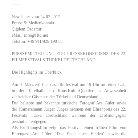
------
Newsletter vom 24.02.2017
Presse & Medienkontakt
Çiğdem Özdemir
eMail: info@fftd.net
Telefon: +49 911/929 190 58
PRESSEMITTEILUNG ZUR PRESSEKONFERENZ DES 22.
FILMFESTIVALS TÜRKEI DEUTSCHLAND
Die Highlights im Überblick
Am 4. März eröffnet das Filmfestival um 19 Uhr mit einer Gala
in der Tafelhalle im KunstKulturQuartier in Anwesenheit
zahlreicher Gäste aus der Türkei und Deutschland.
Der beliebte und bekannte türkische Fotograf Ara Güler sowie
der Kameramann Jürgen Jürges nehmen den Ehrenpreis des 22.
Festivals Türkei Deutschland während der Eröffnungsgala
persönlich entgegen.
Als Eröffnungsfilm zeigt das Festival einen frühen Film von
Ehrengast Ara Güler "Das Ende eines Helden" sowie die