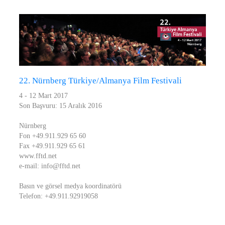
22. Nürnberg Türkiye/Almanya Film Festivali
4 - 12 Mart 2017
Son Başvuru: 15 Aralık 2016
Nürnberg
Fon +49.911.929 65 60
Fax +49.911.929 65 61
www.fftd.net
e-mail: info@fftd.net
Basın ve görsel medya koordinatörü
Telefon: +49.911.92919058