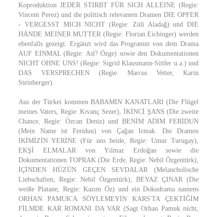
Koproduktion JEDER STIRBT FÜR SICH ALLEINE (Regie:
Vincent Perez) und die politisch relevanten Dramen DIE OPFER
- VERGESST MICH NICHT (Regie: Züli Aladağ) und DIE
HÄNDE MEINER MUTTER (Regie: Florian Eichinger) werden
ebenfalls gezeigt. Ergänzt wird das Programm von dem Drama
AUF EINMAL (Regie: Asl? Özge) sowie den Dokumentationen
NICHT OHNE UNS! (Regie: Sigrid Klausmann-Sittler u.a.) und
DAS VERSPRECHEN (Regie: Marcus Vetter, Karin
Steinberger).
Aus der Türkei kommen BABAMIN KANATLARI (Die Flügel
meines Vaters, Regie: Kıvanç Sezer), İKİNCİ ŞANS (Die zweite
Chance, Regie: Özcan Deniz) und BENİM ADIM FERİDUN
(Mein Name ist Feridun) von Çağan Irmak. Die Dramen
İKİMİZİN YERİNE (Für uns beide, Regie: Umur Turugay),
EKŞİ ELMALAR von Yılmaz Erdoğan sowie die
Dokumentationen TOPRAK (Die Erde, Regie: Nebil Özgentürk),
İÇİNDEN HÜZÜN GEÇEN SEVDALAR (Melancholische
Liebschaften, Regie: Nebil Özgentürk), BEYAZ ÇINAR (Die
weiße Platane, Regie: Kazım Öz) und ein Dokudrama namens
ORHAN PAMUK'A SÖYLEMEYİN KARS'TA ÇEKTİĞİM
FİLMDE KAR ROMANI DA VAR (Sagt Orhan Pamuk nicht,