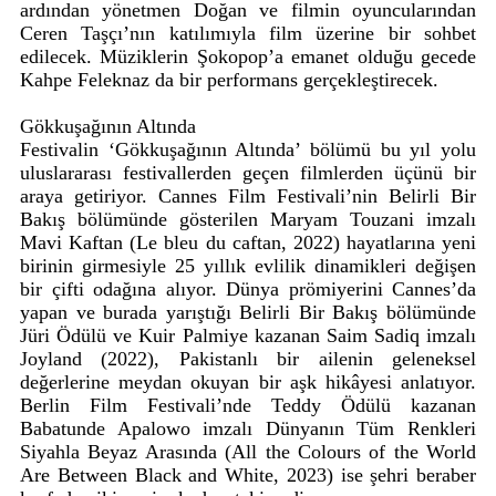
ardından yönetmen Doğan ve filmin oyuncularından
Ceren Taşçı’nın katılımıyla film üzerine bir sohbet
edilecek. Müziklerin Şokopop’a emanet olduğu gecede
Kahpe Feleknaz da bir performans gerçekleştirecek.
Gökkuşağının Altında
Festivalin ‘Gökkuşağının Altında’ bölümü bu yıl yolu
uluslararası festivallerden geçen filmlerden üçünü bir
araya getiriyor. Cannes Film Festivali’nin Belirli Bir
Bakış bölümünde gösterilen Maryam Touzani imzalı
Mavi Kaftan (Le bleu du caftan, 2022) hayatlarına yeni
birinin girmesiyle 25 yıllık evlilik dinamikleri değişen
bir çifti odağına alıyor. Dünya prömiyerini Cannes’da
yapan ve burada yarıştığı Belirli Bir Bakış bölümünde
Jüri Ödülü ve Kuir Palmiye kazanan Saim Sadiq imzalı
Joyland (2022), Pakistanlı bir ailenin geleneksel
değerlerine meydan okuyan bir aşk hikâyesi anlatıyor.
Berlin Film Festivali’nde Teddy Ödülü kazanan
Babatunde Apalowo imzalı Dünyanın Tüm Renkleri
Siyahla Beyaz Arasında (All the Colours of the World
Are Between Black and White, 2023) ise şehri beraber