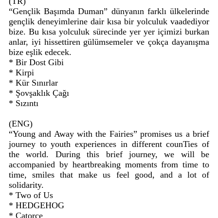
(TR)
“Gençlik Başımda Duman” dünyanın farklı ülkelerinde
gençlik deneyimlerine dair kısa bir yolculuk vaadediyor
bize. Bu kısa yolculuk sürecinde yer yer içimizi burkan
anlar, iyi hissettiren gülümsemeler ve çokça dayanışma
bize eşlik edecek.
* Bir Dost Gibi
* Kirpi
* Kür Sınırlar
* Şovşaklık Çağı
* Sızıntı
(ENG)
“Young and Away with the Fairies” promises us a brief
journey to youth experiences in different counTies of
the world. During this brief journey, we will be
accompanied by heartbreaking moments from time to
time, smiles that make us feel good, and a lot of
solidarity.
* Two of Us
* HEDGEHOG
* Catorce