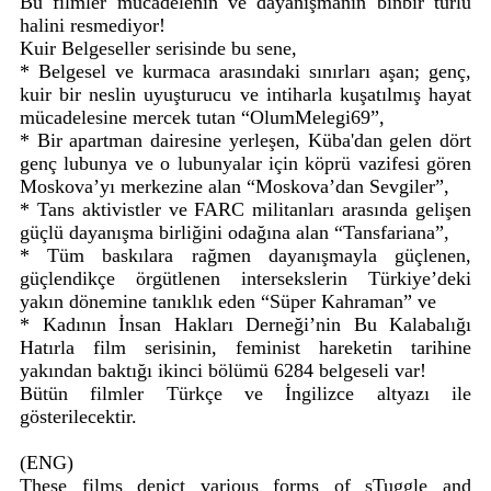
Bu filmler mücadelenin ve dayanışmanın binbir türlü
halini resmediyor!
Kuir Belgeseller serisinde bu sene,
* Belgesel ve kurmaca arasındaki sınırları aşan; genç,
kuir bir neslin uyuşturucu ve intiharla kuşatılmış hayat
mücadelesine mercek tutan “OlumMelegi69”,
* Bir apartman dairesine yerleşen, Küba'dan gelen dört
genç lubunya ve o lubunyalar için köprü vazifesi gören
Moskova’yı merkezine alan “Moskova’dan Sevgiler”,
* Tans aktivistler ve FARC militanları arasında gelişen
güçlü dayanışma birliğini odağına alan “Tansfariana”,
* Tüm baskılara rağmen dayanışmayla güçlenen,
güçlendikçe örgütlenen intersekslerin Türkiye’deki
yakın dönemine tanıklık eden “Süper Kahraman” ve
* Kadının İnsan Hakları Derneği’nin Bu Kalabalığı
Hatırla film serisinin, feminist hareketin tarihine
yakından baktığı ikinci bölümü 6284 belgeseli var!
Bütün filmler Türkçe ve İngilizce altyazı ile
gösterilecektir.
(ENG)
These films depict various forms of sTuggle and