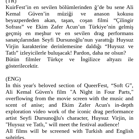
(TR)
KuirFest’in en sevilen bölümlerinden ğ’de bu sene Ali
Kemal Güven’in müziği ve anason kokusu
beyazperdeden akan, taşan, coşan filmi “Çilingir
Sofrası” ve Ekim Zafer Acun’un Türkiye’nin gelmiş
geçmiş en meşhur ve en sevilen drag performans
sanatçılarından Seyfi Dursunoğlu’nun yarattığı Huysuz
Virjin karakterine derinlemesine daldığı “Huysuz ve
Tatlı” izleyicilerle buluşacak! Pardon, daha ne olsun?
Bütün filmler Türkçe ve İngilizce altyazı ile
gösterilecektir.
(ENG)
In this year's beloved section of QueerFest, “Soft G”,
Ali Kemal Güven's film "A Night in Four Parts,"
overflowing from the movie screen with the music and
scent of anise; and Ekim Zafer Acun's in-depth
exploration video work of the iconic drag performance
artist Seyfi Dursunoğlu's character, Huysuz Virjin, in
"Huysuz ve Tatlı," will meet the festival audience!
All films will be screened with Turkish and English
subtitles.