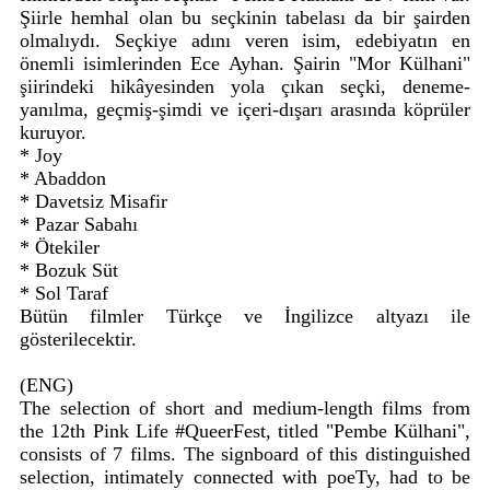
Şiirle hemhal olan bu seçkinin tabelası da bir şairden
olmalıydı. Seçkiye adını veren isim, edebiyatın en
önemli isimlerinden Ece Ayhan. Şairin "Mor Külhani"
şiirindeki hikâyesinden yola çıkan seçki, deneme-
yanılma, geçmiş-şimdi ve içeri-dışarı arasında köprüler
kuruyor.
* Joy
* Abaddon
* Davetsiz Misafir
* Pazar Sabahı
* Ötekiler
* Bozuk Süt
* Sol Taraf
Bütün filmler Türkçe ve İngilizce altyazı ile
gösterilecektir.
(ENG)
The selection of short and medium-length films from
the 12th Pink Life #QueerFest, titled "Pembe Külhani",
consists of 7 films. The signboard of this distinguished
selection, intimately connected with poeTy, had to be