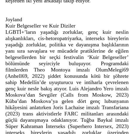
keşfeden iki yeni arkadaşı takip ediyor.
Joyland
Kuir Belgeseller ve Kuir Diziler
LGBTİ+’ların yaşadığı zorluklar, genç kuir neslin
alışkanlıkları, cis-hetoropatriyarka, interseks bireylerin
yaşadığı zorluklar, politika ve dayanışma başlıklarının
yanı sıra savaşlara ve mücadele pratiklerine de eğilen
belgesellerden bir seçki festivalin ‘Kuir Belgeseller’
bölümünde seyirciyle buluşuyor. Programdaki
filmlerden Theo Montoya imzalı OlumMelegi69
(Anhell69, 2022) şiddet konusunda kötü bir şöhrete
sahip Medellín’de uyuşturucu ve intiharla çevrelenen
genç kuir nesle bakış atıyor. Luis Alejandro Yero imzalı
Moskova’dan Sevgiler (Calls from Moskow, 2023)
Küba’dan Moskova’ya gelen dört genç lubunyanın
hikâyesini anlatırken Joris Lachaise imzalı Transfariana
(2023) trans aktivistlerle FARC militanları arasındaki
güçlü dayanışmaya odaklanıyor. Tuğba Baykal imzalı
Süper Kahraman İnterseks (Superhero Intersex, 2023)
interseks bireylerin yaşadığı zorluklar üzerinden