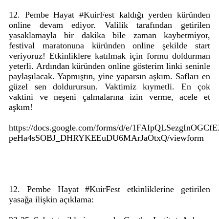
12. Pembe Hayat #KuirFest kaldığı yerden küründen
online devam ediyor. Valilik tarafından getirilen
yasaklamayla bir dakika bile zaman kaybetmiyor,
festival maratonuna küründen online şekilde start
veriyoruz! Etkinliklere katılmak için formu doldurman
yeterli. Ardından küründen online gösterim linki seninle
paylaşılacak. Yapmıştın, yine yaparsın aşkım. Safları en
güzel sen doldurursun. Vaktimiz kıymetli. En çok
vaktini ve neşeni çalmalarına izin verme, acele et
aşkım!
https://docs.google.com/forms/d/e/1FAIpQLSezgInOGCf
peHa4sSOBJ_DHRYKEEuDU6MArJaOtxQ/viewform
12. Pembe Hayat #KuirFest etkinliklerine getirilen
yasağa ilişkin açıklama: