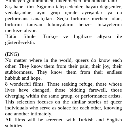
Bitmeyen gullümünden, tükenmeyen umudundan tanır.
8 şahane film. Sığınma talep edenler, hayatı değişenler,
vedalaşanlar, aynı grup içinde ayrışanlar ya da
performans sanatçıları. Seçki birbirine merhem olan,
birbirini tanıyan lubunyaların benzer hikayelerini
merkeze alıyor.
Bütün filmler Türkçe ve İngilizce altyazı ile
gösterilecektir.
(ENG)
No matter where in the world, queers do know each
other. They know them from their pain, their joy, their
stubbornness. They know them from their endless
hubbub and hope.
8 wonderful films. Those seeking refuge, those whose
lives have changed, those bidding farewell, those
diverging within the same group, or performance artists.
This selection focuses on the similar stories of queer
individuals who serve as solace for each other, knowing
one another intimately.
All films will be screened with Turkish and English
subtitles.