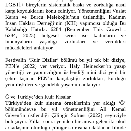
LGBTİ+ bireylerin sistematik baskı ve zorbalığa nasıl
karşı koyduklarını konu ediniyor. Yönetmenliğini Vuslat
Karan ve Burcu Melekoğlu’nun üstlendiği, Kadının
İnsan Hakları Derneği’nin (KİH) yapımcısı olduğu Bu
Kalabalığı Hatırla: 6284 (Remember This Crowd :
6284, 2023) belgesel serisi ise kadınların ve
lubunyaların yaşadığı zorlukları ve verdikleri
mücadeleleri anlatıyor.
Festivalin ‘Kuir Diziler’ bölümü bu yıl tek bir diziye,
PEN‘e (2022) yer veriyor. Häly Heinecker’ın yazıp
yönettiği ve yapımcılığını üstlendiği mini dizi yeni bir
şehre taşınan PEN’in karşılaştığı zorlukları, kurduğu
yeni ilişkileri ve gündelik yaşamını anlatıyor.
Ğ ve Türkiye’den Kuir Kısalar
Türkiye’den kuir sinema örneklerinin yer aldığı ‘Ğ’
bölümündeyse bu yıl yönetmenliğini Ali Kemal
Güven’in üstlendiği Çilingir Sofrası (2022) seyirciyle
buluşuyor. Yıllar sonra yeniden bir araya gelen iki okul
arkadaşının oturduğu çilingir sofrasına odaklanan filmde