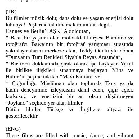
(TR)
Bu filmler müzik dolu; dans dolu ve yaşam enerjisi dolu
lubunya! Peşlerine takılmamak mümkün değil.
Cannes ve Berlin’i AŞKLA dolduran,
* Basit bir yaşamı olan motosiklet kuryesi Bambino ve
fotoğrafçı Bawa’nın bir fotoğraf yarışması sırasında
yakınlaşmalarını merkeze alan, Teddy Ödülü’yle dönen
“Dünyanın Tüm Renkleri Siyahla Beyaz Arasında”,
* Bir terzi dükkanında çırak olarak işe başlayan Yusuf
ile birlikte ilişkileri sınanmaya başlayan Mina ve
Halim’in peşine takılan “Mavi Kaftan” ve
* Çoğunluğu Müslüman olan toplumda Tans ya da
kadın deneyimine izleyicisini dahil eden, çığır açıcı,
korkusuz ve enerjisini bir an olsun düşürmeyen
“Joyland” seçkide yer alan filmler.
Bütün filmler Türkçe ve İngilizce altyazı ile
gösterilecektir.
(ENG)
These films are filled with music, dance, and vibrant