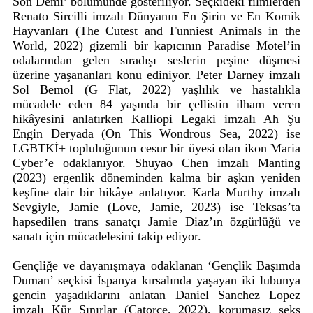
Son Demi’ bölümünde gösteriliyor. Seçkideki filmlerden
Renato Sircilli imzalı Dünyanın En Şirin ve En Komik
Hayvanları (The Cutest and Funniest Animals in the
World, 2022) gizemli bir kapıcının Paradise Motel’in
odalarından gelen sıradışı seslerin peşine düşmesi
üzerine yaşananları konu ediniyor. Peter Darney imzalı
Sol Bemol (G Flat, 2022) yaşlılık ve hastalıkla
mücadele eden 84 yaşında bir çellistin ilham veren
hikâyesini anlatırken Kalliopi Legaki imzalı Ah Şu
Engin Deryada (On This Wondrous Sea, 2022) ise
LGBTKİ+ topluluğunun cesur bir üyesi olan ikon Maria
Cyber’e odaklanıyor. Shuyao Chen imzalı Manting
(2023) ergenlik döneminden kalma bir aşkın yeniden
keşfine dair bir hikâye anlatıyor. Karla Murthy imzalı
Sevgiyle, Jamie (Love, Jamie, 2023) ise Teksas’ta
hapsedilen trans sanatçı Jamie Diaz’ın özgürlüğü ve
sanatı için mücadelesini takip ediyor.
Gençliğe ve dayanışmaya odaklanan ‘Gençlik Başımda
Duman’ seçkisi İspanya kırsalında yaşayan iki lubunya
gencin yaşadıklarını anlatan Daniel Sanchez Lopez
imzalı Kür Sınırlar (Catorce, 2022), korumasız seks