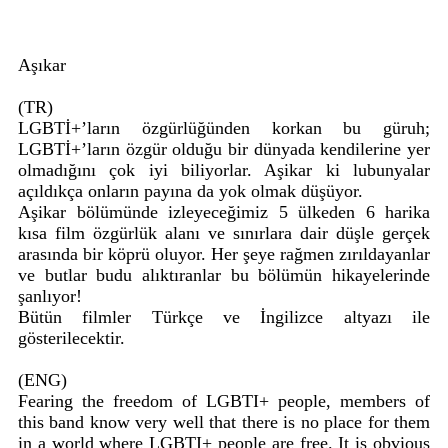
Aşıkar
(TR)
LGBTİ+’ların özgürlüğünden korkan bu güruh;
LGBTİ+’ların özgür olduğu bir dünyada kendilerine yer
olmadığını çok iyi biliyorlar. Aşikar ki lubunyalar
açıldıkça onların payına da yok olmak düşüyor.
Aşikar bölümünde izleyeceğimiz 5 ülkeden 6 harika
kısa film özgürlük alanı ve sınırlara dair düşle gerçek
arasında bir köprü oluyor. Her şeye rağmen zırıldayanlar
ve butlar budu alıktıranlar bu bölümün hikayelerinde
şanlıyor!
Bütün filmler Türkçe ve İngilizce altyazı ile
gösterilecektir.
(ENG)
Fearing the freedom of LGBTI+ people, members of
this band know very well that there is no place for them
in a world where LGBTI+ people are free. It is obvious