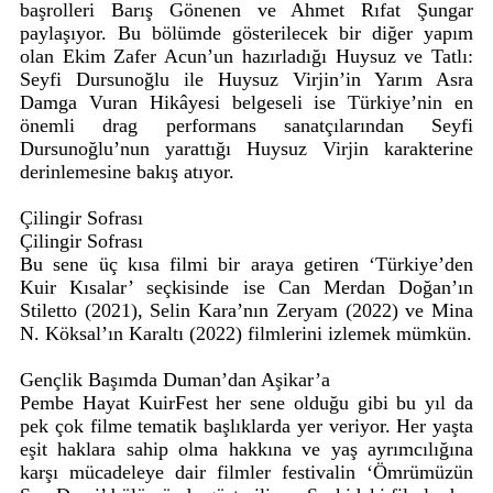
başrolleri Barış Gönenen ve Ahmet Rıfat Şungar
paylaşıyor. Bu bölümde gösterilecek bir diğer yapım
olan Ekim Zafer Acun’un hazırladığı Huysuz ve Tatlı:
Seyfi Dursunoğlu ile Huysuz Virjin’in Yarım Asra
Damga Vuran Hikâyesi belgeseli ise Türkiye’nin en
önemli drag performans sanatçılarından Seyfi
Dursunoğlu’nun yarattığı Huysuz Virjin karakterine
derinlemesine bakış atıyor.
Çilingir Sofrası
Çilingir Sofrası
Bu sene üç kısa filmi bir araya getiren ‘Türkiye’den
Kuir Kısalar’ seçkisinde ise Can Merdan Doğan’ın
Stiletto (2021), Selin Kara’nın Zeryam (2022) ve Mina
N. Köksal’ın Karaltı (2022) filmlerini izlemek mümkün.
Gençlik Başımda Duman’dan Aşikar’a
Pembe Hayat KuirFest her sene olduğu gibi bu yıl da
pek çok filme tematik başlıklarda yer veriyor. Her yaşta
eşit haklara sahip olma hakkına ve yaş ayrımcılığına
karşı mücadeleye dair filmler festivalin ‘Ömrümüzün