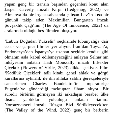
yapan genç bir transın başından geçenleri konu alan
Jasper Caverly imzalı Kirpi (Hedgehog, 2022) ve
Almanya’da bir inşaat sahasında çalışan Lev’in kısa bir
gününü takip eden Maximilian Bungarten imzalı
Şovşaklık Çağı‘nın (The Age Of Innocence, 2022) da
aralarında olduğu beş filmden oluşuyor.
‘Lubun Doğudan Yükselir’ seçkisinde lubunyalığa dair
cesur ve çarpıcı filmler yer alıyor. İran’dan Tayvan’a,
Endonezya’dan İspanya’ya uzanan seçkide kendisi gibi
olmanın asla kabul edilemeyeceğini anlayan Selma’nın
hikâyesini anlatan Hadi Moussally imzalı Erkekler
Çiçektir (Flowers of Virile, 2023) dikkat çekiyor. Film
‘Kötülük Çiçekleri’ adlı kitabı genel ahlak ve görgü
kurallarına aykırılık ile din ahlaka saldırı gerekçeleriyle
sansürlenen Charles Baudelaire’in İmparatoriçe
Eugenie’ye gönderdiği mektuptan ilham alıyor. Bir
süredir birbirini görmeyen iki arkadaşın beraber ülke
dışına yaptıkları yolculuğu anlatan Samira
Norouznasseri imzalı Rüzgar Bizi Sürükleyecek‘ten
(The Valley of the Wind, 2022) genç bir berberin