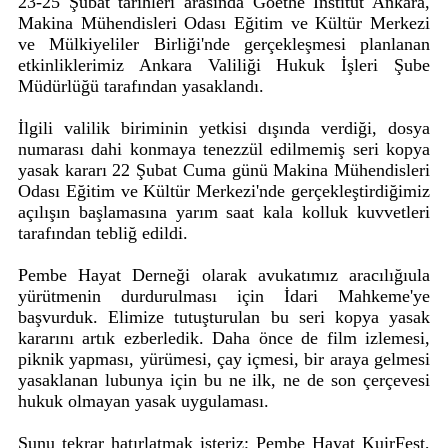
23-25 Şubat tarihleri arasında Goethe Institut Ankara,
Makina Mühendisleri Odası Eğitim ve Kültür Merkezi
ve Mülkiyeliler Birliği'nde gerçekleşmesi planlanan
etkinliklerimiz Ankara Valiliği Hukuk İşleri Şube
Müdürlüğü tarafından yasaklandı.
İlgili valilik biriminin yetkisi dışında verdiği, dosya
numarası dahi konmaya tenezzül edilmemiş seri kopya
yasak kararı 22 Şubat Cuma günü Makina Mühendisleri
Odası Eğitim ve Kültür Merkezi'nde gerçekleştirdiğimiz
açılışın başlamasına yarım saat kala kolluk kuvvetleri
tarafından tebliğ edildi.
Pembe Hayat Derneği olarak avukatımız aracılığıula
yürütmenin durdurulması için İdari Mahkeme'ye
başvurduk. Elimize tutuşturulan bu seri kopya yasak
kararını artık ezberledik. Daha önce de film izlemesi,
piknik yapması, yürümesi, çay içmesi, bir araya gelmesi
yasaklanan lubunya için bu ne ilk, ne de son çerçevesi
hukuk olmayan yasak uygulaması.
Şunu tekrar hatırlatmak isteriz; Pembe Hayat KuirFest,