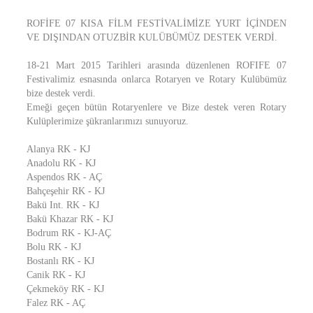
ROFİFE 07 KISA FİLM FESTİVALİMİZE YURT İÇİNDEN
VE DIŞINDAN OTUZBİR KULÜBÜMÜZ DESTEK VERDİ.
18-21 Mart 2015 Tarihleri arasında düzenlenen ROFIFE 07
Festivalimiz esnasında onlarca Rotaryen ve Rotary Kulübümüz
bize destek verdi.
Emeği geçen bütün Rotaryenlere ve Bize destek veren Rotary
Kulüplerimize şükranlarımızı sunuyoruz.
Alanya RK - KJ
Anadolu RK - KJ
Aspendos RK - AÇ
Bahçeşehir RK - KJ
Bakü Int. RK - KJ
Bakü Khazar RK - KJ
Bodrum RK - KJ-AÇ
Bolu RK - KJ
Bostanlı RK - KJ
Canik RK - KJ
Çekmeköy RK - KJ
Falez RK - AÇ