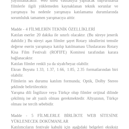
yayımlanacaktır. Web sitesi vasıtasıyla yapılacak başvurularda
filmlerle ilgili yüklemeden kaynaklanan teknik sorunlar ve
yarışmaya bu nedenle yarışmaya katılamama durumlarında
sorumluluk tamamen yarışmacıya aittir.
Madde - 4 FİLMLERİN TEKNİK ÖZELLİKLERİ
Katılan eserler 20 dakika ile sınırlı olacaktır. (Bu süreye jenerik
dahildir.) Bu süreyi aşan filmler şayet Rotary ideallerini temsile
değerse eserin yarışmaya katılıp katılmaması Uluslararası Rotary
Kisa Film Festivali (ROFIFE) Komitesi tarafından karara
bağlanacaktır.
Katılan filmler renkli ya da siyah/beyaz olabilir.
Ekran Boyutu 1.33, 1.37, 1.66, 1.85, 2.35 formatlarından biri
olabilir.
Filmlerin ses durumu katılım formunda; Optik, Dolby Stereo
şeklinde belirtilecektir.
Yarışma dili İngilizce veya Türkçe olup filmler orijinal dilinde
çekilmiş ise alt yazılı olması gerekmektedir. Altyazının, Türkçe
olması ise tercih sebebidir.
Madde - 5 FİLMLERLE BİRLİKTE WEB SİTESİNE
YÜKLENECEK DOKÜMANLAR
Katılımcıların festivale kabulü için aşağıdaki belgeleri eksiksiz