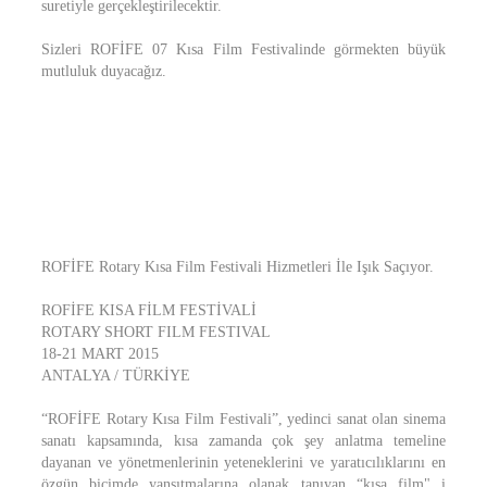
suretiyle gerçekleştirilecektir.
Sizleri ROFİFE 07 Kısa Film Festivalinde görmekten büyük
mutluluk duyacağız.
ROFİFE Rotary Kısa Film Festivali Hizmetleri İle Işık Saçıyor.
ROFİFE KISA FİLM FESTİVALİ
ROTARY SHORT FILM FESTIVAL
18-21 MART 2015
ANTALYA / TÜRKİYE
“ROFİFE Rotary Kısa Film Festivali”, yedinci sanat olan sinema
sanatı kapsamında, kısa zamanda çok şey anlatma temeline
dayanan ve yönetmenlerinin yeteneklerini ve yaratıcılıklarını en
özgün biçimde yansıtmalarına olanak tanıyan “kısa film" i