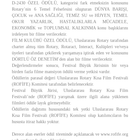
D-2430 ÖZEL ÖDÜLÜ, kategorisi fark etmeksizin konusunu
Rotary’nin 6 Temel Felsefesini oluşturan DÜNYA BARIŞI,
ÇOCUK ve ANA SAĞLIĞI, TEMİZ SU ve HİJYEN, TEMEL
OKUR YAZARLIK, HASTALIKLARLA MÜCADELE,
EKONOMİK ve TOPLUMSAL KALKINMA konu başlıklarını
irdeleyen bir filme verilecektir.
FİLM KULÜBÜ ÖZEL ÖDÜLÜ, Uluslararası Rotary tarafından
charter almış tüm Rotary, Rotaract, Interact, Kulüpleri ve/veya
üyeleri tarafından çekilerek yarışamaya iştirak eden ve konusunu
DÖRTLÜ ÖZ DENETİM’den alan bir filme verilecektir.
Değerlendirmeler sonucu, Festival Büyük Jürisinin bir veya
birden fazla filme mansiyon ödülü verme yetkisi vardır.
Ödüllerin parasal değeri Uluslararası Rotary Kısa Film Festivali
(ROFİFE) Komitesi tarafından belirlenecektir.
Festival Büyük Jürisi, Uluslararası Rotary Kısa Film
Festivali’nde (ROFİFE) yarışmak üzere ilgili alana yüklenen
filmleri ödüle layık görmeyebilir.
Ödüllerin dağıtımı hususundaki tek yetki Uluslararası Rotary
Kısa Film Festivali (ROFİFE) Komitesi olup katılımcıların bu
hususta itiraz hakkı yoktur.
Derece alan eserler ödül töreninde açıklanacak ve www.rofife.org