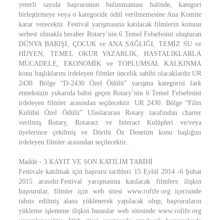
yeterli sayıda başvurunun bulunmaması halinde, kategori
birleştirmeye veya o kategoride ödül verilmemesine Ana Komite
karar verecektir. Festival yarışmasına katılacak filmlerin konusu
serbest olmakla beraber Rotary’nin 6 Temel Felsefesini oluşturan
DÜNYA BARIŞI, ÇOCUK ve ANA SAĞLIĞI, TEMİZ SU ve
HİJYEN, TEMEL OKUR YAZARLIK, HASTALIKLARLA
MÜCADELE, EKONOMİK ve TOPLUMSAL KALKINMA
konu başlıklarını irdeleyen filmler öncelik sahibi olacaklardır.UR
2430. Bölge “D-2430 Özel Ödülü” yarışma kategorisi fark
etmeksizin yukarıda bahsi geçen Rotary’nin 6 Temel Felsefesini
irdeleyen filmler arasından seçilecektir. UR 2430. Bölge “Film
Kulübü Özel Ödülü” Uluslararası Rotary tarafından charter
verilmiş Rotary, Rotaract ve Interact Kulüpleri ve/veya
üyelerince çekilmiş ve Dörtlü Öz Denetim konu başlığını
irdeleyen filmler arasından seçilecektir. .
Madde - 3 KAYIT VE SON KATILIM TARİHİ
Festivale katılmak için başvuru tarihleri 15 Eylül 2014 -6 Şubat
2015 arasıdır.Festival yarışmasına katılacak filmlere ilişkin
başvurular, filmler için web sitesi www.rofife.org içerisinde
tahsis edilmiş alana yüklenerek yapılacak olup; başvuruların
yükleme işlemene ilişkin hususlar web sitesinde www.rofife.org