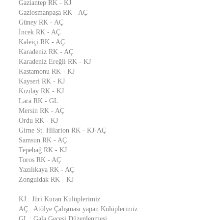
Gaziantep RK - KJ
Gaziosmanpaşa RK - AÇ
Güney RK - AÇ
İncek RK - AÇ
Kaleiçi RK - AÇ
Karadeniz RK - AÇ
Karadeniz Ereğli RK - KJ
Kastamonu RK - KJ
Kayseri RK - KJ
Kızılay RK - KJ
Lara RK - GL
Mersin RK - AÇ
Ordu RK - KJ
Girne St. Hilarion RK - KJ-AÇ
Samsun RK - AÇ
Tepebağ RK - KJ
Toros RK - AÇ
Yazılıkaya RK - AÇ
Zonguldak RK - KJ
KJ : Jüri Kuran Kulüplerimiz
AÇ : Atölye Çalışması yapan Kulüplerimiz
GL : Gala Gecesi Düzenlenmesi