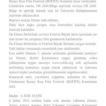
Rotary Kısa Film Festivali (ROFIFE) Komitesi karar verilecektir.
Gönderilen eserler, UR 2430.Bölge arşivinde ve/veya UR 2430.
Bölge ile işbirliği halinde olan bir Üniversite Kütüphanesinin
arşivinde saklanacaktır.
Başvuru sonrası filmler iade edilmez.
Daha önce başka yarışma veya festivallere katılmış filmler
festivale katılabilir.
Ön Eleme Jürilerinde ve/veya Festival Büyük Jürisi içerisinde yer
alan üyeler bu yarışmaya film göndererek katılamazlar.
Ön Eleme Jürilerinin ve Festival Büyük Jürisinin yargısı kesindir.
Telif hakları konusunda sorumluluk eser sahibinindir.
Eser sahibi filminin 3. şahıslar tarafından görülmesini istemiyor
ise filmini, Rofife Komitesince uygun görülmüş video
yüklemesine uygun mecraya www.rofife.org web sayfasında
tariflenmiş komutlara uygun olarak yükleyecek ve videonun
üçüncü kişiler tarafından görüntülenmesini engelleyecektir.
Kazanacak eseri, yayınlama, çoğaltma, kullanma vb. haklar
Uluslararası Rotary Kısa Film Festivali (ROFİFE) Komitesine
aittir.
Madde - 6 JÜRİ TESİSİ
6 Şubat 2015 tarihine kadar web sitesine yüklenen filmler,
Adana, Ankara, Antalya, Bakü, Eskişehir, Gaziantep, Kastamonu