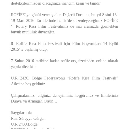
destekçilerimizden olacağınıza inancım kesin ve tamdır.
ROFİFE’ye gönül vermiş olan Değerli Dostum, bu yıl 8.sini 16-
19 Mart 2016 Tarihlerinde İzmir’de düzenleyeceğimiz ROFİFE
‘’ Rotary Kısa Film Festivalimiz de sizi aramızda görmekten
büyük mutluluk duyacağız.
8. Rofife Kısa Film Festivali için Film Başvuruları 14 Eylül
2015’te başlamış olup,
7 Şubat 2016 tarihine kadar rofife.org üzerinden online olarak
yapılabilecektir.
U.R 2430. Bölge Federasyonu “Rofife Kısa Film Festivali”
Ailesine hoş geldiniz.
Çalışmalarınız, bilginiz, deneyiminiz hoşgörünüz ve filmleriniz
Dünya’ya Armağan Olsun…
Saygılarımla
Rtn. Süreyya Gürgan
U.R.2430.Bölge