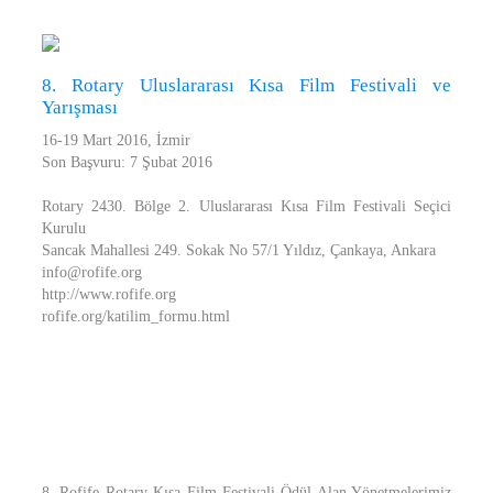
8. Rotary Uluslararası Kısa Film Festivali ve
Yarışması
16-19 Mart 2016, İzmir
Son Başvuru: 7 Şubat 2016
Rotary 2430. Bölge 2. Uluslararası Kısa Film Festivali Seçici
Kurulu
Sancak Mahallesi 249. Sokak No 57/1 Yıldız, Çankaya, Ankara
info@rofife.org
http://www.rofife.org
rofife.org/katilim_formu.html
8. Rofife Rotary Kısa Film Festivali Ödül Alan Yönetmelerimiz