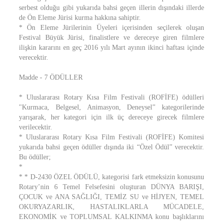
serbest olduğu gibi yukarıda bahsi geçen illerin dışındaki illerde
de Ön Eleme Jürisi kurma hakkına sahiptir.
* Ön Eleme Jürilerinin Üyeleri içerisinden seçilerek oluşan
Festival Büyük Jürisi, finalistlere ve dereceye giren filmlere
ilişkin kararını en geç 2016 yılı Mart ayının ikinci haftası içinde
verecektir.
Madde - 7 ÖDÜLLER
* Uluslararası Rotary Kısa Film Festivali (ROFİFE) ödülleri
"Kurmaca, Belgesel, Animasyon, Deneysel” kategorilerinde
yarışarak, her kategori için ilk üç dereceye girecek filmlere
verilecektir.
* Uluslararası Rotary Kısa Film Festivali (ROFİFE) Komitesi
yukarıda bahsi geçen ödüller dışında iki “Özel Ödül” verecektir.
Bu ödüller;
*
* * D-2430 ÖZEL ÖDÜLÜ, kategorisi fark etmeksizin konusunu
Rotary’nin 6 Temel Felsefesini oluşturan DÜNYA BARIŞI,
ÇOCUK ve ANA SAĞLIĞI, TEMİZ SU ve HİJYEN, TEMEL
OKURYAZARLIK, HASTALIKLARLA MÜCADELE,
EKONOMİK ve TOPLUMSAL KALKINMA konu başlıklarını