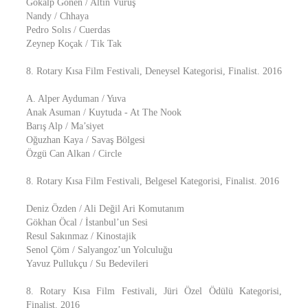
Gökalp Gönen / Altın Vuruş
Nandy / Chhaya
Pedro Solıs / Cuerdas
Zeynep Koçak / Tik Tak
8. Rotary Kısa Film Festivali, Deneysel Kategorisi, Finalist. 2016
A. Alper Ayduman / Yuva
Anak Asuman / Kuytuda - At The Nook
Barış Alp / Ma’siyet
Oğuzhan Kaya / Savaş Bölgesi
Özgü Can Alkan / Circle
8. Rotary Kısa Film Festivali, Belgesel Kategorisi, Finalist. 2016
Deniz Özden / Ali Değil Ari Komutanım
Gökhan Öcal / İstanbul’un Sesi
Resul Sakınmaz / Kinostajik
Senol Çöm / Salyangoz’un Yolculuğu
Yavuz Pullukçu / Su Bedevileri
8. Rotary Kısa Film Festivali, Jüri Özel Ödülü Kategorisi,
Finalist. 2016