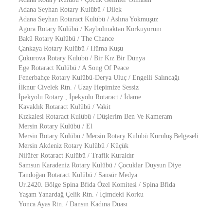
Adana Seyhan Rotary Kulübü / Dilek
Adana Seyhan Rotaract Kulübü / Aslına Yokmuşuz
Agora Rotary Kulübü / Kaybolmaktan Korkuyorum
Bakü Rotary Kulübü / The Chance
Çankaya Rotary Kulübü / Hüma Kuşu
Çukurova Rotary Kulübü / Bir Kız Bir Dünya
Ege Rotaract Kulübü / A Song Of Peace
Fenerbahçe Rotary Kulübü-Derya Uluç / Engelli Salıncağı
İlknur Civelek Rtn. / Uzay Hepimize Sessiz
İpekyolu Rotary , İpekyolu Rotaract / İdame
Kavaklık Rotaract Kulübü / Vakit
Kızkalesi Rotaract Kulübü / Düşlerim Ben Ve Kameram
Mersin Rotary Kulübü / El
Mersin Rotary Kulübü / Mersin Rotary Kulübü Kuruluş Belgeseli
Mersin Akdeniz Rotary Kulübü / Küçük
Nilüfer Rotaract Kulübü / Trafik Kuraldır
Samsun Karadeniz Rotary Kulübü / Çocuklar Duysun Diye
Tandoğan Rotaract Kulübü / Sansür Medya
Ur.2420. Bölge Spina Bfida Özel Komitesi / Spina Bfida
Yaşam Yanardağ Çelik Rtn. / İçimdeki Korku
Yonca Ayas Rtn. / Dansın Kadına Duası