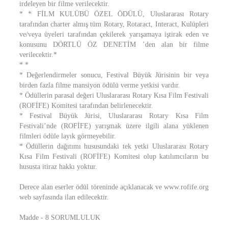
irdeleyen bir filme verilecektir.
* * FİLM KULÜBÜ ÖZEL ÖDÜLÜ, Uluslararası Rotary
tarafından charter almış tüm Rotary, Rotaract, Interact, Kulüpleri
ve/veya üyeleri tarafından çekilerek yarışamaya iştirak eden ve
konusunu DÖRTLÜ ÖZ DENETİM ’den alan bir filme
verilecektir.*
* *
* Değerlendirmeler sonucu, Festival Büyük Jürisinin bir veya
birden fazla filme mansiyon ödülü verme yetkisi vardır.
* Ödüllerin parasal değeri Uluslararası Rotary Kısa Film Festivali
(ROFİFE) Komitesi tarafından belirlenecektir.
* Festival Büyük Jürisi, Uluslararası Rotary Kısa Film
Festivali’nde (ROFİFE) yarışmak üzere ilgili alana yüklenen
filmleri ödüle layık görmeyebilir.
* Ödüllerin dağıtımı hususundaki tek yetki Uluslararası Rotary
Kısa Film Festivali (ROFİFE) Komitesi olup katılımcıların bu
hususta itiraz hakkı yoktur.
Derece alan eserler ödül töreninde açıklanacak ve www.rofife.org
web sayfasında ilan edilecektir.
Madde - 8 SORUMLULUK