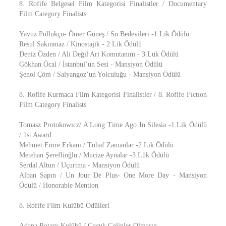
8. Rofife Belgesel Film Kategorisi Finalistler / Documentary
Film Category Finalists
Yavuz Pullukçu- Ömer Güneş / Su Bedevileri -1.Lik Ödülü
Resul Sakınmaz / Kinostajik - 2.Lik Ödülü
Deniz Özden / Ali Değil Ari Komutanım - 3.Lük Ödülü
Gökhan Öcal / İstanbul’un Sesi - Mansiyon Ödülü
Şenol Çöm / Salyangoz’un Yolculuğu - Mansiyon Ödülü
8. Rofife Kurmaca Film Kategorisi Finalistler / 8. Rofife Fıctıon
Film Category Finalists
Tomasz Protokowıcz/ A Long Time Ago In Silesia -1.Lik Ödülü
/ 1st Award
Mehmet Emre Erkanı / Tuhaf Zamanlar -2.Lik Ödülü
Metehan Şereflioğlu / Mucize Aynalar -3.Lük Ödülü
Serdal Altun / Uçurtma - Mansiyon Ödülü
Alban Sapın / Un Jour De Plus- One More Day - Mansiyon
Ödülü / Honorable Mention
8. Rofife Film Kulübü Ödülleri
Adana Rotary Kulübü / Çocuk Gelinler Olmasın