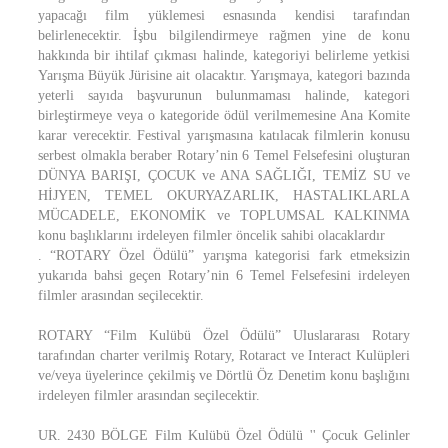
yapacağı film yüklemesi esnasında kendisi tarafından
belirlenecektir. İşbu bilgilendirmeye rağmen yine de konu
hakkında bir ihtilaf çıkması halinde, kategoriyi belirleme yetkisi
Yarışma Büyük Jürisine ait olacaktır. Yarışmaya, kategori bazında
yeterli sayıda başvurunun bulunmaması halinde, kategori
birleştirmeye veya o kategoride ödül verilmemesine Ana Komite
karar verecektir. Festival yarışmasına katılacak filmlerin konusu
serbest olmakla beraber Rotary’nin 6 Temel Felsefesini oluşturan
DÜNYA BARIŞI, ÇOCUK ve ANA SAĞLIĞI, TEMİZ SU ve
HİJYEN, TEMEL OKURYAZARLIK, HASTALIKLARLA
MÜCADELE, EKONOMİK ve TOPLUMSAL KALKINMA
konu başlıklarını irdeleyen filmler öncelik sahibi olacaklardır
. “ROTARY Özel Ödülü” yarışma kategorisi fark etmeksizin
yukarıda bahsi geçen Rotary’nin 6 Temel Felsefesini irdeleyen
filmler arasından seçilecektir.
ROTARY “Film Kulübü Özel Ödülü” Uluslararası Rotary
tarafından charter verilmiş Rotary, Rotaract ve Interact Kulüpleri
ve/veya üyelerince çekilmiş ve Dörtlü Öz Denetim konu başlığını
irdeleyen filmler arasından seçilecektir.
UR. 2430 BÖLGE Film Kulübü Özel Ödülü '' Çocuk Gelinler