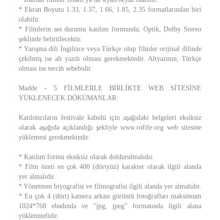
* Ekran Boyutu 1.33, 1.37, 1.66, 1.85, 2.35 formatlarından biri
olabilir.
* Filmlerin ses durumu katılım formunda; Optik, Dolby Stereo
şeklinde belirtilecektir.
* Yarışma dili İngilizce veya Türkçe olup filmler orijinal dilinde
çekilmiş ise alt yazılı olması gerekmektedir. Altyazının, Türkçe
olması ise tercih sebebidir.
Madde - 5 FİLMLERLE BİRLİKTE WEB SİTESİNE
YÜKLENECEK DÖKÜMANLAR
Katılımcıların festivale kabulü için aşağıdaki belgeleri eksiksiz
olarak aşağıda açıklandığı şekliyle www.rofife.org web sitesine
yüklemesi gerekmektedir.
* Katılım formu eksiksiz olarak doldurulmalıdır.
* Film özeti en çok 400 (dörtyüz) karakter olarak ilgili alanda
yer almalıdır.
* Yönetmen biyografisi ve filmografisi ilgili alanda yer almalıdır.
* En çok 4 (dört) kamera arkası görüntü fotoğrafları maksimum
1024*768 ebadında ve “jpg, jpeg” formatında ilgili alana
yüklenmelidir.