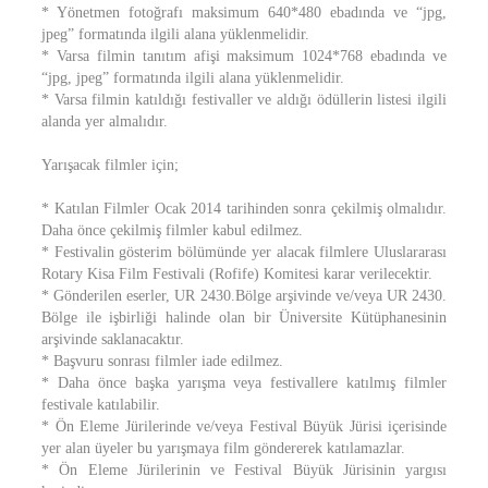
* Yönetmen fotoğrafı maksimum 640*480 ebadında ve “jpg,
jpeg” formatında ilgili alana yüklenmelidir.
* Varsa filmin tanıtım afişi maksimum 1024*768 ebadında ve
“jpg, jpeg” formatında ilgili alana yüklenmelidir.
* Varsa filmin katıldığı festivaller ve aldığı ödüllerin listesi ilgili
alanda yer almalıdır.
Yarışacak filmler için;
* Katılan Filmler Ocak 2014 tarihinden sonra çekilmiş olmalıdır.
Daha önce çekilmiş filmler kabul edilmez.
* Festivalin gösterim bölümünde yer alacak filmlere Uluslararası
Rotary Kisa Film Festivali (Rofife) Komitesi karar verilecektir.
* Gönderilen eserler, UR 2430.Bölge arşivinde ve/veya UR 2430.
Bölge ile işbirliği halinde olan bir Üniversite Kütüphanesinin
arşivinde saklanacaktır.
* Başvuru sonrası filmler iade edilmez.
* Daha önce başka yarışma veya festivallere katılmış filmler
festivale katılabilir.
* Ön Eleme Jürilerinde ve/veya Festival Büyük Jürisi içerisinde
yer alan üyeler bu yarışmaya film göndererek katılamazlar.
* Ön Eleme Jürilerinin ve Festival Büyük Jürisinin yargısı