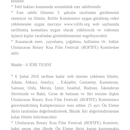
kesindir.
* Telif hakları konusunda sorumluluk eser sahibinindir.
* Eser sahibi filminin 3. şahıslar tarafından görülmesini
istemiyor ise filmini, Rofife Komitesince uygun görülmüş video
yüklemesine uygun mecraya www.rofife.org web sayfasında
tariflinmiş komutlara uygun olarak yükleyecek ve videonun
üçüncü kişiler tarafından görüntülenmesini engelleyecektir.
* Kazanacak eseri, yayınlama, çoğaltma, kullanma vb. haklar
Uluslararası Rotary Kısa Film Festivali (ROFİFE) Komitesine
aittir.
Madde - 6 JÜRİ TESİSİ
* 6 Şubat 2016 tarihine kadar web sitesine yüklenen filmler,
Adana, Ankara, Antalya, , Eskişehir, Gaziantep, Kastamonu,
Samsun, Ordu, Mersin, İzmir, İstanbul, Bodrum, İskenderun
illerimizde ve Bakü, Girne de bulunan ve Jüri tesisine ilişkin
Uluslararası Rotary Kısa Film Festivali (ROFİFE) Komitesince
görevlendirilmiş Kulüplerimizce tesis edilen 25 ayrı Ön Eleme
Jürisi tarafından değerlendirilerek, Büyük Jüri değerlendirmesine
kalan filmler belirlenecektir.
* Uluslararası Rotary Kısa Film Festivali (ROFİFE) Komitesi,
bahsi geçen tüm illerde Ön Eleme Jürisi kurup kurmamakta