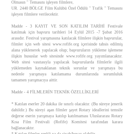
Olmasın '' Temasını işleyen filmlere,
UR. 2440 BÖLGE Film Kulübü Özel Ödülü '' Trafik '' Temasını
işleyen filmlere verilecektir.
Madde - 3 KAYIT VE SON KATILIM TARİHİ Festivale
katılmak için başvuru tarihleri 14 Eylül 2015 -7 Şubat 2016
arasıdır. Festival yarışmasına katılacak filmlere ilişkin başvurular,
filmler için web sitesi www.rofife.org içerisinde tahsis edilmiş
alana yüklenerek yapılacak olup; başvuruların yükleme işlemene
ilişkin hususlar web sitesinde www.rofife.org yayımlanacaktır.
Web sitesi vasıtasıyla yapılacak başvurularda filmlerle ilgili
yüklemeden kaynaklanan teknik sorunlar ve yarışmaya bu
nedenle yarışmaya katılamama durumlarında sorumluluk
tamamen yarışmacıya aittir.
Madde - 4 FİLMLERİN TEKNİK ÖZELLİKLERİ
* Katılan eserler 20 dakika ile sınırlı olacaktır. (Bu süreye jenerik
dahildir.) Bu süreyi aşan filmler şayet Rotary ideallerini temsile
değerse eserin yarışmaya katılıp katılmaması Uluslararası Rotary
Kısa Film Festivali (Rofife) Komitesi tarafından karara
bağlanacaktır.
* Katılan filmler renkli ya da siyah/beyaz olabilir.