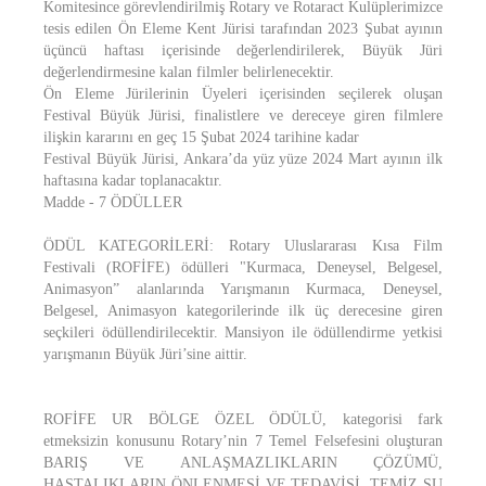
Komitesince görevlendirilmiş Rotary ve Rotaract Kulüplerimizce
tesis edilen Ön Eleme Kent Jürisi tarafından 2023 Şubat ayının
üçüncü haftası içerisinde değerlendirilerek, Büyük Jüri
değerlendirmesine kalan filmler belirlenecektir.
Ön Eleme Jürilerinin Üyeleri içerisinden seçilerek oluşan
Festival Büyük Jürisi, finalistlere ve dereceye giren filmlere
ilişkin kararını en geç 15 Şubat 2024 tarihine kadar
Festival Büyük Jürisi, Ankara’da yüz yüze 2024 Mart ayının ilk
haftasına kadar toplanacaktır.
Madde - 7 ÖDÜLLER
ÖDÜL KATEGORİLERİ: Rotary Uluslararası Kısa Film
Festivali (ROFİFE) ödülleri "Kurmaca, Deneysel, Belgesel,
Animasyon” alanlarında Yarışmanın Kurmaca, Deneysel,
Belgesel, Animasyon kategorilerinde ilk üç derecesine giren
seçkileri ödüllendirilecektir. Mansiyon ile ödüllendirme yetkisi
yarışmanın Büyük Jüri’sine aittir.
ROFİFE UR BÖLGE ÖZEL ÖDÜLÜ, kategorisi fark
etmeksizin konusunu Rotary’nin 7 Temel Felsefesini oluşturan
BARIŞ VE ANLAŞMAZLIKLARIN ÇÖZÜMÜ,
HASTALIKLARIN ÖNLENMESİ VE TEDAVİSİ, TEMİZ SU