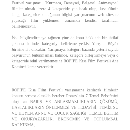
Festival yarışması, "Kurmaca, Deneysel, Belgesel, Animasyon"
filmler olmak üzere 4 kategoride yapılacak olup; kısa filmin
hangi kategoride olduğunun bilgisi yarışmacının web sitesine
yapacağı film yüklemesi esnasında kendisi tarafından
belirlenecektir.
İşbu bilgilendirmeye rağmen yine de konu hakkında bir ihtilaf
çıkması halinde, kategoriyi belirleme yetkisi Yarışma Büyük
Jürisine ait olacaktır. Yarışmaya, kategori bazında yeterli sayıda
başvurunun bulunmaması halinde, kategori birleştirmeye veya o
kategoride ödül verilmemesine ROFİFE Kısa Film Festivali Ana
Komitesi karar verecektir.
ROFİFE Kısa Film Festivali yarışmasına katılacak filmlerin
konusu serbest olmakla beraber Rotary’nin 7 Temel Felsefesini
oluşturan BARIŞ VE ANLAŞMAZLIKLARIN ÇÖZÜMÜ,
HASTALIKLARIN ÖNLENMESİ VE TEDAVİSİ, TEMİZ SU
VE HİJYEN, ANNE VE ÇOCUK SAĞLIĞI, TEMEL EĞİTİM
VE OKURYAZARLIK, EKONOMİK VE TOPLUMSAL
KALKINMA,