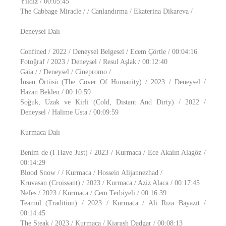
Yıldız / 00:05:45
The Cabbage Miracle / / Canlandırma / Ekaterina Dikareva /
Deneysel Dalı
Confined / 2022 / Deneysel Belgesel / Ecem Çörtle / 00:04:16
Fotoğraf / 2023 / Deneysel / Resul Aşlak / 00:12:40
Gaia / / Deneysel / Cinepromo /
İnsan Örtüsü (The Cover Of Humanity) / 2023 / Deneysel /
Hazan Beklen / 00:10:59
Soğuk, Uzak ve Kirli (Cold, Distant And Dirty) / 2022 /
Deneysel / Halime Usta / 00:09:59
Kurmaca Dalı
Benim de (I Have Just) / 2023 / Kurmaca / Ece Akalın Alagöz /
00:14:29
Blood Snow / / Kurmaca / Hossein Alijannezhad /
Kruvasan (Croissant) / 2023 / Kurmaca / Aziz Alaca / 00:17:45
Nefes / 2023 / Kurmaca / Cem Terbiyeli / 00:16:39
Teamül (Tradition) / 2023 / Kurmaca / Ali Rıza Bayazıt /
00:14:45
The Steak / 2023 / Kurmaca / Kiarash Dadgar / 00:08:13