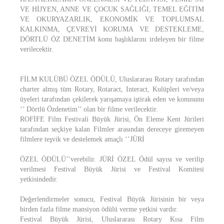
VE HİJYEN, ANNE VE ÇOCUK SAĞLIĞI, TEMEL EĞİTİM
VE OKURYAZARLIK, EKONOMİK VE TOPLUMSAL
KALKINMA, ÇEVREYİ KORUMA VE DESTEKLEME,
DÖRTLÜ ÖZ DENETİM konu başlıklarını irdeleyen bir filme
verilecektir.
FİLM KULÜBÜ ÖZEL ÖDÜLÜ, Uluslararası Rotary tarafından
charter almış tüm Rotary, Rotaract, Interact, Kulüpleri ve/veya
üyeleri tarafından çekilerek yarışamaya iştirak eden ve konusunu
‘’ Dörtlü Özdenetim’’ olan bir filme verilecektir.
ROFİFE Film Festivali Büyük Jürisi, Ön Eleme Kent Jürileri
tarafından seçkiye kalan Filmler arasından dereceye giremeyen
filmlere teşvik ve destelemek amaçlı ‘’JÜRİ
ÖZEL ÖDÜLÜ’’verebilir. JÜRİ ÖZEL Ödül sayısı ve verilip
verilmesi Festival Büyük Jürisi ve Festival Komitesi
yetkisindedir.
Değerlendirmeler sonucu, Festival Büyük Jürisinin bir veya
birden fazla filme mansiyon ödülü verme yetkisi vardır.
Festival Büyük Jürisi, Uluslararası Rotary Kısa Film