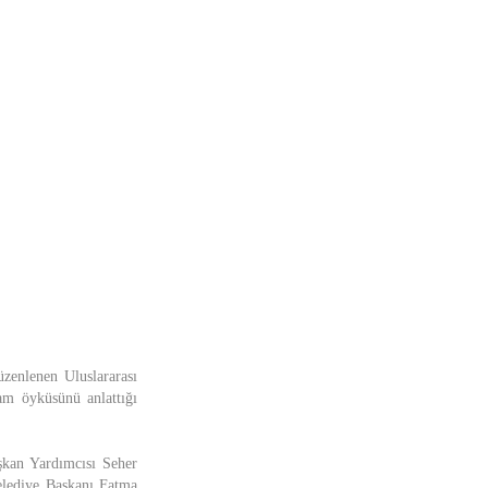
zenlenen Uluslararası
am öyküsünü anlattığı
şkan Yardımcısı Seher
lediye Başkanı Fatma