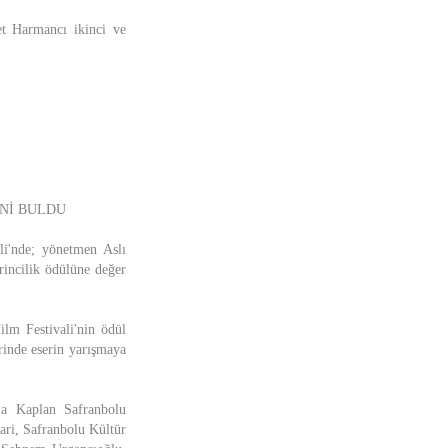
et Harmancı ikinci ve
İNİ BULDU
li'nde; yönetmen Aslı
rincilik ödülüne değer
ilm Festivali'nin ödül
rinde eserin yarışmaya
ma Kaplan Safranbolu
ari, Safranbolu Kültür