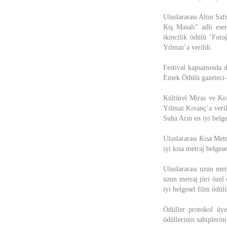
Uluslararası Altın Sa
Kış Masalı” adlı ese
ikincilik ödülü ‘Foto
Yılmaz’a verildi.
Festival kapsamında d
Emek Ödülü gazeteci-y
Kültürel Miras ve Ko
Yılmaz Kıvanç’a veril
Suha Arın en iyi belge
Uluslararası Kısa Met
iyi kısa metraj belges
Uluslararası uzun met
uzun metraj jüri özel
iyi belgesel film ödül
Ödüller protokol üyel
ödüllerinin sahiplerini