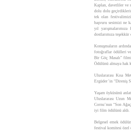
Kaplan, davetliler ve 
dolu dolu geçirdikler
tek olan festivalim
başvuru sesimizi ne k
yıl yarışmalarımıza
dostlarımıza teşekkür
Konuşmaların ardından
fotoğraflar ödülleri 
Bir Göç Masalı” film
Ödülünü almaya hak k
Uluslararası Kısa Me
Ergüder’in “Direniş Sa
Yaşam öyküsünü anlattı
Uluslararası Uzun Me
Cornu’nun “Son Ağaç K
iyi film ödülünü aldı.
Belgesel emek ödülü
festival komitesi öze