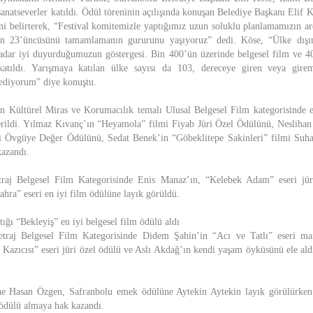
sanatseverler katıldı. Ödül töreninin açılışında konuşan Belediye Başkanı Elif K
ini belirterek, “Festival komitemizle yaptığımız uzun soluklu planlamamızın ar
izin 23’üncüsünü tamamlamanın gururunu yaşıyoruz” dedi. Köse, “Ülke dışı
adar iyi duyurduğumuzun göstergesi. Bin 400’ün üzerinde belgesel film ve 4
 katıldı. Yarışmaya katılan ülke sayısı da 103, dereceye giren veya gire
 ediyorum” diye konuştu.
 Kültürel Miras ve Korumacılık temalı Ulusal Belgesel Film kategorisinde e
verildi. Yılmaz Kıvanç’ın “Heyamola” filmi Fiyab Jüri Özel Ödülünü, Nesliha
i Övgüye Değer Ödülünü, Sedat Benek’in “Göbeklitepe Sakinleri” filmi Suha
azandı.
traj Belgesel Film Kategorisinde Enis Manaz’ın, “Kelebek Adam” eseri jür
hra” eseri en iyi film ödülüne layık görüldü.
ğı “Bekleyiş” en iyi belgesel film ödülü aldı
traj Belgesel Film Kategorisinde Didem Şahin’in “Acı ve Tatlı” eseri ma
azıcısı” eseri jüri özel ödülü ve Aslı Akdağ’ın kendi yaşam öyküsünü ele aldı
ne Hasan Özgen, Safranbolu emek ödülüne Aytekin Aytekin layık görülürken
l ödülü almaya hak kazandı.