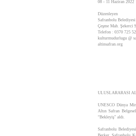
08 - 11 Haziran 2022
Düzenleyen
Safranbolu Belediyesi
Çeşme Mah. Şekerci So
Telefon : 0370 725 52
kulturmudurlugu @ saf
altinsafran.org
ULUSLARARASI AL
UNESCO Dünya Miras L
Altın Safran Belgese
“Bekleyiş” aldı.
Safranbolu Belediyes
Berker, Safranbolu 