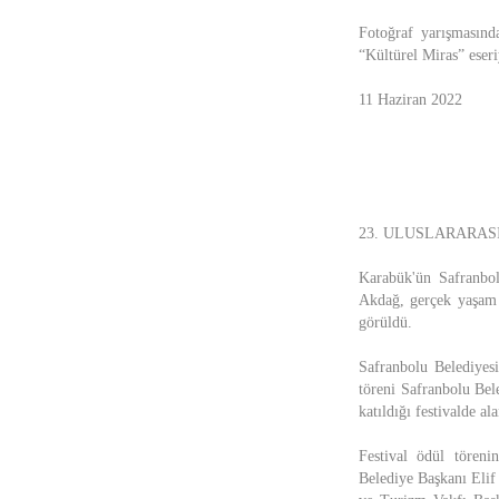
Fotoğraf yarışmasınd
“Kültürel Miras” ese
11 Haziran 2022
23. ULUSLARARAS
Karabük'ün Safranbol
Akdağ, gerçek yaşam ö
görüldü.
Safranbolu Belediyesi
töreni Safranbolu Bel
katıldığı festivalde al
Festival ödül tören
Belediye Başkanı Elif