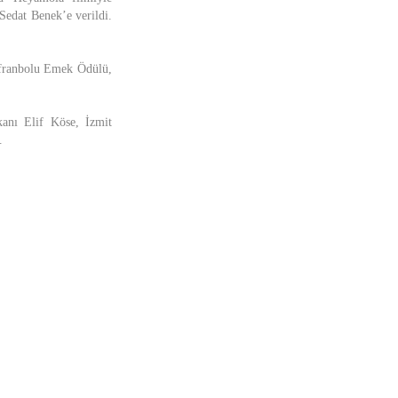
Sedat Benek’e verildi.
Safranbolu Emek Ödülü,
anı Elif Köse, İzmit
.