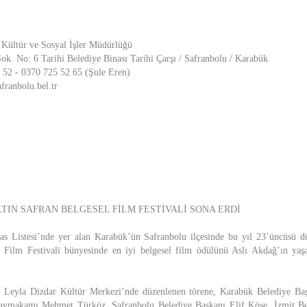
 Kültür ve Sosyal İşler Müdürlüğü
k. No: 6 Tarihi Belediye Binası Tarihi Çarşı / Safranbolu / Karabük
 52 - 0370 725 52 65 (Şule Eren)
ranbolu.bel.tr
TIN SAFRAN BELGESEL FİLM FESTİVALİ SONA ERDİ
istesi’nde yer alan Karabük’ün Safranbolu ilçesinde bu yıl 23’üncüsü dü
l Film Festivali bünyesinde en iyi belgesel film ödülünü Aslı Akdağ’ın yaş
i Leyla Dizdar Kültür Merkezi’nde düzenlenen törene, Karabük Belediye Ba
Kaymakamı Mehmet Türköz, Safranbolu Belediye Başkanı Elif Köse, İzmit Be