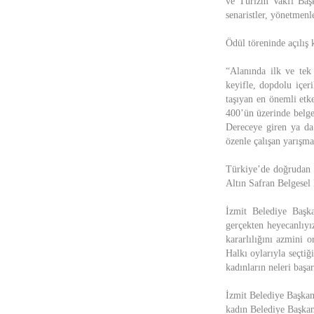
ve Turizm Vakfı Başk
senaristler, yönetmenle
Ödül töreninde açılış
“Alanında ilk ve tek
keyifle, dopdolu içeri
taşıyan en önemli etk
400’ün üzerinde belges
Dereceye giren ya da
özenle çalışan yarışma
Türkiye’de doğrudan s
Altın Safran Belgesel 
İzmit Belediye Başk
gerçekten heyecanlıyı
kararlılığını azmini 
Halkı oylarıyla seçti
kadınların neleri baş
İzmit Belediye Başkan
kadın Belediye Başkanı