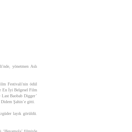
li'nde, yönetmen Aslı
ilm Festivali'nin ödül
e En İyi Belgesel Film
e Last Baobab Digger’
 Didem Şahin’e gitti.
Ergüder layık görüldü.
ü ‘Heyamola’ filmiyle