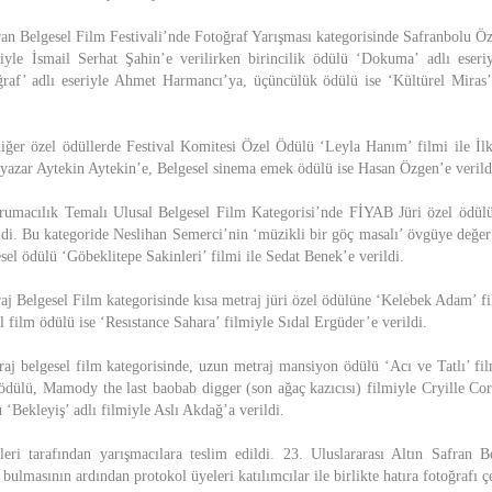
fran Belgesel Film Festivali’nde Fotoğraf Yarışması kategorisinde Safranbolu Ö
riyle İsmail Serhat Şahin’e verilirken birincilik ödülü ‘Dokuma’ adlı eseri
ğraf’ adlı eseriyle Ahmet Harmancı’ya, üçüncülük ödülü ise ‘Kültürel Miras
iğer özel ödüllerde Festival Komitesi Özel Ödülü ‘Leyla Hanım’ filmi ile İlk
azar Aytekin Aytekin’e, Belgesel sinema emek ödülü ise Hasan Özgen’e verild
rumacılık Temalı Ulusal Belgesel Film Kategorisi’nde FİYAB Jüri özel ödülü
di. Bu kategoride Neslihan Semerci’nin ‘müzikli bir göç masalı’ övgüye değer
sel ödülü ‘Göbeklitepe Sakinleri’ filmi ile Sedat Benek’e verildi.
raj Belgesel Film kategorisinde kısa metraj jüri özel ödülüne ‘Kelebek Adam’ f
el film ödülü ise ‘Resıstance Sahara’ filmiyle Sıdal Ergüder’e verildi.
raj belgesel film kategorisinde, uzun metraj mansiyon ödülü ‘Acı ve Tatlı’ fi
 ödülü, Mamody the last baobab digger (son ağaç kazıcısı) filmiyle Cryille Co
ü ‘Bekleyiş’ adlı filmiyle Aslı Akdağ’a verildi.
eri tarafından yarışmacılara teslim edildi. 23. Uluslararası Altın Safran B
 bulmasının ardından protokol üyeleri katılımcılar ile birlikte hatıra fotoğrafı ç