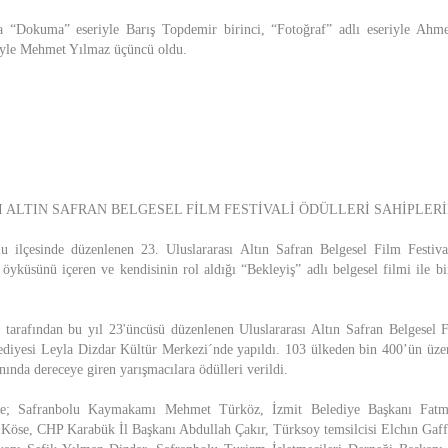
a “Dokuma” eseriyle Barış Topdemir birinci, “Fotoğraf” adlı eseriyle Ahm
riyle Mehmet Yılmaz üçüncü oldu.
I ALTIN SAFRAN BELGESEL FİLM FESTİVALİ ÖDÜLLERİ SAHİPLER
u ilçesinde düzenlenen 23. Uluslararası Altın Safran Belgesel Film Festiva
yküsünü içeren ve kendisinin rol aldığı “Bekleyiş” adlı belgesel filmi ile bi
 tarafından bu yıl 23'üncüsü düzenlenen Uluslararası Altın Safran Belgesel F
ediyesi Leyla Dizdar Kültür Merkezi´nde yapıldı. 103 ülkeden bin 400’ün üze
anında dereceye giren yarışmacılara ödülleri verildi.
ine; Safranbolu Kaymakamı Mehmet Türköz, İzmit Belediye Başkanı Fat
 Köse, CHP Karabük İl Başkanı Abdullah Çakır, Türksoy temsilcisi Elchın Gaff