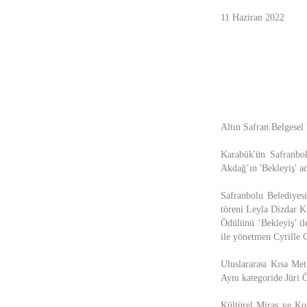
11 Haziran 2022
Altın Safran Belgesel 
Karabük'ün Safranbol
Akdağ’ın 'Bekleyiş' ad
Safranbolu Belediyesi
töreni Leyla Dizdar K
Ödülünü ‘Bekleyiş’ i
ile yönetmen Cyrille 
Uluslararası Kısa Met
Aynı kategoride Jüri 
Kültürel Miras ve Ko