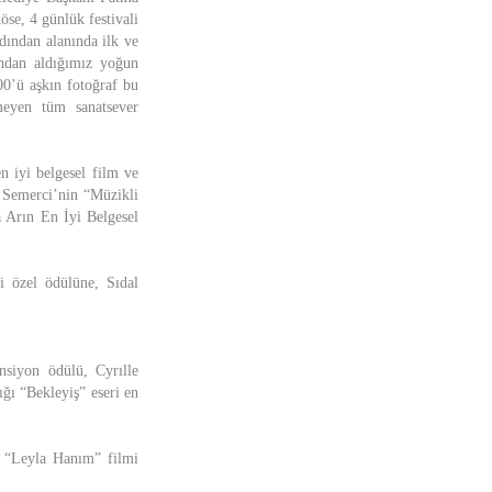
öse, 4 günlük festivali
dından alanında ilk ve
ndan aldığımız yoğun
00’ü aşkın fotoğraf bu
meyen tüm sanatsever
n iyi belgesel film ve
n Semerci’nin “Müzikli
 Arın En İyi Belgesel
i özel ödülüne, Sıdal
nsiyon ödülü, Cyrılle
ğı “Bekleyiş” eseri en
 “Leyla Hanım” filmi