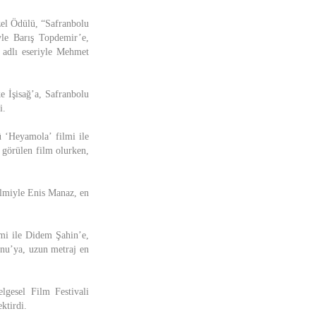
zel Ödülü, “Safranbolu
yle Barış Topdemir’e,
’ adlı eseriyle Mehmet
e İşisağ’a, Safranbolu
i.
 ‘Heyamola’ filmi ile
 görülen film olurken,
ilmiyle Enis Manaz, en
lmi ile Didem Şahin’e,
rnu’ya, uzun metraj en
elgesel Film Festivali
ektirdi.