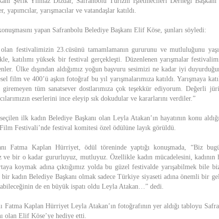
anı Şefik Yılmaz Dizdar, Safranbolu Turizm İşletmecileri Derneği Başkan
r, yapımcılar, yarışmacılar ve vatandaşlar katıldı.
 konuşmasını yapan Safranbolu Belediye Başkanı Elif Köse, şunları söyledi:
 olan festivalimizin 23.cüsünü tamamlamanın gururunu ve mutluluğunu yaş
kle, katılımı yüksek bir festival gerçekleşti. Düzenlenen yarışmalar festivalim
enler. Ülke dışından aldığımız yoğun başvuru sesimizi ne kadar iyi duyurduğ
el film ve 400’ü aşkın fotoğraf bu yıl yarışmalarımıza katıldı. Yarışmaya katı
 giremeyen tüm sanatsever dostlarımıza çok teşekkür ediyorum. Değerli jüri 
cılarımızın eserlerini ince eleyip sık dokudular ve kararlarını verdiler.”
eçilen ilk kadın Belediye Başkanı olan Leyla Atakan’ın hayatının konu aldığı
Film Festivali’nde festival komitesi özel ödülüne layık görüldü.
anı Fatma Kaplan Hürriyet, ödül töreninde yaptığı konuşmada, “Biz bugün
z ve bir o kadar gururluyuz, mutluyuz. Özellikle kadın mücadelesini, kadının h
ortaya koymak adına çıktığımız yolda bu güzel festivalde yarışabilmek bile bi
ği bir kadın Belediye Başkanı olmak sadece Türkiye siyaseti adına önemli bir ge
arabileceğinin de en büyük ispatı oldu Leyla Atakan…” dedi.
ı Fatma Kaplan Hürriyet Leyla Atakan’ın fotoğrafının yer aldığı tabloyu Safra
 olan Elif Köse’ye hediye etti.