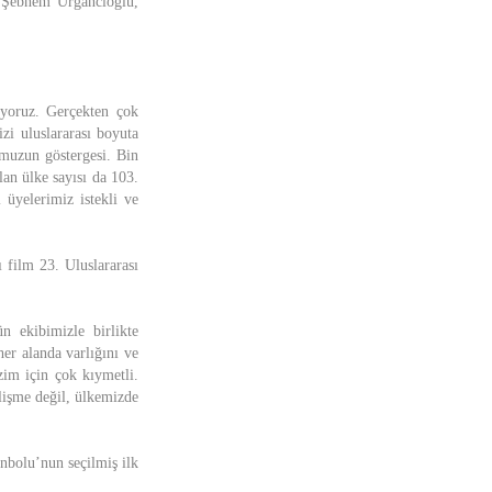
ı Şebnem Urgancıoğlu,
ıyoruz. Gerçekten çok
izi uluslararası boyuta
umuzun göstergesi. Bin
lan ülke sayısı da 103.
üyelerimiz istekli ve
 film 23. Uluslararası
 ekibimizle birlikte
er alanda varlığını ve
zim için çok kıymetli.
lişme değil, ülkemizde
nbolu’nun seçilmiş ilk