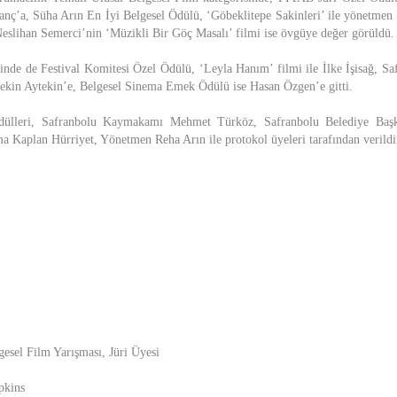
ç’a, Süha Arın En İyi Belgesel Ödülü, ‘Göbeklitepe Sakinleri’ ile yönetmen 
slihan Semerci’nin ‘Müzikli Bir Göç Masalı’ filmi ise övgüye değer görüldü.
sinde de Festival Komitesi Özel Ödülü, ‘Leyla Hanım’ filmi ile İlke İşisağ, 
ekin Aytekin’e, Belgesel Sinema Emek Ödülü ise Hasan Özgen’e gitti.
ödülleri, Safranbolu Kaymakamı Mehmet Türköz, Safranbolu Belediye Başk
a Kaplan Hürriyet, Yönetmen Reha Arın ile protokol üyeleri tarafından verildi
gesel Film Yarışması, Jüri Üyesi
pkins