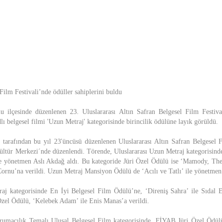
Film Festivali’nde ödüller sahiplerini buldu
u ilçesinde düzenlenen 23. Uluslararası Altın Safran Belgesel Film Festiva
lı belgesel filmi 'Uzun Metraj' kategorisinde birincilik ödülüne layık görüldü.
 tarafından bu yıl 23'üncüsü düzenlenen Uluslararası Altın Safran Belgesel F
ültür Merkezi´nde düzenlendi. Törende, Uluslararası Uzun Metraj kategorisind
le yönetmen Aslı Akdağ aldı. Bu kategoride Jüri Özel Ödülü ise ‘Mamody, Th
Cornu’na verildi. Uzun Metraj Mansiyon Ödülü de ‘Acılı ve Tatlı’ ile yönetmen
raj kategorisinde En İyi Belgesel Film Ödülü’ne, ‘Direniş Sahra’ ile Sıdal 
Özel Ödülü, ‘Kelebek Adam’ ile Enis Manas’a verildi.
rumacılık Temalı Ulusal Belgesel Film kategorisinde, FİYAB Jüri Özel Ödül