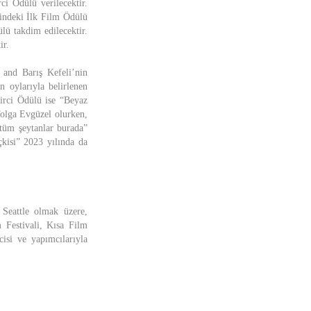
ci Ödülü verilecektir.
rindeki İlk Film Ödülü
lü takdim edilecektir.
ir.
and Barış Kefeli’nin
n oylarıyla belirlenen
yirci Ödülü ise “Beyaz
Tolga Evgüzel olurken,
tüm şeytanlar burada”
çkisi” 2023 yılında da
a Seattle olmak üzere,
 Festivali, Kısa Film
cisi ve yapımcılarıyla