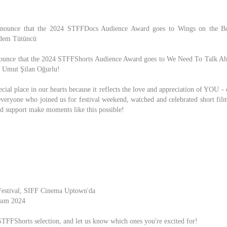
announce that the 2024 STFFDocs Audience Award goes to Wings on the Bor
idem Tütüncü
nnounce that the 2024 STFFShorts Audience Award goes to We Need To Talk Abo
d Umut Şilan Oğurlu!
cial place in our hearts because it reflects the love and appreciation of YOU 
veryone who joined us for festival weekend, watched and celebrated short film
nd support make moments like this possible!
 Festival, SIFF Cinema Uptown'da
sım 2024
 STFFShorts selection, and let us know which ones you're excited for!