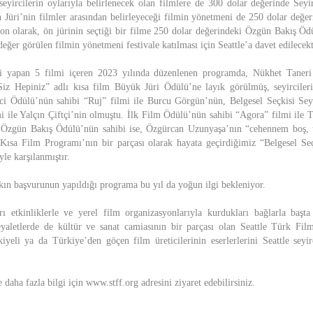
 seyircilerin oylarıyla belirlenecek olan filmlere de 300 dolar değerinde Seyir
n Jüri’nin filmler arasından belirleyeceği filmin yönetmeni de 250 dolar değe
 Son olarak, ön jürinin seçtiği bir filme 250 dolar değerindeki Özgün Bakış Ödü
ğer görülen filmin yönetmeni festivale katılması için Seattle’a davet edilecekt
i yapan 5 filmi içeren 2023 yılında düzenlenen programda, Nükhet Taneri 
iz Hepiniz” adlı kısa film Büyük Jüri Ödülü’ne layık görülmüş, seyircileri
rci Ödülü’nün sahibi “Ruj” filmi ile Burcu Görgün’nün, Belgesel Seçkisi Se
i ile Yalçın Çiftçi’nin olmuştu. İlk Film Ödülü’nün sahibi “Agora” filmi ile 
ız Özgün Bakış Ödülü’nün sahibi ise, Özgürcan Uzunyaşa’nın “cehennem boş, 
 Kısa Film Programı’nın bir parçası olarak hayata geçirdiğimiz “Belgesel Se
iyle karşılanmıştır.
kın başvurunun yapıldığı programa bu yıl da yoğun ilgi bekleniyor.
ı etkinliklerle ve yerel film organizasyonlarıyla kurdukları bağlarla başt
yaletlerde de kültür ve sanat camiasının bir parçası olan Seattle Türk Film
yeli ya da Türkiye’den göçen film üreticilerinin eserlerlerini Seattle seyir
daha fazla bilgi için www.stff.org adresini ziyaret edebilirsiniz.