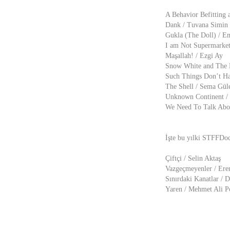
A Behavior Befitting 
Dank / Tuvana Simin
Gukla (The Doll) / E
I am Not Supermarke
Maşallah! / Ezgi Ay
Snow White and The 
Such Things Don’t Ha
The Shell / Sema Gül
Unknown Continent /
We Need To Talk Abou
İşte bu yılki STFFDoc
Çiftçi / Selin Aktaş
Vazgeçmeyenler / Ere
Sınırdaki Kanatlar /
Yaren / Mehmet Ali P