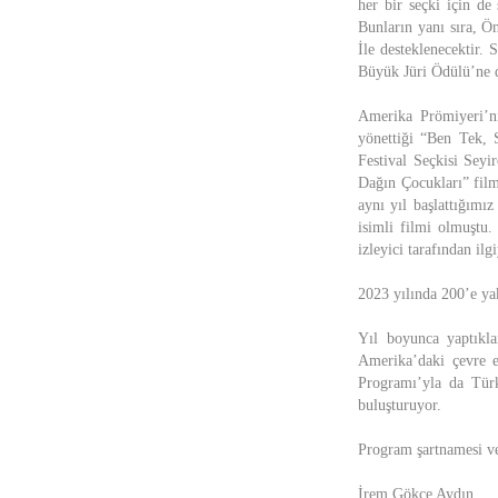
her bir seçki için de
Bunların yanı sıra, Ö
İle desteklenecektir.
Büyük Jüri Ödülü’ne de
Amerika Prömiyeri’n
yönettiği “Ben Tek, S
Festival Seçkisi Seyi
Dağın Çocukları” film
aynı yıl başlattığım
isimli filmi olmuştu.
izleyici tarafından ilg
2023 yılında 200’e ya
Yıl boyunca yaptıklar
Amerika’daki çevre e
Programı’yla da Türki
buluşturuyor.
Program şartnamesi ve 
İrem Gökçe Aydın