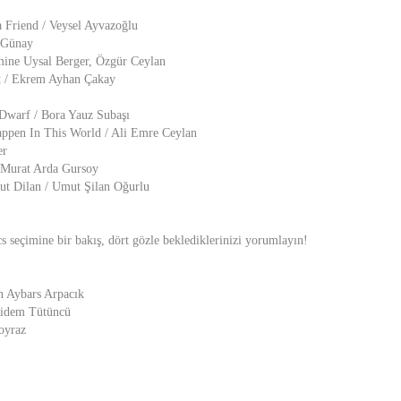
a Friend / Veysel Ayvazoğlu
 Günay
mine Uysal Berger, Özgür Ceylan
t / Ekrem Ayhan Çakay
Dwarf / Bora Yauz Subaşı
ppen In This World / Ali Emre Ceylan
er
 Murat Arda Gursoy
t Dilan / Umut Şilan Oğurlu
s seçimine bir bakış, dört gözle beklediklerinizi yorumlayın!
n Aybars Arpacık
 Didem Tütüncü
oyraz