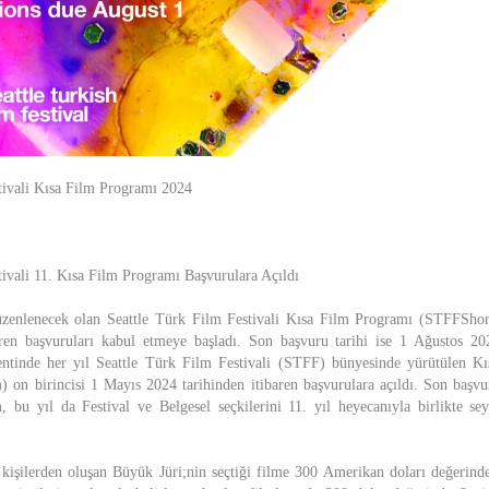
tivali Kısa Film Programı 2024
tivali 11. Kısa Film Programı Başvurulara Açıldı
düzenlenecek olan Seattle Türk Film Festivali Kısa Film Programı (STFFSho
baren başvuruları kabul etmeye başladı. Son başvuru tarihi ise 1 Ağustos
entinde her yıl Seattle Türk Film Festivali (STFF) bünyesinde yürütülen K
on birincisi 1 Mayıs 2024 tarihinden itibaren başvurulara açıldı. Son başvu
bu yıl da Festival ve Belgesel seçkilerini 11. yıl heyecanıyla birlikte sey
kişilerden oluşan Büyük Jüri;nin seçtiği filme 300 Amerikan doları değerind