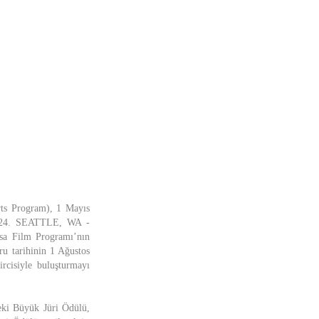
rts Program), 1 Mayıs
 2024. SEATTLE, WA -
ısa Film Programı’nın
ru tarihinin 1 Ağustos
ircisiyle buluşturmayı
eki Büyük Jüri Ödülü,