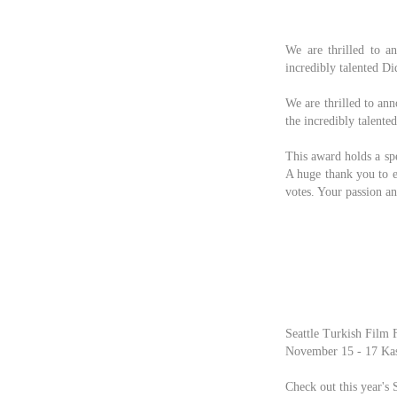
We are thrilled to 
incredibly talented D
We are thrilled to a
the incredibly talente
This award holds a spe
A huge thank you to e
votes. Your passion a
Seattle Turkish Film
November 15 - 17 Ka
Check out this year's