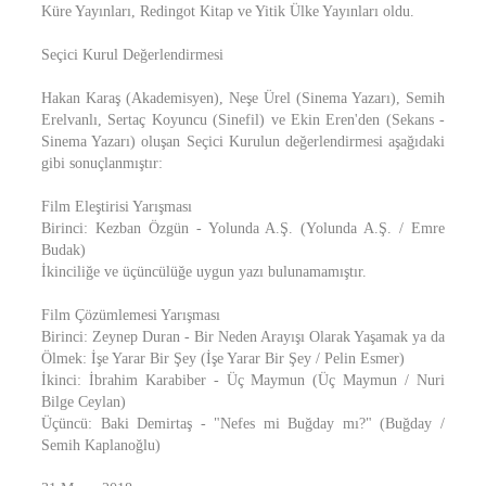
Küre Yayınları, Redingot Kitap ve Yitik Ülke Yayınları oldu.
Seçici Kurul Değerlendirmesi
Hakan Karaş (Akademisyen), Neşe Ürel (Sinema Yazarı), Semih
Erelvanlı, Sertaç Koyuncu (Sinefil) ve Ekin Eren'den (Sekans -
Sinema Yazarı) oluşan Seçici Kurulun değerlendirmesi aşağıdaki
gibi sonuçlanmıştır:
Film Eleştirisi Yarışması
Birinci: Kezban Özgün - Yolunda A.Ş. (Yolunda A.Ş. / Emre
Budak)
İkinciliğe ve üçüncülüğe uygun yazı bulunamamıştır.
Film Çözümlemesi Yarışması
Birinci: Zeynep Duran - Bir Neden Arayışı Olarak Yaşamak ya da
Ölmek: İşe Yarar Bir Şey (İşe Yarar Bir Şey / Pelin Esmer)
İkinci: İbrahim Karabiber - Üç Maymun (Üç Maymun / Nuri
Bilge Ceylan)
Üçüncü: Baki Demirtaş - "Nefes mi Buğday mı?" (Buğday /
Semih Kaplanoğlu)