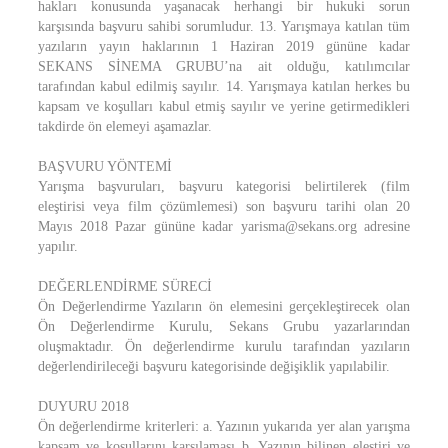
hakları konusunda yaşanacak herhangi bir hukuki sorun
karşısında başvuru sahibi sorumludur. 13. Yarışmaya katılan tüm
yazıların yayın haklarının 1 Haziran 2019 gününe kadar
SEKANS SİNEMA GRUBU’na ait olduğu, katılımcılar
tarafından kabul edilmiş sayılır. 14. Yarışmaya katılan herkes bu
kapsam ve koşulları kabul etmiş sayılır ve yerine getirmedikleri
takdirde ön elemeyi aşamazlar.
BAŞVURU YÖNTEMİ
Yarışma başvuruları, başvuru kategorisi belirtilerek (film
eleştirisi veya film çözümlemesi) son başvuru tarihi olan 20
Mayıs 2018 Pazar gününe kadar yarisma@sekans.org adresine
yapılır.
DEĞERLENDİRME SÜRECİ
Ön Değerlendirme Yazıların ön elemesini gerçekleştirecek olan
Ön Değerlendirme Kurulu, Sekans Grubu yazarlarından
oluşmaktadır. Ön değerlendirme kurulu tarafından yazıların
değerlendirileceği başvuru kategorisinde değişiklik yapılabilir.
DUYURU 2018
Ön değerlendirme kriterleri: a. Yazının yukarıda yer alan yarışma
kapsam ve koşullarını karşılaması b. Yazının bilinen eleştiri ve