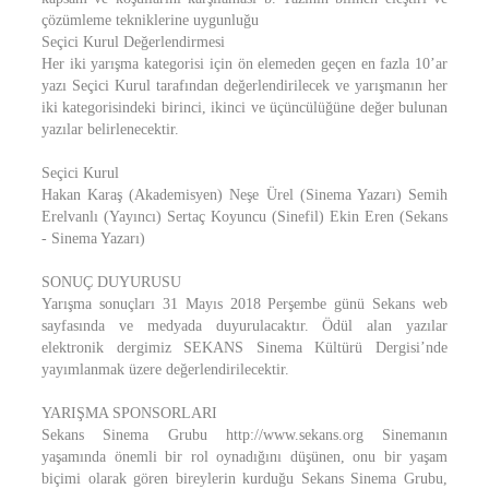
çözümleme tekniklerine uygunluğu
Seçici Kurul Değerlendirmesi
Her iki yarışma kategorisi için ön elemeden geçen en fazla 10’ar
yazı Seçici Kurul tarafından değerlendirilecek ve yarışmanın her
iki kategorisindeki birinci, ikinci ve üçüncülüğüne değer bulunan
yazılar belirlenecektir.
Seçici Kurul
Hakan Karaş (Akademisyen) Neşe Ürel (Sinema Yazarı) Semih
Erelvanlı (Yayıncı) Sertaç Koyuncu (Sinefil) Ekin Eren (Sekans
- Sinema Yazarı)
SONUÇ DUYURUSU
Yarışma sonuçları 31 Mayıs 2018 Perşembe günü Sekans web
sayfasında ve medyada duyurulacaktır. Ödül alan yazılar
elektronik dergimiz SEKANS Sinema Kültürü Dergisi’nde
yayımlanmak üzere değerlendirilecektir.
YARIŞMA SPONSORLARI
Sekans Sinema Grubu http://www.sekans.org Sinemanın
yaşamında önemli bir rol oynadığını düşünen, onu bir yaşam
biçimi olarak gören bireylerin kurduğu Sekans Sinema Grubu,