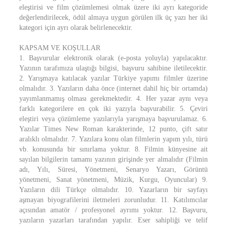
eleştirisi ve film çözümlemesi olmak üzere iki ayrı kategoride
değerlendirilecek, ödül almaya uygun görülen ilk üç yazı her iki
kategori için ayrı olarak belirlenecektir.
KAPSAM VE KOŞULLAR
1. Başvurular elektronik olarak (e-posta yoluyla) yapılacaktır.
Yazının tarafımıza ulaştığı bilgisi, başvuru sahibine iletilecektir.
2. Yarışmaya katılacak yazılar Türkiye yapımı filmler üzerine
olmalıdır. 3. Yazıların daha önce (internet dahil hiç bir ortamda)
yayımlanmamış olması gerekmektedir. 4. Her yazar aynı veya
farklı kategorilere en çok iki yazıyla başvurabilir. 5. Çeviri
eleştiri veya çözümleme yazılarıyla yarışmaya başvurulamaz. 6.
Yazılar Times New Roman karakterinde, 12 punto, çift satır
aralıklı olmalıdır. 7. Yazılara konu olan filmlerin yapım yılı, türü
vb. konusunda bir sınırlama yoktur. 8. Filmin künyesine ait
sayılan bilgilerin tamamı yazının girişinde yer almalıdır (Filmin
adı, Yılı, Süresi, Yönetmeni, Senaryo Yazarı, Görüntü
yönetmeni, Sanat yönetmeni, Müzik, Kurgu, Oyuncular) 9.
Yazıların dili Türkçe olmalıdır. 10. Yazarların bir sayfayı
aşmayan biyografilerini iletmeleri zorunludur. 11. Katılımcılar
açısından amatör / profesyonel ayrımı yoktur. 12. Başvuru,
yazıların yazarları tarafından yapılır. Eser sahipliği ve telif