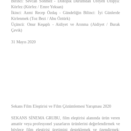
Birinci: Sevcan Sönmez - Distopik Durumdan Üreyen Ütopya:
Körfez (Körfez / Emre Yeksan)
İkinci: Azmi Recep Özdaş - Gündeliğin Bilinci: İyi Günlerde
Kirlenmek (Toz Bezi / Ahu Öztürk)
Üçüncü: Onur Keşaplı - Aidiyet ve Arınma (Aidiyet / Burak
Çevik)
31 Mayıs 2020
Sekans Film Eleştirisi ve Film Çözümlemesi Yarışması 2020
SEKANS SİNEMA GRUBU, film eleştirisi alanında ürün veren
amatör veya profesyonel yazarların ürünlerini değerlendirmek ve
böylece film eleştirisi üretimini desteklemek ve özendirmek;