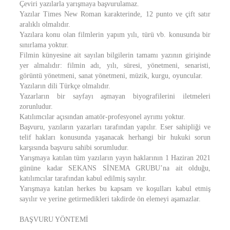
Çeviri yazılarla yarışmaya başvurulamaz.
Yazılar Times New Roman karakterinde, 12 punto ve çift satır
aralıklı olmalıdır.
Yazılara konu olan filmlerin yapım yılı, türü vb. konusunda bir
sınırlama yoktur.
Filmin künyesine ait sayılan bilgilerin tamamı yazının girişinde
yer almalıdır: filmin adı, yılı, süresi, yönetmeni, senaristi,
görüntü yönetmeni, sanat yönetmeni, müzik, kurgu, oyuncular.
Yazıların dili Türkçe olmalıdır.
Yazarların bir sayfayı aşmayan biyografilerini iletmeleri
zorunludur.
Katılımcılar açısından amatör-profesyonel ayrımı yoktur.
Başvuru, yazıların yazarları tarafından yapılır. Eser sahipliği ve
telif hakları konusunda yaşanacak herhangi bir hukuki sorun
karşısında başvuru sahibi sorumludur.
Yarışmaya katılan tüm yazıların yayın haklarının 1 Haziran 2021
gününe kadar SEKANS SİNEMA GRUBU’na ait olduğu,
katılımcılar tarafından kabul edilmiş sayılır.
Yarışmaya katılan herkes bu kapsam ve koşulları kabul etmiş
sayılır ve yerine getirmedikleri takdirde ön elemeyi aşamazlar.
BAŞVURU YÖNTEMİ