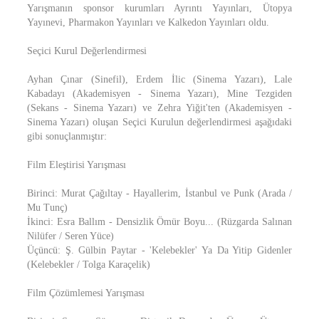
Yarışmanın sponsor kurumları Ayrıntı Yayınları, Ütopya
Yayınevi, Pharmakon Yayınları ve Kalkedon Yayınları oldu.
Seçici Kurul Değerlendirmesi
Ayhan Çınar (Sinefil), Erdem İlic (Sinema Yazarı), Lale
Kabadayı (Akademisyen - Sinema Yazarı), Mine Tezgiden
(Sekans - Sinema Yazarı) ve Zehra Yiğit'ten (Akademisyen -
Sinema Yazarı) oluşan Seçici Kurulun değerlendirmesi aşağıdaki
gibi sonuçlanmıştır:
Film Eleştirisi Yarışması
Birinci: Murat Çağıltay - Hayallerim, İstanbul ve Punk (Arada /
Mu Tunç)
İkinci: Esra Ballım - Densizlik Ömür Boyu... (Rüzgarda Salınan
Nilüfer / Seren Yüce)
Üçüncü: Ş. Gülbin Paytar - 'Kelebekler' Ya Da Yitip Gidenler
(Kelebekler / Tolga Karaçelik)
Film Çözümlemesi Yarışması