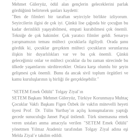
Mehmet Güleryüz, ödül alan gençlerin geleceklerini parlak
gördüğünü belirterek şunları kaydetti:
"Ben de filmleri bir taraftan seyirciyle birlikte izliyorum.
Seyircilerin ilgisi de çok iyi. Çünkü lise çağında bir çocuğun bu
kadar derinlikli yaşayabilmesi, empati kurabilmesi çok önemli.
Tekniğe de çok hakimler. Çok yaratıcı filmler geldi. Senaryo
yarışmamızın teması mülteci çocuklarla ilgiliydi. Orada şunu
gördük ki, çocuklar gerçekten mülteci çocukların sorunlarına
ilişkin bir duyarlılıkları var ve bu çok önemli. Çünkü
geleceğimiz onlar ve mülteci çocuklar da bu zaman sürecinde bu
ülkede yaşamlarını sürdürecekler. Onlara karşı olumlu bir şeyin
gelişmesi çok önemli. Bunu da ancak sivil toplum örgütleri ve
kamu kuruluşlarının iş birliği ile gerçekleşebilir."
"SETEM Emek Ödülü" Tolgay Ziyal’ın
SETEM Başkanı Mehmet Güleryüz, Türkiye Korunmaya Muhtaç
Çocuklar Vakfı Başkanı Figen Özbek ile vakfın mütevelli heyeti
üyesi Prof. Dr. Tülin Yurtbay’ın açılış konuşmalarını yaptığı
gecede sunuculuğu Janset Paçal üstlendi. Türk sinemasına emek
veren ustaları anma amacıyla verilen "SETEM Emek Ödülü"
yönetmen Yılmaz Atadeniz tarafından Tolgay Ziyal adına eşi
Melda Ziyal’e takdim edildi.