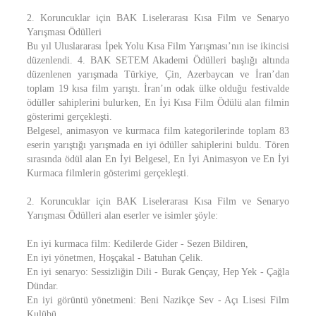
2. Koruncuklar için BAK Liselerarası Kısa Film ve Senaryo
Yarışması Ödülleri
Bu yıl Uluslararası İpek Yolu Kısa Film Yarışması’nın ise ikincisi
düzenlendi. 4. BAK SETEM Akademi Ödülleri başlığı altında
düzenlenen yarışmada Türkiye, Çin, Azerbaycan ve İran’dan
toplam 19 kısa film yarıştı. İran’ın odak ülke olduğu festivalde
ödüller sahiplerini bulurken, En İyi Kısa Film Ödülü alan filmin
gösterimi gerçekleşti.
Belgesel, animasyon ve kurmaca film kategorilerinde toplam 83
eserin yarıştığı yarışmada en iyi ödüller sahiplerini buldu. Tören
sırasında ödül alan En İyi Belgesel, En İyi Animasyon ve En İyi
Kurmaca filmlerin gösterimi gerçekleşti.
2. Koruncuklar için BAK Liselerarası Kısa Film ve Senaryo
Yarışması Ödülleri alan eserler ve isimler şöyle:
En iyi kurmaca film: Kedilerde Gider - Sezen Bildiren,
En iyi yönetmen, Hoşçakal - Batuhan Çelik.
En iyi senaryo: Sessizliğin Dili - Burak Gençay, Hep Yek - Çağla
Dündar.
En iyi görüntü yönetmeni: Beni Nazikçe Sev - Açı Lisesi Film
Kulübü.