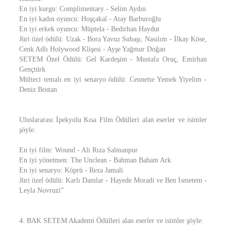
En iyi kurgu: Complimentary - Selim Aydın
En iyi kadın oyuncu: Hoşçakal - Atay Barburoğlu
En iyi erkek oyuncu: Müptela - Bedirhan Haydut
Jüri özel ödülü: Uzak - Bora Yavuz Subaşı, Nasılım - İlkay Köse,
Cenk Adlı Holywood Klişesi - Ayşe Yağmur Doğan
SETEM Özel Ödülü: Gel Kardeşim - Mustafa Oruç, Emirhan
Gençtürk
Mülteci temalı en iyi senaryo ödülü: Cennette Yemek Yiyelim -
Deniz Bostan
Uluslararası İpekyolu Kısa Film Ödülleri alan eserler ve isimler
şöyle:
En iyi film: Wound - Ali Rıza Salmanpur
En iyi yönetmen: The Unclean - Bahman Baham Ark
En iyi senaryo: Köprü - Reza Jamali
Jüri özel ödülü: Karlı Damlar - Hayede Moradi ve Ben İsmetem -
Leyla Novruzi”
4. BAK SETEM Akademi Ödülleri alan eserler ve isimler şöyle: