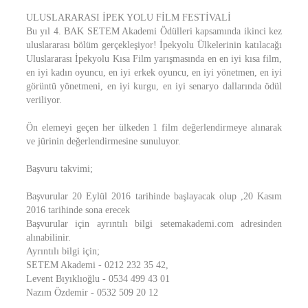
ULUSLARARASI İPEK YOLU FİLM FESTİVALİ
Bu yıl 4. BAK SETEM Akademi Ödülleri kapsamında ikinci kez
uluslararası bölüm gerçekleşiyor! İpekyolu Ülkelerinin katılacağı
Uluslararası İpekyolu Kısa Film yarışmasında en en iyi kısa film,
en iyi kadın oyuncu, en iyi erkek oyuncu, en iyi yönetmen, en iyi
görüntü yönetmeni, en iyi kurgu, en iyi senaryo dallarında ödül
veriliyor.
Ön elemeyi geçen her ülkeden 1 film değerlendirmeye alınarak
ve jürinin değerlendirmesine sunuluyor.
Başvuru takvimi;
Başvurular 20 Eylül 2016 tarihinde başlayacak olup ,20 Kasım
2016 tarihinde sona erecek
Başvurular için ayrıntılı bilgi setemakademi.com adresinden
alınabilinir.
Ayrıntılı bilgi için;
SETEM Akademi - 0212 232 35 42,
Levent Bıyıklıoğlu - 0534 499 43 01
Nazım Özdemir - 0532 509 20 12