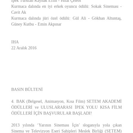
İpek Türktan Kaynak Eflin - Hilal Çelebi
Kurmaca dalında en iyi erkek oyuncu ödülü: Sokak Sineması -
Cavit Ak
Kurmaca dalında jüri özel ödülü: Gül Ali - Gökhan Altuntaş,
Güney Kutbu - Emin Akpınar
IHA
22 Aralık 2016
BASIN BÜLTENİ
4. BAK (Belgesel, Animasyon, Kısa Film) SETEM AKADEMİ
ÖDÜLLERİ ve ULUSLARARASI İPEK YOLU KISA FİLM
ÖDÜLLERİ İÇİN BAŞVURULAR BAŞLADI!
2013 yılında ‘Yarının Sineması İçin’ sloganıyla yola çıkan
Sinema ve Televizyon Eseri Sahipleri Meslek Birliği (SETEM)