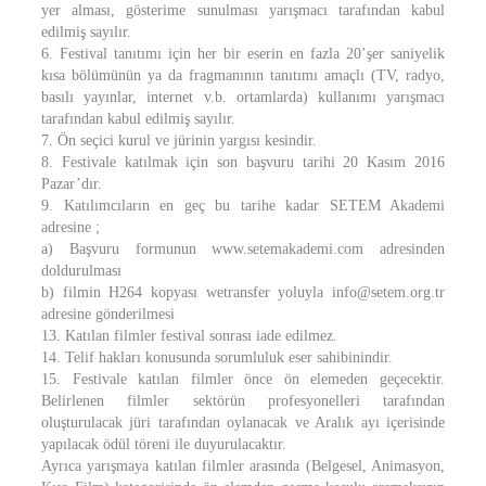
yer alması, gösterime sunulması yarışmacı tarafından kabul
edilmiş sayılır.
6. Festival tanıtımı için her bir eserin en fazla 20’şer saniyelik
kısa bölümünün ya da fragmanının tanıtımı amaçlı (TV, radyo,
basılı yayınlar, internet v.b. ortamlarda) kullanımı yarışmacı
tarafından kabul edilmiş sayılır.
7. Ön seçici kurul ve jürinin yargısı kesindir.
8. Festivale katılmak için son başvuru tarihi 20 Kasım 2016
Pazar’dır.
9. Katılımcıların en geç bu tarihe kadar SETEM Akademi
adresine ;
a) Başvuru formunun www.setemakademi.com adresinden
doldurulması
b) filmin H264 kopyası wetransfer yoluyla info@setem.org.tr
adresine gönderilmesi
13. Katılan filmler festival sonrası iade edilmez.
14. Telif hakları konusunda sorumluluk eser sahibinindir.
15. Festivale katılan filmler önce ön elemeden geçecektir.
Belirlenen filmler sektörün profesyonelleri tarafından
oluşturulacak jüri tarafından oylanacak ve Aralık ayı içerisinde
yapılacak ödül töreni ile duyurulacaktır.
Ayrıca yarışmaya katılan filmler arasında (Belgesel, Animasyon,