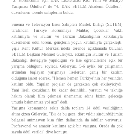
"2. Koruncuklar için BAK Liselerarası Kısa Film ve Senaryo
Yarışması Ödülleri" ile "4. BAK SETEM Akademi Ödülleri",
düzenlenen törenle sahiplerini buldu.
Sinema ve Televizyon Eseri Sahipleri Meslek Birliği (SETEM)
tarafından Türkiye Korunmaya Muhtaç Çocuklar Vakfı
katılımıyla ve Kültür ve Turizm Bakanlığının katkılarıyla
düzenlenen ödül töreni, gençlerin yoğun katılımıyla gerçekleşti.
Şişli Kent Kültür Merkezi’ndeki törende açıklamada bulunan
SETEM Başkanı Mehmet Güleryüz, etkinliğin Kültür ve Turizm
Bakanlığı desteğiyle yapıldığını ve lise öğrencilerine açık bir
yarışma olduğunu söyledi. Güleryüz, 5-6 aylık bir çalışmanın
ardından başlayan yarışmaya liselerden geniş bir katılım
olduğuna işaret ederek, "Hemen hemen Türkiye’nin her yerinden
katılım oldu. Yapılan projeler de gerçekten çok etkileyiciydi.
Yani liseli çocukların bu kadar derinlikli, yaratıcı ve tekniğe
hakim olarak film çekmesi sinemamız adına bizim geleceğe
umutla bakmamıza yol açtı" dedi.
Yarışma kapsamında sekiz dalda toplam 14 ödül verildiğinin
altını çizen Güleryüz, "Bir de bu gece, dört yıldır sürdürdüğümüz
belgesel animasyon kısa film dallarında da ödüller veriyoruz.
Profesyonel ve amatör katılıma açık bir yarışma. Orada da çok
sayıda ödül verildi" diye konuştu.