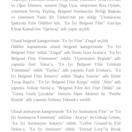
ve Oğuz Dönmez, senarist Özge Uyar, eleştirmen Rıza Oylum,
yönetmen Sevinç Yeşiltaş, Belgesel Sinemacılar Birliği Başkanı
ve yönetmen Yasin Ali Türkeri'nin yer aldığı "Uluslararası
İpekyolu Film Ödülleri"nde, "En İyi Belgesel Film" İran'dan
Ehsan Kamali'nin "Qarlavaj" adlı yapıtı seçildi.
Ulusal belgesel kategorisinde "En İyi Film" Zingal seçildi
Ödüller kapsamında ulusal belgesel kategorisinde "En İyi
Belgesel Film" ödülü "Zingal" adlı filmle İzzet Arslan'a, "En İyi
Belgesel Film Yönetmeni" ödülü "Uçurtmanın Peşinde" adlı
yapımla Anıl Tokur'a, "En İyi Belgesel Film Görüntü
Yönetmeni" ödülü "Yaylacı" adlı yapımla Fatih Ertekin'e, "En
İyi Belgesel Film Senaryo" ödülü "Başka Sınırlar" adlı filmle
Turap Başel'e, "En İyi Belgesel Film Kurgu" ödülü "Abla" adlı
yapımla Volkan Serdar'a, "Belgesel Film Jüri Özel Ödülü" ise
"Güneş Gözlü Çocuklar" filmiyle Alper Akdeniz ile "Pembe
Kimlik" adlı yapımla Tolunay Tekmek'e verildi.
Ulusal animasyon kategorisinde "En İyi Animasyon Film" ve "En
İyi Animasyon Yönetmeni" ödülüne "Avarya" ile Gökalp Gönen,
"En İyi Animasyon Senaryo" ödülü "Coffee Ground"la Elif
Dokur'a, "En İyi Animatör" ödülü "Eternal Loop"la Burak