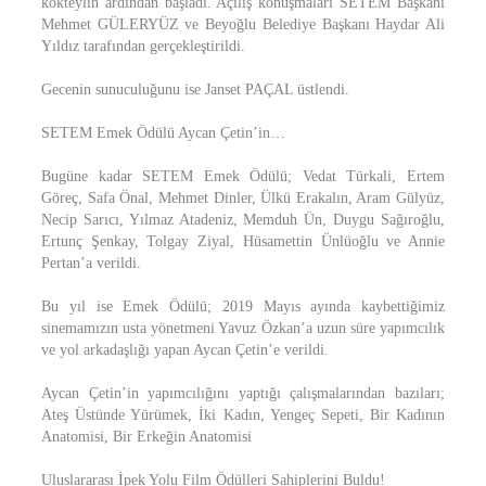
kokteylin ardından başladı. Açılış konuşmaları SETEM Başkanı
Mehmet GÜLERYÜZ ve Beyoğlu Belediye Başkanı Haydar Ali
Yıldız tarafından gerçekleştirildi.
Gecenin sunuculuğunu ise Janset PAÇAL üstlendi.
SETEM Emek Ödülü Aycan Çetin’in…
Bugüne kadar SETEM Emek Ödülü; Vedat Türkali, Ertem
Göreç, Safa Önal, Mehmet Dinler, Ülkü Erakalın, Aram Gülyüz,
Necip Sarıcı, Yılmaz Atadeniz, Memduh Ün, Duygu Sağıroğlu,
Ertunç Şenkay, Tolgay Ziyal, Hüsamettin Ünlüoğlu ve Annie
Pertan’a verildi.
Bu yıl ise Emek Ödülü; 2019 Mayıs ayında kaybettiğimiz
sinemamızın usta yönetmeni Yavuz Özkan’a uzun süre yapımcılık
ve yol arkadaşlığı yapan Aycan Çetin’e verildi.
Aycan Çetin’in yapımcılığını yaptığı çalışmalarından bazıları;
Ateş Üstünde Yürümek, İki Kadın, Yengeç Sepeti, Bir Kadının
Anatomisi, Bir Erkeğin Anatomisi
Uluslararası İpek Yolu Film Ödülleri Sahiplerini Buldu!