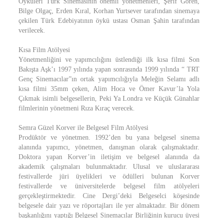
Öyküleri Türk Sinemasının önemli yönetmenleri, Şerif Gören,
Bilge Olgaç, Erden Kıral, Korhan Yurtsever tarafından sinemaya
çekilen Türk Edebiyatının öykü ustası Osman Şahin tarafından
verilecek.
Kısa Film Atölyesi
Yönetmenliğini ve yapımcılığını üstlendiği ilk kısa filmi Son
Bakışta Aşk’ı 1997 yılında yapan sonrasında 1999 yılında “ TRT
Genç Sinemacılar”ın ortak yapımcılığıyla Meleğin Selamı adlı
kısa filmi 35mm çeken, Alim Hoca ve Ömer Kavur’la Yola
Çıkmak isimli belgesellerin, Peki Ya Londra ve Küçük Günahlar
filmlerinin yönetmeni Rıza Kıraç verecek.
Semra Güzel Korver ile Belgesel Film Atölyesi
Prodüktör ve yönetmen. 1992’den bu yana belgesel sinema
alanında yapımcı, yönetmen, danışman olarak çalışmaktadır.
Doktora yapan Korver’in iletişim ve belgesel alanında da
akademik çalışmaları bulunmaktadır. Ulusal ve uluslararası
festivallerde jüri üyelikleri ve ödülleri bulunan Korver
festivallerde ve üniversitelerde belgesel film atölyeleri
gerçekleştirmektedir. Cine Dergi’deki Belgeselci köşesinde
belgesele dair yazı ve röportajları ile yer almaktadır. Bir dönem
başkanlığını yaptığı Belgesel Sinemacılar Birliğinin kurucu üyesi