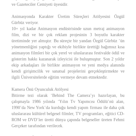
ve Gazeteciler Cemiyeti üyesidir.
Animasyonda Karakter Üretim Süreçleri Atölyesini Özgül
Gürbüz veriyor.
10+ yıl kadar Animasyon endüstrisinde uzun metraj animasyon
film, dizi ve bir çok reklam projesinin 3 boyutlu karakter
üretiminde yer almıştır. Bu süreçte bir yandan Özgül Gürbüz ‘ün
yönetmenliğini yaptığı ve ekibiyle birlikte ürettiği bağımsız kısa
animasyon filmleri bir çok yerel ve uluslararası festivalde ödül ve
gösterim hakkı kazanarak izleyicisi ile buluşmuştur. Son 2 yıldır
ekip arkadaşları ile birlikte animasyon ve yeni medya alanında
kendi girişimcilik ve sanatsal projelerini gerçekleştirmekte ve
ilgili Üniversitelerde eğitim vermeye devam etmektedir.
Kamera Önü Oyunculuk Atölyesi
Bitirme tezi olarak ‘Behind The Camera’yı hazırlayan, bu
çalışmayla 1986 yılında ‘Yılın Tv Yapımcısı Ödülü’nü alan,
1990’da New York’da kurduğu kendi yapım firması ile daha çok
uluslararası kültürel belgesel filmler, TV programları, eğitici CD-
ROM ve DVD’ler üretti dünya çapında belgeseller üreten Fehmi
Gerçeker tarafından verilecek.