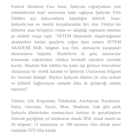
Festival Direktörü Feza Sınar; İpekyolu coğrafyasının yeni
yeteneklerinin keşif serüvenine katkı sağlayan İpekyolu Film
Ödülleri için müracaatların başladığını bildirdi. Sınar;
İpekyolu’nun en önemli kavşaklarından biri olan Türkiye’nin
kültürler arası birleştirici rolüne ev sahipliği yapmanın önemine
şu sözlerle vurgu yaptı: “SETEM bünyesinde oluşturduğumuz
akademilere katılan gençlerin yoğun ilgisi sonucu SETEM
AKADEMİ BAK, belgesel, kısa film, animasyon yarışmaları
düzenlemeye başladık. Diyebilirim ki genç sinemacılar
konusunda coğrafyamız oldukça bereketli topraklar üzerinde
kurulu. Akademi Bak ödülleri bu kadar ilgi görünce festivalimiz
uluslararası bir nitelik kazandı ve İpekyolu Uluslararası bölgesel
bir festivale dönüştü. Böylece İpekyolu ülkeleri ile olan tarihsel
ve kültürel bağlarımızın zamanla daha da gelişeceği umudu
taşıyoruz”.
Türkiye, Çin, Kırgızistan, Özbekistan, Azerbaycan, Kazakistan,
İtalya, Gürcistan, Suriye, Mısır, Hindistan, Irak gibi antik
İpekyolu ülkelerinden sinemacıların katılımı ile gerçekleştiren
festivale geçtiğimiz yıl uluslararası alanda 3058, ulusal alanda ise
94 belgesel, 13 animasyon ve 190 kurmaca film olmak üzere
toplamda 3355 film katıldı.