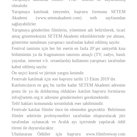
olmalıdır.
Yarışmaya katılmak isteyenler, başvuru formunu SETEM
Akademi (www.setemakademi.com) web sayfasından
sağlayabilirler.
Yarışmaya gönderilen filmlerin, yönetmen adı belirtilerek, ticari
amaç gözetmeksizin SETEM Akademi etkinliklerinde yer alması,
gösterime sunulması yarışmacı tarafından kabul edilmiş sayılır.
Festival tanıtımı için her bir eserin en fazla 20’şer saniyelik kısa
bölümünün ya da fragmanının tanıtımı amaçlı (TV, radyo, basılı
yayınlar, internet v.b. ortamlarda) kullanımı yarışmacı tarafından
kabul edilmiş sayılır.
Ön seçici kurul ve jürinin yargısı kesindir.
Festivale katılmak için son başvuru tarihi 13 Ekim 2019’dır.
Katılımcıların en geç bu tarihe kadar SETEM Akademi adresine
posta ile ya da doldurmuş oldukları katılım başvuru formlarını
info@setem.org.tr adresine göndermeleri gerekmektedir.
Telif hakları konusunda sorumluluk eser sahibinindir.
Festivale katılan filmler önce ön elemeden geçecektir. Belirlenen
filmler sektörün profesyonelleri tarafından oluşturulacak jüri
tarafından oylanacak ve Aralık ayı içerisinde yapılacak ödül
töreni ile duyurulacaktır.
Uluslararası Ödüller için başvuru www.filmfreeway.com