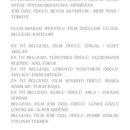
WITCH / PIYUSH SRIVASTAVA / HİNDİSTAN
JÜRİ ÖZEL ÖDÜLÜ: BETON AKVARYUM / MERT İNAN /
TÜRKİYE
ULUSLARARASI İPEKYOLU FİLM ÖDÜLLERİ ULUSAL
BELGESEL KATEGORİ
EN İYİ BELGESEL FİLM ÖDÜLÜ: ZİNGAL / İZZET
ARSLAN
EN İYİ BELGESEL YÖNETMEN ÖDÜLÜ: UÇURTMANIN
PEŞİNDE / ANIL TOKUR
EN İYİ BELGESEL GÖRÜNTÜ YÖNETMENİ ÖDÜLÜ:
YAYLACI / FATİH ERTEKİN
EN İYİ BELGESEL FİLM SENARYO ÖDÜLÜ: BAŞKA
SINIRLAR / TURAP BAŞEL
EN İYİ BELGESEL KURGU ÖDÜLÜ: ABLA / VOLKAN
SERDAR
BELGESEL FİLM JÜRİ ÖZEL ÖDÜLÜ: GÜNEŞ GÖZLÜ
ÇOCUKLAR / ALPER AKDENİZ
BELGESEL FİLM JÜRİ ÖZEL ÖDÜLÜ: PEMBE KİMLİK/
TOLUNAY TEKMEK