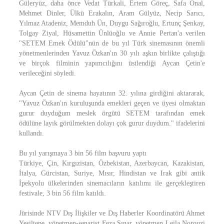
Güleryüz, daha önce Vedat Türkali, Ertem Göreç, Safa Önal,
Mehmet Dinler, Ülkü Erakalın, Aram Gülyüz, Necip Sarıcı,
Yılmaz Atadeniz, Memduh Ün, Duygu Sağıroğlu, Ertunç Şenkay,
Tolgay Ziyal, Hüsamettin Ünlüoğlu ve Annie Pertan'a verilen
"SETEM Emek Ödülü"nün de bu yıl Türk sinemasının önemli
yönetmenlerinden Yavuz Özkan'ın 30 yılı aşkın birlikte çalıştığı
ve birçok filminin yapımcılığını üstlendiği Aycan Çetin'e
verileceğini söyledi.
Aycan Çetin de sinema hayatının 32. yılına girdiğini aktararak,
"Yavuz Özkan'ın kuruluşunda emekleri geçen ve üyesi olmaktan
gurur duyduğum meslek örgütü SETEM tarafından emek
ödülüne layık görülmekten dolayı çok gurur duydum." ifadelerini
kullandı.
Bu yıl yarışmaya 3 bin 56 film başvuru yaptı
Türkiye, Çin, Kırgızistan, Özbekistan, Azerbaycan, Kazakistan,
İtalya, Gürcistan, Suriye, Mısır, Hindistan ve Irak gibi antik
İpekyolu ülkelerinden sinemacıların katılımı ile gerçekleştiren
festivale, 3 bin 56 film katıldı.
Jürisinde NTV Dış İlişkiler ve Dış Haberler Koordinatörü Ahmet
Yeşiltepe, yönetmen-senarist Feza Sınar, yönetmen Leila Norouzi