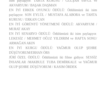
isim paylaşıyor. TAHTA KURUSU / GÜLŞAH YAVUZ ve
AKVARYUM / BAŞAK DAŞMAN
EN İYİ ERKEK OYUNCU ÖDÜLÜ: Ödülümüzü iki isim
paylaşıyor. SON EYLÜL / MUSTAFA ALABORA ve TAHTA
KURUSU / ERKAN CAN
EN İYİ GÖRÜNTÜ YÖNETMENİ ÖDÜLÜ: AKVARYUM /
MURAT AKAY
EN İYİ SENARYO ÖDÜLÜ: Ödülümüzü iki isim paylaşıyor.
LEKESİZ / MEHMET OĞUZ YILDIRIM ve HAFTA SONU/
ARMAĞAN AKIN
EN İYİ KURGU ÖDÜLÜ: YAĞMUR OLUP ŞEHRE
DÜŞÜYORUM/ERHAN ÖRS
JÜRİ ÖZEL ÖDÜLÜ: Ödülümüzü iki filme gidiyor. SESSİZ
İNSANLAR /MAKBULE TUBA DEMİRKALE ve YAĞMUR
OLUP ŞEHRE DÜŞÜYORUM / KASIM ÖRDEK