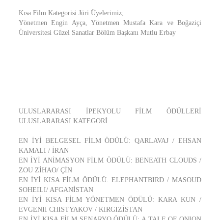
Kısa Film Kategorisi Jüri Üyelerimiz;
Yönetmen Engin Ayça, Yönetmen Mustafa Kara ve Boğaziçi
Üniversitesi Güzel Sanatlar Bölüm Başkanı Mutlu Erbay
ULUSLARARASI İPEKYOLU FİLM ÖDÜLLERİ
ULUSLARARASI KATEGORİ
EN İYİ BELGESEL FİLM ÖDÜLÜ: QARLAVAJ / EHSAN
KAMALI / İRAN
EN İYİ ANİMASYON FİLM ÖDÜLÜ: BENEATH CLOUDS /
ZOU ZİHAO/ ÇİN
EN İYİ KISA FİLM ÖDÜLÜ: ELEPHANTBIRD / MASOUD
SOHEILI/ AFGANİSTAN
EN İYİ KISA FİLM YÖNETMEN ÖDÜLÜ: KARA KUN /
EVGENII CHISTYAKOV / KIRGIZİSTAN
EN İYİ KISA FİLM SENARYO ÖDÜLÜ: A TALE OF ONION