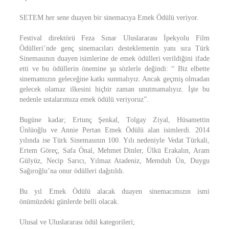
SETEM her sene duayen bir sinemacıya Emek Ödülü veriyor.
Festival direktörü Feza Sınar Uluslararası İpekyolu Film
Ödülleri’nde genç sinemacıları desteklemenin yanı sıra Türk
Sinemasının duayen isimlerine de emek ödülleri verildiğini ifade
etti ve bu ödüllerin önemine şu sözlerle değindi: “ Biz elbette
sinemamızın geleceğine katkı sunmalıyız. Ancak geçmiş olmadan
gelecek olamaz ilkesini hiçbir zaman unutmamalıyız. İşte bu
nedenle ustalarımıza emek ödülü veriyoruz”.
Bugüne kadar; Ertunç Şenkal, Tolgay Ziyal, Hüsamettin
Ünlüoğlu ve Annie Pertan Emek Ödülü alan isimlerdi. 2014
yılında ise Türk Sinemasının 100. Yılı nedeniyle Vedat Türkali,
Ertem Göreç, Safa Önal, Mehmet Dinler, Ülkü Erakalın, Aram
Gülyüz, Necip Sarıcı, Yılmaz Atadeniz, Memduh Ün, Duygu
Sağıroğlu’na onur ödülleri dağıtıldı.
Bu yıl Emek Ödülü alacak duayen sinemacımızın ismi
önümüzdeki günlerde belli olacak.
Ulusal ve Uluslararası ödül kategorileri;