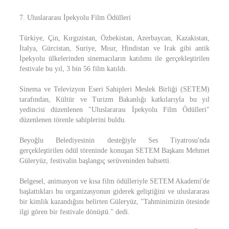
7. Uluslararası İpekyolu Film Ödülleri
Türkiye, Çin, Kırgızistan, Özbekistan, Azerbaycan, Kazakistan,
İtalya, Gürcistan, Suriye, Mısır, Hindistan ve Irak gibi antik
İpekyolu ülkelerinden sinemacıların katılımı ile gerçekleştirilen
festivale bu yıl, 3 bin 56 film katıldı.
Sinema ve Televizyon Eseri Sahipleri Meslek Birliği (SETEM)
tarafından, Kültür ve Turizm Bakanlığı katkılarıyla bu yıl
yedincisi düzenlenen "Uluslararası İpekyolu Film Ödülleri"
düzenlenen törenle sahiplerini buldu.
Beyoğlu Belediyesinin desteğiyle Ses Tiyatrosu'nda
gerçekleştirilen ödül töreninde konuşan SETEM Başkanı Mehmet
Güleryüz, festivalin başlangıç serüveninden bahsetti.
Belgesel, animasyon ve kısa film ödülleriyle SETEM Akademi'de
başlattıkları bu organizasyonun giderek geliştiğini ve uluslararası
bir kimlik kazandığını belirten Güleryüz, "Tahminimizin ötesinde
ilgi gören bir festivale dönüştü." dedi.