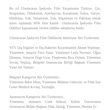
Bu yıl Uluslararası İpekyolu Film Yarışmasına Türkiye, Çin,
Kırgızistan, Özbekistan, Azerbaycan, Kazakistan, İtalya, Suriye,
Hindistan, Irak, Yunanistan, İran, Afganistan ve Pakistan olmak
üzere toplamda 3056 film katıldı. Uluslararası İpekyolu Film
Ödülleri kapsamında verilen ödüller sahiplerini buldu.
Uluslararası İpekyolu Film Ödüllerini belirleyen Jüri Üyelerimiz:
NTV Dış İlişkiler ve Dış Haberler Koordinatörü Ahmet Yeşiltepe,
Yönetmen, senarist Feza Sınar, Yönetmen Leila Norouzi, Oğuz
Dönmez, Senarist Özge Uyar, Eleştirmen Rıza Oylum, Yönetmen
Sevinç Yeşiltaş, Belgesel Sinemacılar Birliği Başkanı Yönetmen
Yasin Ali Türkeri
Belgesel Kategorisi Jüri Üyelerimiz;
Yönetmen Biket İlhan, Yönetmen Mehmet Güleryüz ve Film-San
Genel Müdürü Kıvanç Terzioğlu
Animasyon Kategorisi Jüri Üyelerimiz;
Yönetmen, animatör Cenk Köksal, Kültür Üniversitesi
Animasyon Bölüm Başkanı Dide Akdağ, Yönetmen Nermin Er