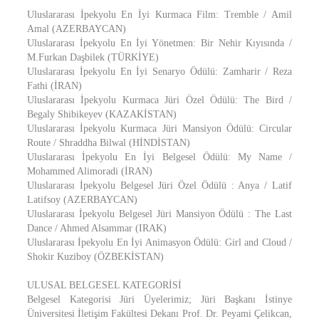
Uluslararası İpekyolu En İyi Kurmaca Film: Tremble / Amil
Amal (AZERBAYCAN)
Uluslararası İpekyolu En İyi Yönetmen: Bir Nehir Kıyısında /
M.Furkan Daşbilek (TÜRKİYE)
Uluslararası İpekyolu En İyi Senaryo Ödülü: Zamharir / Reza
Fathi (İRAN)
Uluslararası İpekyolu Kurmaca Jüri Özel Ödülü: The Bird /
Begaly Shibikeyev (KAZAKİSTAN)
Uluslararası İpekyolu Kurmaca Jüri Mansiyon Ödülü: Circular
Route / Shraddha Bilwal (HİNDİSTAN)
Uluslararası İpekyolu En İyi Belgesel Ödülü: My Name /
Mohammed Alimoradi (İRAN)
Uluslararası İpekyolu Belgesel Jüri Özel Ödülü : Anya / Latif
Latifsoy (AZERBAYCAN)
Uluslararası İpekyolu Belgesel Jüri Mansiyon Ödülü : The Last
Dance / Ahmed Alsammar (IRAK)
Uluslararası İpekyolu En İyi Animasyon Ödülü: Girl and Cloud /
Shokir Kuziboy (ÖZBEKİSTAN)
ULUSAL BELGESEL KATEGORİSİ
Belgesel Kategorisi Jüri Üyelerimiz; Jüri Başkanı İstinye
Üniversitesi İletişim Fakültesi Dekanı Prof. Dr. Peyami Çelikcan,