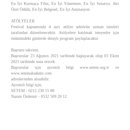
En İyi Kurmaca Film, En İyi Yönetmen, En İyi Senaryo, Jüri
Özel Ödülü, En İyi Belgesel, En İyi Animasyon
ATÖLYELER
Festival kapsamında 4 ayrı atölye sektörün uzman isimleri
tarafından düzenlenecektir. Atölyelere katılmak isteyenler için
önümüzdeki günlerde detaylı program paylaşılacaktır.
Başvuru takvimi;
Başvurular 23 Ağustos 2021 tarihinde başlayacak olup 03 Ekim
2021 tarihinde sona erecek.
Başvurular için ayrıntılı bilgi www.setem.org.tr ve
www.setemakademi.com
adreslerinden alınabilir.
Ayrıntılı bilgi için;
SETEM - 0212 230 15 08
Nazım Özdemir - 0532 509 20 12