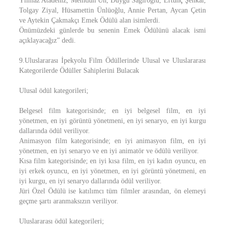
Yılmaz Atadeniz, Memduh Ün, Duygu Sağıroğlu, Ertunç Şenkal,
Tolgay Ziyal, Hüsamettin Ünlüoğlu, Annie Pertan, Aycan Çetin
ve Aytekin Çakmakçı Emek Ödülü alan isimlerdi.
Önümüzdeki günlerde bu senenin Emek Ödülünü alacak ismi
açıklayacağız” dedi.
9.Uluslararası İpekyolu Film Ödüllerinde Ulusal ve Uluslararası
Kategorilerde Ödüller Sahiplerini Bulacak
Ulusal ödül kategorileri;
Belgesel film kategorisinde; en iyi belgesel film, en iyi
yönetmen, en iyi görüntü yönetmeni, en iyi senaryo, en iyi kurgu
dallarında ödül veriliyor.
Animasyon film kategorisinde; en iyi animasyon film, en iyi
yönetmen, en iyi senaryo ve en iyi animatör ve ödülü veriliyor.
Kısa film kategorisinde; en iyi kısa film, en iyi kadın oyuncu, en
iyi erkek oyuncu, en iyi yönetmen, en iyi görüntü yönetmeni, en
iyi kurgu, en iyi senaryo dallarında ödül veriliyor.
Jüri Özel Ödülü ise katılımcı tüm filmler arasından, ön elemeyi
geçme şartı aranmaksızın veriliyor.
Uluslararası ödül kategorileri;