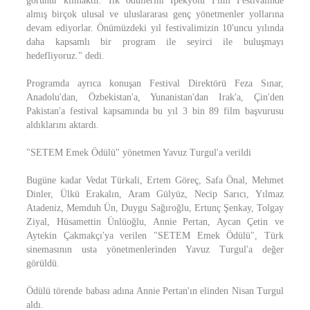
görünür kılmaktır. İlk ödüllerini İpekyolu Film Festivalinde
almış birçok ulusal ve uluslararası genç yönetmenler yollarına
devam ediyorlar. Önümüzdeki yıl festivalimizin 10'uncu yılında
daha kapsamlı bir program ile seyirci ile buluşmayı
hedefliyoruz." dedi.
Programda ayrıca konuşan Festival Direktörü Feza Sınar,
Anadolu'dan, Özbekistan'a, Yunanistan'dan Irak'a, Çin'den
Pakistan'a festival kapsamında bu yıl 3 bin 89 film başvurusu
aldıklarını aktardı.
"SETEM Emek Ödülü" yönetmen Yavuz Turgul'a verildi
Bugüne kadar Vedat Türkali, Ertem Göreç, Safa Önal, Mehmet
Dinler, Ülkü Erakalın, Aram Gülyüz, Necip Sarıcı, Yılmaz
Atadeniz, Memduh Ün, Duygu Sağıroğlu, Ertunç Şenkay, Tolgay
Ziyal, Hüsamettin Ünlüoğlu, Annie Pertan, Aycan Çetin ve
Aytekin Çakmakçı'ya verilen "SETEM Emek Ödülü", Türk
sinemasının usta yönetmenlerinden Yavuz Turgul'a değer
görüldü.
Ödülü törende babası adına Annie Pertan'ın elinden Nisan Turgul
aldı.