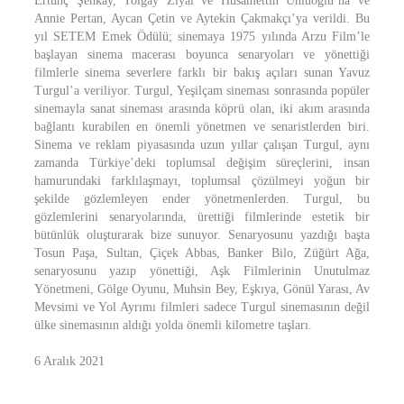
Ertunç Şenkay, Tolgay Ziyal ve Hüsamettin Ünlüoğlu’na ve
Annie Pertan, Aycan Çetin ve Aytekin Çakmakçı’ya verildi. Bu
yıl SETEM Emek Ödülü; sinemaya 1975 yılında Arzu Film’le
başlayan sinema macerası boyunca senaryoları ve yönettiği
filmlerle sinema severlere farklı bir bakış açıları sunan Yavuz
Turgul’a veriliyor. Turgul, Yeşilçam sineması sonrasında popüler
sinemayla sanat sineması arasında köprü olan, iki akım arasında
bağlantı kurabilen en önemli yönetmen ve senaristlerden biri.
Sinema ve reklam piyasasında uzun yıllar çalışan Turgul, aynı
zamanda Türkiye’deki toplumsal değişim süreçlerini, insan
hamurundaki farklılaşmayı, toplumsal çözülmeyi yoğun bir
şekilde gözlemleyen ender yönetmenlerden. Turgul, bu
gözlemlerini senaryolarında, ürettiği filmlerinde estetik bir
bütünlük oluşturarak bize sunuyor. Senaryosunu yazdığı başta
Tosun Paşa, Sultan, Çiçek Abbas, Banker Bilo, Züğürt Ağa,
senaryosunu yazıp yönettiği, Aşk Filmlerinin Unutulmaz
Yönetmeni, Gölge Oyunu, Muhsin Bey, Eşkıya, Gönül Yarası, Av
Mevsimi ve Yol Ayrımı filmleri sadece Turgul sinemasının değil
ülke sinemasının aldığı yolda önemli kilometre taşları.
6 Aralık 2021