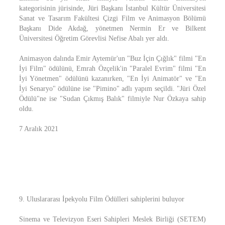
kategorisinin jürisinde, Jüri Başkanı İstanbul Kültür Üniversitesi
Sanat ve Tasarım Fakültesi Çizgi Film ve Animasyon Bölümü
Başkanı Dide Akdağ, yönetmen Nermin Er ve Bilkent
Üniversitesi Öğretim Görevlisi Nefise Abalı yer aldı.
Animasyon dalında Emir Aytemür'un "Buz İçin Çığlık" filmi "En
İyi Film" ödülünü, Emrah Özçelik'in "Paralel Evrim" filmi "En
İyi Yönetmen" ödülünü kazanırken, "En İyi Animatör" ve "En
İyi Senaryo" ödülüne ise "Pimino" adlı yapım seçildi. "Jüri Özel
Ödülü"ne ise "Sudan Çıkmış Balık" filmiyle Nur Özkaya sahip
oldu.
7 Aralık 2021
9. Uluslararası İpekyolu Film Ödülleri sahiplerini buluyor
Sinema ve Televizyon Eseri Sahipleri Meslek Birliği (SETEM)