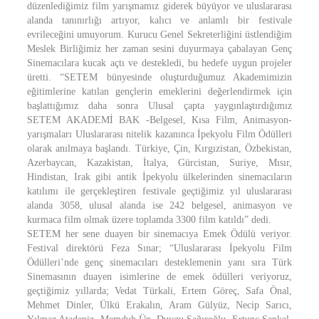
düzenlediğimiz film yarışmamız giderek büyüyor ve uluslararası
alanda tanınırlığı artıyor, kalıcı ve anlamlı bir festivale
evrileceğini umuyorum. Kurucu Genel Sekreterliğini üstlendiğim
Meslek Birliğimiz her zaman sesini duyurmaya çabalayan Genç
Sinemacılara kucak açtı ve destekledi, bu hedefe uygun projeler
üretti. “SETEM bünyesinde oluşturduğumuz Akademimizin
eğitimlerine katılan gençlerin emeklerini değerlendirmek için
başlattığımız daha sonra Ulusal çapta yaygınlaştırdığımız
SETEM AKADEMİ BAK -Belgesel, Kısa Film, Animasyon-
yarışmaları Uluslararası nitelik kazanınca İpekyolu Film Ödülleri
olarak anılmaya başlandı. Türkiye, Çin, Kırgızistan, Özbekistan,
Azerbaycan, Kazakistan, İtalya, Gürcistan, Suriye, Mısır,
Hindistan, Irak gibi antik İpekyolu ülkelerinden sinemacıların
katılımı ile gerçekleştiren festivale geçtiğimiz yıl uluslararası
alanda 3058, ulusal alanda ise 242 belgesel, animasyon ve
kurmaca film olmak üzere toplamda 3300 film katıldı” dedi.
SETEM her sene duayen bir sinemacıya Emek Ödülü veriyor.
Festival direktörü Feza Sınar; “Uluslararası İpekyolu Film
Ödülleri’nde genç sinemacıları desteklemenin yanı sıra Türk
Sinemasının duayen isimlerine de emek ödülleri veriyoruz,
geçtiğimiz yıllarda; Vedat Türkali, Ertem Göreç, Safa Önal,
Mehmet Dinler, Ülkü Erakalın, Aram Gülyüz, Necip Sarıcı,