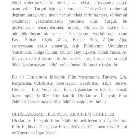
yönetmenlerimizdendir. Sinema ve reklam piyasasında geçen
uzun yıllar Turgul için aynı zamanda Türkiye’deki toplumsal
değişim süreçlerini, insan hamurundaki farklılaşmayı, toplumsal
çözülmeyi gözlemlemesine yardımcı olur. Turgul, bu
gözlemlerini senaryolarında, ürettiği filmlerinde estetik bir
bütünlük oluşturarak bize sunar. Senaryosunu yazdığı başta Tosun
Paşa, Sultan, Çiçek Abbas, Banker Bilo, Züğürt Ağa,
senaryosunu yazıp yönettiği, Aşk Filmlerinin Unutulmaz
Yönetmeni, Gölge Oyunu, Muhsin Bey, Eşkıya, Gönül Yarası, Av
Mevsimi ve Yol Ayrımı filmleri sadece Turgul sinemasının değil
ülkemiz sinemasının aldığı yolda önemli kilometre taşlarıdır.
Bu yıl Uluslararası İpekyolu Film Yarışmasına Türkiye, Çin,
Kırgızistan, Özbekistan, Azerbaycan, Kazakistan, İtalya, Suriye,
Hindistan, Irak, Yunanistan, İran, Afganistan ve Pakistan olmak
üzere toplamda 3089 film katıldı. Uluslararası İpekyolu Film
Ödülleri kapsamında verilen ödüller sahiplerini buldu.
ULUSLARARASI İPEKYOLU KISA FİLM ÖDÜLLERİ
Uluslararası İpekyolu Film Ödüllerini belirleyen Jüri Üyelerimiz:
Film Endüstri Danışmanı Hayet Benkara, Yönetmen Reza Siami
ve Yönetmen İlgar Necef