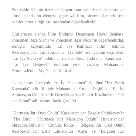
Festivalde 3 binin üzerinde başvurunun ardından uluslararası ve
ulusal alanda ön elemeyi geçen 43 film, sinema alanında usta
isimlerin yer aldığı jüri tarafından değerlendirildi.
Uluslararası alanda Film Endüstri Danışmanı Hayet Benkara,
yönetmen Reza Siami ve yönetmen İlgar Necef'in değerlendirdiği
sonuçlar kapsamında "En İyi Kurmaca Film" dalında
Azerbaycan'dan Amil Amal'ın "Tremble" adlı yapımı seçilirken,
"En İyi Senaryo" ödülünü İran'dan Reza Fathi'nin "Zamharir",
"En İyi Belgesel" ödülünü yine İran'dan Mohammed
Alimoradi'nin "My Name" filmi aldı.
"Uluslararası İpekyolu En İyi Yönetmen" ödülüne "Bir Nehir
Kıyısında" adlı filmiyle Muhammed Furkan Daşbilek, "En İyi
Animasyon Ödülü"ne de Özbekistan'dan Shokir Kuziboy'un "Girl
and Cloud" adlı yapımı layık görüldü.
"Kurmaca Jüri Özel Ödülü" Kazakistan'dan Begaly Shibikeyev'in
"The Bird", "Kurmaca Jüri Mansiyon Ödülü" Hindistan'dan
Shraddha Bilwal'in "Circular Route", "Belgesel Jüri Özel Ödülü
Azerbaycan'dan Latif Latifsoy'un "Anya" ve "Belgesel Jüri