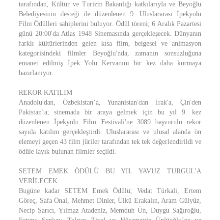
tarafından, Kültür ve Turizm Bakanlığı katkılarıyla ve Beyoğlu
Belediyesinin desteği ile düzenlenen 9. Uluslararası İpekyolu
Film Ödülleri sahiplerini buluyor. Ödül töreni; 6 Aralık Pazartesi
günü 20:00'da Atlas 1948 Sinemasında gerçekleşecek. Dünyanın
farklı kültürlerinden gelen kısa film, belgesel ve animasyon
kategorisindeki filmler Beyoğlu'nda, zamanın sonsuzluğuna
emanet edilmiş İpek Yolu Kervanını bir kez daha kurmaya
hazırlanıyor.
REKOR KATILIM
Anadolu'dan, Özbekistan’a, Yunanistan'dan Irak'a, Çin'den
Pakistan’a; sinemada bir araya gelmek için bu yıl 9. kez
düzenlenen İpekyolu Film Festivali'ne 3089 başvurulu rekor
sayıda katılım gerçekleştirdi. Uluslararası ve ulusal alanda ön
elemeyi geçen 43 film jüriler tarafından tek tek değerlendirildi ve
ödüle layık bulunan filmler seçildi.
SETEM EMEK ÖDÜLÜ BU YIL YAVUZ TURGUL'A
VERİLECEK
Bugüne kadar SETEM Emek Ödülü; Vedat Türkali, Ertem
Göreç, Safa Önal, Mehmet Dinler, Ülkü Erakalın, Aram Gülyüz,
Necip Sarıcı, Yılmaz Atadeniz, Memduh Ün, Duygu Sağıroğlu,