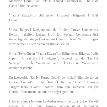
Mansiyon Ödülü" ise Irak'tan Ahmed Alsammar'ın "The Last
Dance" filmine verildi.
"Fatma Kayacı'nın Bilinmeyen Hikayesi" belgeseli 4 ödül
kazandı
Ulusal Belgesel kategorisinde de filmler, İstinye Üniversitesi
İletişim Fakültesi Dekanı Prof. Dr. Peyami Çelikcan'ın jüri
başkanlığında İstinye Üniversitesi Öğretim Üyesi Nezih Erdoğan
ve yönetmen Didem Şahin tarafından seçildi.
Orhan Tekeoğlu'un "Fatma Kayacı'nın Bilinmeyen Hikayesi" adlı
yapımı "Ulusal En İyi Belgesel", belgesel dalında "En İyi
Senaryo", "En İyi Yönetmen" ve "En İyi Görüntü Yönetmeni"
ödüllerini kazandı.
Bu kategoride "En İyi Kurgu Ödülü" de "Bulak" filmiyle Zoran
Furkan Cömert'in, "Jüri Özel Ödülü" de "Ada'm" filmiyle
Turgay Kural'ın oldu. "Ada'm" film aynı zamanda "En İyi
Görüntü Yönetmeni" ödülüne de değer görüldü.
Haziran ayında hayatını kaybeden ressam ve çizer Şafak Tavkul
anısına bu yıl onun ismiyle verilen ulusal animasyon