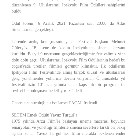
düzenlenen 9. Uluslararası İpekyolu Film Ödülleri sahiplerini
buldu.
Ödül töreni, 6 Aralık 2021 Pazartesi saat 20.00 da Atlas
Sinemasında gerçekleşti.
Törende açılış konuşmasını yapan Festival Başkanı Mehmet
Güleryüz, “Bu sene de kadim İpekyolunda sinema kervanı
kuruldu. Bu yıl 9 uncusunu gerçekleştirdiğimiz festivalimiz yine
dolu dolu geçti. Uluslararası İpekyolu Film Ödüllerinin hedefi bu
coğrafyada üretilen filmleri görünür kılmaktır. İlk ödüllerini
İpekyolu Film Festivalinde almış birçok ulusal ve uluslararası
genç yönetmenler yollarına devam ediyorlar. Önümüzdeki yıl
festivalimizin 10’uncu yılında daha kapsamlı bir program ile
seyirci ile buluşmayı hedefliyoruz.” dedi.
Gecenin sunuculuğunu ise Janset PAÇAL üstlendi.
SETEM Emek Ödülü Yavuz Turgul’a
1975 yılında Arzu Film’le başlayan sinema macerası boyunca
senaryoları ve yönettiği filmlerle sinema severlere farklı bir bakış
açıları sunan Yavuz Turgul her filmi merakla beklenen ender