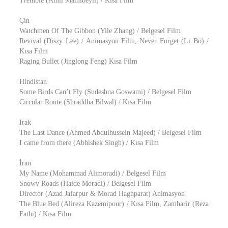
Tremble (Amil Mamibeyli) / Kısa Film
Çin
Watchmen Of The Gibbon (Yile Zhang) / Belgesel Film
Revival (Diszy Lee) / Animasyon Film, Never Forget (Li Bo) /
Kısa Film
Raging Bullet (Jinglong Feng) Kısa Film
Hindistan
Some Birds Can’t Fly (Sudeshna Goswami) / Belgesel Film
Circular Route (Shraddha Bilwal) / Kısa Film
Irak
The Last Dance (Ahmed Abdulhussein Majeed) / Belgesel Film
I came from there (Abhishek Singh) / Kısa Film
İran
My Name (Mohammad Alimoradi) / Belgesel Film
Snowy Roads (Haide Moradi) / Belgesel Film
Director (Azad Jafarpur & Morad Haghparat) Animasyon
The Blue Bed (Alireza Kazemipour) / Kısa Film, Zamharir (Reza
Fathi) / Kısa Film