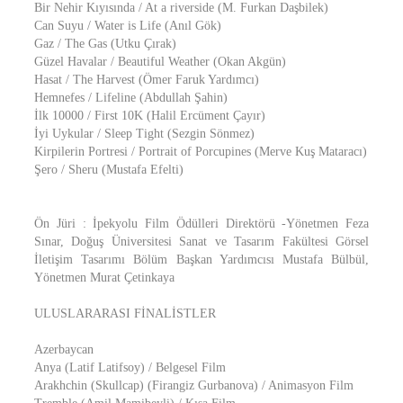
Bir Nehir Kıyısında / At a riverside (M. Furkan Daşbilek)
Can Suyu / Water is Life (Anıl Gök)
Gaz / The Gas (Utku Çırak)
Güzel Havalar / Beautiful Weather (Okan Akgün)
Hasat / The Harvest (Ömer Faruk Yardımcı)
Hemnefes / Lifeline (Abdullah Şahin)
İlk 10000 / First 10K (Halil Ercüment Çayır)
İyi Uykular / Sleep Tight (Sezgin Sönmez)
Kirpilerin Portresi / Portrait of Porcupines (Merve Kuş Mataracı)
Şero / Sheru (Mustafa Efelti)
Ön Jüri : İpekyolu Film Ödülleri Direktörü -Yönetmen Feza
Sınar, Doğuş Üniversitesi Sanat ve Tasarım Fakültesi Görsel
İletişim Tasarımı Bölüm Başkan Yardımcısı Mustafa Bülbül,
Yönetmen Murat Çetinkaya
ULUSLARARASI FİNALİSTLER
Azerbaycan
Anya (Latif Latifsoy) / Belgesel Film
Arakhchin (Skullcap) (Firangiz Gurbanova) / Animasyon Film