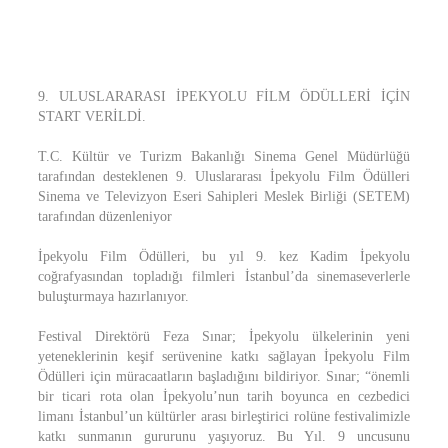
9. ULUSLARARASI İPEKYOLU FİLM ÖDÜLLERİ İÇİN
START VERİLDİ.
T.C. Kültür ve Turizm Bakanlığı Sinema Genel Müdürlüğü
tarafından desteklenen 9. Uluslararası İpekyolu Film Ödülleri
Sinema ve Televizyon Eseri Sahipleri Meslek Birliği (SETEM)
tarafından düzenleniyor
İpekyolu Film Ödülleri, bu yıl 9. kez Kadim İpekyolu
coğrafyasından topladığı filmleri İstanbul’da sinemaseverlerle
buluşturmaya hazırlanıyor.
Festival Direktörü Feza Sınar; İpekyolu ülkelerinin yeni
yeteneklerinin keşif serüvenine katkı sağlayan İpekyolu Film
Ödülleri için müracaatların başladığını bildiriyor. Sınar; “önemli
bir ticari rota olan İpekyolu’nun tarih boyunca en cezbedici
limanı İstanbul’un kültürler arası birleştirici rolüne festivalimizle
katkı sunmanın gururunu yaşıyoruz. Bu Yıl. 9 uncusunu