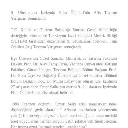
9. Uluslararası İpekyolu Film Ödülleri'nin Afiş Tasarım
Yarışması Sonuçlandı
T.C. Kültür ve Turizm Bakanlığı Sinema Genel Müdürlüğü
desteğiyle, Sinema ve Televizyon Eseri Sahipleri Meslek Birliği
(SETEM) tarafından düzenlenen 9. Uluslararası İpekyolu Film
Ödülleri Afiş Tasarım Yarışması sonuçlandı.
Ege Üniversitesi Güzel Sanatlar Mimarlık ve Tasarım Fakültesi
Dekanı Prof. Dr. Alev Fatoş Parsa, Yeditepe Üniversitesi İletişim
Fakültesi Görsel İletişim Tasarım Bölümü Bölüm Başkanı Prof.
Dr. Neda Üçer ve Boğaziçi Üniversitesi Güzel Sanatlar Bölümü
Bölüm Başkanı Doç. Dr. Mutlu Erbay’dan oluşan jüri, katılımcı
27 afiş arasından Ömer Salkı’nın eserini 9. Uluslararası İpekyolu
Film Ödülleri’nin afişi olarak belirledi.
1983 Trabzon doğumlu Ömer Salkı afişi tasarlarken neler
düşündüğünü şöyle aktardı: “ Afişimi tasarlarken yönetmenin
çektiği filmin veya belgeselin kendi eseri olduğunu, onun mesleki
içsel duygularını harmanladığını yalın şekilde belirtmek istedim.
Her insana özgü “parmak izinden” esinlendim”