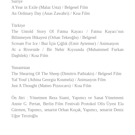
Suriye
A Year in Exile (Malaz Usta) / Belgesel Film
An Ordinary Day (Anas Zawahri) / Kısa Film
Türkiye
The Untold Story Of Fatma Kayacı / Fatma Kayacı’nın
Bilinmeyen Hikayesi (Orhan Tekeoğlu) / Belgesel
Scream For Ice / Buz İçin Çığlık (Emir Aytemur) / Animasyon
At a Riverside / Bir Nehir Kıyısında (Muhammed Furkan
Daşbilek) / Kısa Film
Yunanistan
The Shearing Of The Sheep (Dimitris Pathiakis) / Belgesel Film
Yaf Youf (Athina Georgia Koumela) / Animasyon Film
Just A Thought (Matteo Pizzocaro) / Kısa Film
Ön Jüri : Yönetmen Reza Siami, Yapımcı ve Sanat Yönetmeni
Annie G. Pertan, Berlin Film Festivali Protokol Ofis Üyesi Ela
Gürmen, Yapımcı, senarist Orhan Koçak, Yapımcı, senarist Deniz
Uğur Terzioğlu