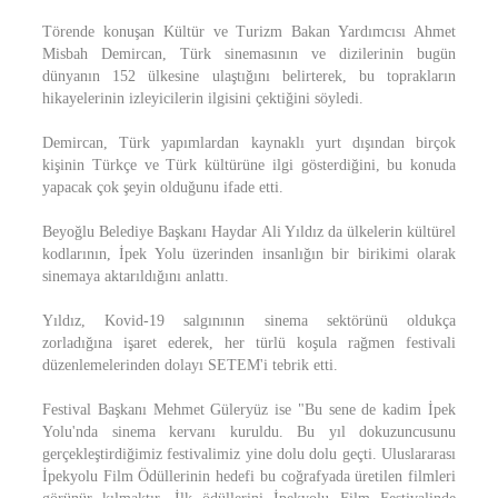
Törende konuşan Kültür ve Turizm Bakan Yardımcısı Ahmet
Misbah Demircan, Türk sinemasının ve dizilerinin bugün
dünyanın 152 ülkesine ulaştığını belirterek, bu toprakların
hikayelerinin izleyicilerin ilgisini çektiğini söyledi.
Demircan, Türk yapımlardan kaynaklı yurt dışından birçok
kişinin Türkçe ve Türk kültürüne ilgi gösterdiğini, bu konuda
yapacak çok şeyin olduğunu ifade etti.
Beyoğlu Belediye Başkanı Haydar Ali Yıldız da ülkelerin kültürel
kodlarının, İpek Yolu üzerinden insanlığın bir birikimi olarak
sinemaya aktarıldığını anlattı.
Yıldız, Kovid-19 salgınının sinema sektörünü oldukça
zorladığına işaret ederek, her türlü koşula rağmen festivali
düzenlemelerinden dolayı SETEM'i tebrik etti.
Festival Başkanı Mehmet Güleryüz ise "Bu sene de kadim İpek
Yolu'nda sinema kervanı kuruldu. Bu yıl dokuzuncusunu
gerçekleştirdiğimiz festivalimiz yine dolu dolu geçti. Uluslararası
İpekyolu Film Ödüllerinin hedefi bu coğrafyada üretilen filmleri