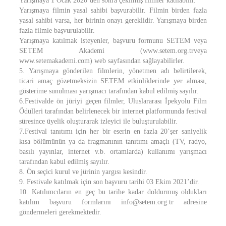
Yarışmaya 1 Ocak 2020’den sonra çekilmiş filmler katılabilir.
Yarışmaya filmin yasal sahibi başvurabilir. Filmin birden fazla
yasal sahibi varsa, her birinin onayı gereklidir. Yarışmaya birden
fazla filmle başvurulabilir.
Yarışmaya katılmak isteyenler, başvuru formunu SETEM veya
SETEM Akademi (www.setem.org.trveya
www.setemakademi.com) web sayfasından sağlayabilirler.
5. Yarışmaya gönderilen filmlerin, yönetmen adı belirtilerek,
ticari amaç gözetmeksizin SETEM etkinliklerinde yer alması,
gösterime sunulması yarışmacı tarafından kabul edilmiş sayılır.
6.Festivalde ön jüriyi geçen filmler, Uluslararası İpekyolu Film
Ödülleri tarafından belirlenecek bir internet platformunda festival
süresince üyelik oluşturarak izleyici ile buluşturulabilir.
7.Festival tanıtımı için her bir eserin en fazla 20’şer saniyelik
kısa bölümünün ya da fragmanının tanıtımı amaçlı (TV, radyo,
basılı yayınlar, internet v.b. ortamlarda) kullanımı yarışmacı
tarafından kabul edilmiş sayılır.
8. Ön seçici kurul ve jürinin yargısı kesindir.
9. Festivale katılmak için son başvuru tarihi 03 Ekim 2021’dir.
10. Katılımcıların en geç bu tarihe kadar doldurmuş oldukları
katılım başvuru formlarını info@setem.org.tr adresine
göndermeleri gerekmektedir.