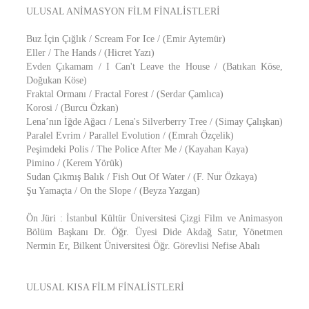
ULUSAL ANİMASYON FİLM FİNALİSTLERİ
Buz İçin Çığlık / Scream For Ice / (Emir Aytemür)
Eller / The Hands / (Hicret Yazı)
Evden Çıkamam / I Can't Leave the House / (Batıkan Köse,
Doğukan Köse)
Fraktal Ormanı / Fractal Forest / (Serdar Çamlıca)
Korosi / (Burcu Özkan)
Lena’nın İğde Ağacı / Lena's Silverberry Tree / (Simay Çalışkan)
Paralel Evrim / Parallel Evolution / (Emrah Özçelik)
Peşimdeki Polis / The Police After Me / (Kayahan Kaya)
Pimino / (Kerem Yörük)
Sudan Çıkmış Balık / Fish Out Of Water / (F. Nur Özkaya)
Şu Yamaçta / On the Slope / (Beyza Yazgan)
Ön Jüri : İstanbul Kültür Üniversitesi Çizgi Film ve Animasyon
Bölüm Başkanı Dr. Öğr. Üyesi Dide Akdağ Satır, Yönetmen
Nermin Er, Bilkent Üniversitesi Öğr. Görevlisi Nefise Abalı
ULUSAL KISA FİLM FİNALİSTLERİ