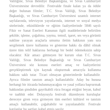
Valiliğine, Sivas Belediye Başkanlığına, ve Sivas Cumhuriyet
Üniversitesine devredilir. Festivalde finale kalan ya da ödüle
değer bulunan filmler; T.C. Sivas Valiliği, Sivas Belediye
Başkanlığı, ve Sivas Cumhuriyet Üniversitesi uzantılı internet
sayfalarında, televizyon yayınlarında, internet ve sosyal medya
sitelerinde, etkinliklerde ve eğitim faaliyetlerinde 5846 sayılı
Fikir ve Sanat Eserleri Kanunun ilgili maddelerinde belirtilen
şekilde; işleme, çoğaltma, yayma, temsil, işaret, ses veya görüntü
nakline yarayan araçlarla umuma iletim hakkının yanı sıra
sergilemek üzere kullanma ve gösterme hakkı da dâhil olmak
üzere tüm telif haklarına herhangi bir bedel ödemeksizin sahip
olacaktır. Kâr amacı gütmeyen bir kurum olan T.C. Sivas
Valiliği, Sivas Belediye Başkanlığı ve Sivas Cumhuriyet
Üniversitesi söz konusu eserleri amaç ve faaliyetlerini
gerçekleştirmek için kaynak oluşturmak amacıyla kullanma
hakkını saklı tutar. Ticari olmayan gösterimlerde kullanabilir.
Ayrıca filmler tanıtım amaçlı kullanılabilir. Aday bu hususa
herhangi bir itirazda bulunmayacağını ve yasal yollara başvurmak
hakkından şimdiden gayrikabili rücu feragat ettiğini beyan, kabul
ve taahhüt eder. Dolayısıyla festivali düzenleyen kuruluşlar
dereceye giren veya girmeyen tüm eserleri kültürel ve tanıtım
amaçlı kullanabilir, çoğaltabilir ve yayınlanabilir. Festivale
katılanlar bu şartları kabul etmiş sayılır.