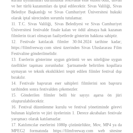
kurala uymamaları durumunda festivalde elde edilen ödül, unvan
ve her türlü kazanımları da iptal edilecektir. Sivas Valiliği, Sivas
Belediye Başkanlığı ve Sivas Cumhuriyet Üniversitesi hukuki
olarak iptal sürecinden sorumlu tutulamaz.
11. T.C. Sivas Valiliği, Sivas Belediyesi ve Sivas Cumhuriyet
Üniversitesi festivalde finale kalan ve ödül almaya hak kazanan
filmlerin ticari olmayan faaliyetlerde gösterim hakkına sahiptir.
12. Festivale katılacak filmler 30.04.2024 tarihine kadar;
https://filmfreeway.com sitesi üzerinden Sivas Uluslararası Film
Festivaline gönderilmelidir.
13. Eserlerin gösterime uygun görüntü ve ses niteliğine uygun
özellikler taşıması zorunludur. Şartnamede belirtilen koşullara
uymayan ve teknik eksiklikleri tespit edilen filmler festival dışı
bırakılır.
14. Festivale başvuran eser sahipleri filmlerini son başvuru
tarihinden sonra festivalden çekemezler.
15. Gönderilen filmler belli bir sayıyı aşarsa ön jüri
oluşturulabilecektir.
16. Festival düzenlenme kurulu ve festival yönetiminde görevi
bulunan kişilerin ve jüri üyelerinin 1. Derece akrabaları festivale
yarışmacı olarak katılamazlar.
17. Katılımcılar eserlerini 1080p çözünürlükte, Mov, MP4 ya da
MPEG2 formatında https://filmfreeway.com web sitesine