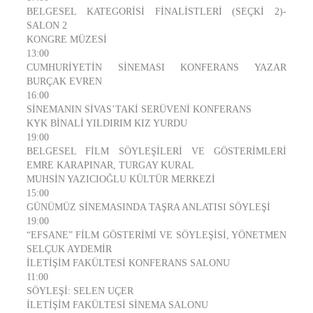
BELGESEL KATEGORİSİ FİNALİSTLERİ (SEÇKİ 2)-
SALON 2
KONGRE MÜZESİ
13:00
CUMHURİYETİN SİNEMASI KONFERANS YAZAR
BURÇAK EVREN
16:00
SİNEMANIN SİVAS’TAKİ SERÜVENİ KONFERANS
KYK BİNALİ YILDIRIM KIZ YURDU
19:00
BELGESEL FİLM SÖYLEŞİLERİ VE GÖSTERİMLERİ
EMRE KARAPINAR, TURGAY KURAL
MUHSİN YAZICIOĞLU KÜLTÜR MERKEZİ
15:00
GÜNÜMÜZ SİNEMASINDA TAŞRA ANLATISI SÖYLEŞİ
19:00
“EFSANE” FİLM GÖSTERİMİ VE SÖYLEŞİSİ, YÖNETMEN
SELÇUK AYDEMİR
İLETİŞİM FAKÜLTESİ KONFERANS SALONU
11:00
SÖYLEŞİ: SELEN UÇER
İLETİŞİM FAKÜLTESİ SİNEMA SALONU