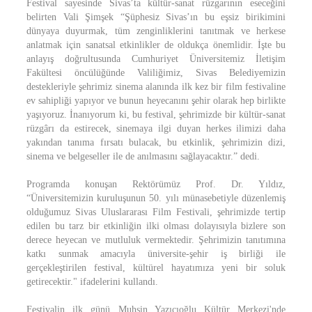
Festival sayesinde Sivas’ta kültür-sanat rüzgarının eseceğini
belirten Vali Şimşek “Şüphesiz Sivas’ın bu eşsiz birikimini
dünyaya duyurmak, tüm zenginliklerini tanıtmak ve herkese
anlatmak için sanatsal etkinlikler de oldukça önemlidir. İşte bu
anlayış doğrultusunda Cumhuriyet Üniversitemiz İletişim
Fakültesi öncülüğünde Valiliğimiz, Sivas Belediyemizin
destekleriyle şehrimiz sinema alanında ilk kez bir film festivaline
ev sahipliği yapıyor ve bunun heyecanını şehir olarak hep birlikte
yaşıyoruz. İnanıyorum ki, bu festival, şehrimizde bir kültür-sanat
rüzgârı da estirecek, sinemaya ilgi duyan herkes ilimizi daha
yakından tanıma fırsatı bulacak, bu etkinlik, şehrimizin dizi,
sinema ve belgeseller ile de anılmasını sağlayacaktır.” dedi.
Programda konuşan Rektörümüz Prof. Dr. Yıldız,
“Üniversitemizin kuruluşunun 50. yılı münasebetiyle düzenlemiş
olduğumuz Sivas Uluslararası Film Festivali, şehrimizde tertip
edilen bu tarz bir etkinliğin ilki olması dolayısıyla bizlere son
derece heyecan ve mutluluk vermektedir. Şehrimizin tanıtımına
katkı sunmak amacıyla üniversite-şehir iş birliği ile
gerçekleştirilen festival, kültürel hayatımıza yeni bir soluk
getirecektir." ifadelerini kullandı.
Festivalin ilk günü Muhsin Yazıcıoğlu Kültür Merkezi'nde