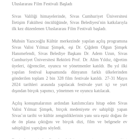
Uluslararası Film Festivali Başladı
Sivas Valiliği himayelerinde, Sivas Cumhuriyet Üniversitesi
İletişim Fakültesi öncülüğünde, Sivas Belediyesi'nin katkılarıyla
ilk kez düzenlenen Uluslararası Film Festivali başladı.
Muhsin Yazıcıoğlu Kültür merkezinde yapılan açılış programına
Sivas Valisi Yılmaz Şimşek, eşi Dr. Çiğdem Olgun Şimşek
Hanımefendi, Sivas Belediye Başkanı Dr. Adem Uzun, Sivas
Cumhuriyet Üniversitesi Rektörü Prof. Dr. Alim Yıldız, öğretim
üyeleri, öğrenciler, oyuncu ve yönetmenler katıldı. Bu yıl ilki
yapılan festival kapsamında dünyanın farklı ülkelerinden
gönderilen toplam 2 bin 328 film festivale katıldı. 27-31 Mayıs
2024 tarihleri arasında yapılacak festivale yurt içi ve yurt
dışından birçok yapımcı, yönetmen ve oyuncu katılacak.
Açılış konuşmalarının ardından katılımcılara hitap eden Sivas
Valisi Yılmaz Şimşek, birçok medeniyete ev sahipliği yapan
Sivas’ın tarihi ve kültür zenginliklerinin yanı sıra eşsiz doğası ile
de ön plana çıktığını ve birçok dizi, film ve belgesele ev
sahipliğini yaptığını söyledi.