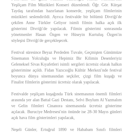
Yeşilçam Film Müzikleri Konseri düzenlendi. Öğr. Gör. Kürşat
Taydaş tarafından hazırlanan konserde, yeşilçam filmlerinin
müzikleri seslendirildi. Ayrıca festivalde bir bölümü Divriği'de
çekilen Anne Türkler Geliyor isimli filmin halka açık ilk
gösterimi Divriği'de yapılacak. Filmin gösterimi sonrasında
yönetmenler Hasan Özgen ve Hüseyin Kurtuluş Özgen'in
söyleşisi Divriği'de gerçekleşecek.
Festival süresince Beyaz Perdeden Tuvale, Geçmişten Günümüze
Sinemanın Yolculuğu ve Hepimiz Bir Kilimin Desenleriyiz
Geleneksel Sivas Kıyafetleri isimli sergileri ücretsiz olarak halkın
gösterimine açıldı. Fidan Yazıcıoğlu Kültür Merkezi'nde festival
boyunca dünya sinemasından seçkiler, çizgi film kuşağı ve
Finalist filmlerin gösterimi ücretsiz olarak yapılacak.
Festivalde yeşilçam kuşağında Türk sinemasının önemli filmleri
arasında yer alan Battal Gazi Destanı, Selvi Boylum Al Yazmalım
ve Gelin filmleri Cinanora sinemasında ücretsiz gösterime
açılacak. Buruciye Medresesi'nin önünde ise 28-30 Mayıs günleri
açık hava film gösterimleri yapılacak,
Neşeli Günler, Ertuğrul 1890 ve Hababam Sınıfı filmleri