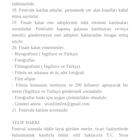
yüklemelidir.
18. Festivale katılan adaylar, şartnamede yer alan koşulları kabul
etmiş sayılırlar.
19. Finale kalan eser sahiplerinin ödül törenine katılmaları
zorunludur. Festivalin kapanış galasına katılmayan ve/veya
temsilci göndermeyen eser sahipleri haklarından feragat etmiş
sayılır.
20. Finale kalan yönetmenler;
- Biyografisini ( İngilizce ve Türkçe)
- Fotoğrafını
- Filmografisini ( İngilizce ve Türkçe)
- Filmin set arkasına ait üç adet fotoğrafı
- Film afişini
- Filmin konusunu özetleyen ve 200 kelimeyi aşmayacak bir
metni (İngilizce ve Türkçe) göndermek zorundadır.
- Fotoğraflar baskı için uygun çözünürlükte olmalıdır.
- Gönderi adresi : sivasfilmfest@gmail.com
21. Festivale katılım ücretsizdir.
TELİF HAKKI
Festival sonunda ödüle layık görülen eserler, ticari faaliyetlerde
bulunmamak kaydıyla bütün telif haklarıyla T.C. Sivas