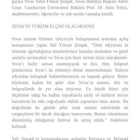
galaya Sivas Valisi Yılmaz Şimşek, Sivas Belediye Başkanı Adem
Uzun, Cumhuriyet Üniversitesi Rektörü Prof. Dr. Alim Yıldız,
akademisyenler, öğrenciler ve çok sayıda vatandaş katıldı.
SİVAS’IN TURİZM ELÇİSİ OLACAKSINIZ
Sivas tanıtım filminin izleyiciyle buluşmasının ardından açılış
konuşmasını yapan Vali Yılmaz Şimşek, “Ümit ediyorum ki
ilimizde ağırladığımız misafirlerimiz buradan dostluklar ve güzel
anılarla ayrılacaklar ve Sivas için birer turizm elçisi olacaklardır.
Sivas’ı hiçbir zaman unutmayacak ve dizi, film, belgesel
planlarınıza Sivas’ı da eklemeyi ihmal etmeyeceksiniz. Sizlerle
tekrardan buluşmak beklentilerimizin en başında geliyor. Bizler
böylesine kadim bir şehir olan Sivas’ın sinema, dizi ve
belgesellerde de yer alsın istiyoruz. En büyük ikinci yüz
ölçümüne sahip bu kadim topraklarda tarihi ve kültürel mirası
barındıran bu eski coğrafyada iddialı yapımlara imza atılsın. Bu
doğrultuda bu güzide şehir artık sinema sektöründe de
vazgeçilmez bir durak olacağına inanıyorum. Bunun tohumlarını
düzenlemiş olduğumuz festival ile atmış olduk.” ifadelerini
kullandı.
Vali Şimşek’in konuşmalarının ardından Kurmaca ve Belgesel