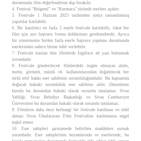
durumunda film değerlendirme dışı bırakılır.
4. Festival “Belgesel” ve “Kurmaca” türünde eserlere açıktır.
5. Festivale 1 Haziran 2023 tarihinden sonra tamamlanmış
yapımlar katılabilir.
6. Bir katılımcı en fazla 2 eserle festivale katılabilir, fakat her
film için ayrı başvuru formu doldurması gerekmektedir. Ayrıca
bir yönetmenin birden fazla eserle başvuru yapması durumunda
eserlerinden sadece birine ödül verilebilir.
7. Festivale katılan tüm filmlerde İngilizce alt yazı bulunmak
zorundadır.
8. Festivale gönderilecek filmlerdeki özgün olmayan alıntı,
metin, görüntü, müzik vb. kullanımlarından doğabilecek her
türlü telif hakkı eser sahibinin sorumluluğundadır. Bu kapsamda
doğacak hukuki sorumluluk eser sahibine aittir. Düzenleme
kurulu bu durumdan hukuki olarak sorumlu tutulamaz. Sivas
Valiliği, Sivas Belediye Başkanlığı ve Sivas Cumhuriyet
Üniversitesi bu durumdan hukuki olarak sorumlu tutulamaz.
9. Filmlerin daha önce herhangi bir festivale katılması ve ödül
alması Sivas Uluslararası Film Festivaline katılmasına engel
teşkil etmez.
10. Eser sahipleri şartnamede belirtilen maddelere uymak
zorundadır. Eser sahiplerinin beyanlarında ve eserlerinde, bu