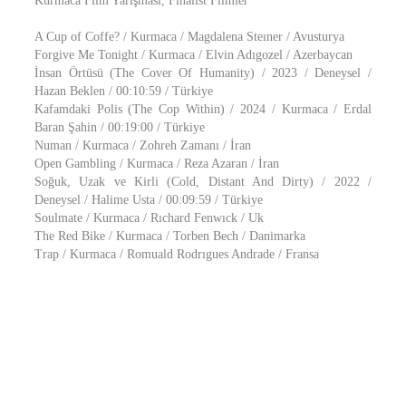
Kurmaca Film Yarışması, Finalist Filmler
A Cup of Coffe? / Kurmaca / Magdalena Steıner / Avusturya
Forgive Me Tonight / Kurmaca / Elvin Adıgozel / Azerbaycan
İnsan Örtüsü (The Cover Of Humanity) / 2023 / Deneysel /
Hazan Beklen / 00:10:59 / Türkiye
Kafamdaki Polis (The Cop Within) / 2024 / Kurmaca / Erdal
Baran Şahin / 00:19:00 / Türkiye
Numan / Kurmaca / Zohreh Zamanı / İran
Open Gambling / Kurmaca / Reza Azaran / İran
Soğuk, Uzak ve Kirli (Cold, Distant And Dirty) / 2022 /
Deneysel / Halime Usta / 00:09:59 / Türkiye
Soulmate / Kurmaca / Rıchard Fenwıck / Uk
The Red Bike / Kurmaca / Torben Bech / Danimarka
Trap / Kurmaca / Romuald Rodrıgues Andrade / Fransa