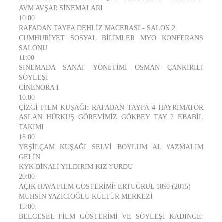
AVM AVŞAR SİNEMALARI
10:00
RAFADAN TAYFA DEHLİZ MACERASI - SALON 2
CUMHURİYET SOSYAL BİLİMLER MYO KONFERANS
SALONU
11:00
SİNEMADA SANAT YÖNETİMİ OSMAN ÇANKIRILI
SÖYLEŞİ
CİNENORA 1
10.00
ÇİZGİ FİLM KUŞAĞI: RAFADAN TAYFA 4 HAYRİMATÖR
ASLAN HÜRKUŞ GÖREVİMİZ GÖKBEY TAY 2 EBABİL
TAKIMI
18:00
YEŞİLÇAM KUŞAĞI SELVİ BOYLUM AL YAZMALIM
GELİN
KYK BİNALİ YILDIRIM KIZ YURDU
20:00
AÇIK HAVA FİLM GÖSTERİMİ: ERTUĞRUL 1890 (2015)
MUHSİN YAZICIOĞLU KÜLTÜR MERKEZİ
15:00
BELGESEL FİLM GÖSTERİMİ VE SÖYLEŞİ KADINGE: