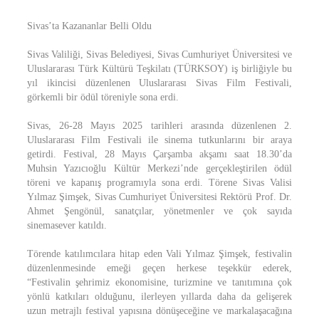
Sivas’ta Kazananlar Belli Oldu
Sivas Valiliği, Sivas Belediyesi, Sivas Cumhuriyet Üniversitesi ve
Uluslararası Türk Kültürü Teşkilatı (TÜRKSOY) iş birliğiyle bu
yıl ikincisi düzenlenen Uluslararası Sivas Film Festivali,
görkemli bir ödül töreniyle sona erdi.
Sivas, 26-28 Mayıs 2025 tarihleri arasında düzenlenen 2.
Uluslararası Film Festivali ile sinema tutkunlarını bir araya
getirdi. Festival, 28 Mayıs Çarşamba akşamı saat 18.30’da
Muhsin Yazıcıoğlu Kültür Merkezi’nde gerçekleştirilen ödül
töreni ve kapanış programıyla sona erdi. Törene Sivas Valisi
Yılmaz Şimşek, Sivas Cumhuriyet Üniversitesi Rektörü Prof. Dr.
Ahmet Şengönül, sanatçılar, yönetmenler ve çok sayıda
sinemasever katıldı.
Törende katılımcılara hitap eden Vali Yılmaz Şimşek, festivalin
düzenlenmesinde emeği geçen herkese teşekkür ederek,
“Festivalin şehrimiz ekonomisine, turizmine ve tanıtımına çok
yönlü katkıları olduğunu, ilerleyen yıllarda daha da gelişerek
uzun metrajlı festival yapısına dönüşeceğine ve markalaşacağına