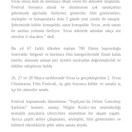
Sivas’ımıza hem de sinemaya ilham veren bir atmosfer oluşturdu.
Festival boyunca ulusal ve uluslararası çok sanatçımızı
şehrimizde ağırladık. Atölyeler, gösteriler, film gösterimleri,
söyleşiler ve buluşmalarla dolu 3 günde yeni yüzler ile tanıştık.
Şehrimizde kültür konuşuldu, sanat konuşuldu. Sivas, artık sanatı
ile anılma yolunda ilerliyor. Sivas sektörde adından sıkça söz
ettirilen il olacaktır.” dedi.
Bu yıl 67 farklı ülkeden toplam 700 filmin başvurduğu
festivalde; belgesel ve kurmaca film kategorilerinde finale kalan
eserler, alanında uzman jüri üyeleri tarafından değerlendirildi ve
ödüller sahiplerini buldu.
26, 27 ve 28 Mayıs tarihlerinde Sivas’ta gerçekleştirilen 2. Sivas
Uluslararası Film Festivali, üç gün boyunca kültür ve sanatla iç
içe bir atmosfer sundu.
Festival kapsamında düzenlenen “Yeşilçam’da Orhan Gencebay
Şarkıları” konseri, sanatçı Nilgün Kızılcı’nın seslendirdiği
nostaljik parçalarla izleyicilere unutulmaz bir akşam yaşattı.
Ayrıca çeşitli atölye çalışmaları, söyleşiler, film gösterimleri ve
kültürel etkinliklerle şehir adeta sanata doydu.