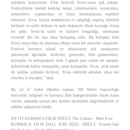
yürekten inanıyorum. Film festivali Sivas’ımıza çok yakıştı.
Festivalimize önemli katkılar sunan; yönetmenlere, oyunculara,
senaristlere, yapımcılara ve basın mensuplarına teşekkür
ediyoruz. Sivas, birçok medeniyete ev sahipliği yapmış, kültürel
birikimi ve tarihi dokusu ve eşsiz doğasıyla ilham kaynağı olmuş
bir şehir. Sivas’ın tarihi ve kültürel zenginliği, sinemanın
evrensel dili bir kez daha buluşmuş oldu. Bu buluşma hem
Sivas’ımıza hem de sinemaya ilham veren bir atmosfer oluşturdu.
Festival boyunca ulusal ve uluslararası çok sanatçımızı
şehrimizde ağırladık. Atölyeler, gösteriler, film gösterimleri,
söyleşiler ve buluşmalarla dolu 3 günde yeni yüzler ile tanıştık.
Şehrimizde kültür konuşuldu, sanat konuşuldu. Sivas, artık sanatı
ile anılma yolunda ilerliyor. Sivas sektörde adından sıkça söz
ettirilen il olacaktır.” dedi.
Bu yıl 67 farklı ülkeden toplam 700 filmin başvurduğu
festivalde; belgesel ve kurmaca film kategorilerinde finale kalan
eserler, alanında uzman jüri üyeleri tarafından değerlendirildi ve
ödüller sahiplerini buldu.
EN İYİ KURMACA FİLM ÖDÜLÜ The Contact - Mert Erez
KURMACA FİLM DALI JÜRİ ÖZEL ÖDÜLÜ Twenty-One