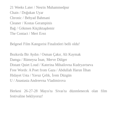
21 Weeks Later / Nesrin Muhammedpur
Chain / Doğukan Uyar
Chronic / Behyad Bahmani
Cleaner / Kostas Gerampinis
Bağ / Gökmen Küçüktaşdemir
The Contact / Mert Erez
Belgesel Film Kategorisi Finalistleri belli oldu!
Bozkırda Bir Aydın / Osman Çakır, Ali Kaymak
Damga / Rümeysa İnan, Merve Dülger
Distant Quiet Loud / Katerina Mihailovna Kudryavtseva
Free Words: A Poet from Gaza / Abdullah Harun İlhan
Hidayet Usta / Yavuz Çelik, İrem Düzgün
U / Anastasia Andreevna Vladimirova
Herkesi 26-27-28 Mayıs'ta Sivas'ta düzenlenecek olan film
festivaline bekliyoruz!