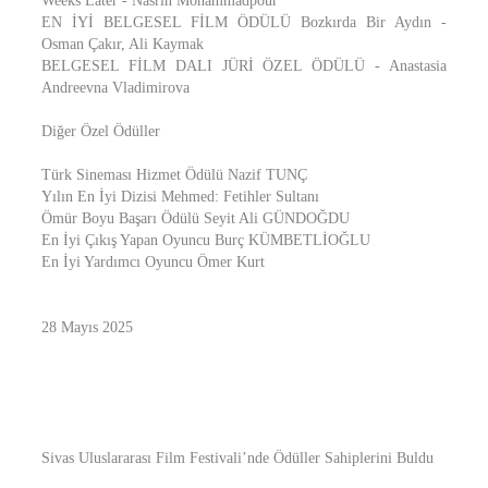
Weeks Later - Nasrin Mohammadpour
EN İYİ BELGESEL FİLM ÖDÜLÜ Bozkırda Bir Aydın -
Osman Çakır, Ali Kaymak
BELGESEL FİLM DALI JÜRİ ÖZEL ÖDÜLÜ - Anastasia
Andreevna Vladimirova
Diğer Özel Ödüller
Türk Sineması Hizmet Ödülü Nazif TUNÇ
Yılın En İyi Dizisi Mehmed: Fetihler Sultanı
Ömür Boyu Başarı Ödülü Seyit Ali GÜNDOĞDU
En İyi Çıkış Yapan Oyuncu Burç KÜMBETLİOĞLU
En İyi Yardımcı Oyuncu Ömer Kurt
28 Mayıs 2025
Sivas Uluslararası Film Festivali’nde Ödüller Sahiplerini Buldu