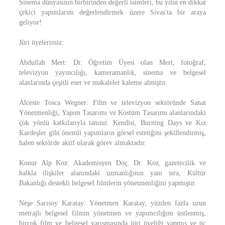
Sinema dünyasının birbirinden değerli isimleri, bu yılın en dikkat
çekici yapımlarını değerlendirmek üzere Sivas'ta bir araya
geliyor!
Jüri üyelerimiz:
Abdullah Mert: Dr. Öğretim Üyesi olan Mert, fotoğraf,
televizyon yayıncılığı, kameramanlık, sinema ve belgesel
alanlarında çeşitli eser ve makaleler kaleme almıştır.
Alceste Tosca Wegner: Film ve televizyon sektöründe Sanat
Yönetmenliği, Yapım Tasarımı ve Kostüm Tasarımı alanlarındaki
çok yönlü katkılarıyla tanınır. Kendisi, Burning Days ve Kız
Kardeşler gibi önemli yapımların görsel estetiğini şekillendirmiş,
halen sektörde aktif olarak görev almaktadır.
Konur Alp Koz: Akademisyen Doç. Dr. Koz, gazetecilik ve
halkla ilişkiler alanındaki uzmanlığının yanı sıra, Kültür
Bakanlığı destekli belgesel filmlerin yönetmenliğini yapmıştır.
Neşe Sarısoy Karatay: Yönetmen Karatay, yüzden fazla uzun
metrajlı belgesel filmin yönetmen ve yapımcılığını üstlenmiş,
birçok film ve belgesel yarışmasında jüri üyeliği yapmış ve üç