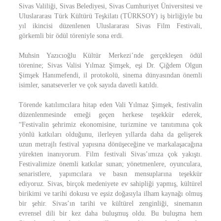
Sivas Valiliği, Sivas Belediyesi, Sivas Cumhuriyet Üniversitesi ve
Uluslararası Türk Kültürü Teşkilatı (TÜRKSOY) iş birliğiyle bu
yıl ikincisi düzenlenen Uluslararası Sivas Film Festivali,
görkemli bir ödül töreniyle sona erdi.
Muhsin Yazıcıoğlu Kültür Merkezi’nde gerçekleşen ödül
törenine; Sivas Valisi Yılmaz Şimşek, eşi Dr. Çiğdem Olgun
Şimşek Hanımefendi, il protokolü, sinema dünyasından önemli
isimler, sanatseverler ve çok sayıda davetli katıldı.
Törende katılımcılara hitap eden Vali Yılmaz Şimşek, festivalin
düzenlenmesinde emeği geçen herkese teşekkür ederek,
“Festivalin şehrimiz ekonomisine, turizmine ve tanıtımına çok
yönlü katkıları olduğunu, ilerleyen yıllarda daha da gelişerek
uzun metrajlı festival yapısına dönüşeceğine ve markalaşacağına
yürekten inanıyorum. Film festivali Sivas’ımıza çok yakıştı.
Festivalimize önemli katkılar sunan; yönetmenlere, oyunculara,
senaristlere, yapımcılara ve basın mensuplarına teşekkür
ediyoruz. Sivas, birçok medeniyete ev sahipliği yapmış, kültürel
birikimi ve tarihi dokusu ve eşsiz doğasıyla ilham kaynağı olmuş
bir şehir. Sivas’ın tarihi ve kültürel zenginliği, sinemanın
evrensel dili bir kez daha buluşmuş oldu. Bu buluşma hem