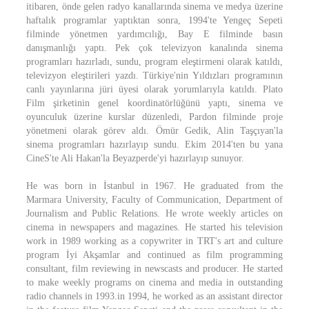
itibaren, önde gelen radyo kanallarında sinema ve medya üzerine
haftalık programlar yaptıktan sonra, 1994'te Yengeç Sepeti
filminde yönetmen yardımcılığı, Bay E filminde basın
danışmanlığı yaptı. Pek çok televizyon kanalında sinema
programları hazırladı, sundu, program eleştirmeni olarak katıldı,
televizyon eleştirileri yazdı. Türkiye'nin Yıldızları programının
canlı yayınlarına jüri üyesi olarak yorumlarıyla katıldı. Plato
Film şirketinin genel koordinatörlüğünü yaptı, sinema ve
oyunculuk üzerine kurslar düzenledi, Pardon filminde proje
yönetmeni olarak görev aldı. Ömür Gedik, Alin Taşçıyan'la
sinema programları hazırlayıp sundu. Ekim 2014'ten bu yana
CineS'te Ali Hakan'la Beyazperde'yi hazırlayıp sunuyor.
He was born in İstanbul in 1967. He graduated from the
Marmara University, Faculty of Communication, Department of
Journalism and Public Relations. He wrote weekly articles on
cinema in newspapers and magazines. He started his television
work in 1989 working as a copywriter in TRT's art and culture
program İyi Akşamlar and continued as film­ programming
consultant, film reviewing in newscasts and producer. He started
to make weekly programs on cinema and media in outstanding
radio channels in 1993.in 1994, he worked as an assistant director