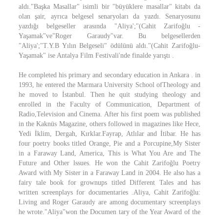
aldı."Başka Masallar" isimli bir "büyüklere masallar" kitabı da
olan şair, ayrıca belgesel senaryoları da yazdı. Senaryosunu
yazdığı belgeseller arasında "Aliya';"(Cahit Zarifoğlu -
Yaşamak"ve"Roger Garaudy"var. Bu belgesellerden
"Aliya';"T.Y.B Yılın Belgeseli" ödülünü aldı."(Cahit Zarifoğlu-
Yaşamak" ise Antalya Film Festivali'nde finalde yarıştı .
He completed his primary and secondary education in Ankara . in
1993, he entered the Marmara University School ofTheology and
he moved to İstanbul. Then he quit studying theology and
enrolled in the Faculty of Communication, Department of
Radio,Television and Cinema. After his first poem was published
in the Kaknüs Magazine, others followed in magazines like Hece,
Yedi İklim, Dergah, Kırklar.Fayrap, Atlılar and İtibar. He has
four poetry books titled Orange, Pie and a Porcupine,My Sister
in a Faraway Land, America, This is What You Are and The
Future and Other lssues. He won the Cahit Zarifoğlu Poetry
Award with My Sister in a Faraway Land in 2004. He also has a
fairy tale book for grownups titled Different Tales and has
written screenplays for documentaries .Aliya, Cahit Zarifoğlu:
Living and Roger Garaudy are among documentary screenplays
he wrote."Aliya"won the Documen­ tary of the Year Award of the