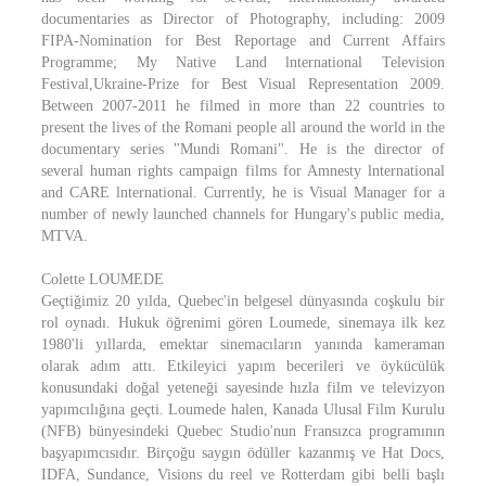
documentaries as Director of Photography, including: 2009
FIPA-Nomination for Best Reportage and Current Affairs
Programme; My Native Land lnternational Television
Festival,Ukraine-Prize for Best Visual Representation 2009.
Between 2007-2011 he filmed in more than 22 countries to
present the lives of the Romani people all around the world in the
documentary series "Mundi Romani". He is the director of
several human rights campaign films for Amnesty lnternational
and CARE lnternational. Currently, he is Visual Manager for a
number of newly launched channels for Hungary's public media,
MTVA.
Colette LOUMEDE
Geçtiğimiz 20 yılda, Quebec'in belgesel dünyasında coşkulu bir
rol oynadı. Hukuk öğrenimi gören Loumede, sinemaya ilk kez
1980'li yıllarda, emektar sinemacıların yanında kameraman
olarak adım attı. Etkileyici yapım becerileri ve öykücülük
konusundaki doğal yeteneği sayesinde hızla film ve televizyon
yapımcılığına geçti. Loumede halen, Kanada Ulusal Film Kurulu
(NFB) bünyesindeki Quebec Studio'nun Fransızca programının
başyapımcısıdır. Birçoğu saygın ödüller kazanmış ve Hat Docs,
IDFA, Sundance, Visions du reel ve Rotterdam gibi belli başlı