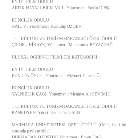
EN İYİ FİLM ÖDÜLÜ
ARTIK HAYALLERİM VAR , Yönetmen : Nefin DİNÇ
İKİNCİLİK ÖDÜLÜ
NAİL V., Yönetmen : Kurtuluş ÖZGEN
T.C. KÜLTÜR VE TURİZM BAKANLIĞI ÖZEL ÖDÜLÜ
ÇİROK / HİKAYE, Yönetmen : Muhammet BEYAZDAĞ
ULUSAL ÖĞRENCİ FİLMLERİ KATEGORİSİ :
EN İYİ FİLM ÖDÜLÜ
BENDEN ÖNCE , Yönetmen : Mehmet Emre GÜL
İKİNCİLİK ÖDÜLÜ
YALNIZLIK ÇAĞI, Yönetmen : Mehmet Ali SEVİMLİ
T.C. KÜLTÜR VE TURİZM BAKANLIĞI ÖZEL ÖDÜLÜ
KANEDYEN, Yönetmen : Gözde ŞEN
MARMARA ÜNİVERSİTESİ ÖZEL ÖDÜLÜ (Ödül, iki film
arasında paylaştırıldı.)
DURMADAN OTOSTOP, Yönetmen : Evren DAĞ