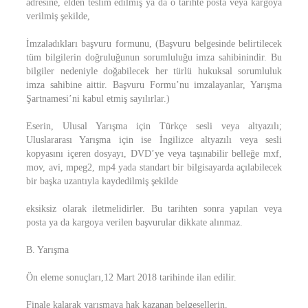
adresine, elden teslim edilmiş ya da o tarihte posta veya kargoya
verilmiş şekilde,
İmzaladıkları başvuru formunu, (Başvuru belgesinde belirtilecek
tüm bilgilerin doğruluğunun sorumluluğu imza sahibinindir. Bu
bilgiler nedeniyle doğabilecek her türlü hukuksal sorumluluk
imza sahibine aittir. Başvuru Formu’nu imzalayanlar, Yarışma
Şartnamesi’ni kabul etmiş sayılırlar.)
Eserin, Ulusal Yarışma için Türkçe sesli veya altyazılı;
Uluslararası Yarışma için ise İngilizce altyazılı veya sesli
kopyasını içeren dosyayı, DVD’ye veya taşınabilir belleğe mxf,
mov, avi, mpeg2, mp4 yada standart bir bilgisayarda açılabilecek
bir başka uzantıyla kaydedilmiş şekilde
eksiksiz olarak iletmelidirler. Bu tarihten sonra yapılan veya
posta ya da kargoya verilen başvurular dikkate alınmaz.
B. Yarışma
Ön eleme sonuçları,12 Mart 2018 tarihinde ilan edilir.
Finale kalarak yarışmaya hak kazanan belgesellerin,