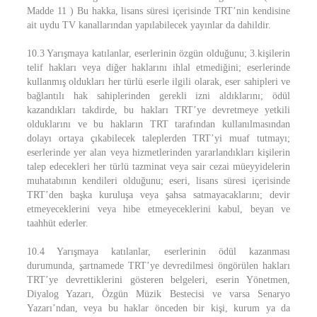
Madde 11 ) Bu hakka, lisans süresi içerisinde TRT’nin kendisine
ait uydu TV kanallarından yapılabilecek yayınlar da dahildir.
10.3 Yarışmaya katılanlar, eserlerinin özgün olduğunu; 3.kişilerin
telif hakları veya diğer haklarını ihlal etmediğini; eserlerinde
kullanmış oldukları her türlü eserle ilgili olarak, eser sahipleri ve
bağlantılı hak sahiplerinden gerekli izni aldıklarını; ödül
kazandıkları takdirde, bu hakları TRT’ye devretmeye yetkili
olduklarını ve bu hakların TRT tarafından kullanılmasından
dolayı ortaya çıkabilecek taleplerden TRT’yi muaf tutmayı;
eserlerinde yer alan veya hizmetlerinden yararlandıkları kişilerin
talep edecekleri her türlü tazminat veya sair cezai müeyyidelerin
muhatabının kendileri olduğunu; eseri, lisans süresi içerisinde
TRT’den başka kuruluşa veya şahsa satmayacaklarını; devir
etmeyeceklerini veya hibe etmeyeceklerini kabul, beyan ve
taahhüt ederler.
10.4 Yarışmaya katılanlar, eserlerinin ödül kazanması
durumunda, şartnamede TRT’ye devredilmesi öngörülen hakları
TRT’ye devrettiklerini gösteren belgeleri, eserin Yönetmen,
Diyalog Yazarı, Özgün Müzik Bestecisi ve varsa Senaryo
Yazarı’ndan, veya bu haklar önceden bir kişi, kurum ya da