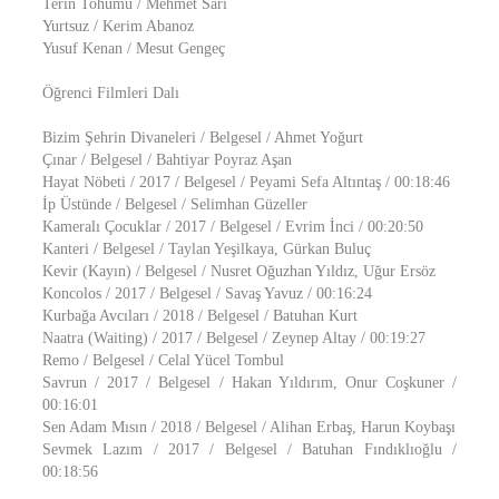
Terin Tohumu / Mehmet Sarı
Yurtsuz / Kerim Abanoz
Yusuf Kenan / Mesut Gengeç
Öğrenci Filmleri Dalı
Bizim Şehrin Divaneleri / Belgesel / Ahmet Yoğurt
Çınar / Belgesel / Bahtiyar Poyraz Aşan
Hayat Nöbeti / 2017 / Belgesel / Peyami Sefa Altıntaş / 00:18:46
İp Üstünde / Belgesel / Selimhan Güzeller
Kameralı Çocuklar / 2017 / Belgesel / Evrim İnci / 00:20:50
Kanteri / Belgesel / Taylan Yeşilkaya, Gürkan Buluç
Kevir (Kayın) / Belgesel / Nusret Oğuzhan Yıldız, Uğur Ersöz
Koncolos / 2017 / Belgesel / Savaş Yavuz / 00:16:24
Kurbağa Avcıları / 2018 / Belgesel / Batuhan Kurt
Naatra (Waiting) / 2017 / Belgesel / Zeynep Altay / 00:19:27
Remo / Belgesel / Celal Yücel Tombul
Savrun / 2017 / Belgesel / Hakan Yıldırım, Onur Coşkuner /
00:16:01
Sen Adam Mısın / 2018 / Belgesel / Alihan Erbaş, Harun Koybaşı
Sevmek Lazım / 2017 / Belgesel / Batuhan Fındıklıoğlu /
00:18:56