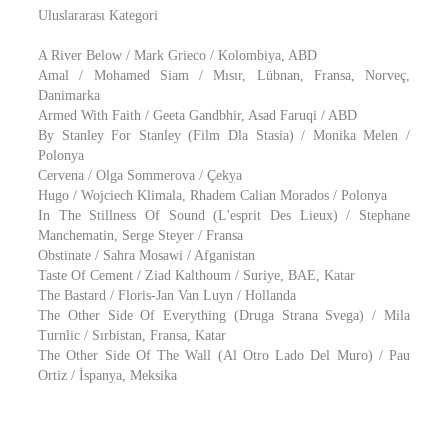
Uluslararası Kategori
A River Below / Mark Grieco / Kolombiya, ABD
Amal / Mohamed Siam / Mısır, Lübnan, Fransa, Norveç,
Danimarka
Armed With Faith / Geeta Gandbhir, Asad Faruqi / ABD
By Stanley For Stanley (Film Dla Stasia) / Monika Melen /
Polonya
Cervena / Olga Sommerova / Çekya
Hugo / Wojciech Klimala, Rhadem Calian Morados / Polonya
In The Stillness Of Sound (L'esprit Des Lieux) / Stephane
Manchematin, Serge Steyer / Fransa
Obstinate / Sahra Mosawi / Afganistan
Taste Of Cement / Ziad Kalthoum / Suriye, BAE, Katar
The Bastard / Floris-Jan Van Luyn / Hollanda
The Other Side Of Everything (Druga Strana Svega) / Mila
Turnlic / Sırbistan, Fransa, Katar
The Other Side Of The Wall (Al Otro Lado Del Muro) / Pau
Ortiz / İspanya, Meksika