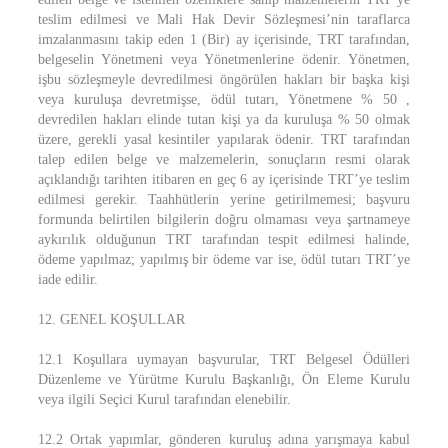
teslim edilmesi ve Mali Hak Devir Sözleşmesi’nin taraflarca
imzalanmasını takip eden 1 (Bir) ay içerisinde, TRT tarafından,
belgeselin Yönetmeni veya Yönetmenlerine ödenir. Yönetmen,
işbu sözleşmeyle devredilmesi öngörülen hakları bir başka kişi
veya kuruluşa devretmişse, ödül tutarı, Yönetmene % 50 ,
devredilen hakları elinde tutan kişi ya da kuruluşa % 50 olmak
üzere, gerekli yasal kesintiler yapılarak ödenir. TRT tarafından
talep edilen belge ve malzemelerin, sonuçların resmi olarak
açıklandığı tarihten itibaren en geç 6 ay içerisinde TRT’ye teslim
edilmesi gerekir. Taahhütlerin yerine getirilmemesi; başvuru
formunda belirtilen bilgilerin doğru olmaması veya şartnameye
aykırılık olduğunun TRT tarafından tespit edilmesi halinde,
ödeme yapılmaz; yapılmış bir ödeme var ise, ödül tutarı TRT’ye
iade edilir.
12. GENEL KOŞULLAR
12.1 Koşullara uymayan başvurular, TRT Belgesel Ödülleri
Düzenleme ve Yürütme Kurulu Başkanlığı, Ön Eleme Kurulu
veya ilgili Seçici Kurul tarafından elenebilir.
12.2 Ortak yapımlar, gönderen kuruluş adına yarışmaya kabul