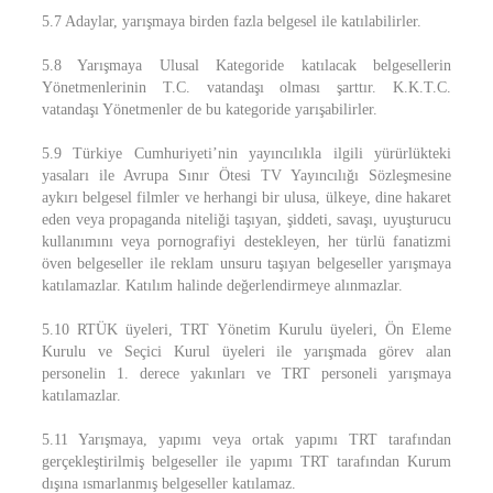
5.7 Adaylar, yarışmaya birden fazla belgesel ile katılabilirler.
5.8 Yarışmaya Ulusal Kategoride katılacak belgesellerin
Yönetmenlerinin T.C. vatandaşı olması şarttır. K.K.T.C.
vatandaşı Yönetmenler de bu kategoride yarışabilirler.
5.9 Türkiye Cumhuriyeti’nin yayıncılıkla ilgili yürürlükteki
yasaları ile Avrupa Sınır Ötesi TV Yayıncılığı Sözleşmesine
aykırı belgesel filmler ve herhangi bir ulusa, ülkeye, dine hakaret
eden veya propaganda niteliği taşıyan, şiddeti, savaşı, uyuşturucu
kullanımını veya pornografiyi destekleyen, her türlü fanatizmi
öven belgeseller ile reklam unsuru taşıyan belgeseller yarışmaya
katılamazlar. Katılım halinde değerlendirmeye alınmazlar.
5.10 RTÜK üyeleri, TRT Yönetim Kurulu üyeleri, Ön Eleme
Kurulu ve Seçici Kurul üyeleri ile yarışmada görev alan
personelin 1. derece yakınları ve TRT personeli yarışmaya
katılamazlar.
5.11 Yarışmaya, yapımı veya ortak yapımı TRT tarafından
gerçekleştirilmiş belgeseller ile yapımı TRT tarafından Kurum
dışına ısmarlanmış belgeseller katılamaz.