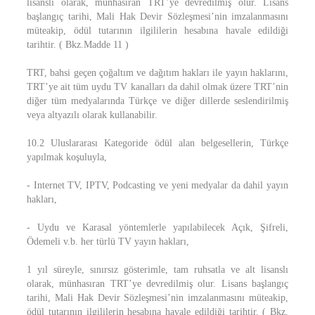
lisanslı olarak, münhasıran TRT’ye devredilmiş olur. Lisans
başlangıç tarihi, Mali Hak Devir Sözleşmesi’nin imzalanmasını
müteakip, ödül tutarının ilgililerin hesabına havale edildiği
tarihtir. ( Bkz.Madde 11 )
TRT, bahsi geçen çoğaltım ve dağıtım hakları ile yayın haklarını,
TRT’ye ait tüm uydu TV kanalları da dahil olmak üzere TRT’nin
diğer tüm medyalarında Türkçe ve diğer dillerde seslendirilmiş
veya altyazılı olarak kullanabilir.
10.2 Uluslararası Kategoride ödül alan belgesellerin, Türkçe
yapılmak koşuluyla,
- Internet TV, IPTV, Podcasting ve yeni medyalar da dahil yayın
hakları,
- Uydu ve Karasal yöntemlerle yapılabilecek Açık, Şifreli,
Ödemeli v.b. her türlü TV yayın hakları,
1 yıl süreyle, sınırsız gösterimle, tam ruhsatla ve alt lisanslı
olarak, münhasıran TRT’ye devredilmiş olur. Lisans başlangıç
tarihi, Mali Hak Devir Sözleşmesi’nin imzalanmasını müteakip,
ödül tutarının ilgililerin hesabına havale edildiği tarihtir. ( Bkz.