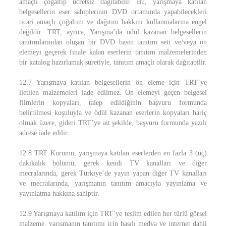
amaçlı çoğaltıp ücretsiz dağıtabilir. Bu, yarışmaya katılan
belgesellerin eser sahiplerinin DVD ortamında yapabilecekleri
ticari amaçlı çoğaltım ve dağıtım hakkını kullanmalarına engel
değildir. TRT, ayrıca, Yarışma’da ödül kazanan belgesellerin
tanıtımlarından oluşan bir DVD basın tanıtım seti ve/veya ön
elemeyi geçerek finale kalan eserlerin tanıtım malzemelerinden
bir katalog hazırlamak suretiyle, tanıtım amaçlı olarak dağıtabilir.
12.7 Yarışmaya katılan belgesellerin ön eleme için TRT’ye
iletilen malzemeleri iade edilmez. Ön elemeyi geçen belgesel
filmlerin kopyaları, talep edildiğinin başvuru formunda
belirtilmesi koşuluyla ve ödül kazanan eserlerin kopyaları hariç
olmak üzere, gideri TRT’ye ait şekilde, başvuru formunda yazılı
adrese iade edilir.
12.8 TRT Kurumu, yarışmaya katılan eserlerden en fazla 3 (üç)
dakikalık bölümü, gerek kendi TV kanalları ve diğer
mecralarında, gerek Türkiye’de yayın yapan diğer TV kanalları
ve mecralarında, yarışmanın tanıtım amacıyla yayınlama ve
yayınlatma hakkına sahiptir.
12.9 Yarışmaya katılım için TRT’ye teslim edilen her türlü görsel
malzeme, yarışmanın tanıtımı için basılı medya ve internet dahil