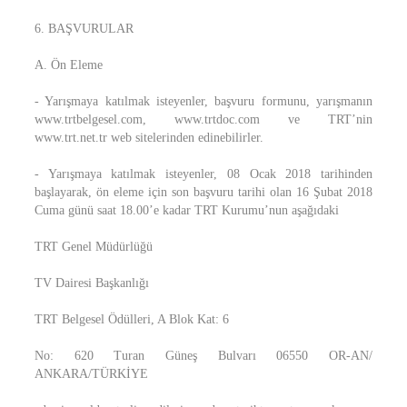
6. BAŞVURULAR
A. Ön Eleme
- Yarışmaya katılmak isteyenler, başvuru formunu, yarışmanın
www.trtbelgesel.com, www.trtdoc.com ve TRT’nin
www.trt.net.tr web sitelerinden edinebilirler.
- Yarışmaya katılmak isteyenler, 08 Ocak 2018 tarihinden
başlayarak, ön eleme için son başvuru tarihi olan 16 Şubat 2018
Cuma günü saat 18.00’e kadar TRT Kurumu’nun aşağıdaki
TRT Genel Müdürlüğü
TV Dairesi Başkanlığı
TRT Belgesel Ödülleri, A Blok Kat: 6
No: 620 Turan Güneş Bulvarı 06550 OR-AN/
ANKARA/TÜRKİYE