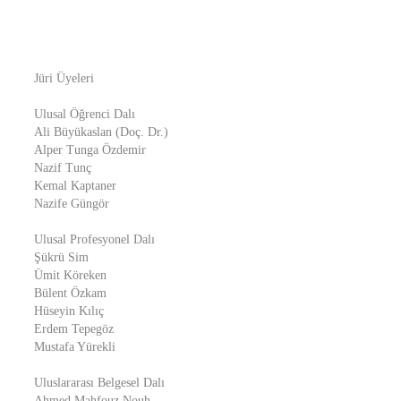
Jüri Üyeleri
Ulusal Öğrenci Dalı
Ali Büyükaslan (Doç. Dr.)
Alper Tunga Özdemir
Nazif Tunç
Kemal Kaptaner
Nazife Güngör
Ulusal Profesyonel Dalı
Şükrü Sim
Ümit Köreken
Bülent Özkam
Hüseyin Kılıç
Erdem Tepegöz
Mustafa Yürekli
Uluslararası Belgesel Dalı
Ahmed Mahfouz Nouh