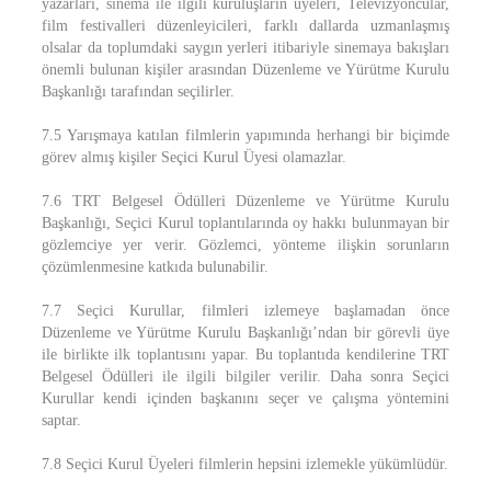
yazarları, sinema ile ilgili kuruluşların üyeleri, Televizyoncular,
film festivalleri düzenleyicileri, farklı dallarda uzmanlaşmış
olsalar da toplumdaki saygın yerleri itibariyle sinemaya bakışları
önemli bulunan kişiler arasından Düzenleme ve Yürütme Kurulu
Başkanlığı tarafından seçilirler.
7.5 Yarışmaya katılan filmlerin yapımında herhangi bir biçimde
görev almış kişiler Seçici Kurul Üyesi olamazlar.
7.6 TRT Belgesel Ödülleri Düzenleme ve Yürütme Kurulu
Başkanlığı, Seçici Kurul toplantılarında oy hakkı bulunmayan bir
gözlemciye yer verir. Gözlemci, yönteme ilişkin sorunların
çözümlenmesine katkıda bulunabilir.
7.7 Seçici Kurullar, filmleri izlemeye başlamadan önce
Düzenleme ve Yürütme Kurulu Başkanlığı’ndan bir görevli üye
ile birlikte ilk toplantısını yapar. Bu toplantıda kendilerine TRT
Belgesel Ödülleri ile ilgili bilgiler verilir. Daha sonra Seçici
Kurullar kendi içinden başkanını seçer ve çalışma yöntemini
saptar.
7.8 Seçici Kurul Üyeleri filmlerin hepsini izlemekle yükümlüdür.