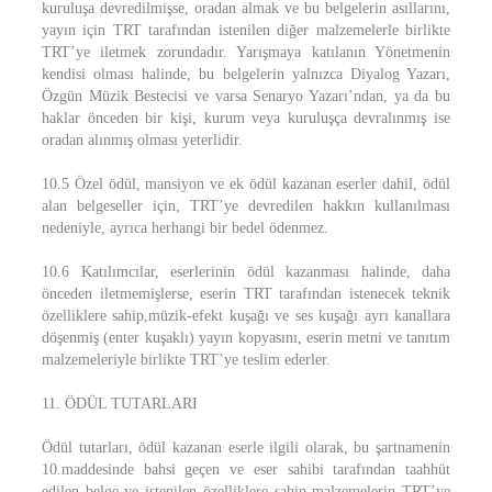
kuruluşa devredilmişse, oradan almak ve bu belgelerin asıllarını,
yayın için TRT tarafından istenilen diğer malzemelerle birlikte
TRT’ye iletmek zorundadır. Yarışmaya katılanın Yönetmenin
kendisi olması halinde, bu belgelerin yalnızca Diyalog Yazarı,
Özgün Müzik Bestecisi ve varsa Senaryo Yazarı’ndan, ya da bu
haklar önceden bir kişi, kurum veya kuruluşça devralınmış ise
oradan alınmış olması yeterlidir.
10.5 Özel ödül, mansiyon ve ek ödül kazanan eserler dahil, ödül
alan belgeseller için, TRT’ye devredilen hakkın kullanılması
nedeniyle, ayrıca herhangi bir bedel ödenmez.
10.6 Katılımcılar, eserlerinin ödül kazanması halinde, daha
önceden iletmemişlerse, eserin TRT tarafından istenecek teknik
özelliklere sahip,müzik-efekt kuşağı ve ses kuşağı ayrı kanallara
döşenmiş (enter kuşaklı) yayın kopyasını, eserin metni ve tanıtım
malzemeleriyle birlikte TRT’ye teslim ederler.
11. ÖDÜL TUTARLARI
Ödül tutarları, ödül kazanan eserle ilgili olarak, bu şartnamenin
10.maddesinde bahsi geçen ve eser sahibi tarafından taahhüt
edilen belge ve istenilen özelliklere sahip malzemelerin TRT’ye