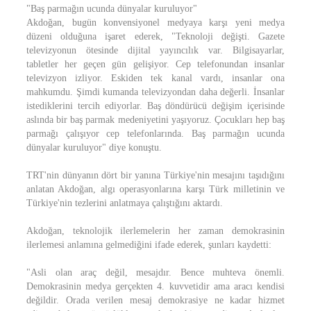
"Baş parmağın ucunda dünyalar kuruluyor"
Akdoğan, bugün konvensiyonel medyaya karşı yeni medya
düzeni olduğuna işaret ederek, "Teknoloji değişti. Gazete
televizyonun ötesinde dijital yayıncılık var. Bilgisayarlar,
tabletler her geçen gün gelişiyor. Cep telefonundan insanlar
televizyon izliyor. Eskiden tek kanal vardı, insanlar ona
mahkumdu. Şimdi kumanda televizyondan daha değerli. İnsanlar
istediklerini tercih ediyorlar. Baş döndürücü değişim içerisinde
aslında bir baş parmak medeniyetini yaşıyoruz. Çocukları hep baş
parmağı çalışıyor cep telefonlarında. Baş parmağın ucunda
dünyalar kuruluyor" diye konuştu.
TRT'nin dünyanın dört bir yanına Türkiye'nin mesajını taşıdığını
anlatan Akdoğan, algı operasyonlarına karşı Türk milletinin ve
Türkiye'nin tezlerini anlatmaya çalıştığını aktardı.
Akdoğan, teknolojik ilerlemelerin her zaman demokrasinin
ilerlemesi anlamına gelmediğini ifade ederek, şunları kaydetti:
"Asli olan araç değil, mesajdır. Bence muhteva önemli.
Demokrasinin medya gerçekten 4. kuvvetidir ama aracı kendisi
değildir. Orada verilen mesaj demokrasiye ne kadar hizmet