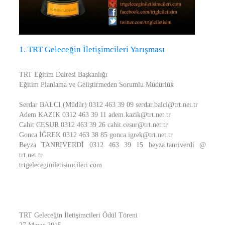
1. TRT Geleceğin İletişimcileri Yarışması
TRT Eğitim Dairesi Başkanlığı
Eğitim Planlama ve Geliştirmeden Sorumlu Müdürlük
Serdar BALCI (Müdür) 0312 463 39 09 serdar.balci@trt.net.tr
Adem KAZIK 0312 463 39 11 adem.kazik@trt.net.tr
Cahit CESUR 0312 463 39 26 cahit.cesur@trt.net.tr
Gonca İĞREK 0312 463 38 85 gonca.igrek@trt.net.tr
Beyza TANRIVERDİ 0312 463 39 15 beyza.tanriverdi @
trt.net.tr
trtgeleceginiletisimcileri.com
TRT Geleceğin İletişimcileri Ödül Töreni