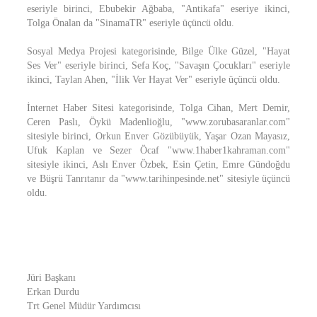
eseriyle birinci, Ebubekir Ağbaba, "Antikafa" eseriye ikinci,
Tolga Önalan da "SinamaTR" eseriyle üçüncü oldu.
Sosyal Medya Projesi kategorisinde, Bilge Ülke Güzel, "Hayat
Ses Ver" eseriyle birinci, Sefa Koç, "Savaşın Çocukları" eseriyle
ikinci, Taylan Ahen, "İlik Ver Hayat Ver" eseriyle üçüncü oldu.
İnternet Haber Sitesi kategorisinde, Tolga Cihan, Mert Demir,
Ceren Paslı, Öykü Madenlioğlu, "www.zorubasaranlar.com"
sitesiyle birinci, Orkun Enver Gözübüyük, Yaşar Ozan Mayasız,
Ufuk Kaplan ve Sezer Öcaf "www.1haber1kahraman.com"
sitesiyle ikinci, Aslı Enver Özbek, Esin Çetin, Emre Gündoğdu
ve Büşrü Tanrıtanır da "www.tarihinpesinde.net" sitesiyle üçüncü
oldu.
Jüri Başkanı
Erkan Durdu
Trt Genel Müdür Yardımcısı