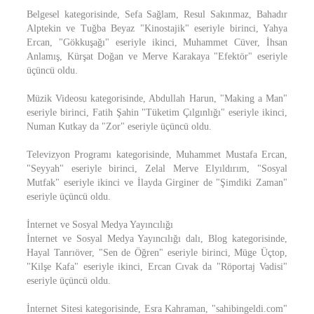
Belgesel kategorisinde, Sefa Sağlam, Resul Sakınmaz, Bahadır
Alptekin ve Tuğba Beyaz "Kinostajik" eseriyle birinci, Yahya
Ercan, "Gökkuşağı" eseriyle ikinci, Muhammet Cüver, İhsan
Anlamış, Kürşat Doğan ve Merve Karakaya "Efektör" eseriyle
üçüncü oldu.
Müzik Videosu kategorisinde, Abdullah Harun, "Making a Man"
eseriyle birinci, Fatih Şahin "Tüketim Çılgınlığı" eseriyle ikinci,
Numan Kutkay da "Zor" eseriyle üçüncü oldu.
Televizyon Programı kategorisinde, Muhammet Mustafa Ercan,
"Seyyah" eseriyle birinci, Zelal Merve Elyıldırım, "Sosyal
Mutfak" eseriyle ikinci ve İlayda Girginer de "Şimdiki Zaman"
eseriyle üçüncü oldu.
İnternet ve Sosyal Medya Yayıncılığı
İnternet ve Sosyal Medya Yayıncılığı dalı, Blog kategorisinde,
Hayal Tanrıöver, "Sen de Öğren" eseriyle birinci, Müge Üçtop,
"Kilşe Kafa" eseriyle ikinci, Ercan Cıvak da "Röportaj Vadisi"
eseriyle üçüncü oldu.
İnternet Sitesi kategorisinde, Esra Kahraman, "sahibingeldi.com"