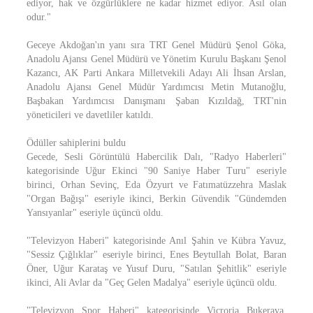
ediyor, hak ve özgürlüklere ne kadar hizmet ediyor. Asıl olan
odur."
Geceye Akdoğan'ın yanı sıra TRT Genel Müdürü Şenol Göka,
Anadolu Ajansı Genel Müdürü ve Yönetim Kurulu Başkanı Şenol
Kazancı, AK Parti Ankara Milletvekili Adayı Ali İhsan Arslan,
Anadolu Ajansı Genel Müdür Yardımcısı Metin Mutanoğlu,
Başbakan Yardımcısı Danışmanı Şaban Kızıldağ, TRT'nin
yöneticileri ve davetliler katıldı.
Ödüller sahiplerini buldu
Gecede, Sesli Görüntülü Habercilik Dalı, "Radyo Haberleri"
kategorisinde Uğur Ekinci "90 Saniye Haber Turu" eseriyle
birinci, Orhan Sevinç, Eda Özyurt ve Fatımatüzzehra Maslak
"Organ Bağışı" eseriyle ikinci, Berkin Güvendik "Gündemden
Yansıyanlar" eseriyle üçüncü oldu.
"Televizyon Haberi" kategorisinde Anıl Şahin ve Kübra Yavuz,
"Sessiz Çığlıklar" eseriyle birinci, Enes Beytullah Bolat, Baran
Öner, Uğur Karataş ve Yusuf Duru, "Satılan Şehitlik" eseriyle
ikinci, Ali Avlar da "Geç Gelen Madalya" eseriyle üçüncü oldu.
"Televizyon Spor Haberi" kategorisinde Vicroria Bukerava,