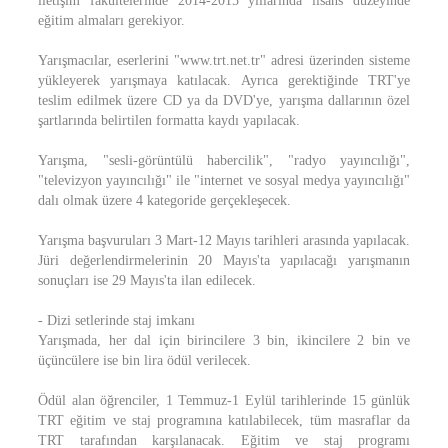
iletişim fakültelerinde 2014-2015 yıllarında lisans düzeyinde
eğitim almaları gerekiyor.
Yarışmacılar, eserlerini "www.trt.net.tr" adresi üzerinden sisteme
yükleyerek yarışmaya katılacak. Ayrıca gerektiğinde TRT'ye
teslim edilmek üzere CD ya da DVD'ye, yarışma dallarının özel
şartlarında belirtilen formatta kaydı yapılacak.
Yarışma, "sesli-görüntülü habercilik", "radyo yayıncılığı",
"televizyon yayıncılığı" ile "internet ve sosyal medya yayıncılığı"
dalı olmak üzere 4 kategoride gerçekleşecek.
Yarışma başvuruları 3 Mart-12 Mayıs tarihleri arasında yapılacak.
Jüri değerlendirmelerinin 20 Mayıs'ta yapılacağı yarışmanın
sonuçları ise 29 Mayıs'ta ilan edilecek.
- Dizi setlerinde staj imkanı
Yarışmada, her dal için birincilere 3 bin, ikincilere 2 bin ve
üçüncülere ise bin lira ödül verilecek.
Ödül alan öğrenciler, 1 Temmuz-1 Eylül tarihlerinde 15 günlük
TRT eğitim ve staj programına katılabilecek, tüm masraflar da
TRT tarafından karşılanacak. Eğitim ve staj programı