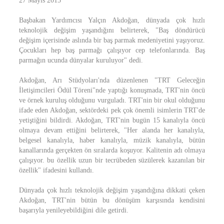
27 Mayıs 2015
Başbakan Yardımcısı Yalçın Akdoğan, dünyada çok hızlı
teknolojik değişim yaşandığını belirterek, "Baş döndürücü
değişim içerisinde aslında bir baş parmak medeniyetini yaşıyoruz.
Çocukları hep baş parmağı çalışıyor cep telefonlarında. Baş
parmağın ucunda dünyalar kuruluyor" dedi.
Akdoğan, Arı Stüdyoları'nda düzenlenen "TRT Geleceğin
İletişimcileri Ödül Töreni"nde yaptığı konuşmada, TRT'nin öncü
ve örnek kuruluş olduğunu vurguladı. TRT'nin bir okul olduğunu
ifade eden Akdoğan, sektördeki pek çok önemli isimlerin TRT'de
yetiştiğini bildirdi. Akdoğan, TRT'nin bugün 15 kanalıyla öncü
olmaya devam ettiğini belirterek, "Her alanda her kanalıyla,
belgesel kanalıyla, haber kanalıyla, müzik kanalıyla, bütün
kanallarında gerçekten ön sıralarda koşuyor. Kalitenin adı olmaya
çalışıyor. bu özellik uzun bir tecrübeden süzülerek kazanılan bir
özellik" ifadesini kullandı.
Dünyada çok hızlı teknolojik değişim yaşandığına dikkati çeken
Akdoğan, TRT'nin bütün bu dönüşüm karşısında kendisini
başarıyla yenileyebildiğini dile getirdi.