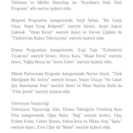
Türkmen ve Melike Demirbaş ise "Kayahan'a Veda Özel
Programı" adlı eseriye üçüncü oldu.
Belgesel Programlar kategorisinde, Seçil Ayhan, "Bir Garip
Ozan: Neşet Ertaş Belgeseli" eseriyle birinci, Ayşin Aşkım
Çakmak, "Vatan Kırım" eseriyle ikinci ve Kevser Çiğdem de
"Türkiye'nin Radyo Televizyonu" eseriyle üçüncü oldu.
Drama Programları kategorisinde, Ezgi Taşlı "Ezilenlerin
Tiyatrosu" eseriyle birinci, Derya Kara, "Masal Perisi" eseriyle
ikinci, Tuğba Beyaz da "Asrın Zaferi" eseriyle üçüncü oldu.
Müzek Performans Programı kategorisinde Nuriye Akyel, "Türk
Müziğinde Bir Atılım" eseriyle birinci, Yeşim Uluçay "Ne Güzel
Şey Hatırlamak Seni" eseriyle ikinci ve Mine Nazlım Balık da
"Film Şeridi" eseriyle üçüncü oldu.
Televizyon Yayıncılığı
Televizyon Yayıncılığı Dalı, Drama Tekniğiyle Üretilmiş Kısa
Film kategorisinde, Oğuz Bulut, "Bağ" eseriyle birinci, Uluç
Erdem Ersen, Cemre Şenses, Sultan koca ve Dilara Araç "İgnis"
eseriyle ikinci, Eren Uğur da "Mami" eseriyle üçüncü oldu.