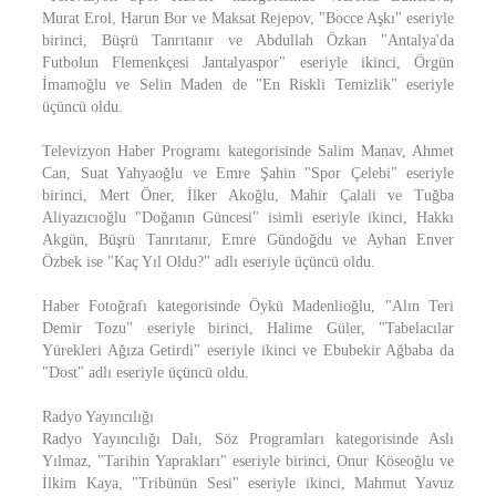
Murat Erol, Harun Bor ve Maksat Rejepov, "Bocce Aşkı" eseriyle
birinci, Büşrü Tanrıtanır ve Abdullah Özkan "Antalya'da
Futbolun Flemenkçesi Jantalyaspor" eseriyle ikinci, Örgün
İmamoğlu ve Selin Maden de "En Riskli Temizlik" eseriyle
üçüncü oldu.
Televizyon Haber Programı kategorisinde Salim Manav, Ahmet
Can, Suat Yahyaoğlu ve Emre Şahin "Spor Çelebi" eseriyle
birinci, Mert Öner, İlker Akoğlu, Mahir Çalali ve Tuğba
Aliyazıcıoğlu "Doğanın Güncesi" isimli eseriyle ikinci, Hakkı
Akgün, Büşrü Tanrıtanır, Emre Gündoğdu ve Ayhan Enver
Özbek ise "Kaç Yıl Oldu?" adlı eseriyle üçüncü oldu.
Haber Fotoğrafı kategorisinde Öykü Madenlioğlu, "Alın Teri
Demir Tozu" eseriyle birinci, Halime Güler, "Tabelacılar
Yürekleri Ağıza Getirdi" eseriyle ikinci ve Ebubekir Ağbaba da
"Dost" adlı eseriyle üçüncü oldu.
Radyo Yayıncılığı
Radyo Yayıncılığı Dalı, Söz Programları kategorisinde Aslı
Yılmaz, "Tarihin Yaprakları" eseriyle birinci, Onur Köseoğlu ve
İlkim Kaya, "Tribünün Sesi" eseriyle ikinci, Mahmut Yavuz