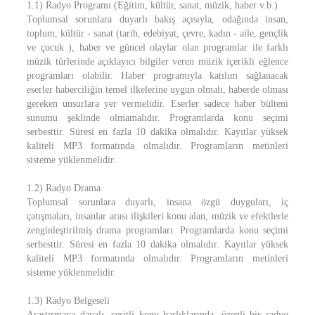
1.1) Radyo Programı (Eğitim, kültür, sanat, müzik, haber v.b.)
Toplumsal sorunlara duyarlı bakış açısıyla, odağında insan,
toplum, kültür - sanat (tarih, edebiyat, çevre, kadın - aile, gençlik
ve çocuk ), haber ve güncel olaylar olan programlar ile farklı
müzik türlerinde açıklayıcı bilgiler veren müzik içerikli eğlence
programları olabilir. Haber programıyla katılım sağlanacak
eserler haberciliğin temel ilkelerine uygun olmalı, haberde olması
gereken unsurlara yer vermelidir. Eserler sadece haber bülteni
sunumu şeklinde olmamalıdır. Programlarda konu seçimi
serbesttir. Süresi en fazla 10 dakika olmalıdır. Kayıtlar yüksek
kaliteli MP3 formatında olmalıdır. Programların metinleri
sisteme yüklenmelidir.
1.2) Radyo Drama
Toplumsal sorunlara duyarlı, insana özgü duyguları, iç
çatışmaları, insanlar arası ilişkileri konu alan, müzik ve efektlerle
zenginleştirilmiş drama programları. Programlarda konu seçimi
serbesttir. Süresi en fazla 10 dakika olmalıdır. Kayıtlar yüksek
kaliteli MP3 formatında olmalıdır. Programların metinleri
sisteme yüklenmelidir.
1.3) Radyo Belgeseli
Araştırmaya dayalı, çeşitli konu başlıklarında, özenli bir radyo