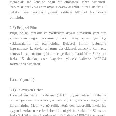
mekânları ile kendine özgü bir atmosfere sahip olmalıdır.
Yapımlar grafik ve animasyonla desteklenebilir. Süresi en fazla 5
dakika, eser kayıtları yüksek kalitede MPEG4 formatında
olmalıdır.
2.3) Belgesel Film
Bilgi, belge, tanıklık ve yorumlara dayalı olmasının yanı sıra
yönetmenin özgün yorumunu, farklı bakış açısını yenilikçi
yaklaşımlarını da içermelidir. Belgesel filmin bütününü
kapsamamak kaydıyla, anlatımı desteklemek amacıyla kurmaca,
deneysel, canlandırma gibi türler içerikte kullanılabilir. Süresi en
fazla 15 dakika, eser kayıtları yüksek kalitede MPEG4
formatında olmalıdır.
Haber Yayıncılığı
3.1) Televizyon Haberi
Haberciliğin temel ilkelerine (5N1K) uygun olmalı, haberde
olması gereken unsurlara yer vermeli, kurguda ses dengesi iyi
kurulmalıdır. Metin ve görsellik yönünden habercilik ilkelerine
uygun hazırlanan eserler haber bülteni şeklinde olabilir. Süresi en
fazla 2 dakika, eser kayıtları yüksek kalitede MPEG4 formatında