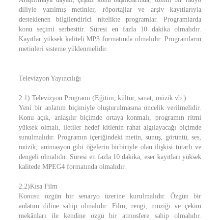
diliyle yazılmış metinler, röportajlar ve arşiv kayıtlarıyla
desteklenen bilgilendirici nitelikte programlar. Programlarda
konu seçimi serbesttir. Süresi en fazla 10 dakika olmalıdır.
Kayıtlar yüksek kaliteli MP3 formatında olmalıdır. Programların
metinleri sisteme yüklenmelidir.
Televizyon Yayıncılığı
2.1) Televizyon Programı (Eğitim, kültür, sanat, müzik vb.)
Yeni bir anlatım biçimiyle oluşturulmasına öncelik verilmelidir.
Konu açık, anlaşılır biçimde ortaya konmalı, programın ritmi
yüksek olmalı, iletiler hedef kitlenin rahat algılayacağı biçimde
sunulmalıdır. Programın içeriğindeki metin, sunuş, görüntü, ses,
müzik, animasyon gibi öğelerin birbiriyle olan ilişkisi tutarlı ve
dengeli olmalıdır. Süresi en fazla 10 dakika, eser kayıtları yüksek
kalitede MPEG4 formatında olmalıdır.
2.2)Kısa Film
Konusu özgün bir senaryo üzerine kurulmalıdır. Özgün bir
anlatım diline sahip olmalıdır. Film; rengi, müziği ve çekim
mekânları ile kendine özgü bir atmosfere sahip olmalıdır.