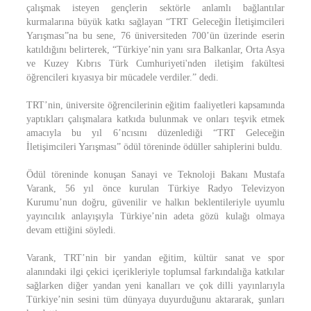
çalışmak isteyen gençlerin sektörle anlamlı bağlantılar
kurmalarına büyük katkı sağlayan “TRT Geleceğin İletişimcileri
Yarışması”na bu sene, 76 üniversiteden 700’ün üzerinde eserin
katıldığını belirterek, “Türkiye’nin yanı sıra Balkanlar, Orta Asya
ve Kuzey Kıbrıs Türk Cumhuriyeti'nden iletişim fakültesi
öğrencileri kıyasıya bir mücadele verdiler.” dedi.
TRT’nin, üniversite öğrencilerinin eğitim faaliyetleri kapsamında
yaptıkları çalışmalara katkıda bulunmak ve onları teşvik etmek
amacıyla bu yıl 6’ncısını düzenlediği “TRT Geleceğin
İletişimcileri Yarışması” ödül töreninde ödüller sahiplerini buldu.
Ödül töreninde konuşan Sanayi ve Teknoloji Bakanı Mustafa
Varank, 56 yıl önce kurulan Türkiye Radyo Televizyon
Kurumu’nun doğru, güvenilir ve halkın beklentileriyle uyumlu
yayıncılık anlayışıyla Türkiye’nin adeta gözü kulağı olmaya
devam ettiğini söyledi.
Varank, TRT’nin bir yandan eğitim, kültür sanat ve spor
alanındaki ilgi çekici içerikleriyle toplumsal farkındalığa katkılar
sağlarken diğer yandan yeni kanalları ve çok dilli yayınlarıyla
Türkiye’nin sesini tüm dünyaya duyurduğunu aktararak, şunları