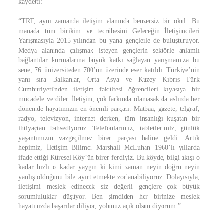
kaydetti:
“TRT, aynı zamanda iletişim alanında benzersiz bir okul. Bu
manada tüm birikim ve tecrübesini Geleceğin İletişimcileri
Yarışmasıyla 2015 yılından bu yana gençlerle de buluşturuyor.
Medya alanında çalışmak isteyen gençlerin sektörle anlamlı
bağlantılar kurmalarına büyük katkı sağlayan yarışmamıza bu
sene, 76 üniversiteden 700’ün üzerinde eser katıldı. Türkiye’nin
yanı sıra Balkanlar, Orta Asya ve Kuzey Kıbrıs Türk
Cumhuriyeti'nden iletişim fakültesi öğrencileri kıyasıya bir
mücadele verdiler. İletişim, çok farkında olamasak da aslında her
dönemde hayatımızın en önemli parçası. Matbaa, gazete, telgraf,
radyo, televizyon, internet derken, tüm insanlığı kuşatan bir
ihtiyaçtan bahsediyoruz. Telefonlarımız, tabletlerimiz, günlük
yaşantımızın vazgeçilmez birer parçası haline geldi. Artık
hepimiz, İletişim Bilimci Marshall McLuhan 1960’lı yıllarda
ifade ettiği Küresel Köy’ün birer ferdiyiz. Bu köyde, bilgi akışı o
kadar hızlı o kadar yaygın ki kimi zaman neyin doğru neyin
yanlış olduğunu bile ayırt etmekte zorlanabiliyoruz. Dolayısıyla,
iletişimi meslek edinecek siz değerli gençlere çok büyük
sorumluluklar düşüyor. Ben şimdiden her birinize meslek
hayatınızda başarılar diliyor, yolunuz açık olsun diyorum.”