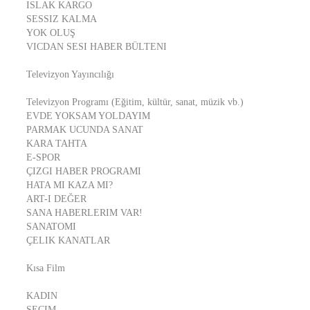
ISLAK KARGO
SESSIZ KALMA
YOK OLUŞ
VICDAN SESI HABER BÜLTENI
Televizyon Yayıncılığı
Televizyon Programı (Eğitim, kültür, sanat, müzik vb.)
EVDE YOKSAM YOLDAYIM
PARMAK UCUNDA SANAT
KARA TAHTA
E-SPOR
ÇIZGI HABER PROGRAMI
HATA MI KAZA MI?
ART-I DEĞER
SANA HABERLERIM VAR!
SANATOMI
ÇELIK KANATLAR
Kısa Film
KADIN
SEÇIM