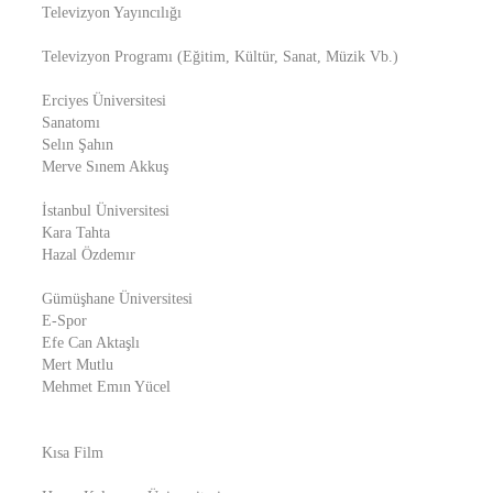
Televizyon Yayıncılığı
Televizyon Programı (Eğitim, Kültür, Sanat, Müzik Vb.)
Erciyes Üniversitesi
Sanatomı
Selın Şahın
Merve Sınem Akkuş
İstanbul Üniversitesi
Kara Tahta
Hazal Özdemır
Gümüşhane Üniversitesi
E-Spor
Efe Can Aktaşlı
Mert Mutlu
Mehmet Emın Yücel
Kısa Film