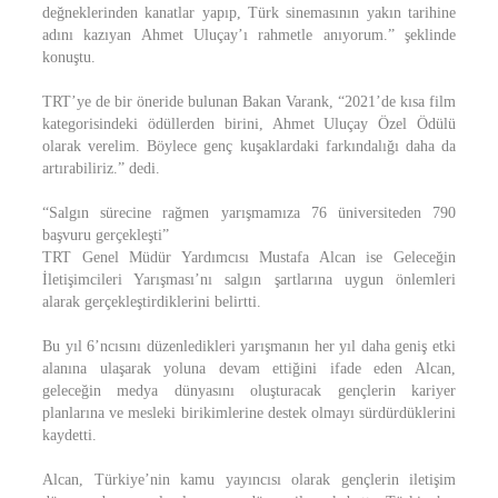
değneklerinden kanatlar yapıp, Türk sinemasının yakın tarihine
adını kazıyan Ahmet Uluçay’ı rahmetle anıyorum.” şeklinde
konuştu.
TRT’ye de bir öneride bulunan Bakan Varank, “2021’de kısa film
kategorisindeki ödüllerden birini, Ahmet Uluçay Özel Ödülü
olarak verelim. Böylece genç kuşaklardaki farkındalığı daha da
artırabiliriz.” dedi.
“Salgın sürecine rağmen yarışmamıza 76 üniversiteden 790
başvuru gerçekleşti”
TRT Genel Müdür Yardımcısı Mustafa Alcan ise Geleceğin
İletişimcileri Yarışması’nı salgın şartlarına uygun önlemleri
alarak gerçekleştirdiklerini belirtti.
Bu yıl 6’ncısını düzenledikleri yarışmanın her yıl daha geniş etki
alanına ulaşarak yoluna devam ettiğini ifade eden Alcan,
geleceğin medya dünyasını oluşturacak gençlerin kariyer
planlarına ve mesleki birikimlerine destek olmayı sürdürdüklerini
kaydetti.
Alcan, Türkiye’nin kamu yayıncısı olarak gençlerin iletişim