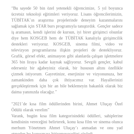
“Bu sayede 50 bin özel yetenekli öğrencimize, 5 yıl boyunca
ücretsiz teknoloji eğitimleri veriyoruz. Lisans öğrencilerimizin,
TÜBİTAK’ın araştırma projelerinde deneyim kazanmalarını
sağlamak için STAR burs programıyla tanıştırdık. Gençler sadece
iş aramasın, kendi işlerini de kursun, iyi birer girişimci olsunlar
diye hem KOSGEB hem de TÜBİTAK kanalıyla girişimcilik
destekleri veriyoruz. KOSGEB, sinema filmi, video ve
televizyon programlarına ilişkin projeleri de destekliyoruz.
Grafik, görsel efekt, animasyon gibi alanlarda çalışan işletmelere
365 bin liraya kadar kaynak sağlıyoruz. Sevgili gençler, kabul
ederseniz bir ağabeyiniz olarak, bir hususun altını özellikle
çizmek istiyorum. Gayretinize, enerjinize ve vizyonunuza, her
zamankinden daha çok ihtiyacımız var. Hayallerinizi
gerçekleştirmek için bir an bile beklemeyin bakanlık olarak biz
daima yanınızda olacağız.”
“2021’de kısa film ödüllerinden birini, Ahmet Uluçay Özel
Ödülü olarak verelim”
Varank, bugün kısa film kategorisindeki ödülleri, sahiplerine
kendisinin vereceğini belirterek, konu kısa film ve sinema olunca
merhum Yönetmen Ahmet Uluçay’ı anmadan ve onu yad
etmeden bu konuşmayı bitiremeyeceğini söyledi.