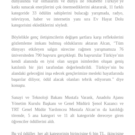
dünyasında var olmalarını ve dünya ile rekabette Türkiye’ye
katkı sunacak enerjilerini çok önemsediklerini aktararak, 11 farklı
kategoride 33 ödülün sahiplerini bulacağı yarışmada, radyo,
televizyon, haber ve internetin yanı sıra Ev Hayat Dolu
kategorisini eklediklerini söyledi.
Böylelikle genç iletişimcilerin değişen şartlara karşı reflekslerini
gözlemleme imkanı bulmuş olduklarını aktaran Alcan, “Tüm
dünyayı etkileyen salgın sürecine rağmen yarışmamıza 76
üniversiteden 790 başvuru gerçekleşti. Bu başvurular Türkiye’nin
kendi alanında en iyisi olan saygın isimlerden oluşan geniş
katılımlı bir jüri tarafından değerlendirildi. Türkiye’nin bu
alandaki geleceğini inşa edecek gençlerimize mesleki hayatlarında
başarılar diliyor, ödül alacak olanları tebrik ediyorum.” diye
konuştu.
Sanayi ve Teknoloji Bakanı Mustafa Varank, Anadolu Ajansı
Yönetim Kurulu Başkanı ve Genel Müdürü Şenol Kazancı ve
TRT Genel Müdür Yardımcısı Mustafa Alcan’ın da katıldığı
törende, 5 ana kategori ve 11 alt kategoride dereceye giren
öğrenciler ödüllerini aldı.
Bu yıl ödüller, her alt kategorinin birincisine 6 bin TL, ikincisine