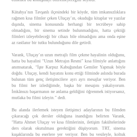
Kütahya’nın Tavşanlı ilçesindeki bir köyde, tüm imkansızlıklara
rağmen kısa filmler çeken Uluçay’ın, okuduğu kitaplar ve yazılar
dışında, sinema konusunda herhangi bir tecrübeye sahip
olmadığını, bir sinema setinde bulunmadığını, hatta çektiği
filmleri izleyebileceği bir cihazı bile olmadığını ama onda eşine
az rastlanır bir tutku bulunduğunu dile getirdi.
Varank, Uluçay’ın uzun metrajlı film çekme hayalinin olduğunu,
hatta bu hayalini “Uzun Metrajın Resmi” kısa filmiyle anlattığını
anımsatarak, “İşte Karpuz Kabuğundan Gemiler Yapmak böyle
doğdu. Uluçay, kendi hayatını konu ettiği filminde aslında burada
bulunan tüm genç iletişimcilere ayrı ayrı mesajlar veriyor. Ben
bu filmi her izlediğimde, başka bir mesajını yakalıyorum.
İmkânsızı başarmanın ne anlama geldiğini öğrenmek istiyorsanız,
mutlaka bu filmi izleyin.” dedi.
Bu alanda ilerlemek isteyen iletişimci adaylarının bu filmden
çıkaracağı çok dersler olduğuna inandığını belirten Varank,
“Hatta Ahmet Uluçay ve kısa filmlerinin, iletişim fakültelerinde
ders olarak okutulması gerektiğini düşüyorum. TRT, sinema
kuşaklarında bu eserlere yer veriyor. Ben bu vesileyle, koltuk