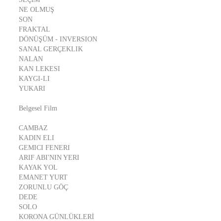
NE OLMUŞ
SON
FRAKTAL
DÖNÜŞÜM - INVERSION
SANAL GERÇEKLIK
NALAN
KAN LEKESI
KAYGI-LI
YUKARI
Belgesel Film
CAMBAZ
KADIN ELI
GEMICI FENERI
ARIF ABI'NIN YERI
KAYAK YOL
EMANET YURT
ZORUNLU GÖÇ
DEDE
SOLO
KORONA GÜNLÜKLERİ