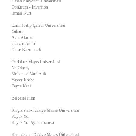
Hasan Kalyoncu Üniversitesi
Dönüşüm - Inversıon
İsmaıl Kurt
İzmir Kâtip Çelebi Üniversitesi
Yukarı
Avnı Afacan
Gürkan Adım
Emre Kuzutırnak
Ondokuz Mayıs Üniversitesi
Ne Olmuş
Mohamad Vard Atik
Yasser Kosba
Feyza Kani
Belgesel Film
Kırgızistan-Türkiye Manas Üniversitesi
Kayak Yol
Kayak Yol Aytmamatova
Kırgızistan-Türkiye Manas Üniversitesi