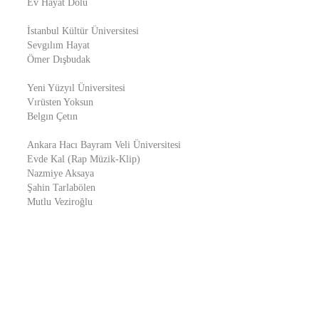
Ev Hayat Dolu
İstanbul Kültür Üniversitesi
Sevgılım Hayat
Ömer Dışbudak
Yeni Yüzyıl Üniversitesi
Vırüsten Yoksun
Belgın Çetın
Ankara Hacı Bayram Veli Üniversitesi
Evde Kal (Rap Müzik-Klip)
Nazmiye Aksaya
Şahin Tarlabölen
Mutlu Veziroğlu