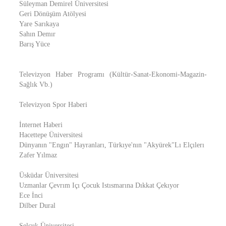
Süleyman Demirel Üniversitesi
Geri Dönüşüm Atölyesi
Yare Sarıkaya
Sahın Demır
Barış Yüce
Televizyon Haber Programı (Kültür-Sanat-Ekonomi-Magazin-
Sağlık Vb.)
Televizyon Spor Haberi
İnternet Haberi
Hacettepe Üniversitesi
Dünyanın "Engın" Hayranları, Türkıye'nın "Akyürek"Lı Elçılerı
Zafer Yılmaz
Üsküdar Üniversitesi
Uzmanlar Çevrım Içı Çocuk Istısmarına Dıkkat Çekıyor
Ece İnci
Dilber Dural
Selçuk Üniversitesi