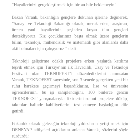
“Hayallerinizi gerçekleştirmek için bir an bile beklemeyin”
Bakan Varank, bakanlığın gençlere dokunan işlerine değinerek,
“Sanayi ve Teknoloji Bakanlığı olarak; merak eden, araştıran,
üreten yani hayallerinin peşinden koşan tüm gençleri
destekliyoruz. Kız çocuklarımız başta olmak üzere gençlerin
bilim, teknoloji, mühendislik ve matematik gibi alanlarda daha
aktif olmaları için çalışıyoruz.” dedi.
Teknoloji geliştirme odaklı projelere erken yaşlarda katılımı
teşvik etmek için Türkiye’nin ilk Havacılık, Uzay ve Teknoloji
Festivali olan TEKNOFEST’i düzenlediklerini anımsatan
Varank, TEKNOFEST sayesinde, son 3 senede gerçekten yeni bir
ruhu harekete geçirmeyi başardıklarını, lise ve üniversite
öğrencilerinin, bu işi sahiplendiğini, 100 binlerce gencin
TEKNOFEST yarışmalarıyla fikirlerini somut projelere döküp,
takımlar halinde kabiliyetlerini test etmeye başladığını dile
getirdi.
Bakanlık olarak geleceğin teknoloji yıldızlarını yetiştirmek için
DENEYAP atölyeleri açtıklarını anlatan Varank, sözlerini şöyle
sürdürdü: