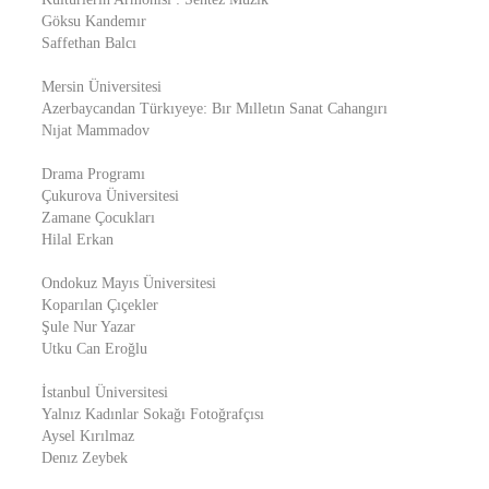
Göksu Kandemır
Saffethan Balcı
Mersin Üniversitesi
Azerbaycandan Türkıyeye: Bır Mılletın Sanat Cahangırı
Nıjat Mammadov
Drama Programı
Çukurova Üniversitesi
Zamane Çocukları
Hilal Erkan
Ondokuz Mayıs Üniversitesi
Koparılan Çıçekler
Şule Nur Yazar
Utku Can Eroğlu
İstanbul Üniversitesi
Yalnız Kadınlar Sokağı Fotoğrafçısı
Aysel Kırılmaz
Denız Zeybek