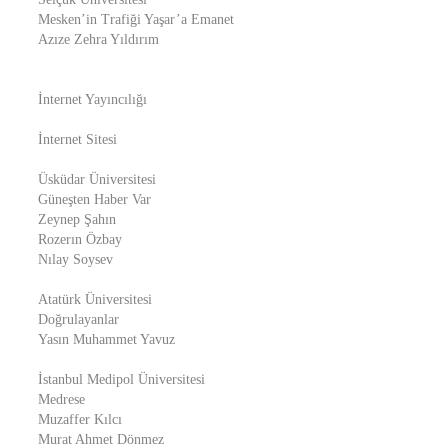
Mesken’in Trafiği Yaşar’a Emanet
Azıze Zehra Yıldırım
İnternet Yayıncılığı
İnternet Sitesi
Üsküdar Üniversitesi
Güneşten Haber Var
Zeynep Şahın
Rozerın Özbay
Nılay Soysev
Atatürk Üniversitesi
Doğrulayanlar
Yasın Muhammet Yavuz
İstanbul Medipol Üniversitesi
Medrese
Muzaffer Kılcı
Murat Ahmet Dönmez