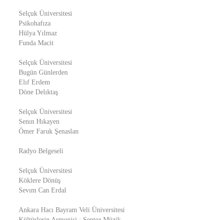
Selçuk Üniversitesi
Psikohafıza
Hülya Yılmaz
Funda Macit
Selçuk Üniversitesi
Bugün Günlerden
Elıf Erdem
Döne Delıktaş
Selçuk Üniversitesi
Senın Hıkayen
Ömer Faruk Şenaslan
Radyo Belgeseli
Selçuk Üniversitesi
Köklere Dönüş
Sevım Can Erdal
Ankara Hacı Bayram Veli Üniversitesi
Kültürlerin Armonisi : Sentez Müzik