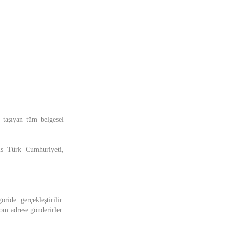
ı taşıyan tüm belgesel
ıs Türk Cumhuriyeti,
ide gerçekleştirilir.
om adrese gönderirler.