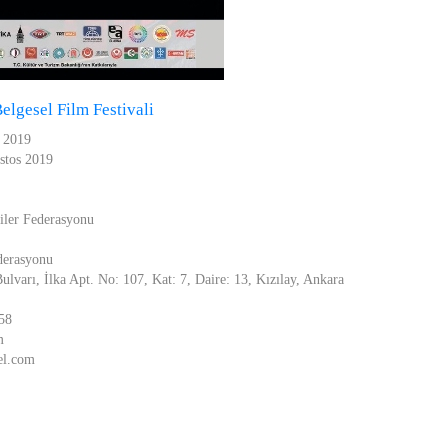
elgesel Film Festivali
 2019
stos 2019
iler Federasyonu
derasyonu
lvarı, İlka Apt. No: 107, Kat: 7, Daire: 13, Kızılay, Ankara
58
m
el.com