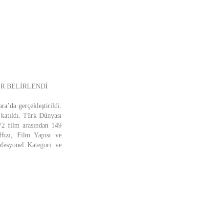
ER BELİRLENDİ
a’da gerçekleştirildi.
 katıldı. Türk Dünyası
172 film arasından 149
Hızı, Film Yapısı ve
ofesyonel Kategori ve