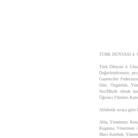
TÜRK DÜNYASI 4.
Türk Dünyası 4. Ulusl
Değerlendirmeye, proj
Gazeteciler Federasyo
film; Özgünlük, Yön
Ses/Müzik olmak üzer
Öğrenci Filmleri Kate
Alfabetik sıraya göre 
Abla, Yönetmen: Kena
Kuşatma, Yönetmen: 
Mavi Kelebek, Yönetm