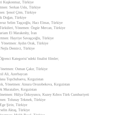
ri Kuşkonmaz, Türkiye
tmen: Serkan Uslu, Türkiye
en: Şenol Çöm, Türkiye
ak Doğan, Türkiye
vuz Selim Taşçıoğlu, Hacı Elmas, Türkiye
Türküleri, Yönemen: Özgür Mercan, Türkiye
ariam El Marakeshy, İran
etmen: Hayriye Savaşçıoğlu, Türkiye
, Yönetmen: Aydın Orak, Türkiye
Nejla Demirci, Türkiye
Öğrenci Kategorisi’ndeki finalist filmler;
 Yönetmen: Osman Çakır, Türkiye
l Ali, Azerbaycan
ana Topchubaeva, Kırgızistan
k, Yönetmen: Ainura Orozobekova, Kırgızistan
k Murataliev, Kırgızistan
Yönetmen: Hülya Özkoyuncu, Kuzey Kıbrıs Türk Cumhuriyeti
men: Tolunay Tekmek, Türkiye
Ege Şirin, Türkiye
selin Aktaş, Türkiye