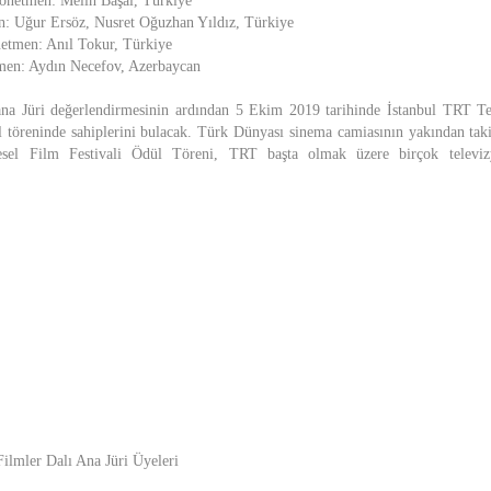
Yönetmen: Melih Başal, Türkiye
 Uğur Ersöz, Nusret Oğuzhan Yıldız, Türkiye
etmen: Anıl Tokur, Türkiye
men: Aydın Necefov, Azerbaycan
 ana Jüri değerlendirmesinin ardından 5 Ekim 2019 tarihinde İstanbul TRT Te
ül töreninde sahiplerini bulacak. Türk Dünyası sinema camiasının yakından tak
gesel Film Festivali Ödül Töreni, TRT başta olmak üzere birçok televiz
Filmler Dalı Ana Jüri Üyeleri