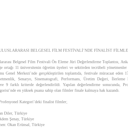
 ULUSLARARASI BELGESEL FİLM FESTİVALİ’NDE FİNALİST FİLML
ararası Belgesel Film Festivali Ön Eleme Jüri Değerlendirme Toplantısı, Ankar
e ortağı 11 üniversitenin öğretim üyeleri ve sektörden tecrübeli yönetmenler
nu Genel Merkezi’nde gerçekleştirilen toplantıda, festivale müracaat eden 
etmenlik, Senaryo, Sinematografi, Performans, Üretim Değeri, İlerleme 
e 9 farklı kriterde değerlendirildi. Yapılan değerlendirme sonucunda, Pr
gorisi’nde en yüksek puana sahip olan filmler finale kalmaya hak kazandı.
Profesyonel Kategori’deki finalist filmler;
n Diler, Türkiye
Adem Şenay, Türkiye
en: Okan Erünsal, Türkiye