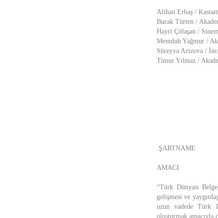
Alihan Erbaş / Kastam
Burak Türten / Akade
Hayri Çölaşan / Sine
Memduh Yağmur / Aka
Süreyya Azizova / İn
Timur Yılmaz / Akade
ŞARTNAME
AMACI
“Türk Dünyası Belges
gelişmesi ve yaygınla
uzun vadede Türk Dü
oluşturmak amacıyla d