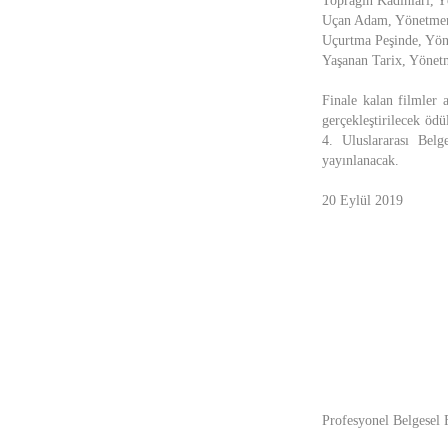
Toprağın Kadınları, 
Uçan Adam, Yönetmen:
Uçurtma Peşinde, Yön
Yaşanan Tarix, Yönet
Finale kalan filmler
gerçekleştirilecek öd
4. Uluslararası Bel
yayınlanacak.
20 Eylül 2019
Profesyonel Belgesel 