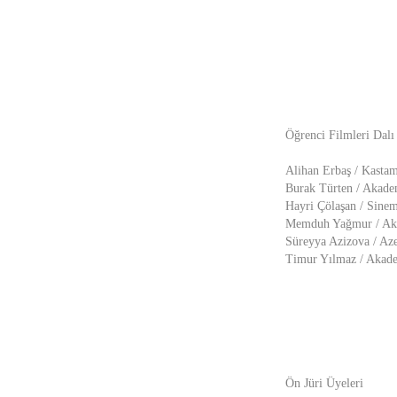
Öğrenci Filmleri Dalı
Alihan Erbaş / Kastam
Burak Türten / Akade
Hayri Çölaşan / Sine
Memduh Yağmur / Aka
Süreyya Azizova / Az
Timur Yılmaz / Akade
Ön Jüri Üyeleri