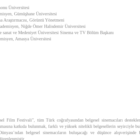
onu Üniversitesi
misyen, Gümüşhane Üniversitesi
ma Araştırmacısı, Görüntü Yönetmeni
demisyen, Niğde Ömer Halisdemir Üniversitesi
ce sanat ve Medeniyet Üniversitesi Sinema ve TV Bölüm Başkanı
misyen, Amasya Üniversitesi
el Film Festivali”, tüm Türk coğrafyasından belgesel sinemacıları destekle
şmasına katkıda bulunmak, farklı ve yüksek nitelikli belgesellerin seyirciyle b
nyası’ndan belgesel sinemacıların buluşacağı ve düşünce alışverişinde 
üzenlenmiştir.