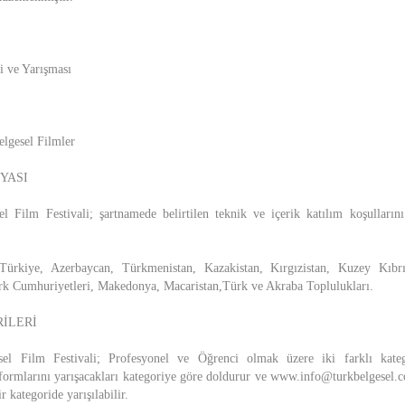
i ve Yarışması
lgesel Filmler
YASI
 Film Festivali; şartnamede belirtilen teknik ve içerik katılım koşulların
 Türkiye, Azerbaycan, Türkmenistan, Kazakistan, Kırgızistan, Kuzey Kıbr
rk Cumhuriyetleri, Makedonya, Macaristan,Türk ve Akraba Toplulukları.
İLERİ
l Film Festivali; Profesyonel ve Öğrenci olmak üzere iki farklı kategor
 formlarını yarışacakları kategoriye göre doldurur ve www.info@turkbelgesel.c
r kategoride yarışılabilir.