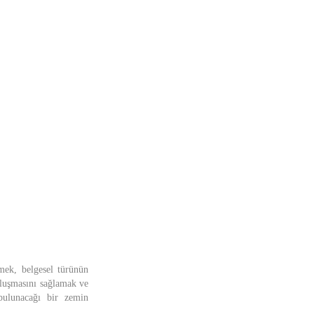
mek, belgesel türünün
uluşmasını sağlamak ve
bulunacağı bir zemin