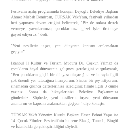
Festivalin açılış programında konuşan Beyoğlu Belediye Başkanı
Ahmet Misbah Demircan, TÜRSAK Vakfı'nın, festivali yıllardan
beri yapmaya devam ettiğini belirterek, "Biz de onlara destek
vermeye, yavrularımıza, çocuklarımıza güzel işler üretmeye
gayret ediyoruz." dedi.
"Yeni nesillerin inşası, yeni dünyanın kapısını aralamaktan
geçiyor"
İstanbul İl Kültür ve Turizm Müdürü Dr. Coşkun Yılmaz da
çocukların hayal dünyasının gelişmesi gerektiğini vurgulayarak,
"Ben çocukların güçlü bir dünyası oluşacağına ve burayla ilgili
çok önemli yer tutacağına inanıyorum. Sizden bir şey istiyorum,
sinemadan çıkınca defterlerinize izlediğiniz filmle ilgili 3 cümle
yazınız. Sonra da hikayelerinizi Belediye Başkanımıza
gönderiniz. Şüphesiz, yeni nesillerin inşası, yeni dünyanın
anahtarını ve kapısını aralamaktan geçiyor." diye konuştu.
TÜRSAK Vakfı Yönetim Kurulu Başkanı Hasan Fehmi Yaşar ise
14. Çocuk Filmleri Festivali'nin bu sene Elazığ, Tunceli, Bingöl
ve İstanbulda gerçekleştirildiğini söyledi.