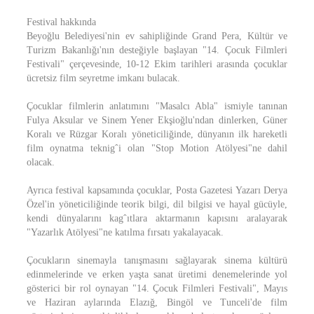
Festival hakkında
Beyoğlu Belediyesi'nin ev sahipliğinde Grand Pera, Kültür ve
Turizm Bakanlığı'nın desteğiyle başlayan "14. Çocuk Filmleri
Festivali" çerçevesinde, 10-12 Ekim tarihleri arasında çocuklar
ücretsiz film seyretme imkanı bulacak.
Çocuklar filmlerin anlatımını "Masalcı Abla" ismiyle tanınan
Fulya Aksular ve Sinem Yener Ekşioğlu'ndan dinlerken, Güner
Koralı ve Rüzgar Koralı yöneticiliğinde, dünyanın ilk hareketli
film oynatma teknigˆi olan "Stop Motion Atölyesi"ne dahil
olacak.
Ayrıca festival kapsamında çocuklar, Posta Gazetesi Yazarı Derya
Özel'in yöneticiliğinde teorik bilgi, dil bilgisi ve hayal gücüyle,
kendi dünyalarını kagˆıtlara aktarmanın kapısını aralayarak
"Yazarlık Atölyesi"ne katılma fırsatı yakalayacak.
Çocukların sinemayla tanışmasını sağlayarak sinema kültürü
edinmelerinde ve erken yaşta sanat üretimi denemelerinde yol
gösterici bir rol oynayan "14. Çocuk Filmleri Festivali", Mayıs
ve Haziran aylarında Elazığ, Bingöl ve Tunceli'de film