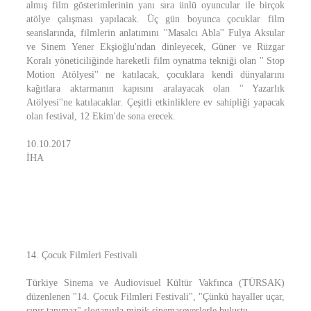
almış film gösterimlerinin yanı sıra ünlü oyuncular ile birçok
atölye çalışması yapılacak. Üç gün boyunca çocuklar film
seanslarında, filmlerin anlatımını ''Masalcı Abla'' Fulya Aksular
ve Sinem Yener Ekşioğlu'ndan dinleyecek, Güner ve Rüzgar
Koralı yöneticiliğinde hareketli film oynatma tekniği olan '' Stop
Motion Atölyesi'' ne katılacak, çocuklara kendi dünyalarını
kağıtlara aktarmanın kapısını aralayacak olan '' Yazarlık
Atölyesi''ne katılacaklar. Çeşitli etkinliklere ev sahipliği yapacak
olan festival, 12 Ekim'de sona erecek.
10.10.2017
İHA
14. Çocuk Filmleri Festivali
Türkiye Sinema ve Audiovisuel Kültür Vakfınca (TÜRSAK)
düzenlenen "14. Çocuk Filmleri Festivali", "Çünkü hayaller uçar,
sınır tanımaz" sloganıyla minik sinemaseverlerle buluştu.