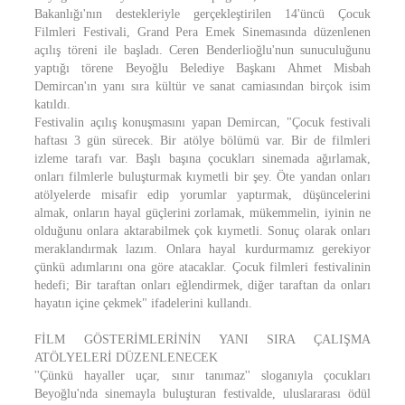
Bakanlığı'nın destekleriyle gerçekleştirilen 14'üncü Çocuk
Filmleri Festivali, Grand Pera Emek Sinemasında düzenlenen
açılış töreni ile başladı. Ceren Benderlioğlu'nun sunuculuğunu
yaptığı törene Beyoğlu Belediye Başkanı Ahmet Misbah
Demircan'ın yanı sıra kültür ve sanat camiasından birçok isim
katıldı.
Festivalin açılış konuşmasını yapan Demircan, "Çocuk festivali
haftası 3 gün sürecek. Bir atölye bölümü var. Bir de filmleri
izleme tarafı var. Başlı başına çocukları sinemada ağırlamak,
onları filmlerle buluşturmak kıymetli bir şey. Öte yandan onları
atölyelerde misafir edip yorumlar yaptırmak, düşüncelerini
almak, onların hayal güçlerini zorlamak, mükemmelin, iyinin ne
olduğunu onlara aktarabilmek çok kıymetli. Sonuç olarak onları
meraklandırmak lazım. Onlara hayal kurdurmamız gerekiyor
çünkü adımlarını ona göre atacaklar. Çocuk filmleri festivalinin
hedefi; Bir taraftan onları eğlendirmek, diğer taraftan da onları
hayatın içine çekmek" ifadelerini kullandı.
FİLM GÖSTERİMLERİNİN YANI SIRA ÇALIŞMA
ATÖLYELERİ DÜZENLENECEK
''Çünkü hayaller uçar, sınır tanımaz'' sloganıyla çocukları
Beyoğlu'nda sinemayla buluşturan festivalde, uluslararası ödül