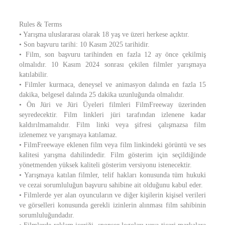
Rules & Terms
• Yarışma uluslararası olarak 18 yaş ve üzeri herkese açıktır.
• Son başvuru tarihi: 10 Kasım 2025 tarihidir.
• Film, son başvuru tarihinden en fazla 12 ay önce çekilmiş
olmalıdır. 10 Kasım 2024 sonrası çekilen filmler yarışmaya
katılabilir.
• Filmler kurmaca, deneysel ve animasyon dalında en fazla 15
dakika, belgesel dalında 25 dakika uzunluğunda olmalıdır.
• Ön Jüri ve Jüri Üyeleri filmleri FilmFreeway üzerinden
seyredecektir. Film linkleri jüri tarafından izlenene kadar
kaldırılmamalıdır. Film linki veya şifresi çalışmazsa film
izlenemez ve yarışmaya katılamaz.
• FilmFreewaye eklenen film veya film linkindeki görüntü ve ses
kalitesi yarışma dahilindedir. Film gösterim için seçildiğinde
yönetmenden yüksek kaliteli gösterim versiyonu istenecektir.
• Yarışmaya katılan filmler, telif hakları konusunda tüm hukuki
ve cezai sorumluluğun başvuru sahibine ait olduğunu kabul eder.
• Filmlerde yer alan oyuncuların ve diğer kişilerin kişisel verileri
ve görselleri konusunda gerekli izinlerin alınması film sahibinin
sorumluluğundadır.