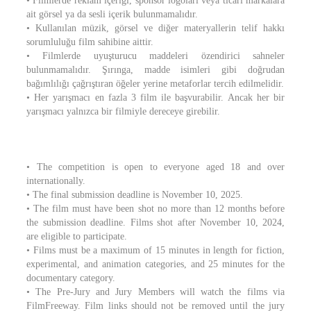
• Filmlerde reklam içeriği, sponsor logoları veya ticari markalara
ait görsel ya da sesli içerik bulunmamalıdır.
• Kullanılan müzik, görsel ve diğer materyallerin telif hakkı
sorumluluğu film sahibine aittir.
• Filmlerde uyuşturucu maddeleri özendirici sahneler
bulunmamalıdır. Şırınga, madde isimleri gibi doğrudan
bağımlılığı çağrıştıran öğeler yerine metaforlar tercih edilmelidir.
• Her yarışmacı en fazla 3 film ile başvurabilir. Ancak her bir
yarışmacı yalnızca bir filmiyle dereceye girebilir.
• The competition is open to everyone aged 18 and over
internationally.
• The final submission deadline is November 10, 2025.
• The film must have been shot no more than 12 months before
the submission deadline. Films shot after November 10, 2024,
are eligible to participate.
• Films must be a maximum of 15 minutes in length for fiction,
experimental, and animation categories, and 25 minutes for the
documentary category.
• The Pre-Jury and Jury Members will watch the films via
FilmFreeway. Film links should not be removed until the jury