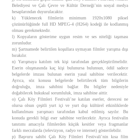
Belediyesi ve Çalı Çevre ve Kültür Derneği’nin sosyal medya
hesaplarından duyurulacaktır.
k) Yüklenecek filmlerin minimum 1920x1080 piksel
çözünürlüğünde full HD MPEG-4 (H264) kodeği ile kodlanmış
olması gerekmektedir.
l) Kopyaların gösterime uygun resim ve ses niteliği taşıması
zorunludur.
m) Şartnamede belirtilen koşullara uymayan filmler yarışma dışı
bırakılır.
n) Yarışmaya katılım tek kişi tarafından gerçekleştirilmelidir.
Eserin oluşmasında kaç kişi bulunursa bulunsun, ödül sadece
belgelerde imzası bulunan eserin yasal sahibine verilecektir.
Ayrıca, söz konusu belgelerde belirtilecek tüm bilgilerin
doğruluğu, imza sahibini bağlar. Bu bilgiler nedeniyle
doğabilecek hukuksal sorumluluk, imza sahibine aittir.
o) Çalı Köy Filmleri Festivali’ne katılan eserler, derecesi ne
olursa olsun çeşitli yurt içi ve yurt dışı kültürel etkinliklerde
kullanılması yarışmacı tarafından kabul edilmiş sayılır. Bu
konuda gerekli bilgi eser sahibine verilecektir. Ayrıca festivalin
tanıtımı amacıyla filmlerden küçük kesitler veya fragmanlar
farklı mecralarda (televizyon, radyo ve internet) gösterilebilir.
p) Başvuru sahibi Çalı Köy Filmleri Festivali’nin kısa film