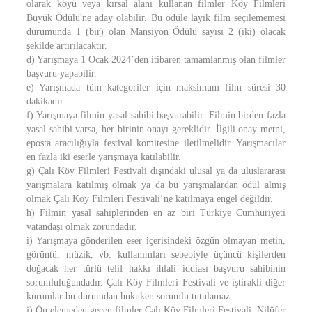
olarak köyü veya kırsal alanı kullanan filmler Köy Filmleri
Büyük Ödülü'ne aday olabilir. Bu ödüle layık film seçilememesi
durumunda 1 (bir) olan Mansiyon Ödülü sayısı 2 (iki) olacak
şekilde artırılacaktır.
d) Yarışmaya 1 Ocak 2024’den itibaren tamamlanmış olan filmler
başvuru yapabilir.
e) Yarışmada tüm kategoriler için maksimum film süresi 30
dakikadır.
f) Yarışmaya filmin yasal sahibi başvurabilir. Filmin birden fazla
yasal sahibi varsa, her birinin onayı gereklidir. İlgili onay metni,
eposta aracılığıyla festival komitesine iletilmelidir. Yarışmacılar
en fazla iki eserle yarışmaya katılabilir.
g) Çalı Köy Filmleri Festivali dışındaki ulusal ya da uluslararası
yarışmalara katılmış olmak ya da bu yarışmalardan ödül almış
olmak Çalı Köy Filmleri Festivali’ne katılmaya engel değildir.
h) Filmin yasal sahiplerinden en az biri Türkiye Cumhuriyeti
vatandaşı olmak zorundadır.
i) Yarışmaya gönderilen eser içerisindeki özgün olmayan metin,
görüntü, müzik, vb. kullanımları sebebiyle üçüncü kişilerden
doğacak her türlü telif hakkı ihlali iddiası başvuru sahibinin
sorumluluğundadır. Çalı Köy Filmleri Festivali ve iştirakli diğer
kurumlar bu durumdan hukuken sorumlu tutulamaz.
j) Ön elemeden geçen filmler Çalı Köy Filmleri Festivali, Nilüfer