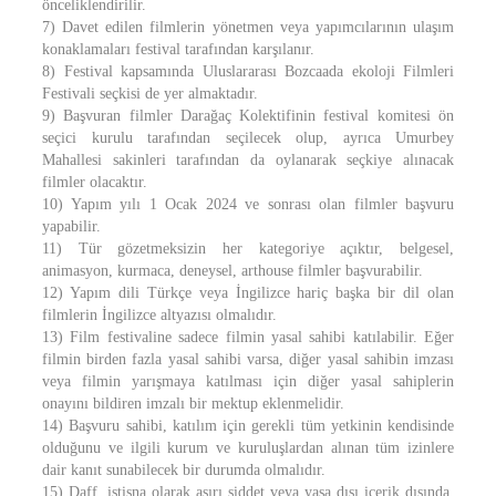
önceliklendirilir.
7) Davet edilen filmlerin yönetmen veya yapımcılarının ulaşım
konaklamaları festival tarafından karşılanır.
8) Festival kapsamında Uluslararası Bozcaada ekoloji Filmleri
Festivali seçkisi de yer almaktadır.
9) Başvuran filmler Darağaç Kolektifinin festival komitesi ön
seçici kurulu tarafından seçilecek olup, ayrıca Umurbey
Mahallesi sakinleri tarafından da oylanarak seçkiye alınacak
filmler olacaktır.
10) Yapım yılı 1 Ocak 2024 ve sonrası olan filmler başvuru
yapabilir.
11) Tür gözetmeksizin her kategoriye açıktır, belgesel,
animasyon, kurmaca, deneysel, arthouse filmler başvurabilir.
12) Yapım dili Türkçe veya İngilizce hariç başka bir dil olan
filmlerin İngilizce altyazısı olmalıdır.
13) Film festivaline sadece filmin yasal sahibi katılabilir. Eğer
filmin birden fazla yasal sahibi varsa, diğer yasal sahibin imzası
veya filmin yarışmaya katılması için diğer yasal sahiplerin
onayını bildiren imzalı bir mektup eklenmelidir.
14) Başvuru sahibi, katılım için gerekli tüm yetkinin kendisinde
olduğunu ve ilgili kurum ve kuruluşlardan alınan tüm izinlere
dair kanıt sunabilecek bir durumda olmalıdır.
15) Daff, istisna olarak aşırı şiddet veya yasa dışı içerik dışında,