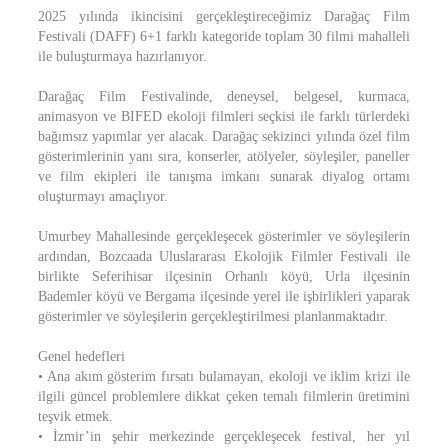
2025 yılında ikincisini gerçekleştireceğimiz Darağaç Film
Festivali (DAFF) 6+1 farklı kategoride toplam 30 filmi mahalleli
ile buluşturmaya hazırlanıyor.
Darağaç Film Festivalinde, deneysel, belgesel, kurmaca,
animasyon ve BIFED ekoloji filmleri seçkisi ile farklı türlerdeki
bağımsız yapımlar yer alacak. Darağaç sekizinci yılında özel film
gösterimlerinin yanı sıra, konserler, atölyeler, söyleşiler, paneller
ve film ekipleri ile tanışma imkanı sunarak diyalog ortamı
oluşturmayı amaçlıyor.
Umurbey Mahallesinde gerçekleşecek gösterimler ve söyleşilerin
ardından, Bozcaada Uluslararası Ekolojik Filmler Festivali ile
birlikte Seferihisar ilçesinin Orhanlı köyü, Urla ilçesinin
Bademler köyü ve Bergama ilçesinde yerel ile işbirlikleri yaparak
gösterimler ve söyleşilerin gerçekleştirilmesi planlanmaktadır.
Genel hedefleri
• Ana akım gösterim fırsatı bulamayan, ekoloji ve iklim krizi ile
ilgili güncel problemlere dikkat çeken temalı filmlerin üretimini
teşvik etmek.
• İzmir’in şehir merkezinde gerçekleşecek festival, her yıl