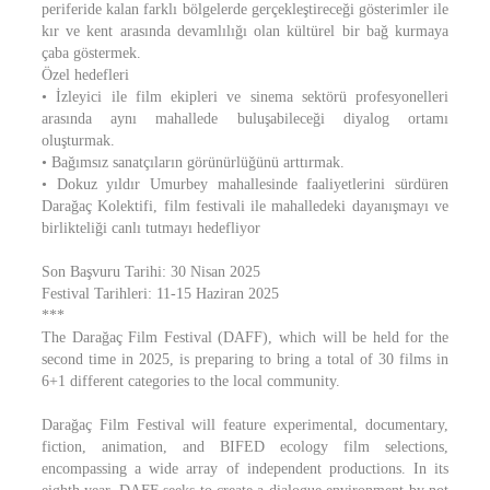
periferide kalan farklı bölgelerde gerçekleştireceği gösterimler ile
kır ve kent arasında devamlılığı olan kültürel bir bağ kurmaya
çaba göstermek.
Özel hedefleri
• İzleyici ile film ekipleri ve sinema sektörü profesyonelleri
arasında aynı mahallede buluşabileceği diyalog ortamı
oluşturmak.
• Bağımsız sanatçıların görünürlüğünü arttırmak.
• Dokuz yıldır Umurbey mahallesinde faaliyetlerini sürdüren
Darağaç Kolektifi, film festivali ile mahalledeki dayanışmayı ve
birlikteliği canlı tutmayı hedefliyor
Son Başvuru Tarihi: 30 Nisan 2025
Festival Tarihleri: 11-15 Haziran 2025
***
The Darağaç Film Festival (DAFF), which will be held for the
second time in 2025, is preparing to bring a total of 30 films in
6+1 different categories to the local community.
Darağaç Film Festival will feature experimental, documentary,
fiction, animation, and BIFED ecology film selections,
encompassing a wide array of independent productions. In its