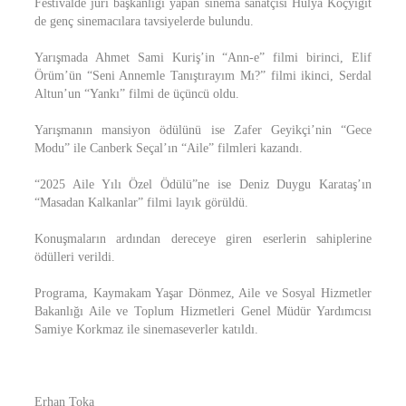
Festivalde jüri başkanlığı yapan sinema sanatçısı Hülya Koçyiğit
de genç sinemacılara tavsiyelerde bulundu.
Yarışmada Ahmet Sami Kuriş’in “Ann-e” filmi birinci, Elif
Örüm’ün “Seni Annemle Tanıştırayım Mı?” filmi ikinci, Serdal
Altun’un “Yankı” filmi de üçüncü oldu.
Yarışmanın mansiyon ödülünü ise Zafer Geyikçi’nin “Gece
Modu” ile Canberk Seçal’ın “Aile” filmleri kazandı.
“2025 Aile Yılı Özel Ödülü”ne ise Deniz Duygu Karataş’ın
“Masadan Kalkanlar” filmi layık görüldü.
Konuşmaların ardından dereceye giren eserlerin sahiplerine
ödülleri verildi.
Programa, Kaymakam Yaşar Dönmez, Aile ve Sosyal Hizmetler
Bakanlığı Aile ve Toplum Hizmetleri Genel Müdür Yardımcısı
Samiye Korkmaz ile sinemaseverler katıldı.
Erhan Toka