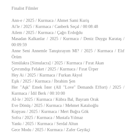
Finalist Filmler
Ann-e / 2025 / Kurmaca / Ahmet Sami Kuriş
Ai'le / 2025 / Kurmaca / Canberk Seçal / 00:08:48
Ailem / 2025 / Kurmaca / Çağrı Erdoğdu
Masadan Kalkanlar / 2025 / Kurmaca / Deniz Duygu Karataş /
00:09:59
Anne Seni Annemle Tanıştırayım Ml? / 2025 / Kurmaca / Elıf
Örüm
Simülakra [Simulacra] / 2025 / Kurmaca / Fırat Akan
Çevrımdışı Felaket / 2025 / Kurmaca / Fırat Ürper
Hey Ai / 2025 / Kurmaca / Furkan Akyol
Eşik / 2025 / Kurmaca / İbrahim Şen
Her "Aşk" Emek İster (All "Love" Demands Effort) / 2025 /
Kurmaca / İdil Berk / 00:10:00
Aİ-le / 2025 / Kurmaca / Kübra Bal, Bayram Orak
Eve Dönüş / 2025 / Kurmaca / Mehmet Katalıoğlu
Kopyası / 2025 / Kurmaca / Mert Buğra Gök
Sofra / 2025 / Kurmaca / Mustafa Yılmaz
Yankı / 2025 / Kurmaca / Serdal Altun
Gece Modu / 2025 / Kurmaca / Zafer Geyikçi