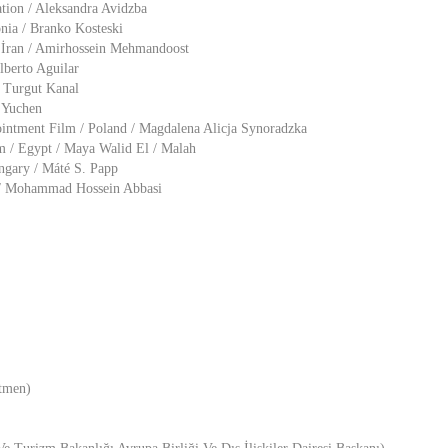
tion / Aleksandra Avidzba
nia / Branko Kosteski
/ İran / Amirhossein Mehmandoost
lberto Aguilar
 Turgut Kanal
 Yuchen
intment Film / Poland / Magdalena Alicja Synoradzka
m / Egypt / Maya Walid El / Malah
ngary / Máté S. Papp
 / Mohammad Hossein Abbasi
etmen)