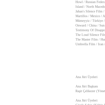
Howl / Russian Federa
Island / North Macedo
Jahan's Silence Film 
Martillos / Mexico / A
Mümeyyiz / Türkiye /
Onward / China / Sun
Testimony Of Disappo
The Loud Silence Fil
The Master Film / Hu
Umbrella Film / Iran
Ana Jüri Üyeleri
Ana Jüri Başkanı
Raşit Çelikezer (Yön
Ana Jüri Üyeleri