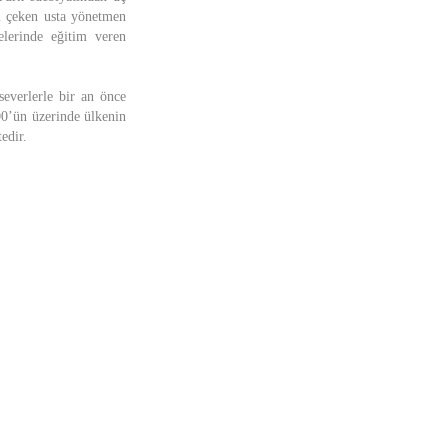
ri çeken usta yönetmen
elerinde eğitim veren
everlerle bir an önce
00’ün üzerinde ülkenin
edir.