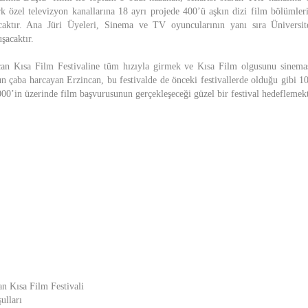
 özel televizyon kanallarına 18 ayrı projede 400’ü aşkın dizi film bölümle
caktır. Ana Jüri Üyeleri, Sinema ve TV oyuncularının yanı sıra Üniversit
şacaktır.
ncan Kısa Film Festivaline tüm hızıyla girmek ve Kısa Film olgusunu sinemas
n çaba harcayan Erzincan, bu festivalde de önceki festivallerde olduğu gibi 1
00’in üzerinde film başvurusunun gerçekleşeceği güzel bir festival hedeflemekt
an Kısa Film Festivali
ulları