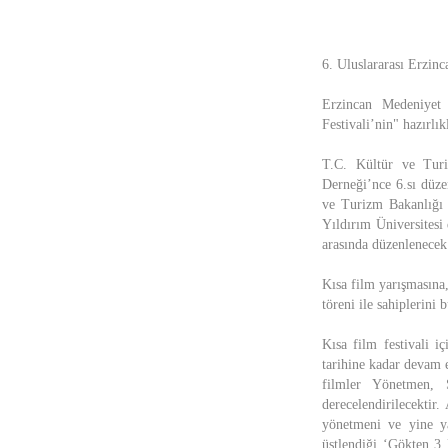
6. Uluslararası Erzinc
Erzincan Medeniyet
Festivali’nin" hazırlık
T.C. Kültür ve Turi
Derneği’nce 6.sı düze
ve Turizm Bakanlığı 
Yıldırım Üniversitesi
arasında düzenlenecek 
Kısa film yarışmasına
töreni ile sahiplerini b
Kısa film festivali i
tarihine kadar devam e
filmler Yönetmen, 
derecelendirilecektir
yönetmeni ve yine yaz
üstlendiği ‘Gökten 3