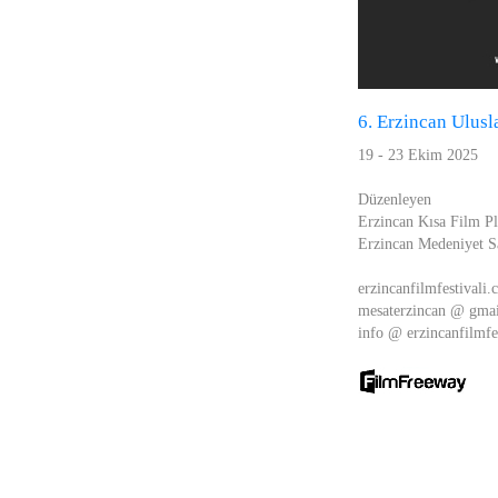
6. Erzincan Ulusla
19 - 23 Ekim 2025
Düzenleyen
Erzincan Kısa Film P
Erzincan Medeniyet S
erzincanfilmfestivali
mesaterzincan @ gma
info @ erzincanfilmfe