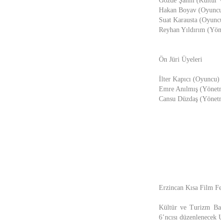
Gözde Şahin (Kültür V
Hakan Boyav (Oyunc
Suat Karausta (Oyunc
Reyhan Yıldırım (Yö
Ön Jüri Üyeleri
İlter Kapıcı (Oyuncu)
Emre Anılmış (Yönet
Cansu Düzdaş (Yönet
Erzincan Kısa Film F
Kültür ve Turizm Bak
6’ncısı düzenlenecek U