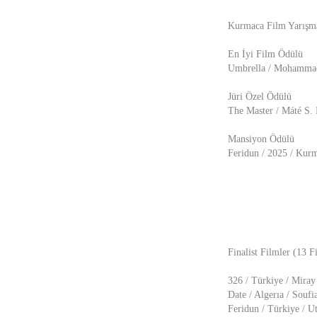
Kurmaca Film Yarışm
En İyi Film Ödülü
Umbrella / Mohammad 
Jüri Özel Ödülü
The Master / Máté S. 
Mansiyon Ödülü
Feridun / 2025 / Kurm
Finalist Filmler (13 F
326 / Türkiye / Mir
Date / Algerıa / Souf
Feridun / Türkiye / U