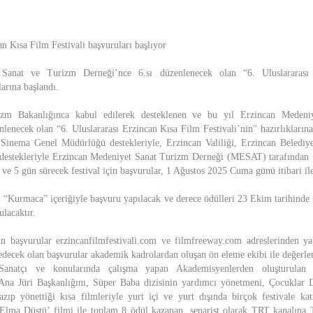
an Kısa Film Festivali başvuruları başlıyor
 Sanat ve Turizm Derneği’nce 6.sı düzenlenecek olan “6. Uluslararası
larına başlandı.
zm Bakanlığınca kabul edilerek desteklenen ve bu yıl Erzincan Meden
nlenecek olan “6. Uluslararası Erzincan Kısa Film Festivali’nin" hazırlıklarına
Sinema Genel Müdürlüğü destekleriyle, Erzincan Valiliği, Erzincan Belediye
 destekleriyle Erzincan Medeniyet Sanat Turizm Derneği (MESAT) tarafından 
ve 5 gün sürecek festival için başvurular, 1 Ağustos 2025 Cuma günü itibari ile
, “Kurmaca” içeriğiyle başvuru yapılacak ve derece ödülleri 23 Ekim tarihinde g
ulacaktır.
çin başvurular erzincanfilmfestivali.com ve filmfreeway.com adreslerinden ya
decek olan başvurular akademik kadrolardan oluşan ön eleme ekibi ile değerlend
Sanatçı ve konularında çalışma yapan Akademisyenlerden oluşturulan 
. Ana Jüri Başkanlığını, Süper Baba dizisinin yardımcı yönetmeni, Çocuklar 
ıp yönettiği kısa filmleriyle yurt içi ve yurt dışında birçok festivale kat
 Elma Düştü’ filmi ile toplam 8 ödül kazanan, senarist olarak TRT kanalına 