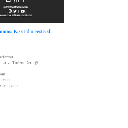
rarası Kısa Film Festivali
latformu
anat ve Turizm Derneği
.com
il.com
stivali.com