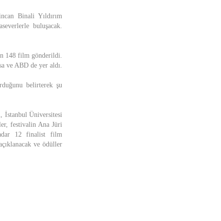
incan Binali Yıldırım
aseverlerle buluşacak.
n 148 film gönderildi.
sa ve ABD de yer aldı.
rduğunu belirterek şu
, İstanbul Üniversitesi
, festivalin Ana Jüri
dar 12 finalist film
açıklanacak ve ödüller