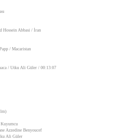
ası
Hossein Abbasi / İran
Papp / Macaristan
aca / Utku Ali Güler / 00:13:07
ilm)
ay Kuyumcu
iane Azzedine Benyoucef
tku Ali Güler