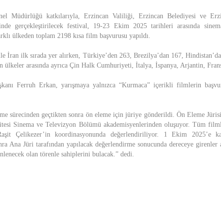
l Müdürlüğü katkılarıyla, Erzincan Valiliği, Erzincan Belediyesi ve Erz
ğinde gerçekleştirilecek festival, 19-23 Ekim 2025 tarihleri arasında sinem
arklı ülkeden toplam 2198 kısa film başvurusu yapıldı.
le İran ilk sırada yer alırken, Türkiye’den 263, Brezilya’dan 167, Hindistan’da
n ülkeler arasında ayrıca Çin Halk Cumhuriyeti, İtalya, İspanya, Arjantin, Fran
şkanı Ferruh Erkan, yarışmaya yalnızca “Kurmaca” içerikli filmlerin başvu
me sürecinden geçtikten sonra ön eleme için jüriye gönderildi. Ön Eleme Jürisi
itesi Sinema ve Televizyon Bölümü akademisyenlerinden oluşuyor. Tüm filmler
şit Çelikezer’in koordinasyonunda değerlendiriliyor. 1 Ekim 2025’e ka
nra Ana Jüri tarafından yapılacak değerlendirme sonucunda dereceye girenler 
lenecek olan törenle sahiplerini bulacak.” dedi.