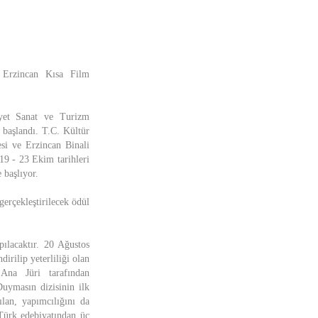
 Erzincan Kısa Film
iyet Sanat ve Turizm
 başlandı. T.C. Kültür
si ve Erzincan Binali
19 - 23 Ekim tarihleri
 başlıyor.
erçekleştirilecek ödül
pılacaktır. 20 Ağustos
irilip yeterliliği olan
Ana Jüri tarafından
Duymasın dizisinin ilk
ılan, yapımcılığını da
Türk edebiyatından üç