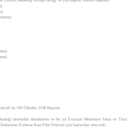
e Turizm Bakanlığı Avrupa Birliği Ve Dış İlişkiler Dairesi Başkanı)
u)
u)
netmen)
men)
men)
estivali’ne 109 Ülkeden 2198 Başvuru
anlığı tarafından desteklenen ve bu yıl Erzincan Medeniyet Sanat ve Turi
luslararası Erzincan Kısa Film Festivali için başvurular sona erdi.