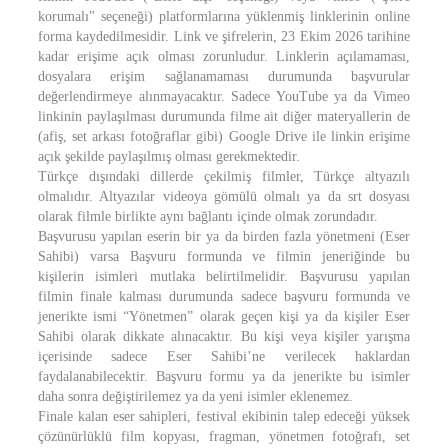
korumalı" seçeneği) platformlarına yüklenmiş linklerinin online
forma kaydedilmesidir. Link ve şifrelerin, 23 Ekim 2026 tarihine
kadar erişime açık olması zorunludur. Linklerin açılamaması,
dosyalara erişim sağlanamaması durumunda başvurular
değerlendirmeye alınmayacaktır. Sadece YouTube ya da Vimeo
linkinin paylaşılması durumunda filme ait diğer materyallerin de
(afiş, set arkası fotoğraflar gibi) Google Drive ile linkin erişime
açık şekilde paylaşılmış olması gerekmektedir.
Türkçe dışındaki dillerde çekilmiş filmler, Türkçe altyazılı
olmalıdır. Altyazılar videoya gömülü olmalı ya da srt dosyası
olarak filmle birlikte aynı bağlantı içinde olmak zorundadır.
Başvurusu yapılan eserin bir ya da birden fazla yönetmeni (Eser
Sahibi) varsa Başvuru formunda ve filmin jeneriğinde bu
kişilerin isimleri mutlaka belirtilmelidir. Başvurusu yapılan
filmin finale kalması durumunda sadece başvuru formunda ve
jenerikte ismi “Yönetmen” olarak geçen kişi ya da kişiler Eser
Sahibi olarak dikkate alınacaktır. Bu kişi veya kişiler yarışma
içerisinde sadece Eser Sahibi’ne verilecek haklardan
faydalanabilecektir. Başvuru formu ya da jenerikte bu isimler
daha sonra değiştirilemez ya da yeni isimler eklenemez.
Finale kalan eser sahipleri, festival ekibinin talep edeceği yüksek
çözünürlüklü film kopyası, fragman, yönetmen fotoğrafı, set