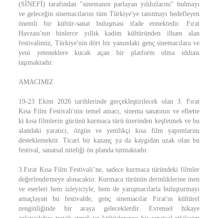
(SİNEFİ) tarafından "sinemanın parlayan yıldızlarını" bulmayı
ve geleceğin sinemacılarını tüm Türkiye'ye tanıtmayı hedefleyen
önemli bir kültür-sanat buluşması ifade etmektedir. Fırat
Havzası'nın binlerce yıllık kadim kültüründen ilham alan
festivalimiz, Türkiye'nin dört bir yanındaki genç sinemacılara ve
yeni yeteneklere kucak açan bir platform olma iddiası
taşımaktadır.
AMACIMIZ
19-23 Ekim 2026 tarihlerinde gerçekleştirilecek olan 3. Fırat
Kısa Film Festivali'nin temel amacı, sinema sanatının ve elbette
ki kısa filmlerin gücünü kurmaca türü üzerinden keşfetmek ve bu
alandaki yaratıcı, özgün ve yenilikçi kısa film yapımlarını
desteklemektir. Ticari bir kazanç ya da kaygıdan uzak olan bu
festival, sanatsal niteliği ön planda tutmaktadır.
3.Fırat Kısa Film Festivali’ne, sadece kurmaca türündeki filmler
değerlendirmeye alınacaktır. Kurmaca türünün derinliklerine inen
ve eserleri hem izleyiciyle, hem de yarışmacılarla buluşturmayı
amaçlayan bu festivalde, genç sinemacılar Fırat'ın kültürel
zenginliğinde bir araya geleceklerdir. Evrensel hikaye