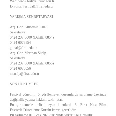
Web: www.festival.firat.edu.tr
E-Posta: festival@firat.edu.tr
YARIŞMA SEKRETARYASI
Arş. Gör. Gülsemin Ünal
Sekretarya
0424 237 0000 (Dahili: 8854)
0424 6078854
gunal@firat.edu.tr
Arş. Gör. Merthan Süalp
Sekretarya
0424 237 0000 (Dahili: 8856)
0424 6078856
msualp@firat.edu.tr
SON HÜKÜMLER
Festival yönetimi, öngörülemeyen durumlarda şartname üzerinde
değişiklik yapma hakkını saklı tutar.
Bu şartnamede belirtilmeyen konularda 3. Fırat Kısa Film
Festivali Düzenleme Kurulu kararı geçerlidir.
Bu şartname 01 Ocak 2025 tarihinde yürürlüğe girmiştir.