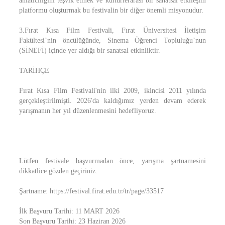
anlatıcılığını teşvik etmek ve kültürlerarası bir sanatsal etkileşim
platformu oluşturmak bu festivalin bir diğer önemli misyonudur.
3.Fırat Kısa Film Festivali, Fırat Üniversitesi İletişim
Fakültesi’nin öncülüğünde, Sinema Öğrenci Topluluğu’nun
(SİNEFİ) içinde yer aldığı bir sanatsal etkinliktir.
TARİHÇE
Fırat Kısa Film Festivali'nin ilki 2009, ikincisi 2011 yılında
gerçekleştirilmişti. 2026'da kaldığımız yerden devam ederek
yarışmanın her yıl düzenlenmesini hedefliyoruz.
Lütfen festivale başvurmadan önce, yarışma şartnamesini
dikkatlice gözden geçiriniz.
Şartname: https://festival.firat.edu.tr/tr/page/33517
İlk Başvuru Tarihi: 11 MART 2026
Son Başvuru Tarihi: 23 Haziran 2026