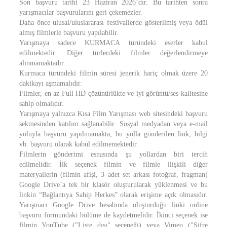
Son başvuru tarihi 23 Haziran 2026’dır. Bu tarihten sonra
yarışmacılar başvurularını geri çekemezler.
Daha önce ulusal/uluslararası festivallerde gösterilmiş veya ödül
almış filmlerle başvuru yapılabilir.
Yarışmaya sadece KURMACA türündeki eserler kabul
edilmektedir. Diğer türlerdeki filmler değerlendirmeye
alınmamaktadır.
Kurmaca türündeki filmin süresi jenerik hariç olmak üzere 20
dakikayı aşmamalıdır.
Filmler, en az Full HD çözünürlükte ve iyi görüntü/ses kalitesine
sahip olmalıdır.
Yarışmaya yalnızca Kısa Film Yarışması web sitesindeki başvuru
sekmesinden katılım sağlanabilir. Sosyal medyadan veya e-mail
yoluyla başvuru yapılmamakta; bu yolla gönderilen link, bilgi
vb. başvuru olarak kabul edilmemektedir.
Filmlerin gönderimi esnasında şu yollardan biri tercih
edilmelidir. İlk seçenek filmin ve filmle ilişkili diğer
materyallerin (filmin afişi, 3 adet set arkası fotoğraf, fragman)
Google Drive’a tek bir klasör oluşturularak yüklenmesi ve bu
linkin “Bağlantıya Sahip Herkes” olarak erişime açık olmasıdır.
Yarışmacı Google Drive hesabında oluşturduğu linki online
başvuru formundaki bölüme de kaydetmelidir. İkinci seçenek ise
filmin YouTube ("Liste dışı" seçeneği) veya Vimeo ("Şifre