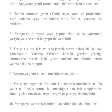
filmin kopyasını çeşitli formatlarda talep etme hakkına sahiptir.
5. Teknik sorunlar içeren (Yanlış kayıt, orantısal problemler,
seste patlama veya bozukluklar v.b.) filmler, yarışma dışı
bırakılır.
6. Yarışmacı (bireysel veya yapım ekibi adına yönetmen)
yarışmaya sadece tek bir yapıt ile katılabilir.
7. Yarışma süresi (Ön ve arka jenerik süresi dahil) 10 dakikayı
aşmamalıdır. Yarışma Yürütme Kurulu gerekli gördüğü
durumlarda, sürede %10 (yüzde on)’luk bir dilimde istisna
yapma hakkına sahiptir.
8. Yarışmaya gönderilen bütün filmler arşivlenir.
9. Yarışmaya başvuran filmlerde kullanılacak müziklerin telifsiz
yahut telif hakkı sorunu bulunmadığına dair hak sahiplerinden
alınmış ıslak imzalı muafiyet belgesi başvuruya eklenmelidir.
10. Yarışmaya katılacak filimler, ilan edilen konuda olmalıdır.