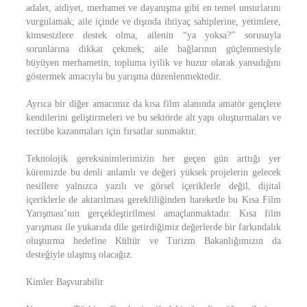
adalet, aidiyet, merhamet ve dayanışma gibi en temel unsurlarını
vurgulamak; aile içinde ve dışında ihtiyaç sahiplerine, yetimlere,
kimsesizlere destek olma, ailenin “ya yoksa?” sorusuyla
sorunlarına dikkat çekmek; aile bağlarının güçlenmesiyle
büyüyen merhametin, topluma iyilik ve huzur olarak yansıdığını
göstermek amacıyla bu yarışma düzenlenmektedir.
Ayrıca bir diğer amacımız da kısa film alanında amatör gençlere
kendilerini geliştirmeleri ve bu sektörde alt yapı oluşturmaları ve
tecrübe kazanmaları için fırsatlar sunmaktır.
Teknolojik gereksinimlerimizin her geçen gün arttığı yer
küremizde bu denli anlamlı ve değeri yüksek projelerin gelecek
nesillere yalnızca yazılı ve görsel içeriklerle değil, dijital
içeriklerle de aktarılması gerekliliğinden hareketle bu Kısa Film
Yarışması’nın gerçekleştirilmesi amaçlanmaktadır. Kısa film
yarışması ile yukarıda dile getirdiğimiz değerlerde bir farkındalık
oluşturma hedefine Kültür ve Turizm Bakanlığımızın da
desteğiyle ulaşmış olacağız.
Kimler Başvurabilir