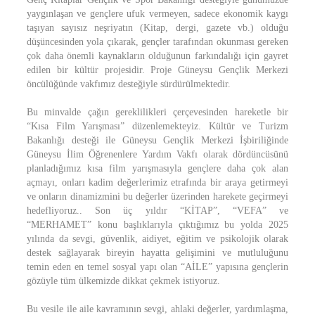
yaygınlaşan ve gençlere ufuk vermeyen, sadece ekonomik kaygı
taşıyan sayısız neşriyatın (Kitap, dergi, gazete vb.) olduğu
düşüncesinden yola çıkarak, gençler tarafından okunması gereken
çok daha önemli kaynakların olduğunun farkındalığı için gayret
edilen bir kültür projesidir. Proje Güneysu Gençlik Merkezi
öncülüğünde vakfımız desteğiyle sürdürülmektedir.
Bu minvalde çağın gereklilikleri çerçevesinden hareketle bir
“Kısa Film Yarışması” düzenlemekteyiz. Kültür ve Turizm
Bakanlığı desteği ile Güneysu Gençlik Merkezi İşbiriliğinde
Güneysu İlim Öğrenenlere Yardım Vakfı olarak dördüncüsünü
planladığımız kısa film yarışmasıyla gençlere daha çok alan
açmayı, onları kadim değerlerimiz etrafında bir araya getirmeyi
ve onların dinamizmini bu değerler üzerinden harekete geçirmeyi
hedefliyoruz.. Son üç yıldır “KİTAP”, “VEFA” ve
“MERHAMET” konu başlıklarıyla çıktığımız bu yolda 2025
yılında da sevgi, güvenlik, aidiyet, eğitim ve psikolojik olarak
destek sağlayarak bireyin hayatta gelişimini ve mutluluğunu
temin eden en temel sosyal yapı olan “AİLE” yapısına gençlerin
gözüyle tüm ülkemizde dikkat çekmek istiyoruz.
Bu vesile ile aile kavramının sevgi, ahlaki değerler, yardımlaşma,