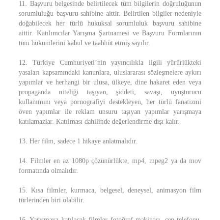
11. Başvuru belgesinde belirtilecek tüm bilgilerin doğruluğunun
sorumluluğu başvuru sahibine aittir. Belirtilen bilgiler nedeniyle
doğabilecek her türlü hukuksal sorumluluk başvuru sahibine
aittir. Katılımcılar Yarışma Şartnamesi ve Başvuru Formlarının
tüm hükümlerini kabul ve taahhüt etmiş sayılır.
12. Türkiye Cumhuriyeti’nin yayıncılıkla ilgili yürürlükteki
yasaları kapsamındaki kanunlara, uluslararası sözleşmelere aykırı
yapımlar ve herhangi bir ulusa, ülkeye, dine hakaret eden veya
propaganda niteliği taşıyan, şiddeti, savaşı, uyuşturucu
kullanımını veya pornografiyi destekleyen, her türlü fanatizmi
öven yapımlar ile reklam unsuru taşıyan yapımlar yarışmaya
katılamazlar. Katılması dahilinde değerlendirme dışı kalır.
13. Her film, sadece 1 hikaye anlatmalıdır.
14. Filmler en az 1080p çözünürlükte, mp4, mpeg2 ya da mov
formatında olmalıdır.
15. Kısa filmler, kurmaca, belgesel, deneysel, animasyon film
türlerinden biri olabilir.
16. Yarışmaya katılacak filmler fotoğraf makinası, cep telefonu,