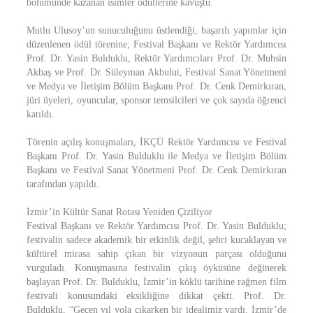
bölümünde kazanan isimler ödüllerine kavuştu.
Mutlu Ulusoy’un sunuculuğunu üstlendiği, başarılı yapımlar için
düzenlenen ödül törenine; Festival Başkanı ve Rektör Yardımcısı
Prof. Dr. Yasin Bulduklu, Rektör Yardımcıları Prof. Dr. Muhsin
Akbaş ve Prof. Dr. Süleyman Akbulut, Festival Sanat Yönetmeni
ve Medya ve İletişim Bölüm Başkanı Prof. Dr. Cenk Demirkıran,
jüri üyeleri, oyuncular, sponsor temsilcileri ve çok sayıda öğrenci
katıldı.
Törenin açılış konuşmaları, İKÇÜ Rektör Yardımcısı ve Festival
Başkanı Prof. Dr. Yasin Bulduklu ile Medya ve İletişim Bölüm
Başkanı ve Festival Sanat Yönetmeni Prof. Dr. Cenk Demirkıran
tarafından yapıldı.
İzmir’in Kültür Sanat Rotası Yeniden Çiziliyor
Festival Başkanı ve Rektör Yardımcısı Prof. Dr. Yasin Bulduklu;
festivalin sadece akademik bir etkinlik değil, şehri kucaklayan ve
kültürel mirasa sahip çıkan bir vizyonun parçası olduğunu
vurguladı. Konuşmasına festivalin çıkış öyküsüne değinerek
başlayan Prof. Dr. Bulduklu, İzmir’in köklü tarihine rağmen film
festivali konusundaki eksikliğine dikkat çekti. Prof. Dr.
Bulduklu, “Geçen yıl yola çıkarken bir idealimiz vardı. İzmir’de