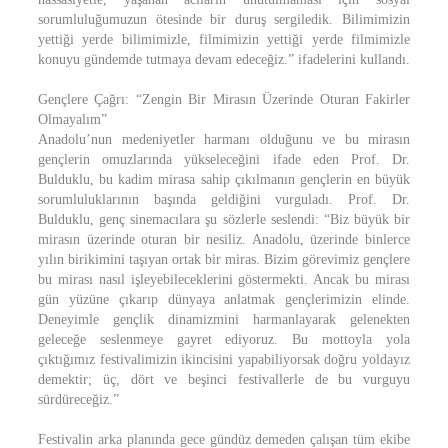
sorumluluğumuzun ötesinde bir duruş sergiledik. Bilimimizin
yettiği yerde bilimimizle, filmimizin yettiği yerde filmimizle
konuyu gündemde tutmaya devam edeceğiz.” ifadelerini kullandı.
Gençlere Çağrı: “Zengin Bir Mirasın Üzerinde Oturan Fakirler
Olmayalım”
Anadolu’nun medeniyetler harmanı olduğunu ve bu mirasın
gençlerin omuzlarında yükseleceğini ifade eden Prof. Dr.
Bulduklu, bu kadim mirasa sahip çıkılmanın gençlerin en büyük
sorumluluklarının başında geldiğini vurguladı. Prof. Dr.
Bulduklu, genç sinemacılara şu sözlerle seslendi: “Biz büyük bir
mirasın üzerinde oturan bir nesiliz. Anadolu, üzerinde binlerce
yılın birikimini taşıyan ortak bir miras. Bizim görevimiz gençlere
bu mirası nasıl işleyebileceklerini göstermekti. Ancak bu mirası
gün yüzüne çıkarıp dünyaya anlatmak gençlerimizin elinde.
Deneyimle gençlik dinamizmini harmanlayarak gelenekten
geleceğe seslenmeye gayret ediyoruz. Bu mottoyla yola
çıktığımız festivalimizin ikincisini yapabiliyorsak doğru yoldayız
demektir; üç, dört ve beşinci festivallerle de bu vurguyu
sürdüreceğiz.”
Festivalin arka planında gece gündüz demeden çalışan tüm ekibe