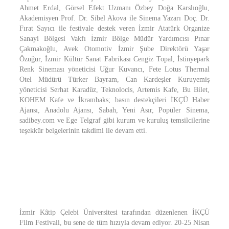
Ahmet Erdal, Görsel Efekt Uzmanı Özbey Doğa Karslıoğlu,
Akademisyen Prof. Dr. Sibel Akova ile Sinema Yazarı Doç. Dr.
Fırat Sayıcı ile festivale destek veren İzmir Atatürk Organize
Sanayi Bölgesi Vakfı İzmir Bölge Müdür Yardımcısı Pınar
Çakmakoğlu, Avek Otomotiv İzmir Şube Direktörü Yaşar
Özuğur, İzmir Kültür Sanat Fabrikası Cengiz Topal, İstinyepark
Renk Sineması yöneticisi Uğur Kuvancı, Fete Lotus Thermal
Otel Müdürü Türker Bayram, Can Kardeşler Kuruyemiş
yöneticisi Serhat Karadüz, Teknolocis, Artemis Kafe, Bu Bilet,
KOHEM Kafe ve İkrambaks; basın destekçileri İKÇÜ Haber
Ajansı, Anadolu Ajansı, Sabah, Yeni Asır, Popüler Sinema,
sadibey.com ve Ege Telgraf gibi kurum ve kuruluş temsilcilerine
teşekkür belgelerinin takdimi ile devam etti.
İzmir Kâtip Çelebi Üniversitesi tarafından düzenlenen İKÇÜ
Film Festivali, bu sene de tüm hızıyla devam ediyor. 20-25 Nisan