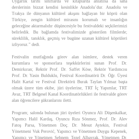
Uygarlık tarihi sınıflarda ve kitaplarda anlatılsa da saha
derslerinin bizzat kendisi kesinlikle Anadolu’dur. Anadolu ve
Trakya ile dünyanın kültürel akışını bağlayan bir köprü olan
Türkiye, zengin kültürel mirasını korumalı ve insanlığın
geleceğine aktarmalıdır düşüncesiyle bu festivaldeki seçkilerimizi
belirledik. Bu bağlamda festivalimizde gösterilen filmlerde;
süreklilik, tanıklık, geçmiş ve bugüne uzanan kültürel köprüleri
izliyoruz.” dedi.
Festivalin mutfağında görev alan isimlere, destek veren
kurumlara ve sponsorlara teşekkürlerini sunan Prof. Dr.
Demirkıran; Rektör Prof. Dr. Saffet Köse, Rektör Yardımcısı
Prof. Dr. Yasin Bulduklu, Festival Koordinatörü Dr. Öğr. Üyesi
Halit Kartal ve Festival Direktörü Burak Taylan Yılmaz başta
olmak üzere tüm ekibe, jüri üyelerine, TRT İç Yapımlar, TRT
Avaz, TRT Belgesel Kanal Koordinatörlükleri ile festivalde görev
alan öğrencilere şükranlarını iletti.
Program; salonda bulunan jüri üyeleri Oyuncu Ali Düşenkalkar,
Yapımcı Halil Kardaş, Oyuncu Rıza Sönmez, Prof. Dr. Alev
Fatoş Parsa, Yönetmen Doç. Dr. Mesut Aytekin, Festival
Yönetmeni Vuk Perović, Yapımcı ve Yönetmen Duygu Kepenek,
Yapımcı ve Yönetmen Şebnem Tezel Albayrak, Yönetmen Dr.