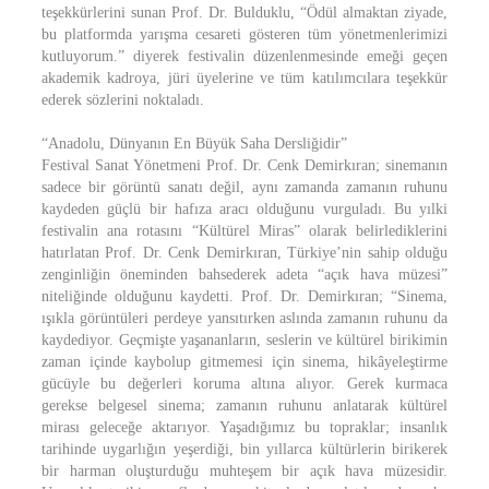
teşekkürlerini sunan Prof. Dr. Bulduklu, “Ödül almaktan ziyade,
bu platformda yarışma cesareti gösteren tüm yönetmenlerimizi
kutluyorum.” diyerek festivalin düzenlenmesinde emeği geçen
akademik kadroya, jüri üyelerine ve tüm katılımcılara teşekkür
ederek sözlerini noktaladı.
“Anadolu, Dünyanın En Büyük Saha Dersliğidir”
Festival Sanat Yönetmeni Prof. Dr. Cenk Demirkıran; sinemanın
sadece bir görüntü sanatı değil, aynı zamanda zamanın ruhunu
kaydeden güçlü bir hafıza aracı olduğunu vurguladı. Bu yılki
festivalin ana rotasını “Kültürel Miras” olarak belirlediklerini
hatırlatan Prof. Dr. Cenk Demirkıran, Türkiye’nin sahip olduğu
zenginliğin öneminden bahsederek adeta “açık hava müzesi”
niteliğinde olduğunu kaydetti. Prof. Dr. Demirkıran; “Sinema,
ışıkla görüntüleri perdeye yansıtırken aslında zamanın ruhunu da
kaydediyor. Geçmişte yaşananların, seslerin ve kültürel birikimin
zaman içinde kaybolup gitmemesi için sinema, hikâyeleştirme
gücüyle bu değerleri koruma altına alıyor. Gerek kurmaca
gerekse belgesel sinema; zamanın ruhunu anlatarak kültürel
mirası geleceğe aktarıyor. Yaşadığımız bu topraklar; insanlık
tarihinde uygarlığın yeşerdiği, bin yıllarca kültürlerin birikerek
bir harman oluşturduğu muhteşem bir açık hava müzesidir.