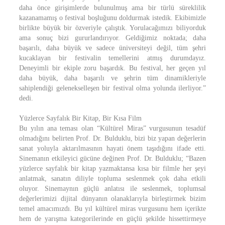
daha önce girişimlerde bulunulmuş ama bir türlü süreklilik
kazanamamış o festival boşluğunu doldurmak istedik. Ekibimizle
birlikte büyük bir özveriyle çalıştık. Yorulacağımızı biliyorduk
ama sonuç bizi gururlandırıyor. Geldiğimiz noktada; daha
başarılı, daha büyük ve sadece üniversiteyi değil, tüm şehri
kucaklayan bir festivalin temellerini atmış durumdayız.
Deneyimli bir ekiple zoru başardık. Bu festival, her geçen yıl
daha büyük, daha başarılı ve şehrin tüm dinamikleriyle
sahiplendiği gelenekselleşen bir festival olma yolunda ilerliyor.”
dedi.
Yüzlerce Sayfalık Bir Kitap, Bir Kısa Film
Bu yılın ana teması olan “Kültürel Miras” vurgusunun tesadüf
olmadığını belirten Prof. Dr. Bulduklu, bizi biz yapan değerlerin
sanat yoluyla aktarılmasının hayati önem taşıdığını ifade etti.
Sinemanın etkileyici gücüne değinen Prof. Dr. Bulduklu; “Bazen
yüzlerce sayfalık bir kitap yazmaktansa kısa bir filmle her şeyi
anlatmak, sanatın diliyle topluma seslenmek çok daha etkili
oluyor. Sinemaynın güçlü anlatısı ile seslenmek, toplumsal
değerlerimizi dijital dünyanın olanaklarıyla birleştirmek bizim
temel amacımızdı. Bu yıl kültürel miras vurgusunu hem içerikte
hem de yarışma kategorilerinde en güçlü şekilde hissettirmeye