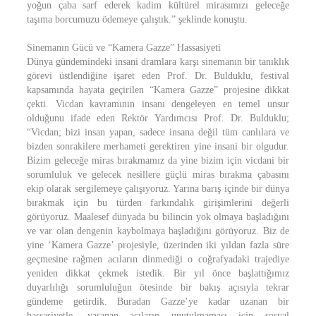
yoğun çaba sarf ederek kadim kültürel mirasımızı geleceğe
taşıma borcumuzu ödemeye çalıştık.” şeklinde konuştu.
Sinemanın Gücü ve “Kamera Gazze” Hassasiyeti
Dünya gündemindeki insani dramlara karşı sinemanın bir tanıklık
görevi üstlendiğine işaret eden Prof. Dr. Bulduklu, festival
kapsamında hayata geçirilen “Kamera Gazze” projesine dikkat
çekti. Vicdan kavramının insanı dengeleyen en temel unsur
olduğunu ifade eden Rektör Yardımcısı Prof. Dr. Bulduklu;
“Vicdan; bizi insan yapan, sadece insana değil tüm canlılara ve
bizden sonrakilere merhameti gerektiren yine insani bir olgudur.
Bizim geleceğe miras bırakmamız da yine bizim için vicdani bir
sorumluluk ve gelecek nesillere güçlü miras bırakma çabasını
ekip olarak sergilemeye çalışıyoruz. Yarına barış içinde bir dünya
bırakmak için bu türden farkındalık girişimlerini değerli
görüyoruz. Maalesef dünyada bu bilincin yok olmaya başladığını
ve var olan dengenin kaybolmaya başladığını görüyoruz. Biz de
yine ‘Kamera Gazze’ projesiyle, üzerinden iki yıldan fazla süre
geçmesine rağmen acıların dinmediği o coğrafyadaki trajediye
yeniden dikkat çekmek istedik. Bir yıl önce başlattığımız
duyarlılığı sorumluluğun ötesinde bir bakış açısıyla tekrar
gündeme getirdik. Buradan Gazze’ye kadar uzanan bir
hassasiyetle, yaşanan acıların unutulmaması için sosyal