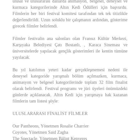
ulusal ve uluslararası dallarda animasyon, belgesel, deneysel ve
kurmaca kategorilerinde Altın Kedi Ödülleri için başvurdu.
Filmlerin her biri festival komitesi tarafından tek tek titizlikle
değerlendirildi. Uzun soluklu bir çalışmanın ardından, gösterime
girecek filmler belirlendi.
Filmler festivalin ana salonları olan Fransız Kültür Merkezi,
Karşıyaka Belediyesi Çatı Bostanlı, , Karaca Sineması ve
üniversitelerde yapılacak gençlik gösterimleri ile kentin tümüne
yayılacak.
Bu yıl katılımın yeteri kadar gerçekleşmemesi nedeni ile
deneysel kategoride yarışmalı bölüm açılmazken, kurmaca,
animasyon ve belgesel kategorilerinde toplam 32 film finalist
olarak belirlendi. Festival programı ve jüri üyeleri önümüzdeki
günlerde açıklanacak. Altın Kedi için yarışmaya hak kazanan
filmlerin tam listesi şöyle:
ULUSLARARASI FİNALİST FİLMLER
Our Pantheons, Yönetmen Rosalie Charrier
Coyotes, Yönetmen Said Zagha
The Spectacle, Yönetmen Bálint Kenyeres