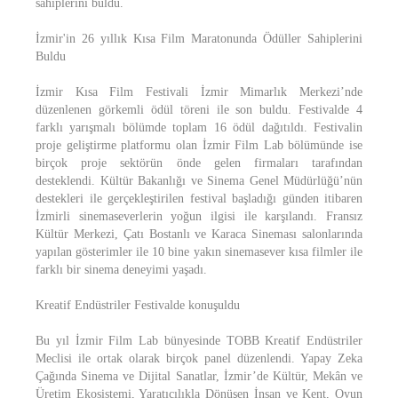
sahiplerini buldu.
İzmir'in 26 yıllık Kısa Film Maratonunda Ödüller Sahiplerini
Buldu
İzmir Kısa Film Festivali İzmir Mimarlık Merkezi’nde
düzenlenen görkemli ödül töreni ile son buldu. Festivalde 4
farklı yarışmalı bölümde toplam 16 ödül dağıtıldı. Festivalin
proje geliştirme platformu olan İzmir Film Lab bölümünde ise
birçok proje sektörün önde gelen firmaları tarafından
desteklendi. Kültür Bakanlığı ve Sinema Genel Müdürlüğü’nün
destekleri ile gerçekleştirilen festival başladığı günden itibaren
İzmirli sinemaseverlerin yoğun ilgisi ile karşılandı. Fransız
Kültür Merkezi, Çatı Bostanlı ve Karaca Sineması salonlarında
yapılan gösterimler ile 10 bine yakın sinemasever kısa filmler ile
farklı bir sinema deneyimi yaşadı.
Kreatif Endüstriler Festivalde konuşuldu
Bu yıl İzmir Film Lab bünyesinde TOBB Kreatif Endüstriler
Meclisi ile ortak olarak birçok panel düzenlendi. Yapay Zeka
Çağında Sinema ve Dijital Sanatlar, İzmir’de Kültür, Mekân ve
Üretim Ekosistemi, Yaratıcılıkla Dönüşen İnsan ve Kent, Oyun