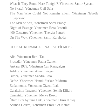
What If They Bomb Here Tonight?, Yönetmen Samir Syriani
No Skate!, Yönetmen Guil Sela
The Man Who Could Not Remain Silent, Yönetmen Nebojša
Slijepčević
The Man of Shit, Yönetmen Sorel França
Night of Passage, Yönetmen Reza Rasouli
400 Cassettes, Yönetmen Thelyia Petraki
On The Way, Yönetmen Samir Karahoda
ULUSAL KURMACA FİNALİST FİLMLER
Alis, Yönetmen Beril Tan
Prosedür, Yönetmen Rabia Özmen
Ankara 1979, Yönetmen Can Karayalçın
Adako, Yönetmen Alina Evirgen
Bimba, Yönetmen Sandra Peso
Defne, Yönetmen Hamdi Furkan Yıldırım
Eudaimonia, Yönetmen Gizem İbak
Galaksinin Tezenesi, Yönetmen Semih Ellialtı
Cennetsiz, Yönetmen Merve Bozcu
Ölüm Bizi Ayırana Dek, Yönetmen Deniz Koloş
Aslında Herkes, Yönetmen Emre Cef Kamhi