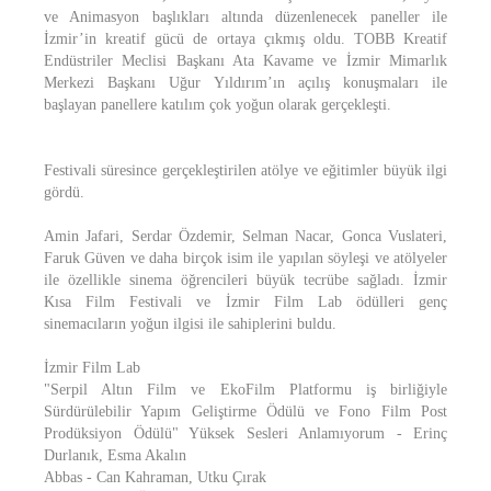
ve Animasyon başlıkları altında düzenlenecek paneller ile
İzmir’in kreatif gücü de ortaya çıkmış oldu. TOBB Kreatif
Endüstriler Meclisi Başkanı Ata Kavame ve İzmir Mimarlık
Merkezi Başkanı Uğur Yıldırım’ın açılış konuşmaları ile
başlayan panellere katılım çok yoğun olarak gerçekleşti.
Festivali süresince gerçekleştirilen atölye ve eğitimler büyük ilgi
gördü.
Amin Jafari, Serdar Özdemir, Selman Nacar, Gonca Vuslateri,
Faruk Güven ve daha birçok isim ile yapılan söyleşi ve atölyeler
ile özellikle sinema öğrencileri büyük tecrübe sağladı. İzmir
Kısa Film Festivali ve İzmir Film Lab ödülleri genç
sinemacıların yoğun ilgisi ile sahiplerini buldu.
İzmir Film Lab
"Serpil Altın Film ve EkoFilm Platformu iş birliğiyle
Sürdürülebilir Yapım Geliştirme Ödülü ve Fono Film Post
Prodüksiyon Ödülü" Yüksek Sesleri Anlamıyorum - Erinç
Durlanık, Esma Akalın
Abbas - Can Kahraman, Utku Çırak