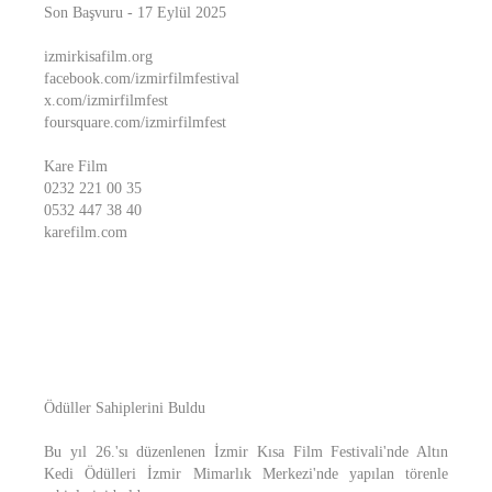
Son Başvuru - 17 Eylül 2025
izmirkisafilm.org
facebook.com/izmirfilmfestival
x.com/izmirfilmfest
foursquare.com/izmirfilmfest
Kare Film
0232 221 00 35
0532 447 38 40
karefilm.com
Ödüller Sahiplerini Buldu
Bu yıl 26.'sı düzenlenen İzmir Kısa Film Festivali'nde Altın
Kedi Ödülleri İzmir Mimarlık Merkezi'nde yapılan törenle