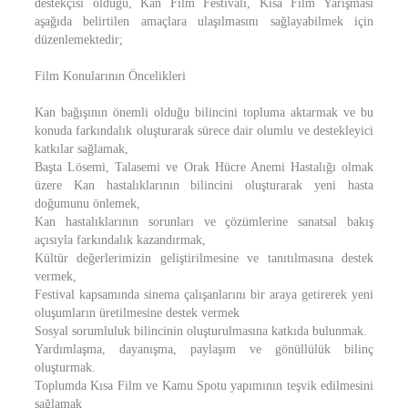
destekçisi olduğu, Kan Film Festivali, Kısa Film Yarışması
aşağıda belirtilen amaçlara ulaşılmasını sağlayabilmek için
düzenlemektedir;
Film Konularının Öncelikleri
Kan bağışının önemli olduğu bilincini topluma aktarmak ve bu
konuda farkındalık oluşturarak sürece dair olumlu ve destekleyici
katkılar sağlamak,
Başta Lösemi, Talasemi ve Orak Hücre Anemi Hastalığı olmak
üzere Kan hastalıklarının bilincini oluşturarak yeni hasta
doğumunu önlemek,
Kan hastalıklarının sorunları ve çözümlerine sanatsal bakış
açısıyla farkındalık kazandırmak,
Kültür değerlerimizin geliştirilmesine ve tanıtılmasına destek
vermek,
Festival kapsamında sinema çalışanlarını bir araya getirerek yeni
oluşumların üretilmesine destek vermek
Sosyal sorumluluk bilincinin oluşturulmasına katkıda bulunmak.
Yardımlaşma, dayanışma, paylaşım ve gönüllülük bilinç
oluşturmak.
Toplumda Kısa Film ve Kamu Spotu yapımının teşvik edilmesini
sağlamak