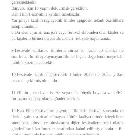
gerekmektedir.
Başvuru İçin 18 yaşını doldurmak gereklidir.
Kan Film Festivaline katılım ücretsizdir.
Yarışmaya katılım sağlayacak filmler aşağıdaki teknik özelliklere
sahip olmalıdır.
8.Ön eleme jürisi, ana jüri veya festival ekibinden olan kişiler ve
bu kişilerin birinci derece akrabaları festivale başvuramaz.
9.Festivale katılacak filmlerin süresi en fazla 20 dakika ile
sınırlıdır. Bu süreye uymayan filmler hiçbir değerlendirmeye tabi
tutulmaksızın elenecektir.
10.Festivale katılım gösterecek filmler 2023 ile 2025 yılları
arasında çekilmiş olmalıdır.
11.Filmin posteri var ise A3 veya daha büyük boyutta ve .JPEG
formatında dikey olarak gönderilecektir.
12.Kan Film Festivaline başvuran filmlerin festival sırasında ve
ileride yalnızca ticari olmayan kültür faaliyetlerinde izleyicilere
sunulması, ulusal ve uluslararası diğer festivallere seçki olarak
gönderilmesi katılımcılar tarafından kabul edilmiş olacaktır. Bu
gibi durumlarda başvuru sahibine haber verilecektir.