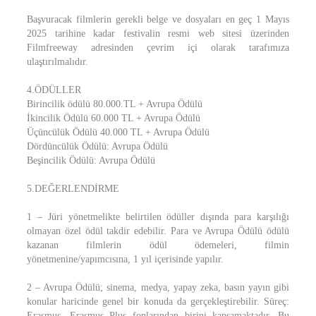
Başvuracak filmlerin gerekli belge ve dosyaları en geç 1 Mayıs
2025 tarihine kadar festivalin resmi web sitesi üzerinden
Filmfreeway adresinden çevrim içi olarak tarafımıza
ulaştırılmalıdır.
4.ÖDÜLLER
Birincilik ödülü 80.000.TL + Avrupa Ödülü
İkincilik Ödülü 60.000 TL + Avrupa Ödülü
Üçüncülük Ödülü 40.000 TL + Avrupa Ödülü
Dördüncülük Ödülü: Avrupa Ödülü
Beşincilik Ödülü: Avrupa Ödülü
5.DEĞERLENDİRME
1 – Jüri yönetmelikte belirtilen ödüller dışında para karşılığı
olmayan özel ödül takdir edebilir. Para ve Avrupa Ödülü ödülü
kazanan filmlerin ödül ödemeleri, filmin
yönetmenine/yapımcısına, 1 yıl içerisinde yapılır.
2 – Avrupa Ödülü; sinema, medya, yapay zeka, basın yayın gibi
konular haricinde genel bir konuda da gerçekleştirebilir. Süreç:
Erasmus, Erasmus Plus fonlarından birini kapsamaktadır. Bu