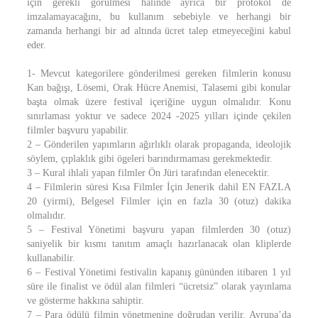
için gerekli görülmesi halinde ayrıca bir protokol de
imzalamayacağını, bu kullanım sebebiyle ve herhangi bir
zamanda herhangi bir ad altında ücret talep etmeyeceğini kabul
eder.
1- Mevcut kategorilere gönderilmesi gereken filmlerin konusu
Kan bağışı, Lösemi, Orak Hücre Anemisi, Talasemi gibi konular
başta olmak üzere festival içeriğine uygun olmalıdır. Konu
sınırlaması yoktur ve sadece 2024 -2025 yılları içinde çekilen
filmler başvuru yapabilir.
2 – Gönderilen yapımların ağırlıklı olarak propaganda, ideolojik
söylem, çıplaklık gibi ögeleri barındırmaması gerekmektedir.
3 – Kural ihlali yapan filmler Ön Jüri tarafından elenecektir.
4 – Filmlerin süresi Kısa Filmler İçin Jenerik dahil EN FAZLA
20 (yirmi), Belgesel Filmler için en fazla 30 (otuz) dakika
olmalıdır.
5 – Festival Yönetimi başvuru yapan filmlerden 30 (otuz)
saniyelik bir kısmı tanıtım amaçlı hazırlanacak olan kliplerde
kullanabilir.
6 – Festival Yönetimi festivalin kapanış gününden itibaren 1 yıl
süre ile finalist ve ödül alan filmleri “ücretsiz” olarak yayınlama
ve gösterme hakkına sahiptir.
7 – Para ödülü filmin yönetmenine doğrudan verilir. Avrupa’da