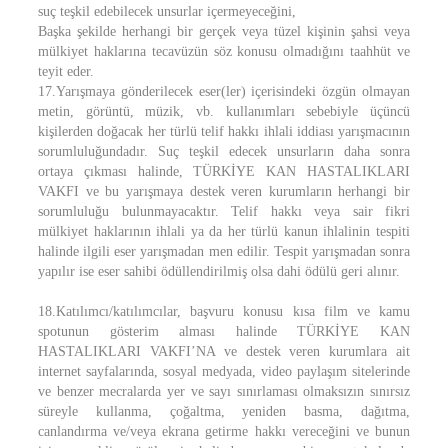
suç teşkil edebilecek unsurlar içermeyeceğini,
Başka şekilde herhangi bir gerçek veya tüzel kişinin şahsi veya
mülkiyet haklarına tecavüzün söz konusu olmadığını taahhüt ve
teyit eder.
17.Yarışmaya gönderilecek eser(ler) içerisindeki özgün olmayan
metin, görüntü, müzik, vb. kullanımları sebebiyle üçüncü
kişilerden doğacak her türlü telif hakkı ihlali iddiası yarışmacının
sorumluluğundadır. Suç teşkil edecek unsurların daha sonra
ortaya çıkması halinde, TÜRKİYE KAN HASTALIKLARI
VAKFI ve bu yarışmaya destek veren kurumların herhangi bir
sorumluluğu bulunmayacaktır. Telif hakkı veya sair fikri
mülkiyet haklarının ihlali ya da her türlü kanun ihlalinin tespiti
halinde ilgili eser yarışmadan men edilir. Tespit yarışmadan sonra
yapılır ise eser sahibi ödüllendirilmiş olsa dahi ödülü geri alınır.
18.Katılımcı/katılımcılar, başvuru konusu kısa film ve kamu
spotunun gösterim alması halinde TÜRKİYE KAN
HASTALIKLARI VAKFI’NA ve destek veren kurumlara ait
internet sayfalarında, sosyal medyada, video paylaşım sitelerinde
ve benzer mecralarda yer ve sayı sınırlaması olmaksızın sınırsız
süreyle kullanma, çoğaltma, yeniden basma, dağıtma,
canlandırma ve/veya ekrana getirme hakkı vereceğini ve bunun