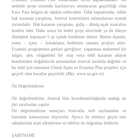
nedenle proje sonunda katılımcıya uluslararası geçerliliği olan
Euro Pass belgesi de takdim edilecektir. Ödül kapsamında, ödüle
hak kazanan yarışması, festival komitesinin talimatlarına uymak
zorundadır. Hak kazanan yarışması, gidiş – dönüş uçak masrafını
kendisi öder. Daha sonra bu bedel proje sürecinde ya da ülkeye
dönüşünü kapsayan 5 ay içinde kendisine ödenir. Bunun dışında,
yeme – içme. – konaklama bedelinin tamamı projeye aittir.
Erasmus programının şartları gereğince; yaşanması muhtemel bir
salgın, afet, olağanüstü bir olay veya ödül kazanan adayın
kendisinden doğabilecek sorunlardan festival sorumlu değildir ve
bu ödül için tamamen Ulusal Ajans ve Erasmus Plus projeleri için
geçerli olan kurallar geçerlidir (Bkz: www.ua.gov.tr).
Ön Değerlendirme
Ön değerlendirme, festival film koordinatörlüğünün atadığı ön
jüri tarafından yapılır.
Ön değerlendirme sonuçları festivalin web sayfasından ve
basından kamuoyuna duyurulur. Ayrıca ön elemeyi geçen eser
sahiplerinin mail adreslerine ve telefon ile doğrudan bildirilir.
ŞARTNAME