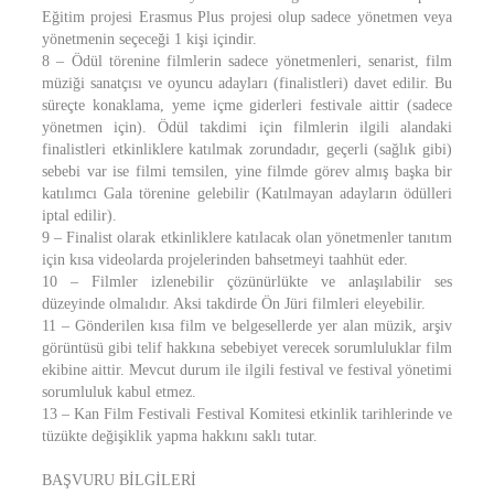
Eğitim projesi Erasmus Plus projesi olup sadece yönetmen veya
yönetmenin seçeceği 1 kişi içindir.
8 – Ödül törenine filmlerin sadece yönetmenleri, senarist, film
müziği sanatçısı ve oyuncu adayları (finalistleri) davet edilir. Bu
süreçte konaklama, yeme içme giderleri festivale aittir (sadece
yönetmen için). Ödül takdimi için filmlerin ilgili alandaki
finalistleri etkinliklere katılmak zorundadır, geçerli (sağlık gibi)
sebebi var ise filmi temsilen, yine filmde görev almış başka bir
katılımcı Gala törenine gelebilir (Katılmayan adayların ödülleri
iptal edilir).
9 – Finalist olarak etkinliklere katılacak olan yönetmenler tanıtım
için kısa videolarda projelerinden bahsetmeyi taahhüt eder.
10 – Filmler izlenebilir çözünürlükte ve anlaşılabilir ses
düzeyinde olmalıdır. Aksi takdirde Ön Jüri filmleri eleyebilir.
11 – Gönderilen kısa film ve belgesellerde yer alan müzik, arşiv
görüntüsü gibi telif hakkına sebebiyet verecek sorumluluklar film
ekibine aittir. Mevcut durum ile ilgili festival ve festival yönetimi
sorumluluk kabul etmez.
13 – Kan Film Festivali Festival Komitesi etkinlik tarihlerinde ve
tüzükte değişiklik yapma hakkını saklı tutar.
BAŞVURU BİLGİLERİ