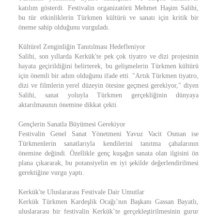
katılım gösterdi. Festivalin organizatörü Mehmet Haşim Salihi,
bu tür etkinliklerin Türkmen kültürü ve sanatı için kritik bir
öneme sahip olduğunu vurguladı.
Kültürel Zenginliğin Tanıtılması Hedefleniyor
Salihi, son yıllarda Kerkük'te pek çok tiyatro ve dizi projesinin
hayata geçirildiğini belirterek, bu gelişmelerin Türkmen kültürü
için önemli bir adım olduğunu ifade etti. "Artık Türkmen tiyatro,
dizi ve filmlerin yerel düzeyin ötesine geçmesi gerekiyor," diyen
Salihi, sanat yoluyla Türkmen gerçekliğinin dünyaya
aktarılmasının önemine dikkat çekti.
Gençlerin Sanatla Büyümesi Gerekiyor
Festivalin Genel Sanat Yönetmeni Yavuz Vacit Osman ise
Türkmenlerin sanatlarıyla kendilerini tanıtma çabalarının
önemine değindi. Özellikle genç kuşağın sanata olan ilgisini ön
plana çıkararak, bu potansiyelin en iyi şekilde değerlendirilmesi
gerektiğine vurgu yaptı.
Kerkük'te Uluslararası Festivale Dair Umutlar
Kerkük Türkmen Kardeşlik Ocağı’nın Başkanı Gassan Bayatlı,
uluslararası bir festivalin Kerkük’te gerçekleştirilmesinin gurur