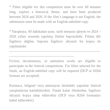
* Films eligible for this competition must be over 60 minutes
long, explore a historical theme, and have been produced
between 2024 and 2026. If the film’s language is not English, the
submission must be made with an English-subtitled copy.
* Yarışmaya, 60 dakikadan uzun, tarih temasını işleyen ve 2024 –
2026 yılları arasında yapılmış filmler başvurabilir. Filmin dili
İngilizce değilse, başvuru İngilizce altyazılı bir kopya ile
yapılmalıdır.
--------------------------------------------------------------------------
-----------------------------------------------------
Fiction, documentary, or animation works are eligible to
participate in the festival competitions. For films selected for the
finals, an English-subtitled copy will be required (DCP or H264
formats are accepted).
Kurmaca, belgesel veya animasyon türündeki yapımlar festival
yarışmalarına katılabilecektir. Finale kalan filmlerden, İngilizce
altyazılı kopya talep edilecektir (DCP veya H264 formatları
kabul edilecektir).