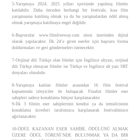
5-Yarışmaya 2024, 2025 yılları içerisinde yapılmış filmler
katılabilir. Daha önceden herhangi bir festivale, kısa film
yarışmasına katılmış olmak ya da bu yarışmalardan ödül almış
olmak yarışmaya katılmaya engel değildir.
6-Başvurular www.filmfreeway.com sitesi üzerinden dijital
olarak yapılacaktır. İlk 24’e giren eserler için başvuru formu
doldurmaları ve geri göndermeleri istenecektir.
7-Orijinal dili Türkçe olan filmler için İngilizce altyazı, orijinal
dili Türkçe olmayan filmler ise Türkçe ve İngilizce alt yazı SRT
dosyaları olmalıdır.
8-Yarışmaya katılan filmler arasından 16 film festival
kapsamında izleyiciler ile buluşacak. Finalist filmler eser
sahipleri sadece konaklama bütçesi karşılanacaktır.
9-İlk 3 filmin eser sahiplerinin kendisi ya da temsilcisinin
konaklama ücretleri tarafımızca karşılanarak festivalimizce
ağırlanacaktır.
10-ÖDÜL KAZANAN ESER SAHİBİ, ÖDÜLÜNÜ ALMAK
ÜZERE ÖDÜL TÖRENİ’NDE BULUNMAK YA DA BİR