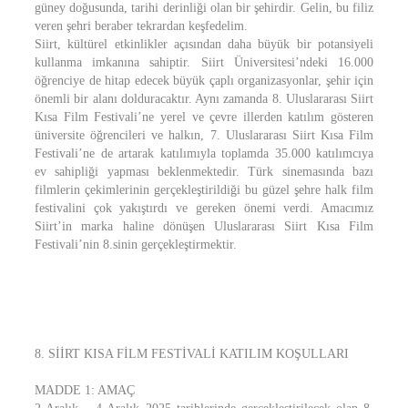
güney doğusunda, tarihi derinliği olan bir şehirdir. Gelin, bu filiz
veren şehri beraber tekrardan keşfedelim.
Siirt, kültürel etkinlikler açısından daha büyük bir potansiyeli
kullanma imkanına sahiptir. Siirt Üniversitesi’ndeki 16.000
öğrenciye de hitap edecek büyük çaplı organizasyonlar, şehir için
önemli bir alanı dolduracaktır. Aynı zamanda 8. Uluslararası Siirt
Kısa Film Festivali’ne yerel ve çevre illerden katılım gösteren
üniversite öğrencileri ve halkın, 7. Uluslararası Siirt Kısa Film
Festivali’ne de artarak katılımıyla toplamda 35.000 katılımcıya
ev sahipliği yapması beklenmektedir. Türk sinemasında bazı
filmlerin çekimlerinin gerçekleştirildiği bu güzel şehre halk film
festivalini çok yakıştırdı ve gereken önemi verdi. Amacımız
Siirt’in marka haline dönüşen Uluslararası Siirt Kısa Film
Festivali’nin 8.sinin gerçekleştirmektir.
8. SİİRT KISA FİLM FESTİVALİ KATILIM KOŞULLARI
MADDE 1: AMAÇ