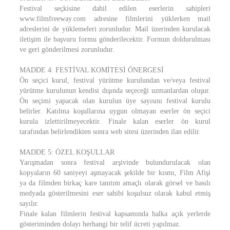
Festival seçkisine dahil edilen eserlerin sahipleri
www.filmfreeway.com adresine filmlerini yüklerken mail
adreslerini de yüklemeleri zorunludur. Mail üzerinden kurulacak
iletişim ile başvuru formu gönderilecektir. Formun doldurulması
ve geri gönderilmesi zorunludur.
MADDE 4: FESTİVAL KOMİTESİ ÖNERGESİ
Ön seçici kurul, festival yürütme kurulundan ve/veya festival
yürütme kurulunun kendisi dışında seçeceği uzmanlardan oluşur.
Ön seçimi yapacak olan kurulun üye sayısını festival kurulu
belirler. Katılma koşullarına uygun olmayan eserler ön seçici
kurula izlettirilmeyecektir. Finale kalan eserler ön kurul
tarafından belirlendikten sonra web sitesi üzerinden ilan edilir.
MADDE 5: ÖZEL KOŞULLAR
Yarışmadan sonra festival arşivinde bulundurulacak olan
kopyaların 60 saniyeyi aşmayacak şekilde bir kısmı, Film Afişi
ya da filmden birkaç kare tanıtım amaçlı olarak görsel ve basılı
medyada gösterilmesini eser sahibi koşulsuz olarak kabul etmiş
sayılır.
Finale kalan filmlerin festival kapsamında halka açık yerlerde
gösteriminden dolayı herhangi bir telif ücreti yapılmaz.