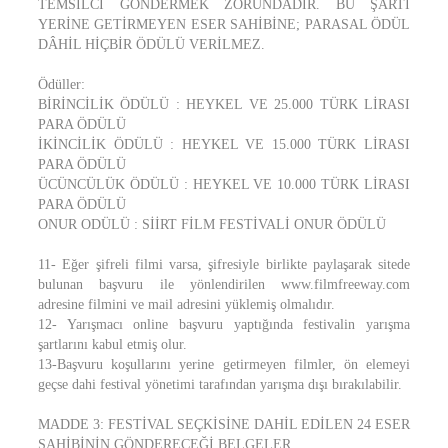
TEMSİLCİ GÖNDERMEK ZORUNDADIR. BU ŞARTI
YERİNE GETİRMEYEN ESER SAHİBİNE; PARASAL ÖDÜL
DÂHİL HİÇBİR ÖDÜLÜ VERİLMEZ.
Ödüller:
BİRİNCİLİK ÖDÜLÜ : HEYKEL VE 25.000 TÜRK LİRASI
PARA ÖDÜLÜ
İKİNCİLİK ÖDÜLÜ : HEYKEL VE 15.000 TÜRK LİRASI
PARA ÖDÜLÜ
ÜCÜNCÜLÜK ÖDÜLÜ : HEYKEL VE 10.000 TÜRK LİRASI
PARA ÖDÜLÜ
ONUR ODÜLÜ : SİİRT FİLM FESTİVALİ ONUR ÖDÜLÜ
11- Eğer şifreli filmi varsa, şifresiyle birlikte paylaşarak sitede
bulunan başvuru ile yönlendirilen www.filmfreeway.com
adresine filmini ve mail adresini yüklemiş olmalıdır.
12- Yarışmacı online başvuru yaptığında festivalin yarışma
şartlarını kabul etmiş olur.
13-Başvuru koşullarını yerine getirmeyen filmler, ön elemeyi
geçse dahi festival yönetimi tarafından yarışma dışı bırakılabilir.
MADDE 3: FESTİVAL SEÇKİSİNE DAHİL EDİLEN 24 ESER
SAHİBİNİN GÖNDERECEĞİ BELGELER