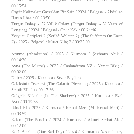
Küresünniler / 2025 / Belgesel / Hüseyin Bakır (Yusuf Elik) /
00:15:54
Özgür Kelimeler: Gazze'den Bir Şair / 2024 / Belgesel / Abdullah
Harun İlhan / 00:23:56
Turgut Onbaşı - 52 Yıllık Özlem (Turgut Onbaşı - 52 Years of
Longing) / 2024 / Belgesel / Onur Kök / 00:24:46
Yeryüzü Garipleri 2 (Xerîbê Welatan 2) (The Sufferers On Earth
2) / 2025 / Belgesel / Murat Kılıç 2 / 00:25:00
Arınma (Absolution) / 2025 / Kurmaca / Şeyhmus Abik /
00:14:30
Ayna (The Mirror) / 2025 / Canlandırma YZ / Ahmet Bikiç /
00:02:00
Dilber / 2025 / Kurmaca / Sezer Baydar /
Galaksinin Tezenesi (The Galactic Plectrum) / 2025 / Kurmaca /
Semih Ellialtı / 00:17:36
Gölgede Kalanlar (In The Shadows) / 2025 / Kurmaca / Ezel
Avcı / 00:19:36
İkinci El / 2025 / Kurmaca / Kemal Mert (M. Kemal Mert) /
00:03:59
Kalem (The Pencil) / 2024 / Kurmaca / Ahmet Serhat Ak /
00:12:00
Kötü Bir Gün (One Bad Day) / 2024 / Kurmaca / Yaşar Güney