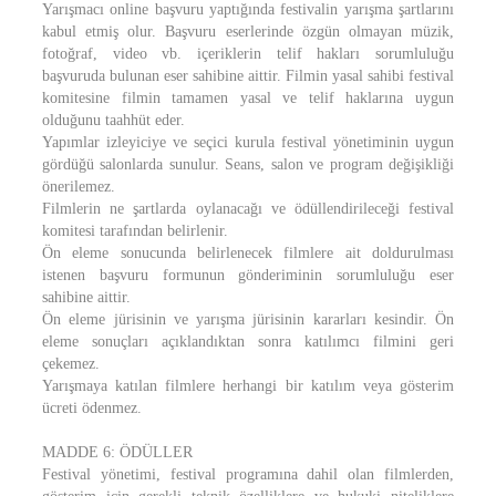
Yarışmacı online başvuru yaptığında festivalin yarışma şartlarını
kabul etmiş olur. Başvuru eserlerinde özgün olmayan müzik,
fotoğraf, video vb. içeriklerin telif hakları sorumluluğu
başvuruda bulunan eser sahibine aittir. Filmin yasal sahibi festival
komitesine filmin tamamen yasal ve telif haklarına uygun
olduğunu taahhüt eder.
Yapımlar izleyiciye ve seçici kurula festival yönetiminin uygun
gördüğü salonlarda sunulur. Seans, salon ve program değişikliği
önerilemez.
Filmlerin ne şartlarda oylanacağı ve ödüllendirileceği festival
komitesi tarafından belirlenir.
Ön eleme sonucunda belirlenecek filmlere ait doldurulması
istenen başvuru formunun gönderiminin sorumluluğu eser
sahibine aittir.
Ön eleme jürisinin ve yarışma jürisinin kararları kesindir. Ön
eleme sonuçları açıklandıktan sonra katılımcı filmini geri
çekemez.
Yarışmaya katılan filmlere herhangi bir katılım veya gösterim
ücreti ödenmez.
MADDE 6: ÖDÜLLER
Festival yönetimi, festival programına dahil olan filmlerden,