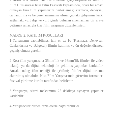
2 Aralık – 4 Aralık 2025 tarihlerinde gerçekleştirilecek olan 8.
Siirt Uluslararası Kısa Film Festivali kapsamında, ticari bir amacı
olmayan kısa film yapımlarını desteklemek; kurmaca, deneysel,
canlandırma ve belgesel sinemanın ulusal çaptaki gelişimine katkı
sağlamak, yurt dışı ve yurt içinde bulunan sinemacıları bir araya
getirmek amacıyla kısa film yarışması düzenlenmiştir.
MADDE 2: KATILIM KOŞULLARI
1-Yarışmanın yapılabilmesi için en az 16 (Kurmaca, Deneysel,
Canlandırma ve Belgesel) filmin katılmış ve ön değerlendirmeyi
geçmiş olması gerekir.
2-Kısa film yarışmasına 35mm’lik ve 16mm’lik filmler ile video
tekniği ya da dijital teknoloji ile çekilmiş yapımlar katılabilir.
Ancak analog film tekniği ile çekilmiş filmler dijital ortama
aktarılmış olmalıdır. Kısa Film Yarışmasında gösterim formatları
festival yürütme kurulu tarafından belirlenir.
3-Yarışmaya, süresi maksimum 25 dakikayı aşmayan yapımlar
katılabilir.
4-Yarışmacılar birden fazla eserle başvurabilirler.