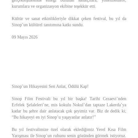
gerçekleşmesinde emeği bulunan sanatçılara, yönetmenlere,
kurumlara ve organizasyon ekibine teşekkür etti.
Kültür ve sanat etkinlikleriyle dikkat çeken festival, bu yıl da
Sinop’un kültürel tanıtımına katkı sundu.
09 Mayıs 2026
Sinop’un Hikayesini Sen Anlat, Ödülü Kap!
Sinop Film Festivali bu yıl bir başka! Tarihi Cezaevi’nden
Erfelek Şelaleleri’ne, mis kokulu Nokul’dan taptaze Lakerda’ya
kadar bu şehre dair anlatacak çok şeyimiz var. Biz de dedik ki;
“Bu hikayeyi en iyi Sinop’u yaşayanlar anlatır!”
Bu yıl festivalimize özel olarak eklediğimiz Yerel Kısa Film
Yarışması ile Sinop’un ruhunu senin gözünden görmek istiyoruz.