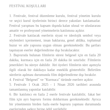
FESTİVAL KOŞULLARI
1. Festivale, festival düzenleme kurulu, festival yönetim kurulu
ve seçici kurul üyelerinin birinci derece yakınları katılamazlar.
Festival yarışması bu kapsam dışında kalan ulusal ve uluslararası
amatör ve profesyonel yönetmelerin katılımına açıktır.
2. Festivale katılacak eserlerin siyasi ve ideolojik sembol veya
söylemleri içermemesi, insan haklarına, genel ahlâka, toplumsal
huzur ve aile yapısına uygun olması gerekmektedir. Bu şartları
taşımayan eserler değerlendirme dışı bırakılacaktır.
3. Başvuruda bulunan filmlerin süresi belgesel için en fazla 20
dakika, kurmaca için en fazla 20 dakika ile sınırlıdır. Filmlerin
jenerikleri bu süreye dahildir. Jüri üyeleri filmlerin süre aşımıyla
ilgili olarak bir dakikaya kadar esneklik gösterebilir. Belirtilen
sürelerin aşılması durumunda film değerlendirme dışı bırakılır.
4. Festival “Belgesel” ve “Kurmaca” türünde eserlere açıktır.
5. Festivale 1 Ocak 2025 - 1 Nisan 2026 tarihleri arasında
tamamlanmış yapımlar katılabilir.
6. Bir katılımcı en fazla 2 eserle festivale katılabilir, fakat her
film için ayrı başvuru formu doldurması gerekmektedir. Ayrıca
bir yönetmenin birden fazla eserle başvuru yapması durumunda
eserlerinden sadece birine ödül verilebilir.