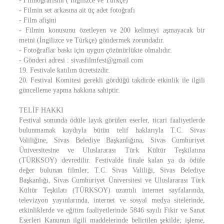
- Filmografisini ( İngilizce ve Türkçe)
- Filmin set arkasına ait üç adet fotoğrafı
- Film afişini
- Filmin konusunu özetleyen ve 200 kelimeyi aşmayacak bir
metni (İngilizce ve Türkçe) göndermek zorundadır.
- Fotoğraflar baskı için uygun çözünürlükte olmalıdır.
- Gönderi adresi : sivasfilmfest@gmail.com
19. Festivale katılım ücretsizdir.
20. Festival Komitesi gerekli gördüğü takdirde etkinlik ile ilgili
güncelleme yapma hakkına sahiptir.
TELİF HAKKI
Festival sonunda ödüle layık görülen eserler, ticari faaliyetlerde
bulunmamak kaydıyla bütün telif haklarıyla T.C. Sivas
Valiliğine, Sivas Belediye Başkanlığına, Sivas Cumhuriyet
Üniversitesine ve Uluslararası Türk Kültür Teşkilatına
(TÜRKSOY) devredilir. Festivalde finale kalan ya da ödüle
değer bulunan filmler; T.C. Sivas Valiliği, Sivas Belediye
Başkanlığı, Sivas Cumhuriyet Üniversitesi ve Uluslararası Türk
Kültür Teşkilatı (TÜRKSOY) uzantılı internet sayfalarında,
televizyon yayınlarında, internet ve sosyal medya sitelerinde,
etkinliklerde ve eğitim faaliyetlerinde 5846 sayılı Fikir ve Sanat
Eserleri Kanunun ilgili maddelerinde belirtilen şekilde; işleme,