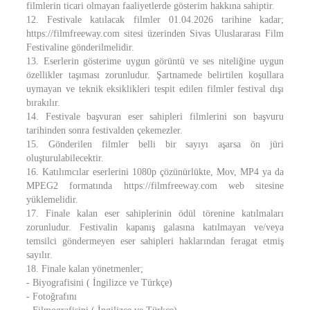
filmlerin ticari olmayan faaliyetlerde gösterim hakkına sahiptir.
12. Festivale katılacak filmler 01.04.2026 tarihine kadar;
https://filmfreeway.com sitesi üzerinden Sivas Uluslararası Film
Festivaline gönderilmelidir.
13. Eserlerin gösterime uygun görüntü ve ses niteliğine uygun
özellikler taşıması zorunludur. Şartnamede belirtilen koşullara
uymayan ve teknik eksiklikleri tespit edilen filmler festival dışı
bırakılır.
14. Festivale başvuran eser sahipleri filmlerini son başvuru
tarihinden sonra festivalden çekemezler.
15. Gönderilen filmler belli bir sayıyı aşarsa ön jüri
oluşturulabilecektir.
16. Katılımcılar eserlerini 1080p çözünürlükte, Mov, MP4 ya da
MPEG2 formatında https://filmfreeway.com web sitesine
yüklemelidir.
17. Finale kalan eser sahiplerinin ödül törenine katılmaları
zorunludur. Festivalin kapanış galasına katılmayan ve/veya
temsilci göndermeyen eser sahipleri haklarından feragat etmiş
sayılır.
18. Finale kalan yönetmenler;
- Biyografisini ( İngilizce ve Türkçe)
- Fotoğrafını