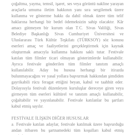
çoğaltma, yayma, temsil, işaret, ses veya görüntü nakline yarayan
araçlarla umuma iletim hakkının yanı sıra sergilemek üzere
kullanma ve gösterme hakkı da dahil olmak üzere tüm telif
haklarına herhangi bir bedel ödemeksizin sahip olacaktır. Kâr
amacı gütmeyen bir kurum olan T.C. Sivas Valiliği, Sivas
Belediye Başkanlığı Sivas Cumhuriyet Üniversitesi ve
Uluslararası Türk Kültür Teşkilatı (TÜRKSOY) söz konusu
eserleri amaç ve faaliyetlerini gerçekleştirmek için kaynak
oluşturmak amacıyla kullanma hakkını saklı tutar. Festivale
katılan tüm filmler ticari olmayan gösterimlerde kullanabilir.
Ayrıca festivale gönderilen tüm filmler tanıtım amaçlı
kullanılabilir. Aday bu hususa herhangi bir itirazda
bulunmayacağını ve yasal yollara başvurmak hakkından şimdiden
gayrikabili rücu feragat ettiğini beyan, kabul ve taahhüt eder.
Dolayısıyla festivali düzenleyen kuruluşlar dereceye giren veya
girmeyen tüm eserleri kültürel ve tanıtım amaçlı kullanabilir,
çoğaltabilir ve yayınlanabilir. Festivale katılanlar bu şartları
kabul etmiş sayılır.
FESTİVALE İLİŞKİN DİĞER HUSUSLAR
a. Festivale katılan adaylar, festivale katılmak üzere başvurduğu
andan itibaren bu şartnamedeki tüm koşulları kabul etmiş