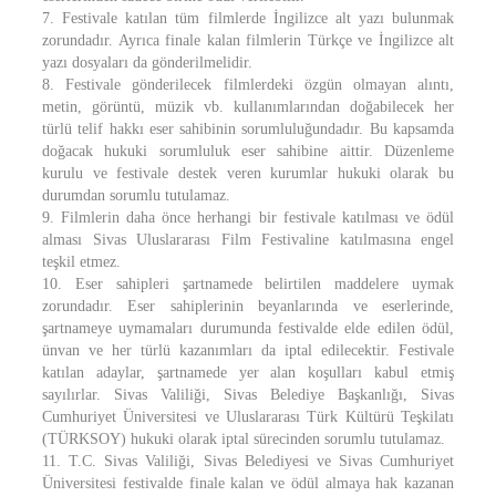
7. Festivale katılan tüm filmlerde İngilizce alt yazı bulunmak
zorundadır. Ayrıca finale kalan filmlerin Türkçe ve İngilizce alt
yazı dosyaları da gönderilmelidir.
8. Festivale gönderilecek filmlerdeki özgün olmayan alıntı,
metin, görüntü, müzik vb. kullanımlarından doğabilecek her
türlü telif hakkı eser sahibinin sorumluluğundadır. Bu kapsamda
doğacak hukuki sorumluluk eser sahibine aittir. Düzenleme
kurulu ve festivale destek veren kurumlar hukuki olarak bu
durumdan sorumlu tutulamaz.
9. Filmlerin daha önce herhangi bir festivale katılması ve ödül
alması Sivas Uluslararası Film Festivaline katılmasına engel
teşkil etmez.
10. Eser sahipleri şartnamede belirtilen maddelere uymak
zorundadır. Eser sahiplerinin beyanlarında ve eserlerinde,
şartnameye uymamaları durumunda festivalde elde edilen ödül,
ünvan ve her türlü kazanımları da iptal edilecektir. Festivale
katılan adaylar, şartnamede yer alan koşulları kabul etmiş
sayılırlar. Sivas Valiliği, Sivas Belediye Başkanlığı, Sivas
Cumhuriyet Üniversitesi ve Uluslararası Türk Kültürü Teşkilatı
(TÜRKSOY) hukuki olarak iptal sürecinden sorumlu tutulamaz.
11. T.C. Sivas Valiliği, Sivas Belediyesi ve Sivas Cumhuriyet
Üniversitesi festivalde finale kalan ve ödül almaya hak kazanan