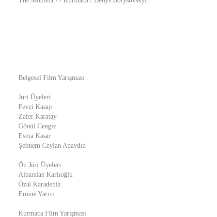
The Moment / / Kurmaca / Denys Borysovskyi
Belgesel Film Yarışması
Jüri Üyeleri
Fevzi Kasap
Zafer Karatay
Gönül Cengiz
Esma Kasar
Şebnem Ceylan Apaydın
Ön Jüri Üyeleri
Alparslan Karlıoğlu
Özal Karadeniz
Emine Yarım
Kurmaca Film Yarışması