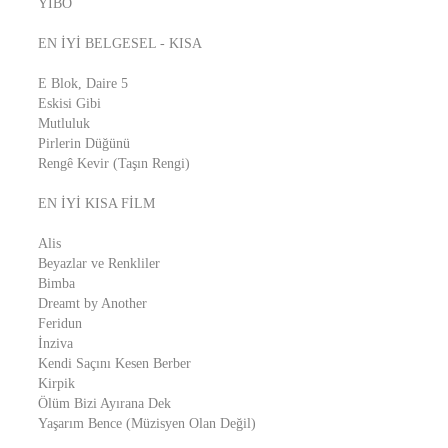
YİBO
EN İYİ BELGESEL - KISA
E Blok, Daire 5
Eskisi Gibi
Mutluluk
Pirlerin Düğünü
Rengê Kevir (Taşın Rengi)
EN İYİ KISA FİLM
Alis
Beyazlar ve Renkliler
Bimba
Dreamt by Another
Feridun
İnziva
Kendi Saçını Kesen Berber
Kirpik
Ölüm Bizi Ayırana Dek
Yaşarım Bence (Müzisyen Olan Değil)