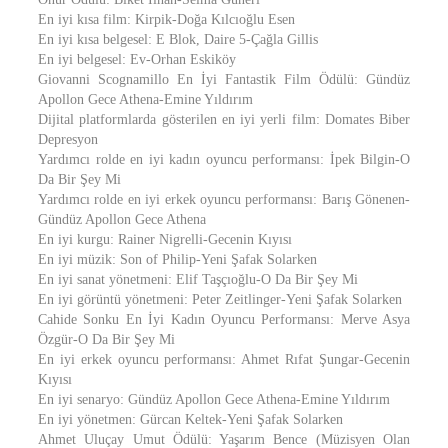
En iyi kısa film: Kirpik-Doğa Kılcıoğlu Esen
En iyi kısa belgesel: E Blok, Daire 5-Çağla Gillis
En iyi belgesel: Ev-Orhan Eskiköy
Giovanni Scognamillo En İyi Fantastik Film Ödülü: Gündüz
Apollon Gece Athena-Emine Yıldırım
Dijital platformlarda gösterilen en iyi yerli film: Domates Biber
Depresyon
Yardımcı rolde en iyi kadın oyuncu performansı: İpek Bilgin-O
Da Bir Şey Mi
Yardımcı rolde en iyi erkek oyuncu performansı: Barış Gönenen-
Gündüz Apollon Gece Athena
En iyi kurgu: Rainer Nigrelli-Gecenin Kıyısı
En iyi müzik: Son of Philip-Yeni Şafak Solarken
En iyi sanat yönetmeni: Elif Taşçıoğlu-O Da Bir Şey Mi
En iyi görüntü yönetmeni: Peter Zeitlinger-Yeni Şafak Solarken
Cahide Sonku En İyi Kadın Oyuncu Performansı: Merve Asya
Özgür-O Da Bir Şey Mi
En iyi erkek oyuncu performansı: Ahmet Rıfat Şungar-Gecenin
Kıyısı
En iyi senaryo: Gündüz Apollon Gece Athena-Emine Yıldırım
En iyi yönetmen: Gürcan Keltek-Yeni Şafak Solarken
Ahmet Uluçay Umut Ödülü: Yaşarım Bence (Müzisyen Olan