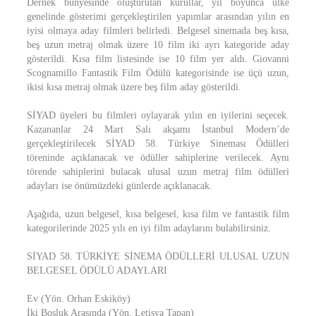
Dernek bünyesinde oluşturulan kurullar, yıl boyunca ülke
genelinde gösterimi gerçekleştirilen yapımlar arasından yılın en
iyisi olmaya aday filmleri belirledi. Belgesel sinemada beş kısa,
beş uzun metraj olmak üzere 10 film iki ayrı kategoride aday
gösterildi. Kısa film listesinde ise 10 film yer aldı. Giovanni
Scognamillo Fantastik Film Ödülü kategorisinde ise üçü uzun,
ikisi kısa metraj olmak üzere beş film aday gösterildi.
SİYAD üyeleri bu filmleri oylayarak yılın en iyilerini seçecek.
Kazananlar 24 Mart Salı akşamı İstanbul Modern’de
gerçekleştirilecek SİYAD 58. Türkiye Sineması Ödülleri
töreninde açıklanacak ve ödüller sahiplerine verilecek. Aynı
törende sahiplerini bulacak ulusal uzun metraj film ödülleri
adayları ise önümüzdeki günlerde açıklanacak.
Aşağıda, uzun belgesel, kısa belgesel, kısa film ve fantastik film
kategorilerinde 2025 yılı en iyi film adaylarını bulabilirsiniz.
SİYAD 58. TÜRKİYE SİNEMA ÖDÜLLERİ ULUSAL UZUN
BELGESEL ÖDÜLÜ ADAYLARI
Ev (Yön. Orhan Eskiköy)
İki Boşluk Arasında (Yön. Letisya Tapan)