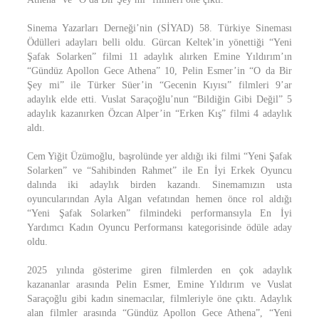
Sinema Yazarları Derneği’nin (SİYAD) 58. Türkiye Sineması
Ödülleri adayları belli oldu. Gürcan Keltek’in yönettiği “Yeni
Şafak Solarken” filmi 11 adaylık alırken Emine Yıldırım’ın
“Gündüz Apollon Gece Athena” 10, Pelin Esmer’in “O da Bir
Şey mi” ile Türker Süer’in “Gecenin Kıyısı” filmleri 9’ar
adaylık elde etti. Vuslat Saraçoğlu’nun “Bildiğin Gibi Değil” 5
adaylık kazanırken Özcan Alper’in “Erken Kış” filmi 4 adaylık
aldı.
Cem Yiğit Üzümoğlu, başrolünde yer aldığı iki filmi “Yeni Şafak
Solarken” ve “Sahibinden Rahmet” ile En İyi Erkek Oyuncu
dalında iki adaylık birden kazandı. Sinemamızın usta
oyuncularından Ayla Algan vefatından hemen önce rol aldığı
“Yeni Şafak Solarken” filmindeki performansıyla En İyi
Yardımcı Kadın Oyuncu Performansı kategorisinde ödüle aday
oldu.
2025 yılında gösterime giren filmlerden en çok adaylık
kazananlar arasında Pelin Esmer, Emine Yıldırım ve Vuslat
Saraçoğlu gibi kadın sinemacılar, filmleriyle öne çıktı. Adaylık
alan filmler arasında “Gündüz Apollon Gece Athena”, “Yeni