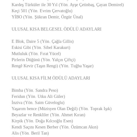
Kardeş Türküler ile 30 Yıl (Yön. Ayşe Çetinbaş, Çayan Demirel)
Keçi 501 (Yön. Evrim Çervatoğlu)
YİBO (Yön. Şükran Demir, Özgür Ünal)
ULUSAL KISA BELGESEL ÖDÜLÜ ADAYLARI
E Blok, Daire 5 (Yön. Çağla Gillis)
Eskisi Gibi (Yön. Sibel Karakurt)
Mutluluk (Yön. Fırat Yücel)
Pirlerin Düğünü (Yön. Yalçın Çiftçi)
Rengê Kevir (Taşın Rengi) (Yön. Tuğba Yaşar)
ULUSAL KISA FİLM ÖDÜLÜ ADAYLARI
Bimba (Yön. Sandra Peso)
Feridun (Yön. Utku Ali Güler)
İnziva (Yön. Saim Güveloglu)
Yaşarım bence (Müzisyen Olan Değil) (Yön. Toprak Işık)
Beyazlar ve Renkliler (Yön. Ahmet Kıran)
Kirpik (Yön. Doğa Kılcıoğlu Esen)
Kendi Saçını Kesen Berber (Yön. Özümcan Akın)
Alis (Yön. Beril Tan)