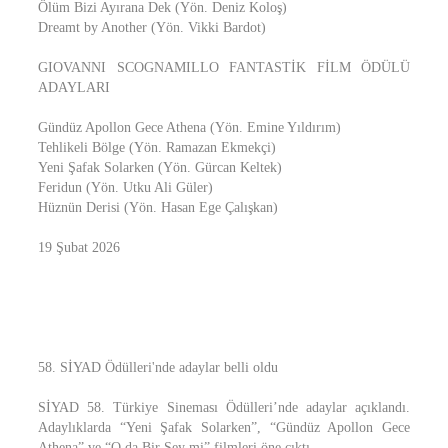
Ölüm Bizi Ayırana Dek (Yön. Deniz Koloş)
Dreamt by Another (Yön. Vikki Bardot)
GIOVANNI SCOGNAMILLO FANTASTİK FİLM ÖDÜLÜ
ADAYLARI
Gündüz Apollon Gece Athena (Yön. Emine Yıldırım)
Tehlikeli Bölge (Yön. Ramazan Ekmekçi)
Yeni Şafak Solarken (Yön. Gürcan Keltek)
Feridun (Yön. Utku Ali Güler)
Hüznün Derisi (Yön. Hasan Ege Çalışkan)
19 Şubat 2026
58. SİYAD Ödülleri'nde adaylar belli oldu
SİYAD 58. Türkiye Sineması Ödülleri’nde adaylar açıklandı.
Adaylıklarda “Yeni Şafak Solarken”, “Gündüz Apollon Gece
Athena” ve “O da Bir Şey mi” filmleri öne çıktı.