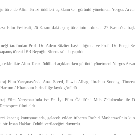
u törende Altın Terazi ödülleri açıklanırken görüntü yönetmeni Yorgos Arva
eza Film Festivali, 26 Kasım’daki açılış töreninin ardından 27 Kasım’da başl
neği tarafından Prof. Dr. Adem Sözüer başkanlığında ve Prof. Dr. Bengi Se
 kapanış töreni İBB Beyoğlu Sineması’nda yapıldı.
u etkinlikte Altın Terazi ödülleri açıklanırken görüntü yönetmeni Yorgos Arva
etraj Film Yarışması’nda Anas Saeed, Rawia Alhag, Ibrahim Snoopy, Tim
 Hartum / Khartoum birinciliğe layık görüldü.
etraj Film Yarışması’nda ise En İyi Film Ödülü’nü Mila Zhluktenko ile Da
etrospect filmi aldı.
rci kapanış konuşmasında, gelecek yıldan itibaren Rashid Masharawi’nin k
lü bir İnsan Hakları Ödülü verileceğini duyurdu.