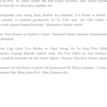
’nü Prof. Dr. Adem Sözüer’den alan Yorgos Arvanitis, uzun yıllara yayılan
 festivale ve izleyicilere teşekkür etti.
nlığındaki uzun metraj jürisi; Kezban Arca Batıbeki, Ece Dizdar ve Rashid M
tematik ve biçimsel gerekçelerle En İyi Film seçti. Jüri Özel Ödülü 
 ortak yapımı Kapana Kısılmak / Shadowbox filmine verildi.
n Sven Bresser’in Sazlıkta Cinayet / Reedland filmini atmosfer kurulumunda
üllendirdi.
yeleri Ezgi Çelik, Eva Peydro ve Umut Subaşı, En İyi Kısa Film Ödülü
aşımıyla Geçmişe Bakmak filmine verdi; Jüri Özel Ödülü ise Aria Sanchez
i çocukluk üzerinden ele alan Temel Eğitim / Primary Education filmine sunul
 temasını ele alış biçimi ve görsel dili gerekçesiyle İki Dünya Arasında / Living
önetmen Huo Meng adına Prof. Zhou Qianwen aldı.