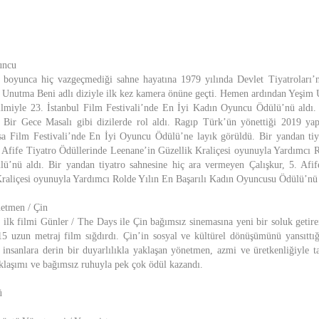
uncu
ri boyunca hiç vazgeçmediği sahne hayatına 1979 yılında Devlet Tiyatroları
a Unutma Beni adlı diziyle ilk kez kamera önüne geçti. Hemen ardından Yeşim 
ilmiyle 23. İstanbul Film Festivali’nde En İyi Kadın Oyuncu Ödülü’nü aldı.
 Bir Gece Masalı gibi dizilerde rol aldı. Ragıp Türk’ün yönettiği 2019 yap
sa Film Festivali’nde En İyi Oyuncu Ödülü’ne layık görüldü. Bir yandan tiy
 Afife Tiyatro Ödüllerinde Leenane’in Güzellik Kraliçesi oyunuyla Yardımcı R
’nü aldı. Bir yandan tiyatro sahnesine hiç ara vermeyen Çalışkur, 5. Afif
raliçesi oyunuyla Yardımcı Rolde Yılın En Başarılı Kadın Oyuncusu Ödülü’nü 
etmen / Çin
i ilk filmi Günler / The Days ile Çin bağımsız sinemasına yeni bir soluk geti
 15 uzun metraj film sığdırdı. Çin’in sosyal ve kültürel dönüşümünü yansıttı
 insanlara derin bir duyarlılıkla yaklaşan yönetmen, azmi ve üretkenliğiyle t
aklaşımı ve bağımsız ruhuyla pek çok ödül kazandı.
ü