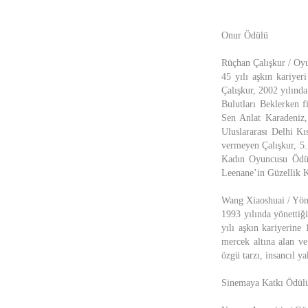
Onur Ödülü
Rüçhan Çalışkur / Oy
45 yılı aşkın kariye
Çalışkur, 2002 yılınd
Bulutları Beklerken f
Sen Anlat Karadeniz,
Uluslararası Delhi Kı
vermeyen Çalışkur, 5.
Kadın Oyuncusu Ödülü
Leenane’in Güzellik K
Wang Xiaoshuai / Yön
1993 yılında yönettiğ
yılı aşkın kariyerine
mercek altına alan ve
özgü tarzı, insancıl y
Sinemaya Katkı Ödül