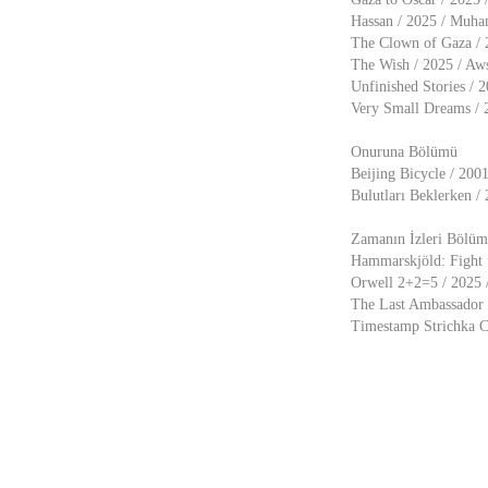
Hassan / 2025 / Muha
The Clown of Gaza / 
The Wish / 2025 / Aw
Unfinished Stories / 
Very Small Dreams / 2
Onuruna Bölümü
Beijing Bicycle / 200
Bulutları Beklerken /
Zamanın İzleri Bölü
Hammarskjöld: Fight 
Orwell 2+2=5 / 2025 /
The Last Ambassador /
Timestamp Strichka Ch