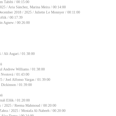
am Tabibi / 00:15:00
025 / Aria Sánchez, Marina Meira / 00:14:00
December 2018 / 2025 / Juliette Le Monnyer / 00:11:00
oftik / 00:17:39
sin Agnew / 00:26:00
/ Ali Asgari / 01:38:00
mü
ul Andrew Williams / 01:38:00
a Nvotová / 01:43:00
5 / Joel Alfonso Vargas / 01:39:00
s Dickinson / 01:39:00
mü
omáš Elšík / 01:20:00
y / 2025 / Reema Mahmoud / 00:20:00
Zahra / 2025 / Mostafa Al-Nabeeh / 00:20:00
/ Alaa Damo / 00:24:00