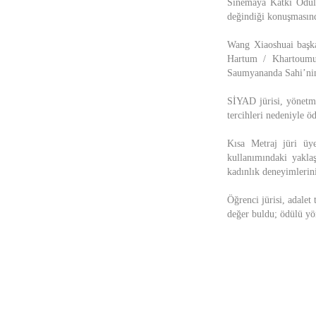
Sinemaya Katkı Ödülü
değindiği konuşmasında
Wang Xiaoshuai başka
Hartum / Khartoumu 
Saumyananda Sahi’nin
SİYAD jürisi, yönetme
tercihleri nedeniyle öd
Kısa Metraj jüri ü
kullanımındaki yakl
kadınlık deneyimlerin
Öğrenci jürisi, adalet
değer buldu; ödülü y