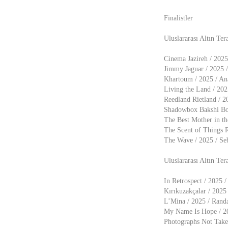
Finalistler
Uluslararası Altın Te
Cinema Jazireh / 2025
Jimmy Jaguar / 2025 /
Khartoum / 2025 / An
Living the Land / 20
Reedland Rietland / 2
Shadowbox Bakshi Bon
The Best Mother in th
The Scent of Things R
The Wave / 2025 / Seb
Uluslararası Altın Ter
In Retrospect / 2025 
Kırıkuzakçalar / 2025
L’Mina / 2025 / Rand
My Name Is Hope / 20
Photographs Not Taken