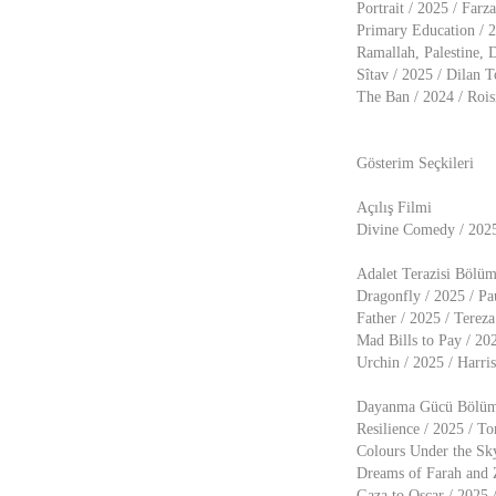
Portrait / 2025 / Farz
Primary Education / 2
Ramallah, Palestine, 
Sîtav / 2025 / Dilan T
The Ban / 2024 / Roi
Gösterim Seçkileri
Açılış Filmi
Divine Comedy / 2025 
Adalet Terazisi Bölü
Dragonfly / 2025 / Pa
Father / 2025 / Terez
Mad Bills to Pay / 202
Urchin / 2025 / Harri
Dayanma Gücü Bölü
Resilience / 2025 / T
Colours Under the Sk
Dreams of Farah and 
Gaza to Oscar / 2025 