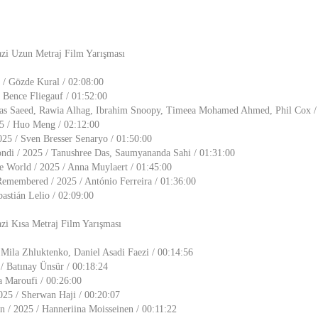
razi Uzun Metraj Film Yarışması
 / Gözde Kural / 02:08:00
 Bence Fliegauf / 01:52:00
as Saeed, Rawia Alhag, Ibrahim Snoopy, Timeea Mohamed Ahmed, Phil Cox /
25 / Huo Meng / 02:12:00
025 / Sven Bresser Senaryo / 01:50:00
di / 2025 / Tanushree Das, Saumyananda Sahi / 01:31:00
e World / 2025 / Anna Muylaert / 01:45:00
emembered / 2025 / António Ferreira / 01:36:00
astián Lelio / 02:09:00
azi Kısa Metraj Film Yarışması
/ Mila Zhluktenko, Daniel Asadi Faezi / 00:14:56
 / Batınay Ünsür / 00:18:24
a Maroufi / 00:26:00
25 / Sherwan Haji / 00:20:07
 / 2025 / Hanneriina Moisseinen / 00:11:22