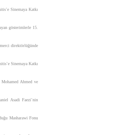
nitis’e Sinemaya Katkı
ayan gösterimlerle 15.
merci direktörlüğünde
nitis’e Sinemaya Katkı
eea Mohamed Ahmed ve
niel Asadi Faezi’nin
urduğu Masharawi Fonu