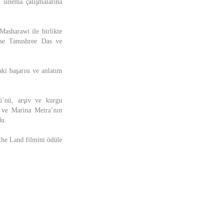
 sinema çalışmalarına
asharawi ile birlikte
ise Tanushree Das ve
ki başarısı ve anlatım
’nü, arşiv ve kurgu
 ve Marina Meira’nın
du.
 the Land filmini ödüle