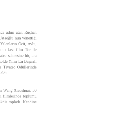
’nda adım atan Rüçhan
Ustaoğlu’nun yönettiği
 Yılanların Öcü, Avlu,
ımı kısa film Tor ile
atro sahnesine hiç ara
olde Yılın En Başarılı
e Tiyatro Ödüllerinde
aldı.
ren Wang Xiaoshuai, 30
ğı filmlerinde toplumu
akdir topladı. Kendine