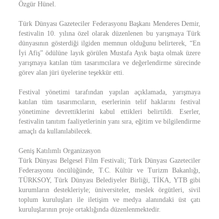
Özgür Hünel.
Türk Dünyası Gazeteciler Federasyonu Başkanı Menderes Demir,
festivalin 10. yılına özel olarak düzenlenen bu yarışmaya Türk
dünyasının gösterdiği ilgiden memnun olduğunu belirterek, “En
İyi Afiş” ödülüne layık görülen Mustafa Ayık başta olmak üzere
yarışmaya katılan tüm tasarımcılara ve değerlendirme sürecinde
görev alan jüri üyelerine teşekkür etti.
Festival yönetimi tarafından yapılan açıklamada, yarışmaya
katılan tüm tasarımcıların, eserlerinin telif haklarını festival
yönetimine devrettiklerini kabul ettikleri belirtildi. Eserler,
festivalin tanıtım faaliyetlerinin yanı sıra, eğitim ve bilgilendirme
amaçlı da kullanılabilecek.
Geniş Katılımlı Organizasyon
Türk Dünyası Belgesel Film Festivali; Türk Dünyası Gazeteciler
Federasyonu öncülüğünde, T.C. Kültür ve Turizm Bakanlığı,
TÜRKSOY, Türk Dünyası Belediyeler Birliği, TİKA, YTB gibi
kurumların destekleriyle; üniversiteler, meslek örgütleri, sivil
toplum kuruluşları ile iletişim ve medya alanındaki üst çatı
kuruluşlarının proje ortaklığında düzenlenmektedir.