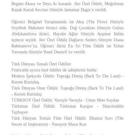
Begüm Aksoy ve Deya Ar kazandı. Jüri Özel Ödülü, Moğolistan
Kazak Kartal Avcıları filmiyle Jantumar Dagis’e verildi.
Öğrenci Belgesel Yarışmasında ise Akış (The Flow) filmiyle
Seyitbek Makeleev birinci oldu. Dağ Çocukları filmiyle Guliza
Abdykamilova ikinci, Hayalet Ağlar filmiyle Ayşenur Sülün
üçüncü seçildi. Jüri Özel Ödülü Dağların Sesleri filmiyle Diana
Rahmanova’ya, Öğrenci Jürisi En İyi Film Ödülü ise Yolun
Yarısında filmiyle Yusuf Demirli’ye verildi.
Türk Dünyası Temalı Özel Ödüller
Festivalde ayrıca özel ödüller de sahiplerini buldu:
Modern İpekyolu Ödülü: Toprağa Dönüş (Back To The Land) -
Kerem Kurtuluş
Türk Dünyası Onur Ödülü: Toprağa Dönüş (Back To The Land)
- Kerem Kurtuluş
TÜRKSOY Özel Ödülü: Vaveyle Vaveyla - Umut Mete Soydan
Türkistan Özel Ödülü: Türkistan Kaygısı - Sharofoddin
Tajibayev
Türk Dünyası Temalı Film Özel Ödülü: İlhamın Sırrı (The
Secret of Inspiration) - Nurayım Marat Kızı