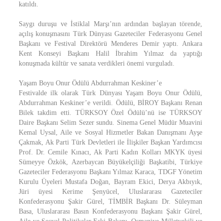
katıldı.
Saygı duruşu ve İstiklal Marşı’nın ardından başlayan törende,
açılış konuşmasını Türk Dünyası Gazeteciler Federasyonu Genel
Başkanı ve Festival Direktörü Menderes Demir yaptı. Ankara
Kent Konseyi Başkanı Halil İbrahim Yılmaz da yaptığı
konuşmada kültür ve sanata verdikleri önemi vurguladı.
Yaşam Boyu Onur Ödülü Abdurrahman Keskiner’e
Festivalde ilk olarak Türk Dünyası Yaşam Boyu Onur Ödülü,
Abdurrahman Keskiner’e verildi. Ödülü, BİROY Başkanı Renan
Bilek takdim etti. TÜRKSOY Özel Ödülü’nü ise TÜRKSOY
Daire Başkanı Selim Sezer sundu. Sinema Genel Müdür Muavini
Kemal Uysal, Aile ve Sosyal Hizmetler Bakan Danışmanı Ayşe
Çakmak, Ak Parti Türk Devletleri ile İlişkiler Başkan Yardımcısı
Prof. Dr. Cemile Kınacı, Ak Parti Kadın Kolları MKYK üyesi
Sümeyye Özkök, Azerbaycan Büyükelçiliği Başkatibi, Türkiye
Gazeteciler Federasyonu Başkanı Yılmaz Karaca, TDGF Yönetim
Kurulu Üyeleri Mustafa Doğan, Bayram Ekici, Derya Akbıyık,
Jüri üyesi Kerime Şenyücel, Uluslararası Gazeteciler
Konfederasyonu Şakir Gürel, TİMBİR Başkanı Dr. Süleyman
Basa, Uluslararası Basın Konfederasyonu Başkanı Şakir Gürel,