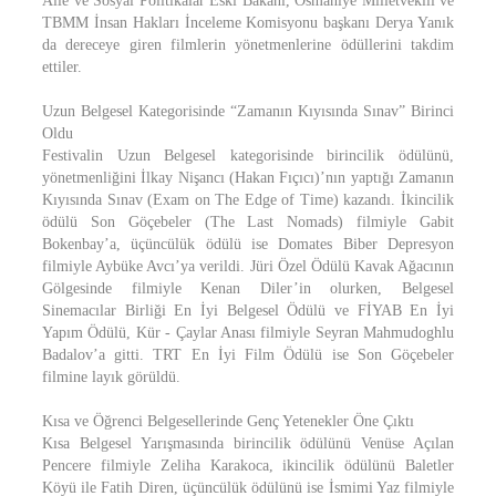
Aile ve Sosyal Politikalar Eski Bakanı, Osmaniye Milletvekili ve
TBMM İnsan Hakları İnceleme Komisyonu başkanı Derya Yanık
da dereceye giren filmlerin yönetmenlerine ödüllerini takdim
ettiler.
Uzun Belgesel Kategorisinde “Zamanın Kıyısında Sınav” Birinci
Oldu
Festivalin Uzun Belgesel kategorisinde birincilik ödülünü,
yönetmenliğini İlkay Nişancı (Hakan Fıçıcı)’nın yaptığı Zamanın
Kıyısında Sınav (Exam on The Edge of Time) kazandı. İkincilik
ödülü Son Göçebeler (The Last Nomads) filmiyle Gabit
Bokenbay’a, üçüncülük ödülü ise Domates Biber Depresyon
filmiyle Aybüke Avcı’ya verildi. Jüri Özel Ödülü Kavak Ağacının
Gölgesinde filmiyle Kenan Diler’in olurken, Belgesel
Sinemacılar Birliği En İyi Belgesel Ödülü ve FİYAB En İyi
Yapım Ödülü, Kür - Çaylar Anası filmiyle Seyran Mahmudoghlu
Badalov’a gitti. TRT En İyi Film Ödülü ise Son Göçebeler
filmine layık görüldü.
Kısa ve Öğrenci Belgesellerinde Genç Yetenekler Öne Çıktı
Kısa Belgesel Yarışmasında birincilik ödülünü Venüse Açılan
Pencere filmiyle Zeliha Karakoca, ikincilik ödülünü Baletler
Köyü ile Fatih Diren, üçüncülük ödülünü ise İsmimi Yaz filmiyle