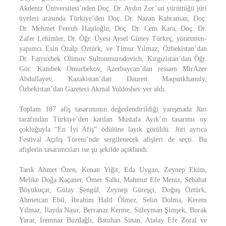
Akdeniz Üniversitesi’nden Doç. Dr. Aydın Zor’un yürüttüğü jüri
üyeleri arasında Türkiye’den Doç. Dr. Nazan Kahraman, Doç.
Dr. Mehmet Ferruh Haşıloğlu, Doç. Dr. Cem Kara, Doç. Dr.
Zafer Lehimler, Dr. Öğr. Üyesi Aysel Güney Türkeç, yönetmen-
yapımcı Esin Özalp Öztürk, ve Timur Yılmaz; Özbekistan’dan
Dr. Farruxbek Olimov Sultonmurodovich, Kırgızistan’dan Öğr.
Gör. Kanıbek Omurbekov, Azerbaycan’dan ressam MirAzer
Abdullayev, Kazakistan’dan Dauren Maqsutkhanuly,
Özbekistan’dan Gazeteci Akmal Yuldoshev yer aldı.
Toplam 187 afiş tasarımının değerlendirildiği yarışmada Jüri
tarafından Türkiye’den katılan Mustafa Ayık’ın tasarımı oy
çokluğuyla “En İyi Afiş” ödülüne layık görüldü. Jüri ayrıca
Festival Açılış Töreni’nde sergilenecek afişleri de seçti. Bu
afişlerin tasarımcıları ise şu şekilde açıklandı:
Tarık Ahmet Özen, Kenan Yiğit, Eda Uygan, Zeynep Ekim,
Melike Doğa Kaçaner, Ömer Salkı, Mahmut Efe Meniz, Sebahat
Böyükuçar, Gülay Şengül, Zeynep Güreşçi, Doğuş Öztürk,
Ahmetcan Ebil, İbrahim Halil Ölmez, Selin Dolma, Kerem
Yılmaz, İlayda Nasır, Berranaz Kerme, Süleyman Şimşek, Burak
Yarar, İremnaz Buzdağlı, Batuhan Sinan, Atalay Efe Zoral ve