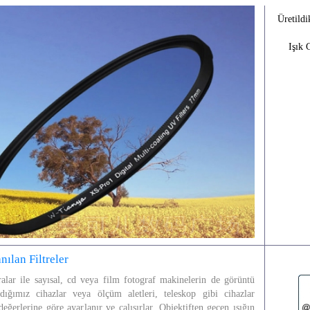
Üretild
Işık 
nılan Filtreler
lar ile sayısal, cd veya film fotograf makinelerin de görüntü
dığımız cihazlar veya ölçüm aletleri, teleskop gibi cihazlar
eğerlerine göre ayarlanır ve çalışırlar. Objektiften geçen ışığın